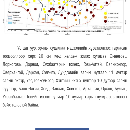
Ус цаг уур, орчны судалгаа мэдээллийн хүрээлэнгээс гаргасан
тооцооллоор хөрс 20 см гүнд хөлдөж эхлэх хугацаа Өмнөговь,
Дорноговь, Дорнод, Сүхбаатарын ихэнх, Говь-Алтай, Баянхонгор,
Өвөрхангай, Дархан, Сэлэнгэ, Дундговийн зарим нутгаар 11 дүгээр
сарын эхээр, Увс, Говьсүмбэр, Хэнтийн ихэнх нутгаар 10 дугаар сарын
cүүлээр, Баян-Өлгий, Ховд, Завхан, Хөвсгөл, Архангай, Орхон, Булган,
Улаанбаатар, Төвийн ихэнх нутгаар 10 дугаар сарын дунд арав хоногт
байх төлөвтэй байна.