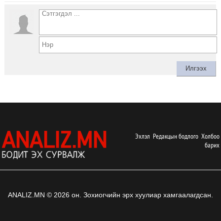
Эхлэл
Редакцын бодлого
Холбоо
барих
ANALIZ.MN © 2026 он. Зохиогчийн эрх хуулиар хамгаалагдсан.