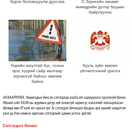
бүрэн боловсруулж дууслаа
С.Зоригийн хөшөөг
өнөөдрийн дотор буцаан
байрлуулна
Үерийн аюултай бүс, голын
Хууль зүйн зөвлөх
эрэг, хуурай сайр жалгаар
үйлчилгээний урилга
зорчихгүй байхыг зөвлөж
байна
АНХААРУУЛГА: Уншигчдын бичсэн сэтгэгдэлд analiz.mn хариуцлага хүлээхгүй болно.
Манай сайт ХХЗХ-ны журмын дагуу зүй зохисгүй зарим үг, хэллэгийг хязгаарласан
бөгөөд мөн IP хаяг ил гарсан тул Та сэтгэгдэл бичихдээ бусдын эрх ашгийг хүндэтгэн
үзнэ үү. Хэм хэмжээ зөрчсөн сэтгэгдлийг админ устгах эрхтэй.
Сэтгэгдэл бичих