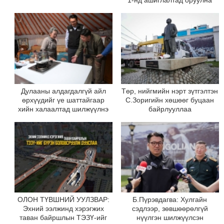
1-нд ашиглалтад оруулна
Дулааны алдагдалгүй айл
Төр, нийгмийн нэрт зүтгэлтэн
өрхүүдийг үе шаттайгаар
С.Зоригийн хөшөөг буцаан
хийн халаалтад шилжүүлнэ
байрлууллаа
ОЛОН ТҮВШНИЙ УУЛЗВАР:
Б.Пүрэвдагва: Хулгайн
Эхний ээлжинд хэрэгжих
сэдлээр, зөвшөөрөлгүй
таван байршлын ТЭЗҮ-ийг
нүүлгэн шилжүүлсэн