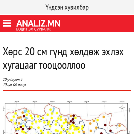
Үндсэн хувилбар
Хөрс 20 см гүнд хөлдөж эхлэх
хугацааг тооцооллоо
10-р сарын 3
10 цаг 06 минут