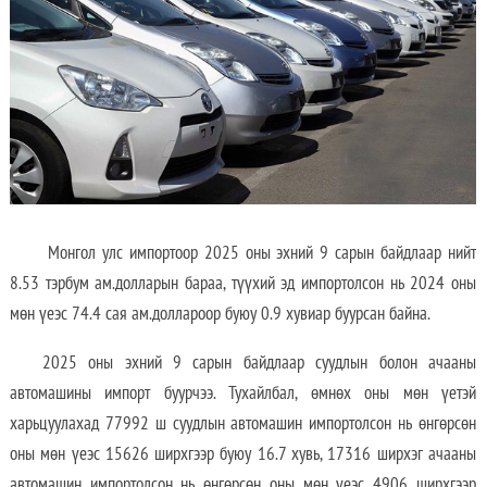
Монгол улс импортоор 2025 оны эхний 9 сарын байдлаар нийт
8.53 тэрбум ам.долларын бараа, түүхий эд импортолсон нь 2024 оны
мөн үеэс 74.4 сая ам.доллароор буюу 0.9 хувиар буурсан байна.
2025 оны эхний 9 сарын байдлаар суудлын болон ачааны
автомашины импорт буурчээ. Тухайлбал, өмнөх оны мөн үетэй
харьцуулахад 77992 ш суудлын автомашин импортолсон нь өнгөрсөн
оны мөн үеэс 15626 ширхгээр буюу 16.7 хувь, 17316 ширхэг ачааны
автомашин импортолсон нь өнгөрсөн оны мөн үеэс 4906 ширхгээр