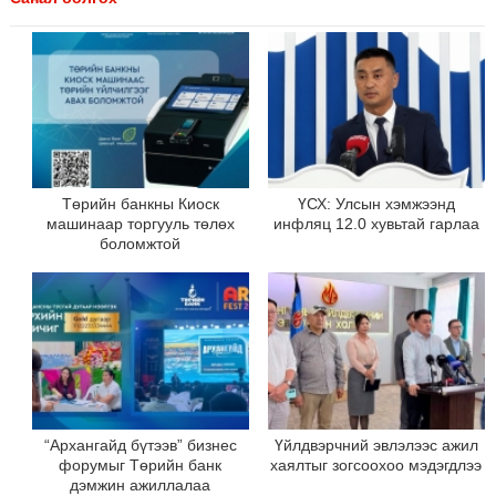
Төрийн банкны Киоск
ҮСХ: Улсын хэмжээнд
машинаар торгууль төлөх
инфляц 12.0 хувьтай гарлаа
боломжтой
“Архангайд бүтээв” бизнес
Үйлдвэрчний эвлэлээс ажил
форумыг Төрийн банк
хаялтыг зогсоохоо мэдэгдлээ
дэмжин ажиллалаа