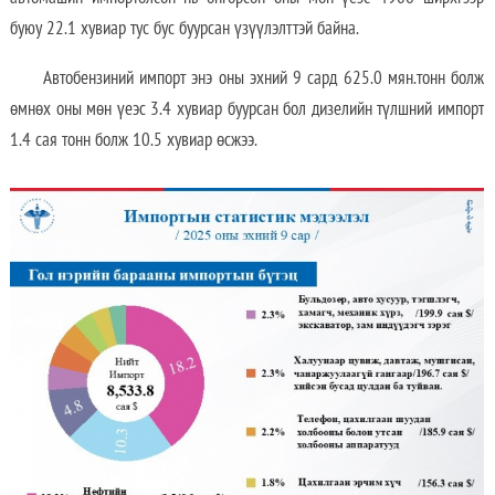
буюу 22.1 хувиар тус бус буурсан үзүүлэлттэй байна.
Автобензиний импорт энэ оны эхний 9 сард 625.0 мян.тонн болж
өмнөх оны мөн үеэс 3.4 хувиар буурсан бол дизелийн түлшний импорт
1.4 сая тонн болж 10.5 хувиар өсжээ.