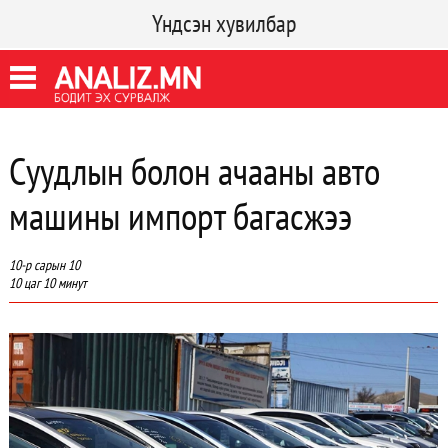
Үндсэн хувилбар
Суудлын болон ачааны авто
машины импорт багасжээ
10-р сарын 10
10 цаг 10 минут