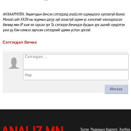
АНХААРУУЛГА: Уншигчдын бичсэн сэтгэгдэлд analiz.mn хариуцлага хүлээхгүй болно.
Манай сайт ХХЗХ-ны журмын дагуу зүй зохисгүй зарим үг, хэллэгийг хязгаарласан
бөгөөд мөн IP хаяг ил гарсан тул Та сэтгэгдэл бичихдээ бусдын эрх ашгийг хүндэтгэн
үзнэ үү. Хэм хэмжээ зөрчсөн сэтгэгдлийг админ устгах эрхтэй.
Сэтгэгдэл бичих
Эхлэл
Редакцын бодлого
Холбоо