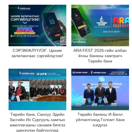
СЭРЭМЖЛҮҮЛЭГ: Цахим
ARA FEST 2026-гийн албан
залилангаас сэргийлцгээе!
ёсны банкны хамтрагч
Төрийн банк
Төрийн банк, Санхүү Эдийн
Төрийн банкны И-Билл
Засгийн Их Сургууль хамтын
үйлчилгээнд Голомт банк
ажиллагааны санамж бичгээ
нэгдлээ
шинэчлэн байгууллаа