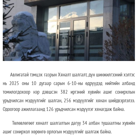
Авлигатай тэмцэх газрын Хяналт шалгалт, дүн шинжилгээний хэлтэс
нь 2025 оны 10 дугаар сарын 6-10-ны өдрүүдэд нийтийн албанд
томилогдохоор нэр дэвшсэн 382 иргэний хувийн ашиг сонирхлын
урьдчилсан мэдүүлгийг шалган, 256 мэдүүлгийг хянан шийдвэрлэлээ.
Одоогоор ажиллагаанд 126 урьдчилсан мэдүүлэг хянагдаж байна.
Төлөвлөгөөт хяналт шалгалтын дагуу 34 албан тушаалтны хувийн
ашиг сонирхол хөрөнгө орлогын мэдүүлгийг шалгаж байна.