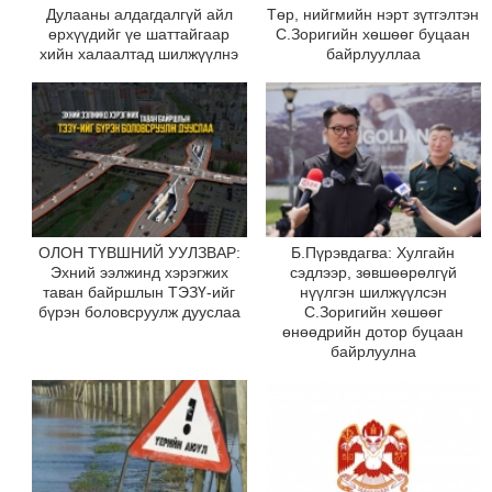
Дулааны алдагдалгүй айл
Төр, нийгмийн нэрт зүтгэлтэн
өрхүүдийг үе шаттайгаар
С.Зоригийн хөшөөг буцаан
хийн халаалтад шилжүүлнэ
байрлууллаа
ОЛОН ТҮВШНИЙ УУЛЗВАР:
Б.Пүрэвдагва: Хулгайн
Эхний ээлжинд хэрэгжих
сэдлээр, зөвшөөрөлгүй
таван байршлын ТЭЗҮ-ийг
нүүлгэн шилжүүлсэн
бүрэн боловсруулж дууслаа
С.Зоригийн хөшөөг
өнөөдрийн дотор буцаан
байрлуулна