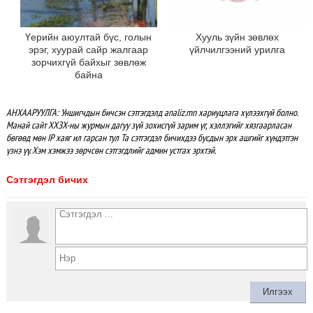
Үерийн аюултай бүс, голын
Хууль зүйн зөвлөх
эрэг, хуурай сайр жалгаар
үйлчилгээний урилга
зорчихгүй байхыг зөвлөж
байна
АНХААРУУЛГА: Уншигчдын бичсэн сэтгэгдэлд analiz.mn хариуцлага хүлээхгүй болно.
Манай сайт ХХЗХ-ны журмын дагуу зүй зохисгүй зарим үг, хэллэгийг хязгаарласан
бөгөөд мөн IP хаяг ил гарсан тул Та сэтгэгдэл бичихдээ бусдын эрх ашгийг хүндэтгэн
үзнэ үү. Хэм хэмжээ зөрчсөн сэтгэгдлийг админ устгах эрхтэй.
Сэтгэгдэл бичих