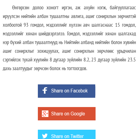
Өнгөрсөн долоо хоногт иргэн, аж ахуйн нэгж, байгууллагаас
ирүүлсэн нийтийн албан тушаалтны авлига, ашиг сонирхлын зөрчилтэй
холбоотой 93 гомдол, мэдээллийг хүлээн авч шалгаснаас 15 гомдол,
мэдээллийг хянан шийдвэрлэлээ. Гомдол, мэдээллийг хянан шалгахад
нэр бүхий албан тушаалтнууд нь Нийтийн албанд нийтийн болон хувийн
ашиг сонирхлыг зохицуулах, ашиг сонирхлын зөрчлөөс урьдчилан
сэргийлэх тухай хуулийн 8 дугаар зүйлийн 8.2, 23 дугаар зүйлийн 23.5
дахь заалтуудыг зөрчсөн болох нь тогтоогдов.