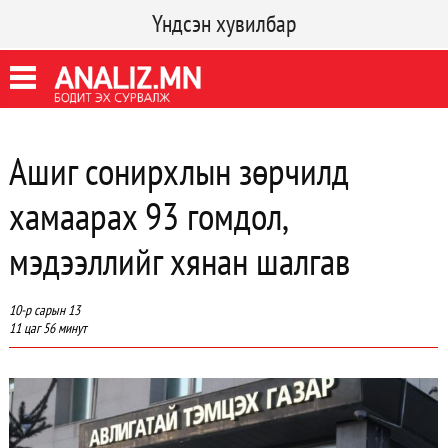
Үндсэн хувилбар
Ашиг сонирхлын зөрчилд
хамаарах 93 гомдол,
мэдээллийг хянан шалгав
10-р сарын 13
11 цаг 56 минут