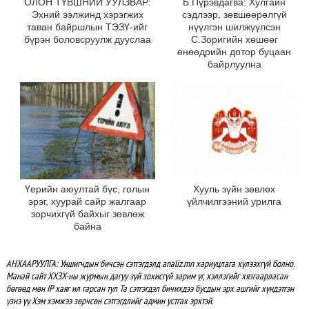
ОЛОН ТҮВШНИЙ УУЛЗВАР:
Б.Пүрэвдагва: Хулгайн
Эхний ээлжинд хэрэгжих
сэдлээр, зөвшөөрөлгүй
таван байршлын ТЭЗҮ-ийг
нүүлгэн шилжүүлсэн
бүрэн боловсруулж дууслаа
С.Зоригийн хөшөөг
өнөөдрийн дотор буцаан
байрлуулна
Үерийн аюултай бүс, голын
Хууль зүйн зөвлөх
эрэг, хуурай сайр жалгаар
үйлчилгээний урилга
зорчихгүй байхыг зөвлөж
байна
АНХААРУУЛГА: Уншигчдын бичсэн сэтгэгдэлд analiz.mn хариуцлага хүлээхгүй болно.
Манай сайт ХХЗХ-ны журмын дагуу зүй зохисгүй зарим үг, хэллэгийг хязгаарласан
бөгөөд мөн IP хаяг ил гарсан тул Та сэтгэгдэл бичихдээ бусдын эрх ашгийг хүндэтгэн
үзнэ үү. Хэм хэмжээ зөрчсөн сэтгэгдлийг админ устгах эрхтэй.