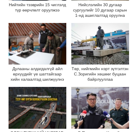
Нийтийн тээврийн 15 чиглэлд
Нийслэлийн 30 дугаар
түр өөрчлөлт оруулжээ
сургуулийг 10 дугаар сарын
1-нд ашиглалтад оруулна
Дулааны алдагдалгүй айл
Төр, нийгмийн нэрт зүтгэлтэн
өрхүүдийг үе шаттайгаар
С.Зоригийн хөшөөг буцаан
хийн халаалтад шилжүүлнэ
байрлууллаа