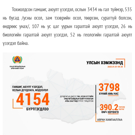
Тохиолдсон гамшиг, аюулт үзэгдэл, ослын 3434 нь гал түймэр, 535
нь бусад /усны осол, зам тээврийн осол, төөрсөн, сураггүй болсон,
өндрөөс унах/, 107 нь ус цаг уурын гаралтай аюулт үзэгдэл, 26 нь
биологийн гаралтай аюулт үзэгдэл, 52 нь геологийн гаралтай аюулт
үзэгдэл байна.