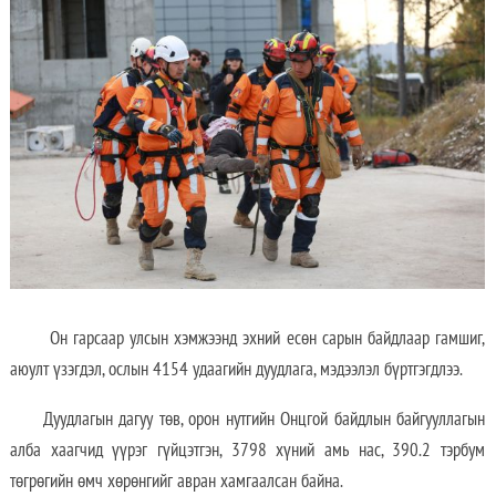
Он гарсаар улсын хэмжээнд эхний есөн сарын байдлаар гамшиг,
аюулт үзэгдэл, ослын 4154 удаагийн дуудлага, мэдээлэл бүртгэгдлээ.
Дуудлагын дагуу төв, орон нутгийн Онцгой байдлын байгууллагын
алба хаагчид үүрэг гүйцэтгэн, 3798 хүний амь нас, 390.2 тэрбум
төгрөгийн өмч хөрөнгийг авран хамгаалсан байна.