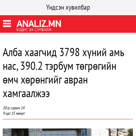
Үндсэн хувилбар
Алба хаагчид 3798 хүний амь
нас, 390.2 тэрбум төгрөгийн
өмч хөрөнгийг авран
хамгаалжээ
10-р сарын 14
9 цаг 15 минут