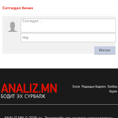
Сэтгэгдэл бичих
Эхлэл
Редакцын бодлого
Холбоо
барих
ANALIZ.MN © 2026 он. Зохиогчийн эрх хуулиар хамгаалагдсан.