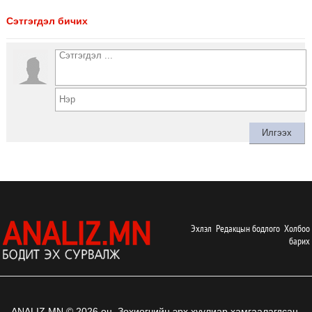
Сэтгэгдэл бичих
Эхлэл
Редакцын бодлого
Холбоо
барих
ANALIZ.MN © 2026 он. Зохиогчийн эрх хуулиар хамгаалагдсан.