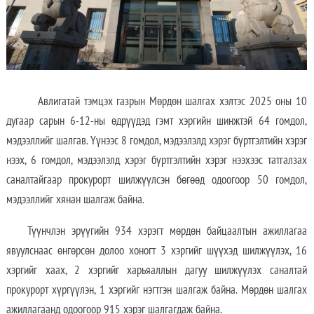
Авлигатай тэмцэх газрын Мөрдөн шалгах хэлтэс 2025 оны 10
дугаар сарын 6-12-ны өдрүүдэд гэмт хэргийн шинжтэй 64 гомдол,
мэдээллийг шалгав. Үүнээс 8 гомдол, мэдээлэлд хэрэг бүртгэлтийн хэрэг
нээх, 6 гомдол, мэдээлэлд хэрэг бүртгэлтийн хэрэг нээхээс татгалзах
саналтайгаар прокурорт шилжүүлсэн бөгөөд одоогоор 50 гомдол,
мэдээллийг хянан шалгаж байна.
Түүнчлэн эрүүгийн 934 хэрэгт мөрдөн байцаалтын ажиллагаа
явуулснаас өнгөрсөн долоо хоногт 3 хэргийг шүүхэд шилжүүлэх, 16
хэргийг хаах, 2 хэргийг харьяаллын дагуу шилжүүлэх саналтай
прокурорт хүргүүлэн, 1 хэргийг нэгтгэн шалгаж байна. Мөрдөн шалгах
ажиллагаанд одоогоор 915 хэрэг шалгагдаж байна.