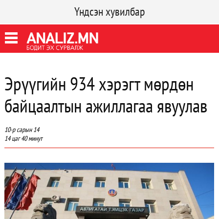
Үндсэн хувилбар
Эрүүгийн 934 хэрэгт мөрдөн
байцаалтын ажиллагаа явуулав
10-р сарын 14
14 цаг 40 минут