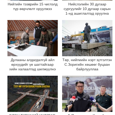
Нийтийн тээврийн 15 чиглэлд
Нийслэлийн 30 дугаар
түр өөрчлөлт оруулжээ
сургуулийг 10 дугаар сарын
1-нд ашиглалтад оруулна
Дулааны алдагдалгүй айл
Төр, нийгмийн нэрт зүтгэлтэн
өрхүүдийг үе шаттайгаар
С.Зоригийн хөшөөг буцаан
хийн халаалтад шилжүүлнэ
байрлууллаа