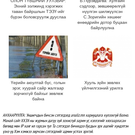
ОЛОН ТҮВШНИЙ УУЛЗВАР:
Б.Пүрэвдагва: Хулгайн
Эхний ээлжинд хэрэгжих
сэдлээр, зөвшөөрөлгүй
таван байршлын ТЭЗҮ-ийг
нүүлгэн шилжүүлсэн
бүрэн боловсруулж дууслаа
С.Зоригийн хөшөөг
өнөөдрийн дотор буцаан
байрлуулна
Үерийн аюултай бүс, голын
Хууль зүйн зөвлөх
эрэг, хуурай сайр жалгаар
үйлчилгээний урилга
зорчихгүй байхыг зөвлөж
байна
АНХААРУУЛГА: Уншигчдын бичсэн сэтгэгдэлд analiz.mn хариуцлага хүлээхгүй болно.
Манай сайт ХХЗХ-ны журмын дагуу зүй зохисгүй зарим үг, хэллэгийг хязгаарласан
бөгөөд мөн IP хаяг ил гарсан тул Та сэтгэгдэл бичихдээ бусдын эрх ашгийг хүндэтгэн
үзнэ үү. Хэм хэмжээ зөрчсөн сэтгэгдлийг админ устгах эрхтэй.