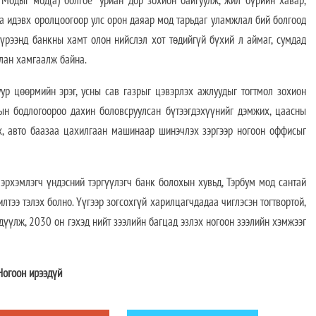
 “Модыг мод(а) болгоё” уриан дор зохион байгуулж, жил бүрийн хавар,
а идэвх оролцоогоор улс орон даяар мод тарьдаг уламжлал бий болгоод
үрээнд банкны хамт олон нийслэл хот төдийгүй бүхий л аймаг, сумдад
члан хамгаалж байна.
уур цөөрмийн эрэг, усны сав газрыг цэвэрлэх ажлуудыг тогтмол зохион
тын бодлогоороо дахин боловсруулсан бүтээгдэхүүнийг дэмжих, цаасны
ах, авто баазаа цахилгаан машинаар шинэчлэх зэргээр ногоон оффисыг
эрхэмлэгч үндэсний тэргүүлэгч банк болохын хувьд, Тэрбум мод сантай
тээ тэлэх болно. Үүгээр зогсохгүй харилцагчдадаа чиглэсэн тогтвортой,
дүүлж, 2030 он гэхэд нийт зээлийн багцад эзлэх ногоон зээлийн хэмжээг
ирээдүй