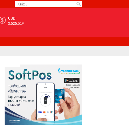
USD
3,525.51₮