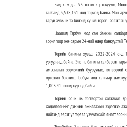
Бид хамтдаа 93 төсөл хэрэгжүүлж, Монго
талбайд 3,538,131 мод тариад байна. Мөн арч
гаруй хувь нь та бидэнд хүчил төрөгч бэлэглэн 
Цаашид Тэрбум мод сан банкны салбарт
зорилгоор энэ сарын 24-ний өдөр банкуудтай Тө
Төрийн банкны хувьд, 2022-2024 онд 
ургуулаад байна. Энэ нь банкны салбарын тарь
амьсгалын өөрлөлтийг бууруулах, тогтвортой
өргөжин бэхжиж, Тэрбум мод сангаар дамжу
1,003.41 тоннд хүрээд байна.
Төрийн банк нь тогтвортой хөгжлийг д
хөдөлгөөнийг дэмжин ажиллахын зэрэгцээ ажи
нийгэмд эерэг үлгэрлэл үзүүлэхийг ямагт зорин