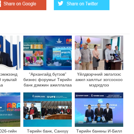
хэмжээнд
“Архангайд бүтээв”
Үйлдвэрчний эвлэлээс
 хувьтай
бизнес форумыг Төрийн
ажил хаялтыг зогсоохоо
аа
банк дэмжин ажиллалаа
мэдэгдлээ
026-гийн
Төрийн банк, Санхүү
Төрийн банкны И-Билл