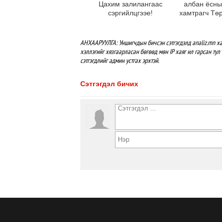
Цахим залилангаас
албан ёсны
сэргийлцгээе!
хамтрагч Тө
АНХААРУУЛГА: Уншигчдын бичсэн сэтгэгдэлд analiz.mn ха
хэллэгийг хязгаарласан бөгөөд мөн IP хаяг ил гарсан тул 
сэтгэгдлийг админ устгах эрхтэй.
Сэтгэгдэл бичих