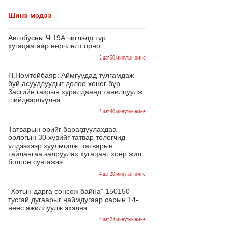
Шинэ мэдээ
Автобусны Ч:19А чиглэлд түр
хугацаагаар өөрчлөлт орно
2 цаг 30 минутын өмнө
Н.Номтойбаяр: Аймгуудад тулгамдаж
буй асуудлуудыг долоо хоног бүр
Засгийн газрын хуралдаанд танилцуулж,
шийдвэрлүүлнэ
2 цаг 40 минутын өмнө
Татварын өрийг барагдуулахдаа
орлогын 30 хувийг татвар төлөгчид
үлдээхээр хуульчилж, татварын
тайлангаа залруулах хугацааг хоёр жил
болгон сунгажээ
4 цаг 20 минутын өмнө
“Хотын дарга сонсож байна” 150150
тусгай дугаарыг наймдугаар сарын 14-
нөөс ажиллуулж эхэлнэ
4 цаг 24 минутын өмнө