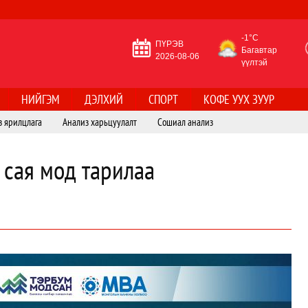
-1°C
ПҮРЭВ
Багавтар
2026-08-06
үүлтэй
НИЙГЭМ
ДЭЛХИЙ
СПОРТ
КОФЕ УУХ ЗУУР
з ярилцлага
Анализ харьцуулалт
Сошиал анализ
 сая мод тарилаа