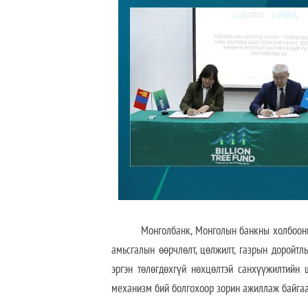
Монголбанк, Монголын банкны холбооны гиш
амьсгалын өөрчлөлт, цөлжилт, газрын доройтл
эргэн төлөгдөхгүй нөхцөлтэй санхүүжилтийн 
механизм бий болгохоор зорин ажиллаж байгаа