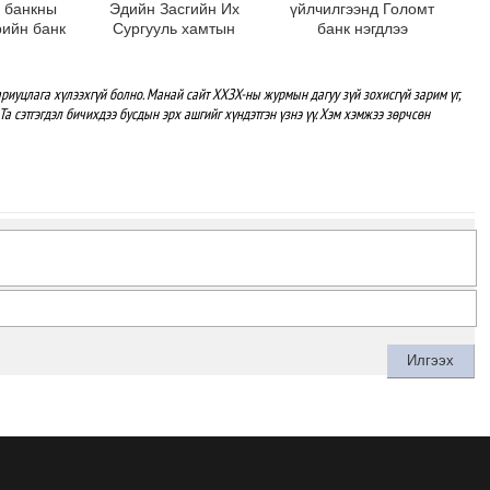
 банкны
Эдийн Засгийн Их
үйлчилгээнд Голомт
рийн банк
Сургууль хамтын
банк нэгдлээ
ажиллагааны санамж
бичгээ шинэчлэн
байгууллаа
риуцлага хүлээхгүй болно. Манай сайт ХХЗХ-ны журмын дагуу зүй зохисгүй зарим үг,
Та сэтгэгдэл бичихдээ бусдын эрх ашгийг хүндэтгэн үзнэ үү. Хэм хэмжээ зөрчсөн