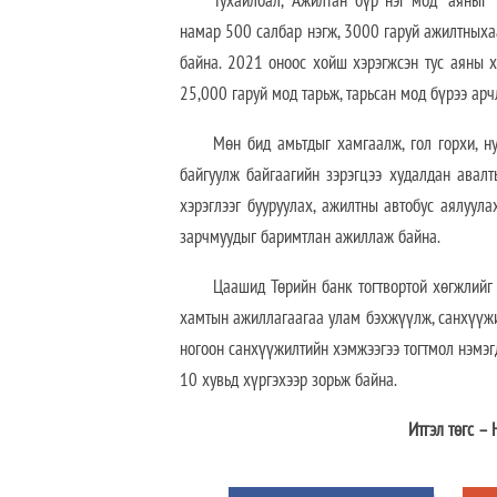
Тухайлбал, “Ажилтан бүр нэг мод” аяныг
намар 500 салбар нэгж, 3000 гаруй ажилтныха
байна. 2021 оноос хойш хэрэгжсэн тус аяны х
25,000 гаруй мод тарьж, тарьсан мод бүрээ ар
Мөн бид амьтдыг хамгаалж, гол горхи, н
байгуулж байгаагийн зэрэгцээ худалдан авал
хэрэглээг бууруулах, ажилтны автобус аялуул
зарчмуудыг баримтлан ажиллаж байна.
Цаашид Төрийн банк тогтвортой хөгжлийг 
хамтын ажиллагаагаа улам бэхжүүлж, санхүүжил
ногоон санхүүжилтийн хэмжээгээ тогтмол нэмэг
10 хувьд хүргэхээр зорьж байна.
Итгэл төгс – Ногоон 