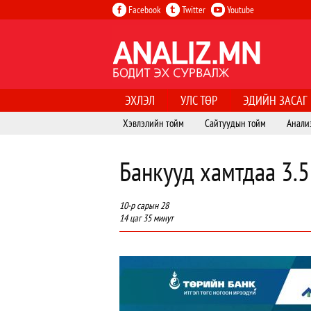
Facebook
Twitter
Youtube
ЭХЛЭЛ
УЛС ТӨР
ЭДИЙН ЗАСАГ
Хэвлэлийн тойм
Сайтуудын тойм
Анали
Банкууд хамтдаа 3.5
10-р сарын 28
14 цаг 35 минут