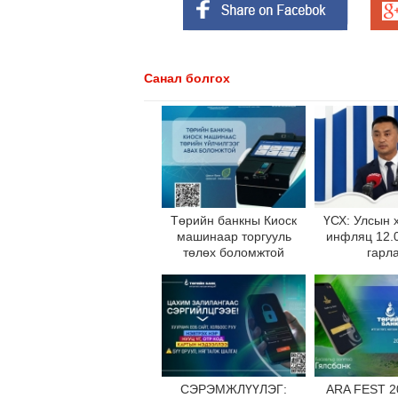
Санал болгох
Төрийн банкны Киоск
ҮСХ: Улсын 
машинаар торгууль
инфляц 12.0
төлөх боломжтой
гарл
СЭРЭМЖЛҮҮЛЭГ:
ARA FEST 2