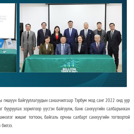
үүн байгууллагуудын санаачилгаар Тэрбум мод санг 2022 онд уур
ыг бууруулах зорилгоор үүсгэн байгуулж, банк санхүүгийн салбарынхан
шинэлэг жишиг тогтоон, байгаль орчны салбарт санхүүгийн тогтвортой
 билээ.