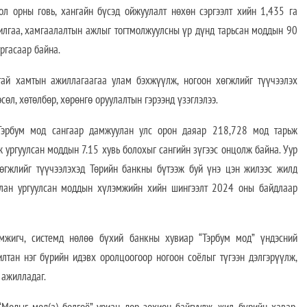
л орны говь, хангайн бүсэд ойжуулалт нөхөн сэргээлт хийн 1,435 га
илгаа, хамгаалалтын ажлыг тогтмолжуулсны үр дүнд тарьсан моддын 90
ургасаар байна.
ай хамтын ажиллагаагаа улам бэхжүүлж, ногоон хөгжлийг түүчээлэх
сөл, хөтөлбөр, хөрөнгө оруулалтын гэрээнд үзэглэлээ.
Тэрбум мод сангаар дамжуулан улс орон даяар 218,728 мод тарьж
ж ургуулсан моддын 7.15 хувь болохыг сангийн зүгээс онцолж байна. Уур
 хөгжлийг түүчээлэхэд Төрийн банкны бүтээж буй үнэ цэн жилээс жилд
улан ургуулсан моддын хүлэмжийн хийн шингээлт 2024 оны байдлаар
эмжигч, системд нөлөө бүхий банкны хувиар “Тэрбум мод” үндэсний
лтан нэг бүрийн идэвх оролцоогоор ногоон соёлыг түгээн дэлгэрүүлж,
 ажилладаг.