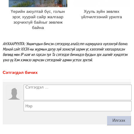
Үерийн аюултай бүс, голын
Хууль зүйн зөвлөх
эрэг, хуурай сайр жалгаар
үйлчилгээний урилга
зорчихгүй байхыг зөвлөж
байна
АНХААРУУЛГА: Уншигчдын бичсэн сэтгэгдэлд analiz.mn хариуцлага хүлээхгүй болно.
Манай сайт ХХЗХ-ны журмын дагуу зүй зохисгүй зарим үг, хэллэгийг хязгаарласан
бөгөөд мөн IP хаяг ил гарсан тул Та сэтгэгдэл бичихдээ бусдын эрх ашгийг хүндэтгэн
үзнэ үү. Хэм хэмжээ зөрчсөн сэтгэгдлийг админ устгах эрхтэй.
Сэтгэгдэл бичих