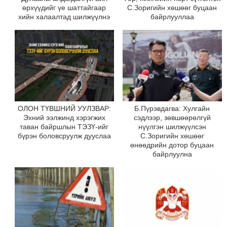
өрхүүдийг үе шаттайгаар
С.Зоригийн хөшөөг буцаан
хийн халаалтад шилжүүлнэ
байрлууллаа
ОЛОН ТҮВШНИЙ УУЛЗВАР:
Б.Пүрэвдагва: Хулгайн
Эхний ээлжинд хэрэгжих
сэдлээр, зөвшөөрөлгүй
таван байршлын ТЭЗҮ-ийг
нүүлгэн шилжүүлсэн
бүрэн боловсруулж дууслаа
С.Зоригийн хөшөөг
өнөөдрийн дотор буцаан
байрлуулна