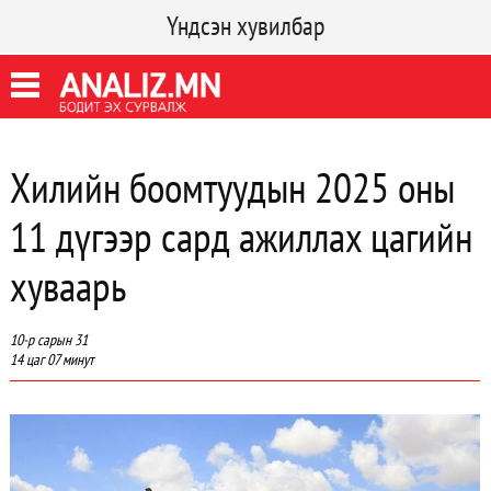
Үндсэн хувилбар
Хилийн боомтуудын 2025 оны
11 дүгээр сард ажиллах цагийн
хуваарь
10-р сарын 31
14 цаг 07 минут