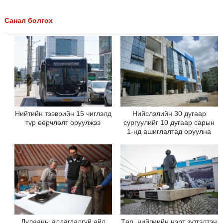
Санал болгох
Нийтийн тээврийн 15 чиглэлд
Нийслэлийн 30 дугаар
түр өөрчлөлт оруулжээ
сургуулийг 10 дугаар сарын
1-нд ашиглалтад оруулна
Дулааны алдагдалгүй айл
Төр, нийгмийн нэрт зүтгэлтэн