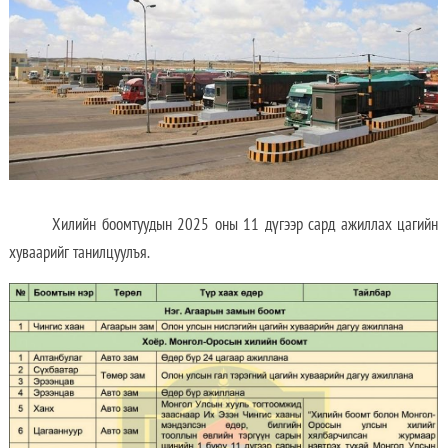
Хилийн боомтуудын 2025 оны 11 дүгээр сард ажиллах цагийн
хуваарийг танилцуулъя.