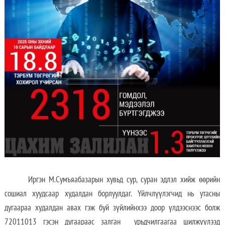
Иргэн М.Сумъяабазарын хувьд сур, суран эдлэл хийж өөрийн
сошиал хуудсаар худалдан борлуулдаг. Үйлчлүүлэгчид нь утасны
дугаараа худалдан авах гэж буй зүйлийнхээ доор үлдээснээс болж
72011013 гэсэн дугаараас залган урьдчилгаагаа шилжүүлээд