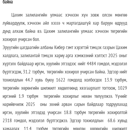
байна
Цахим залилангийн улмаас хэчнээн хүн зовж олсон мөнгөө
луйвардуулж, хэчнээн айл хэзээ ч мартагдашгүй хар баруун өдрүүд
дунд алхаж байна вэ. Цахим залилангийн улмаас хэчнээн төгрөгийн
хохирол учирсан бол.
Эрүүгийн цагдаагийн албаны Кибер гэмт хэрэгтэй тэмцэх газрын Цахим
халдлага, залилантай тэмцэх хариу арга хэмжээний хэлтэст 2025 оныг
хүртэлх байдлаар иргэн, хуулийн этгээдээс нийт 4484 гомдол, мэдээлэл
бүртгэгдэж, 31.2 тэрбум, төгрөгийн хохирол учирсан байна. Эдгээр нийт
тохиолдлын 44.7 хувь буюу 1622 гомдолд холбогдох 13.9 тэрбум,
төгрөгийн хөрөнгийн шилжилт хөдөлгөөнд хязгаарлалт тогтоож, 1029
иргэний 1.9 тэрбум төгрөгийн хохирлыг нөхөн төлүүлжээ. Үүнийг
нарийвчилж 2025 оны эхний арван сарын байдлаар тодруулахад
иргэн, хуулийн этгээдэд учирсан 18.8 тэрбум төгрөгийн хохиролтой
2318 гомдол, мэдээлэл бүртгэгджээ. Эдгээр тохиолдлын 68.6 хувьд
хамаарах 11.4 тэрбум төгрөгийн мөнгөн хөрөнгийн шилжилт