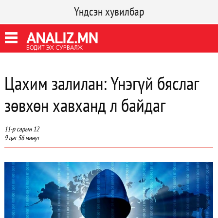
Үндсэн хувилбар
Цахим залилан: Үнэгүй бяслаг
зөвхөн хавханд л байдаг
11-р сарын 12
9 цаг 56 минут