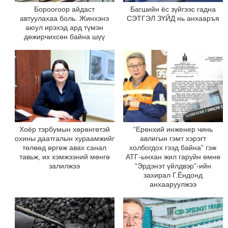
Бороогоор айдаст
Багшийн ёс зүйгээс гадна
автуулахаа боль. Жинхэнэ
СЭТГЭЛ ЗҮЙД нь анхааръя
аюул ирэхэд ард түмэн
дөжирчихсөн байна шүү
Хоёр тэрбумын хөрөнгөтэй
“Ерөнхий инженер чинь
охины даатгалын хураамжийг
авлигын гэмт хэрэгт
төлөөд өргөж авах санал
холбогдох гээд байна” гэж
тавьж, их хэмжээний мөнгө
АТГ-ынхан жил гаруйн өмнө
залилжээ
“Эрдэнэт үйлдвэр”-ийн
захирал Г.Ёндонд
анхааруулжээ