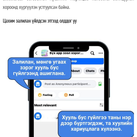
хороонд хүргүүлэн устгуулсан байна.
Цахим залилан үйлдсэн этгээд олддог уу