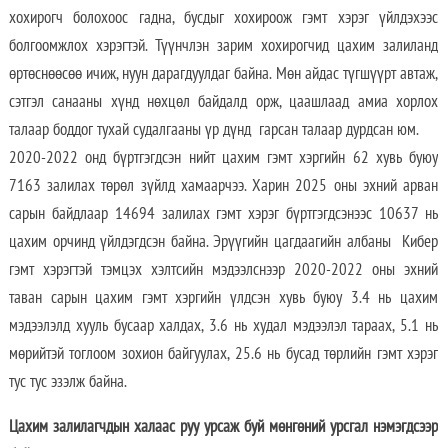
хохирогч болохоос гадна, бусдыг хохироож гэмт хэрэг үйлдэхээс
болгоомжлох хэрэгтэй. Түүнчлэн зарим хохирогчид цахим залиланд
өртөснөөсөө ичиж, нуун дарагдуулдаг байна. Мөн айдас түгшүүрт автаж,
сэтгэл санааны хүнд нөхцөл байдалд орж, цаашлаад амиа хорлох
талаар боддог тухай судалгааны үр дүнд гарсан талаар дурдсан юм.
2020-2022 онд бүртгэгдсэн нийт цахим гэмт хэргийн 62 хувь буюу
7163 залилах төрөл зүйлд хамаарчээ. Харин 2025 оны эхний арван
сарын байдлаар 14694 залилах гэмт хэрэг бүртгэгдсэнээс 10637 нь
цахим орчинд үйлдэгдсэн байна. Эрүүгийн цагдаагийн албаны Кибер
гэмт хэрэгтэй тэмцэх хэлтсийн мэдээлснээр 2020-2022 оны эхний
таван сарын цахим гэмт хэргийн үлдсэн хувь буюу 3.4 нь цахим
мэдээлэлд хууль бусаар халдах, 3.6 нь худал мэдээлэл тараах, 5.1 нь
мөрийтэй тоглоом зохион байгуулах, 25.6 нь бусад төрлийн гэмт хэрэг
тус тус эзэлж байна.
Цахим залилагчдын халаас руу урсаж буй мөнгөний урсгал нэмэгдсээр