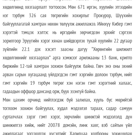
хөдөлгөөнд хязгаарлалт тогтоосон. Мөн 671 иргэн, хуулийн этгээдийн
нэг тэрбум 326 сая төгрөгийн хохирлыг Прокурор, Шүүхийн
байгууллагатай хамтран нөхөн төлүүлж ажиллажээ. Ийнхүү Кибер гэмт
хэрэгтэй тэмцэх хэлтэс нь иргэдийн зөрчигдсөн эрхийг сэргээх
зорилгоор Эрүүгийн хэрэг хянан шийдвэрлэх тухай хуулийн 22 дугаар
зүйлийн 22.1 дэх хэсэгт заасны дагуу “Хөрөнгийн шилжилт
хөдөлгөөнийг хязгаарлах” арга хэмжээг арилжааны 13 банк, крипто
биржийн 12-тай хамтран зохион байгуулж байна. Гэвч энэ оны эхний
арван сарын хугацаанд үйлдэгдсэн гэмт хэргийн долоон тэрбум, нийт
гэмт хэргийн 19 тэрбум төгрөг хэн нэгэн гэмт хэрэгтний халаас,
гадаадын оффшор дансанд орж, буух эзэнгүй байна.
Мөн цахим орчинд нийтлэгдэж буй залилах, хууль бус мөрийтэй
тоглоом зохион байгуулах, худал мэдээлэл тараах, садар самуун
сурталчлах зэрэг гэмт хэрэг, зөрчлийн шинжтэй мэдээлэлд дүн
шинжилгээ хийж, нийт 20078 домэйн, линк хаяг, вэб сайтын үйл
ажиллагааг зогсоолгох хүсэлтийг Харилцаа холбооны зохицуулах