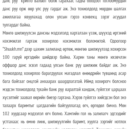
данс руу крипто вальют болж гарахаас гадна бооцоот тоглоомуудын
данс руу орж өөр улс руу гардаг аж. Энэ тохиолдолд мөрдөн шалгах
ажиллагаа явуулахад олон улсын гэрээ конвекц зэрэг асуудал
тулгардаг байна.
Мөнгө шилжүүлсэн дансны мэдээлэлд харгалзан үзэж, шүүхэд иргэний
нэхэмжлэл гаргаж хохирлоо нэхэмжлэх боломжтой. Одоогоор
“Shuukh.mn” дээр цахим залиланд өртөж, мөнгөө шилжүүлээд хохирсон
100 гаруй иргэдийн шийдвэр байна. Харин таны мөнгө ихэвчлэн
оффшор данс эсвэл гадаад улсын банк руу шилжиж байдаг аж. Энэ
тохиолдолд хохирлоо барагдуулах магадлал өнөөдрийн түвшинд асар
бага байгааг онцгой анхаарах шаардлагатай. Иймд хохирогч болсноо
мэдсэн тохиолдолд тухайн банк руу яаралтай хандаж, гүйлгээг царцаах
хүсэлтийг заавал өөрийн биеэр гаргана. Хэрэв гүйлгээ хийгдсэн бол энэ
талаарх баримтыг цагдаагийн байгууллагад өгч, өргөдөл бичнэ. Мөн
102 хуудсаар мэдээлэл өгч болно. Хамгийн гол нь залилагч эдгээдийг
устгахаас нь өмнө линк, шилжүүлгийн баримт, хуулга зэргийг нотлох