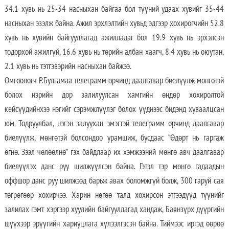
34.1 хувь нь 25-34 насныхан байгаа бол түүний удаах хувийг 35-44
насныхан эзэлж байна. Ажил эрхлэлтийн хувьд эдгээр хохирогчийн 52.8
хувь нь хувийн байгууллагад ажилладаг бол 19.9 хувь нь эрхэлсэн
тодорхой ажилгүй, 16.6 хувь нь төрийн албан хаагч, 8.4 хувь нь оюутан,
2.1 хувь нь тэтгэвэрийн насныхан байжээ.
Өмгөөлөгч Р.Булгамаа телеграмм орчинд даалгавар биелүүлж мөнгөтэй
болох нэрийн дор залилуулсан хамгийн өндөр хохиролтой
кейсүүдийнхээ нэгийг сэрэмжлүүлэг болох үүднээс бидэнд хуваалцсан
юм. Тодруулбал, нэгэн залуухан эмэгтэй телеграмм орчинд даалгавар
биелүүлж, мөнгөтэй болсондоо урамшиж, бусдаас “Өдөрт нь гаргаж
өгнө. Зээл чөлөөлнө” гэх байдлаар их хэмжээний мөнгө авч даалгавар
биелүүлэх данс руу шилжүүлсэн байна. Гэтэл тэр мөнгө гадаадын
оффшор данс руу шилжээд барьж авах боломжгүй болж, 300 гаруй сая
төгрөгөөр хохирчээ. Харин нөгөө талд хохирсон этгээдүүд түүнийг
залилах гэмт хэргээр хуулийн байгууллагад хандаж, Баянзүрх дүүргийн
шүүхээр эрүүгийн хариуцлага хүлээлгэсэн байна. Тиймээс иргэд өөрөө