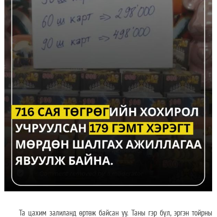
Та цахим залиланд өртөж байсан уу. Таны гэр бүл, эргэн тойрны