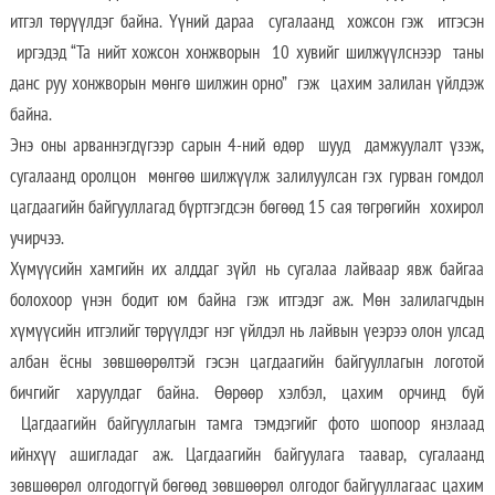
итгэл төрүүлдэг байна. Үүний дараа сугалаанд хожсон гэж итгэсэн
иргэдэд “Та нийт хожсон хонжворын 10 хувийг шилжүүлснээр таны
данс руу хонжворын мөнгө шилжин орно” гэж цахим залилан үйлдэж
байна.
Энэ оны арваннэгдүгээр сарын 4-ний өдөр шууд дамжуулалт үзэж,
сугалаанд оролцон мөнгөө шилжүүлж залилуулсан гэх гурван гомдол
цагдаагийн байгууллагад бүртгэгдсэн бөгөөд 15 сая төгрөгийн хохирол
учирчээ.
Хүмүүсийн хамгийн их алддаг зүйл нь сугалаа лайваар явж байгаа
болохоор үнэн бодит юм байна гэж итгэдэг аж. Мөн залилагчдын
хүмүүсийн итгэлийг төрүүлдэг нэг үйлдэл нь лайвын үеэрээ олон улсад
албан ёсны зөвшөөрөлтэй гэсэн цагдаагийн байгууллагын логотой
бичгийг харуулдаг байна. Өөрөөр хэлбэл, цахим орчинд буй
Цагдаагийн байгууллагын тамга тэмдэгийг фото шопоор янзлаад
ийнхүү ашигладаг аж. Цагдаагийн байгуулага таавар, сугалаанд
зөвшөөрөл олгодоггүй бөгөөд зөвшөөрөл олгодог байгууллагаас цахим