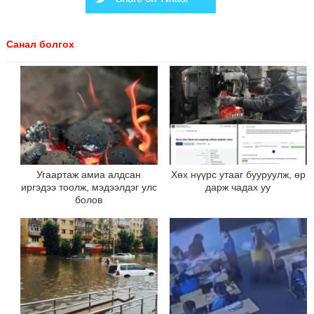
Санал болгох
Угаартаж амиа алдсан
Хөх нүүрс утааг бууруулж, өр
иргэдээ тоолж, мэдээлдэг улс
дарж чадах уу
болов