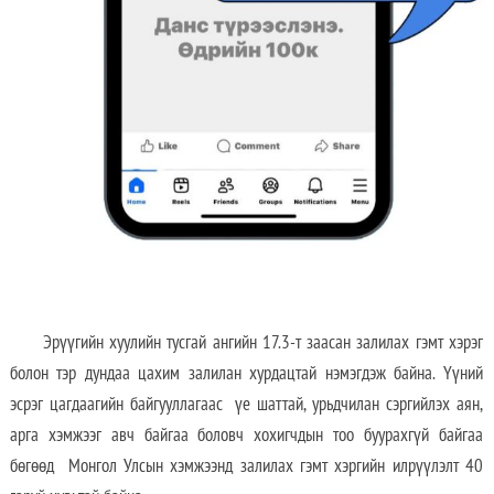
Эрүүгийн хуулийн тусгай ангийн 17.3-т заасан залилах гэмт хэрэг
болон тэр дундаа цахим залилан хурдацтай нэмэгдэж байна. Үүний
эсрэг цагдаагийн байгууллагаас үе шаттай, урьдчилан сэргийлэх аян,
арга хэмжээг авч байгаа боловч хохигчдын тоо буурахгүй байгаа
бөгөөд Монгол Улсын хэмжээнд залилах гэмт хэргийн илрүүлэлт 40