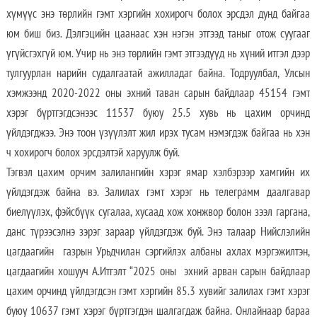
хүмүүс энэ төрлийн гэмт хэргийн хохирогч болох эрсдэл дунд байгаа
юм биш биз. Дэлгэцийн цаанаас хэн нэгэн этгээд таныг отож суугааг
үгүйсгэхгүй юм. Учир нь энэ төрлийн гэмт этгээдүүд нь хүний итгэл дээр
тулгуурлан нарийн судалгаатай ажилладаг байна. Тодруулбал, Улсын
хэмжээнд 2020-2022 оны эхний таван сарын байдлаар 45154 гэмт
хэрэг бүртгэгдсэнээс 11537 буюу 25.5 хувь нь цахим орчинд
үйлдэгджээ. Энэ тоон үзүүлэлт жил ирэх тусам нэмэгдэж байгаа нь хэн
ч хохирогч болох эрсдэлтэй харуулж буй.
Тэгвэл цахим орчим залилангийн хэрэг ямар хэлбэрээр хамгийн их
үйлдэгдэж байна вэ. Залилах гэмт хэрэг нь телеграмм даалгавар
биелүүлэх, фэйсбүүк сугалаа, хусаад хож хонжвор болон зээл гаргана,
данс түрээсэлнэ зэрэг зараар үйлдэгдэж буй. Энэ талаар Нийслэлийн
цагдаагийн газрын Урьдчилан сэргийлэх албаны ахлах мэргэжилтэн,
цагдаагийн хошууч А.Итгэлт “2025 оны эхний арван сарын байдлаар
цахим орчинд үйлдэгдсэн гэмт хэргийн 85.3 хувийг залилах гэмт хэрэг
буюу 10637 гэмт хэрэг бүртгэгдэн шалгагдаж байна. Онлайнаар бараа