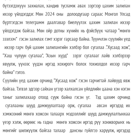
бүтээгдэхүүн захиалах, хандив тусламж авах зэргээр цахим залилан
ихээр үйлдэгддэг. Мөн 2024 оны долоодугаар сараас Монгол Улсад
бүртгэгдсэн телеграмм даалгавар биелүүлэх цахим залилан ихээр
үйлдэгдэж байгаа. Мөн ойр дотны хүнийх нь фэйсбүүк чатаар “мөнгө
зээлээч” гэсэн залилах гэмт хэрэг гарсаар байна. Түүнчлэн сүүлийн үед
ихээр гарч буй цахим залилангийн хэлбэр бол сугалаа .“Хусаад хож”,
“Хаш чулуун сугалаа”, “Азын хүрд” зэрэг сугалааг лайв хэлбэрээр
явуулж, үүнээс үүдэн иргэд хохирогч болох тохиолдол ихээр гарч
байна” гэлээ.
Сүүлийн үед цахим орчинд “Хусаад хож” гэсэн гарчигтай лайвууд явж
байгаа. Тэгвэл эдгээр сайхан үгээр халхалсан үйлдлийн цаана хэн нэгэн
таныг залилахаар отоод сууж байна гэсэн үг. Тэд цахим орчинд
сугалааны шууд дамжуулалтаар орж, сугалаа авсан иргэдэд их
хэмжээний мөнгө хожсон талаарх мэдээллийг шууд дамжуулалтынхаа
үеэр хэлж, өөрөөс нь гадна мөнгө хожсон иргэд рүү хонжворынх нь
мөнгийг шилжүүлж байгаа талаар дансны гүйлгээ харуулж, иргэдэд