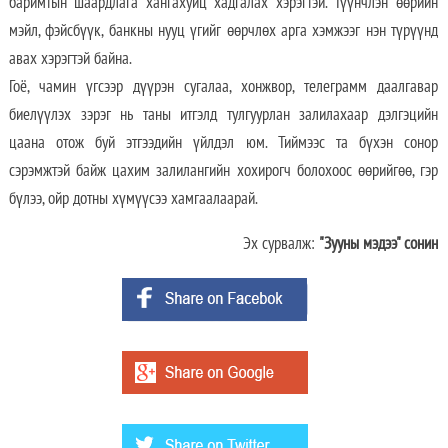
баримтын шаардлага хангахуйц хадгалах хэрэгтэй. Түүнчлэн өөрийн
мэйл, фэйсбүүк, банкны нууц үгийг өөрчлөх арга хэмжээг нэн түрүүнд
авах хэрэгтэй байна.
Гоё, чамин үгсээр дүүрэн сугалаа, хонжвор, телеграмм даалгавар
биелүүлэх зэрэг нь таны итгэлд тулгуурлан залилахаар дэлгэцийн
цаана отож буй этгээдийн үйлдэл юм. Тиймээс та бүхэн сонор
сэрэмжтэй байж цахим залилангийн хохирогч болохоос өөрийгөө, гэр
бүлээ, ойр дотны хүмүүсээ хамгаалаарай.
Эх сурвалж:
"Зууны мэдээ" сонин