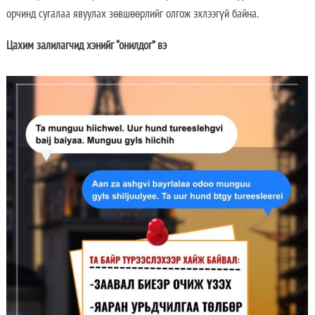
орчинд сугалаа явуулах зөвшөөрлийг олгож эхлээгүй байна.
Цахим залилагчид хэнийг “онилдог” вэ