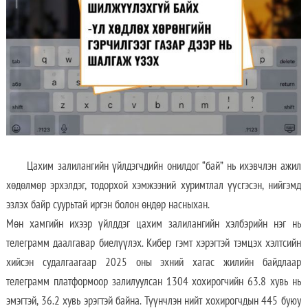
Цахим залилангийн үйлдэгчдийн онилдог “бай” нь ихэвчлэн ажил
хөдөлмөр эрхэлдэг, тодорхой хэмжээний хуримтлал үүсгэсэн, нийгэмд
эзлэх байр суурьтай иргэн болон өндөр насныхан.
Мөн хамгийн ихээр үйлддэг цахим залилангийн хэлбэрийн нэг нь
телеграмм даалгавар биелүүлэх. Кибер гэмт хэрэгтэй тэмцэх хэлтсийн
хийсэн судалгаагаар 2025 оны эхний хагас жилийн байдлаар
телеграмм платформоор залилуулсан 1304 хохирогчийн 63.8 хувь нь
эмэгтэй, 36.2 хувь эрэгтэй байна. Түүнчлэн нийт хохирогчдын 445 буюу