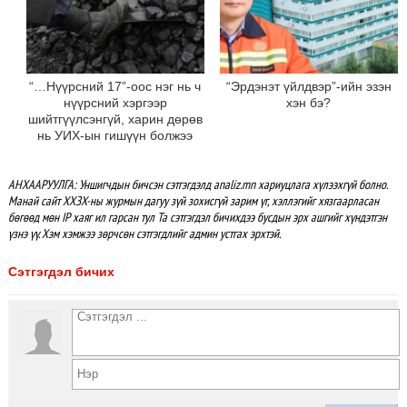
“…Нүүрсний 17”-оос нэг нь ч
“Эрдэнэт үйлдвэр”-ийн эзэн
нүүрсний хэргээр
хэн бэ?
шийтгүүлсэнгүй, харин дөрөв
нь УИХ-ын гишүүн болжээ
АНХААРУУЛГА: Уншигчдын бичсэн сэтгэгдэлд analiz.mn хариуцлага хүлээхгүй болно.
Манай сайт ХХЗХ-ны журмын дагуу зүй зохисгүй зарим үг, хэллэгийг хязгаарласан
бөгөөд мөн IP хаяг ил гарсан тул Та сэтгэгдэл бичихдээ бусдын эрх ашгийг хүндэтгэн
үзнэ үү. Хэм хэмжээ зөрчсөн сэтгэгдлийг админ устгах эрхтэй.
Сэтгэгдэл бичих