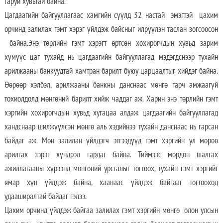
гаруй хувьтай байна.
Цагдаагийн байгууллагаас хамгийн сүүлд 32 настай эмэгтэй цахим
орчинд залилах гэмт хэрэг үйлдэж байсныг илрүүлэн таслан зогсоосон
байна.Энэ төрлийн гэмт хэрэгт өртсөн хохирогчдын хувьд зарим
хүмүүс цаг тухайд нь цагдаагийн байгууллагад мэдэгдснээр тухайн
арилжааны банкуудтай хамтран барилт буюу царцаалтыг хийдэг байна.
Өөрөөр хэлбэл, арилжааны банкны данснаас мөнгө гарч амжаагүй
тохиолдолд мөнгөний барилт хийж чаддаг аж. Харин энэ төрлийн гэмт
хэргийн хохирогчдын хувьд хугацаа алдаж цагдаагийн байгууллагад
хандснаар шилжүүлсэн мөнгө аль хэдийнээ тухайн данснаас нь гарсан
байдаг аж. Мөн залилан үйлдэгч этгээдүүд гэмт хэргийн ул мөрөө
арилгах зэрэг хүндрэл гардаг байна. Тиймээс мөрдөн шалгах
ажиллагааны хүрээнд мөнгөний урсгалыг тогтоох, тухайн гэмт хэргийг
ямар хүн үйлдэж байна, хаанаас үйлдэж байгааг тогтооход
удааширалтай байдаг гэлээ.
Цахим орчинд үйлдэж байгаа залилах гэмт хэргийн мөнгө олон улсын