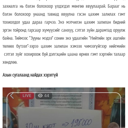
захиалга нь бэлэн болохоор үлдэгдэл мөнгөө явуулаарай. Барааг нь
бэлэн болохоор унаанд тавиад явуулна гэсэн цахим залилах гэмт
тохиолдол удаа дараа гарчээ. Энэ мэтчилэн цахим залилан бидний
эргэн тойронд гарсаар хүмүүсийг санхүү, сэтгэл зүйн дарамтад оруулж
байна. Тиймээс “Зууны мэдээ” сонин энэ удаагийн “Нийтийн эрх ашгийн
төлөөх бүтээл”-ээрээ цахим залилан хэмээх чимээгүйгээр нийгмийн
сэтгэл зүйг хохироож буй дэлгэцийн цаана өрнөх гэмт хэргийн талаар
хөндлөө.
Азын сугалаанд найдах хэрэггүй