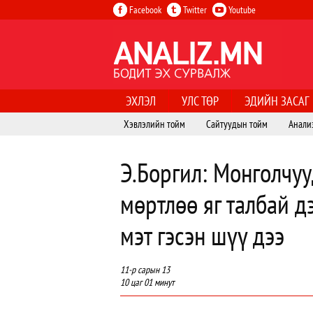
Facebook
Twitter
Youtube
ЭХЛЭЛ
УЛС ТӨР
ЭДИЙН ЗАСАГ
Хэвлэлийн тойм
Сайтуудын тойм
Анали
Э.Боргил: Монголчуу
мөртлөө яг талбай д
мэт гэсэн шүү дээ
11-р сарын 13
10 цаг 01 минут