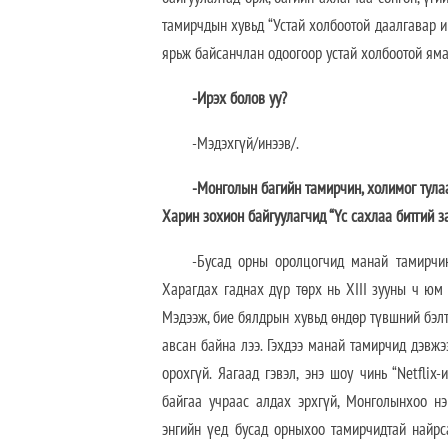
тамирчдын хувьд “Устай холбоотой даалгавар и
ярьж байсанчлан одоогоор устай холбоотой яма
-Ирэх болов уу?
-Мэдэхгүй/инээв/.
-Монголын багийн тамирчин, холимог тулаа
Харин зохион байгуулагчид “Үс сахлаа битгий з
-Бусад орны оролцогчид манай тамирчин
Харагдах гаднах дүр төрх нь XIII зууны ч юм 
Мэдээж, бие бялдрын хувьд өндөр түвшний бэлт
авсан байна лээ. Гэхдээ манай тамирчид дэвжэ
орохгүй. Яагаад гэвэл, энэ шоу чинь “Netfli
байгаа учраас алдах эрхгүй, Монголынхоо нэ
энгийн үед бусад орныхоо тамирчидтай найрс