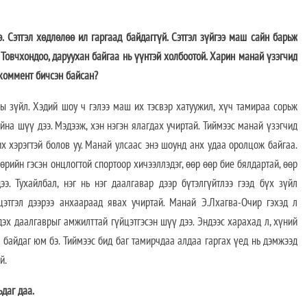
. Сэтгэл хөдлөлөө ил гаргаад байдаггүй. Сэтгэл зүйгээ маш сайн барьж
. Товчхондоо, даруухан байгаа нь үүнтэй холбоотой. Харин манай үзэгчид
 коммент бичсэн байсан?
ны зүйл. Хэдий шоу ч гэлээ маш их тэсвэр хатуужил, хүч тамираа сорьж
йна шүү дээ. Мэдээж, хэн нэгэн ялагдах учиртай. Тиймээс манай үзэгчид
их хэрэгтэй болов уу. Манай улсаас энэ шоунд анх удаа оролцож байгаа.
өрийн гэсэн онцлогтой спортоор хичээллэдэг, өөр өөр бие бялдартай, өөр
э. Тухайлбал, нэг нь нэг даалгавар дээр бүтэлгүйтлээ гээд бүх зүйл
цэтгэл дээрээ анхаараад явах учиртай. Манай Э.Лхагва-Очир гэхэд л
гдэх даалгаврыг амжилттай гүйцэтгэсэн шүү дээ. Эндээс харахад л, хүний
л байдаг юм бэ. Тиймээс бид баг тамирчдаа алдаа гаргах үед нь дэмжээд
й.
ьдаг даа.