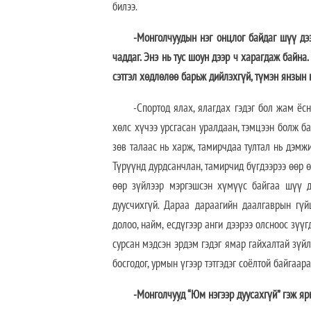
билээ.
-Монголчуудын нэг онцлог байдаг шүү дээ
чаддаг. Энэ нь тус шоун дээр ч харагдаж байна
сэтгэл хөдлөлөө барьж дийлэхгүй, түмэн янзын
-Спортод ялах, ялагдах гэдэг бол жам ёс
хөлс хүчээ урсгасан уралдаан, тэмцээн болж ба
зөв талаас нь харж, тамирчдаа тултал нь дэмж
Түрүүнд дурдсанчлан, тамирчид бүгдээрээ өөр ө
өөр зүйлээр мэргэшсэн хүмүүс байгаа шүү дэ
дуусчихгүй. Дараа дараагийн даалгаврын гүй
долоо, найм, есдүгээр анги дээрээ олсноос зүү
сурсан мэдсэн эрдэм гэдэг ямар гайхалтай зүй
босгодог, урмын үгээр тэтгэдэг соёлтой байгаара
-Монголчууд “Юм нэгээр дуусахгүй” гэж яр