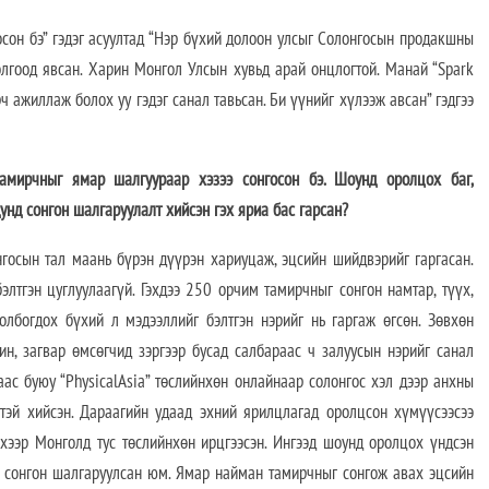
осон бэ” гэдэг асуултад “Нэр бүхий долоон улсыг Солонгосын продакшны
олгоод явсан. Харин Монгол Улсын хувьд арай онцлогтой. Манай “Spark
 ажиллаж болох уу гэдэг санал тавьсан. Би үүнийг хүлээж авсан” гэдгээ
амирчныг ямар шалгуураар хэзээ сонгосон бэ. Шоунд оролцох баг,
нд сонгон шалгаруулалт хийсэн гэх яриа бас гарсан?
госын тал маань бүрэн дүүрэн хариуцаж, эцсийн шийдвэрийг гаргасан.
лтгэн цуглуулаагүй. Гэхдээ 250 орчим тамирчныг сонгон намтар, түүх,
холбогдох бүхий л мэдээллийг бэлтгэн нэрийг нь гаргаж өгсөн. Зөвхөн
ин, загвар өмсөгчид зэргээр бусад салбараас ч залуусын нэрийг санал
аас буюу “PhysicalAsia” төслийнхөн онлайнаар солонгос хэл дээр анхны
тэй хийсэн. Дараагийн удаад эхний ярилцлагад оролцсон хүмүүсээсээ
хээр Монголд тус төслийнхөн ирцгээсэн. Ингээд шоунд оролцох үндсэн
ыг сонгон шалгаруулсан юм. Ямар найман тамирчныг сонгож авах эцсийн