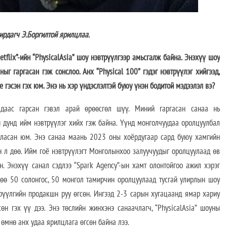
рдагч Э.Боргилтой ярилцлаа.
etflix”-ийн “PhysicalAsia” шоу нэвтрүүлгээр амьсгалж байна. Энэхүү шоу
ыг гаргасан гэж сонслоо. Анх “Physical 100” гэдэг нэвтрүүлэг хийгээд,
 гэсэн гэх юм. Энэ нь хэр үндэслэлтэй буюу үнэн бодитой мэдээлэл вэ?
 надаас гарсан гэвэл арай өрөөсгөл шүү. Миний гаргасан санаа нь
ын дунд ийм нэвтрүүлэг хийх гэж байна. Үүнд монголчуудаа оролцуулбал
лласан юм. Энэ санаа маань 2023 оны хоёрдугаар сард буюу хамгийн
өн л дөө. Ийм гоё нэвтрүүлэгт Монголынхоо залуучуудыг оролцуулаад өв
н. Энэхүү санал сэдлээ “Spark Agency”-ын хамт олонтойгоо ажил хэрэг
дөө 50 солонгос, 50 монгол тамирчин оролцуулаад тусгай улирлын шоу
трүүлгийн продакшн руу өгсөн. Ингээд 2-3 сарын хугацаанд ямар хариу
өн гэх үү дээ. Энэ төслийн жинхэнэ санаачлагч, “PhysicalAsia” шоуны
 өмнө анх удаа ярилцлага өгсөн байна лээ.