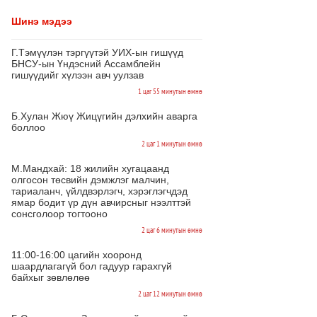
Шинэ мэдээ
Г.Тэмүүлэн тэргүүтэй УИХ-ын гишүүд
БНСУ-ын Үндэсний Ассамблейн
гишүүдийг хүлээн авч уулзав
1 цаг 55 минутын өмнө
Б.Хулан Жюү Жицүгийн дэлхийн аварга
боллоо
2 цаг 1 минутын өмнө
М.Мандхай: 18 жилийн хугацаанд
олгосон төсвийн дэмжлэг малчин,
тариаланч, үйлдвэрлэгч, хэрэглэгчдэд
ямар бодит үр дүн авчирсныг нээлттэй
сонсголоор тогтооно
2 цаг 6 минутын өмнө
11:00-16:00 цагийн хооронд
шаардлагагүй бол гадуур гарахгүй
байхыг зөвлөлөө
2 цаг 12 минутын өмнө