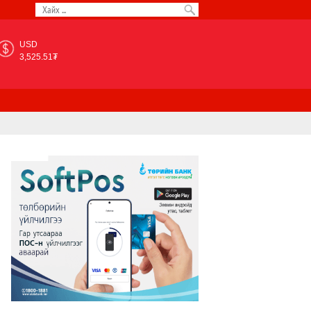
USD
3,525.51₮