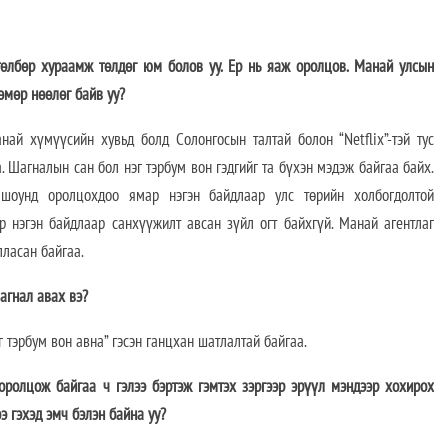
төлбөр хураамж төлдөг юм болов уу. Ер нь яаж оролцов. Манай улсын
өмөр нөөлөг байв уу?
анай хүмүүсийн хувьд болд Солонгосын талтай болон “Netflix”-тэй тус
. Шагналын сан бол нэг тэрбум вон гэдгийг та бүхэн мэдэж байгаа байх.
 шоунд оролцохдоо ямар нэгэн байдлаар улс төрийн холбогдолтой
р нэгэн байдлаар санхүүжилт авсан зүйл огт байхгүй. Манай агентлаг
ласан байгаа.
шагнал авах вэ?
г тэрбум вон авна” гэсэн ганцхан шатлалтай байгаа.
оролцож байгаа ч гэлээ бэртэж гэмтэх зэргээр эрүүл мэндээр хохирох
э гэхэд эмч бэлэн байна уу?