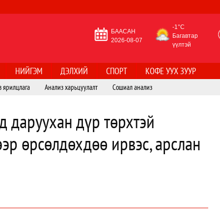
-1°C
БААСАН
Багавтар
2026-08-07
үүлтэй
НИЙГЭМ
ДЭЛХИЙ
СПОРТ
КОФЕ УУХ ЗУУР
з ярилцлага
Анализ харьцуулалт
Сошиал анализ
д даруухан дүр төрхтэй
ээр өрсөлдөхдөө ирвэс, арслан