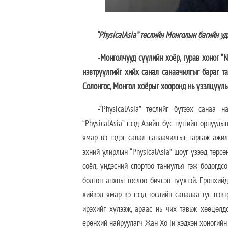
“PhysicalAsia” төслийн Монголын багийн уди
-Монголчууд сүүлийн хоёр, гурав хоног “N
нэвтрүүлгийг хийх санал санаачилгыг бараг тан
Солонгос, Монгол хоёрыг хооронд нь үзэлцүүлье
-“PhysicalAsia” төслийг бүтээх санаа
“PhysicalAsia” гээд Азийн бүс нутгийн орнууд
ямар вэ гэдэг санал санаачилгыг гаргаж ажи
эхний улирлын “PhysicalAsia” шоуг үзээд төрс
соёл, үндэсний спортоо таниулъя гэж бодогдсо
болгон анхны төслөө бичсэн түүхтэй. Ерөнхий
хийвэл ямар вэ гээд төслийн саналаа тус нэв
ирэхийг хүлээж, араас нь чих тавьж хөөцөлдс
ерөнхий найруулагч Жан Хо Ги хэдхэн хоногийн