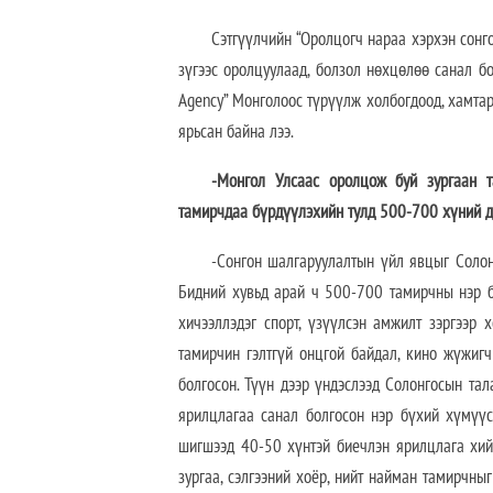
Сэтгүүлчийн “Оролцогч нараа хэрхэн сонг
зүгээс оролцуулаад, болзол нөхцөлөө санал б
Agency” Монголоос түрүүлж холбогдоод, хамтарч
ярьсан байна лээ.
-Монгол Улсаас оролцож буй зургаан т
тамирчдаа бүрдүүлэхийн тулд 500-700 хүний ду
-Сонгон шалгаруулалтын үйл явцыг Солон
Бидний хувьд арай ч 500-700 тамирчны нэр бэ
хичээллэдэг спорт, үзүүлсэн амжилт зэргээр 
тамирчин гэлтгүй онцгой байдал, кино жүжигч
болгосон. Түүн дээр үндэслээд Солонгосын тал
ярилцлагаа санал болгосон нэр бүхий хүмүүс
шигшээд 40-50 хүнтэй биечлэн ярилцлага хий
зургаа, сэлгээний хоёр, нийт найман тамирчн