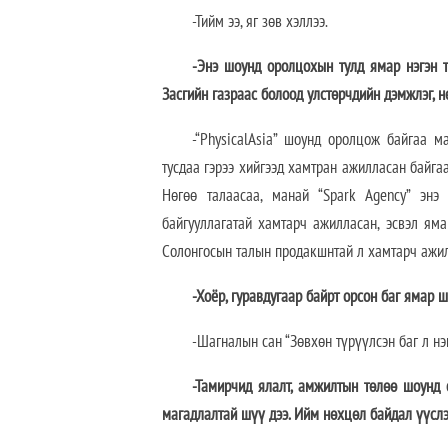
-Тийм ээ, яг зөв хэллээ.
-Энэ шоунд оролцохын тулд ямар нэгэн 
Засгийн газраас болоод улстөрчдийн дэмжлэг, н
-“PhysicalAsia” шоунд оролцож байгаа м
тусдаа гэрээ хийгээд хамтран ажилласан байгаа
Нөгөө талаасаа, манай “Spark Agency” энэ
байгууллагатай хамтарч ажилласан, эсвэл яма
Солонгосын талын продакшнтай л хамтарч ажил
-Хоёр, гуравдугаар байрт орсон баг ямар 
-Шагналын сан “Зөвхөн түрүүлсэн баг л нэ
-Тамирчид ялалт, амжилтын төлөө шоунд 
магадлалтай шүү дээ. Ийм нөхцөл байдал үүслэ