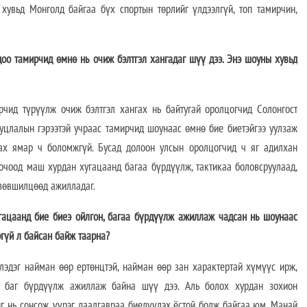
 хувьд Монголд байгаа бүх спортын төрлийг үлдээлгүй, топ тамирчин,
доо тамирчид өмнө нь очиж бэлтгэл хангадаг шүү дээ. Энэ шоуны хувьд
ирчид түрүүлж очиж бэлтгэл хангах нь байтугай оролцогчид Солонгост
уцлалын гэрээтэй учраас тамирчид шоунаас өмнө бие биетэйгээ уулзаж
улах ямар ч боломжгүй. Бусад долоон улсын оролцогчид ч яг адилхан
 очоод маш хурдан хугацаанд багаа бүрдүүлж, тактикаа боловсруулаад,
 зөвшилцөөд ажилладаг.
гацаанд бие биеэ ойлгон, багаа бүрдүүлж ажиллаж чадсан нь шоунаас
ргүй л байсан байж таарна?
лэдэг найман өөр ертөнцтэй, найман өөр зан характертай хүмүүс ирж,
э баг бүрдүүлж ажиллаж байна шүү дээ. Аль болох хурдан зохион
ийг нь сонсож, үүрэг даалгавраа биелүүлэх ёстой болж байгаа юм. Манай