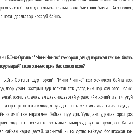
рвэл яах вэ” гэдэг дээр жаахан санаа зовж байх шиг байсан. Анх бодож,
р нэгэн даалгавар ирээгүй байна.
нч Б.Энх-Оргилыг “Мини Чингис” гэж оролцогчид нэрлэсэн гэх юм билээ.
асуулаарай” гэсэн хэмээх яриа бас сонсогдсон?
 Б.Энх-Оргилын дүр төрхийг “Мини Чингис” гэж хочилсон байна лээ.
уу, дээр үеийн баатрын дүр төрхтэй гэж үзээд ийм нэр хоч өгсөн байх.
гэлтэй, ажиллах, ачаалал даах чадвартай учраас ийм хочийг яалт ч үгүй
эн дээр гарсан тохиолдолд л бусад орны тамирчидтайгаа найзан дундаа
x-ийн олимп” гэж нэрлэгдэж байгаа шүү дээ. Үүнд анх удаагаа оролцож
рийг өндөрт өргөхийн төлөө манай тамирчид зүтгэж оролцсон. Харин
аг сайхан харилцаатай, заримтай нь их дотно найзууд болцгоосон юм