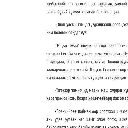
шийдвэрийг Солонгосын тал гаргасан. Бидний
нөлөө бүхий хүмүүсээ санал болгосон доо.
-Олон улсын тэмцээн, уралдаанд оролцох
ийм боломж байдаг уу?
-“PhysicalAsia” шоуны болзол ёсоор там
очтолоо бие биеэ мэдэх боломжгүй байсан. Ну
танилцаад, бэлтгэл хангах, тактик боловсру
зааварчилгаа, чиглэлтэй. Шоуны болзол ёсоор
ямар даалгаврыг хэн яаж гүйцэтгэхээ ярилцан
-Тэгэхээр тамирчид маань маш хурдан ху
харагдаж байсан. Гэхдээ хөшигний ард бас ама
-Ерөнхийдөө найман өөр спортоор хичээл
анх удаа уулзан нэг хамт олон болж, шин
байгуулалтад орж, багийн ахлагчаа сонгон, үг