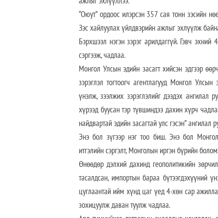
ажлыг эхлүүллээ.
“Оюут” ордоос илэрсэн 357 сая тонн зэсийн н
Зэс хайлуулах үйлдвэрийн ажлыг эхлүүлж байн
Бэрхшээл нэгэн зэрэг арилдаггүй. Гэвч эхний 
сэргээж, чадлаа.
Монгол Улсын эдийн засагт хийсэн эдгээр өөр
зэрэглэл тогтоогч агентлагууд Монгол Улсын
үнэлж, зээлжих зэрэглэлийг дээдэх ангилал 
хүрээд буусан тэр түвшиндээ дахин хүрч чадлаа
найдвартай эдийн засагтай улс гэсэн” ангилал 
Энэ бол зүгээр нэг тоо биш. Энэ бол Монгол
итгэлийн сэргэлт, Монголын иргэн бүрийн боло
Өнөөдөр дэлхий дахинд геополитикийн зөрчил
тасалдсан, импортын бараа бүтээгдэхүүний ү
цуглаантай ийм хүнд цаг үед 4-хөн сар ажилл
зохицуулж даван туулж чадлаа.