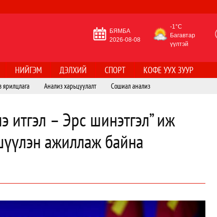
-1°C
БЯМБА
Багавтар
2026-08-08
үүлтэй
НИЙГЭМ
ДЭЛХИЙ
СПОРТ
КОФЕ УУХ ЗУУР
з ярилцлага
Анализ харьцуулалт
Сошиал анализ
э итгэл – Эрс шинэтгэл” иж
шүүлэн ажиллаж байна