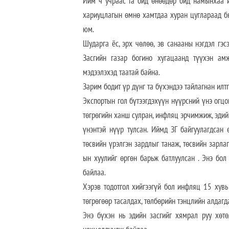
Ийм ч учраас та бид өнөөдөр бид намынхаа и
хариуцлагын өмнө хамтдаа хуран цуглараад бна
юм.
Шударга ёс, эрх чөлөө, эв санааны нэгдэл г
Засгийн газар богино хугацаанд түүхэн ам
мэдээлэхэд таатай байна.
Зарим бодит үр дүнг та бүхэндээ тайлагнан илтг
Экспортын гол бүтээгдэхүүн нүүрсний үнэ огцо
төгрөгийн ханш сулран, инфляц эрчимжиж, эдийн
үнэнтэй нүүр тулсан. Иймд ЗГ байгуулагдсан
төсвийн үрэлгэн зардлыг танаж, төсвийн зарла
ын хуулийг өргөн барьж батлуулсан . Энэ бол 
байлаа.
Хэрэв тодотгол хийгээгүй бол инфляц 15 хувь
төгрөгөөр тасалдах, төлбөрийн тэнцлийн алдагд
Энэ бүхэн нь эдийн засгийг хямрал руу хөтө