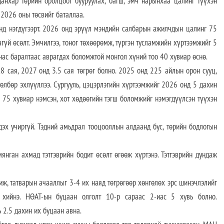
данхар төрийн оролцоог бууруулах, багш, эмч нарынхаа цалинг түүхэн
2026 оны төсвийг баталлаа.
энд нэгдүгээрт. 2026 онд эрүүл мэндийн салбарын ажилчдын цалинг 75
гүй өсөлт. Эмчилгээ, тоног төхөөрөмж, түргэн тусламжийн хүртээмжийг 5
 нас баралтаас аврагдах боломжтой монгол хүний тоо 40 хувиар өснө.
8 сая, 2027 онд 3.5 сая төгрөг болно. 2025 онд 225 айлын орон сууц,
лбөр эхлүүллээ. Сургууль, цэцэрлэгийн хүртээмжийг 2026 онд 5 дахин
 75 хувиар нэмсэн, хот хөдөөгийн тэгш боломжийг нэмэгдүүлсэн түүхэн
дэх учиргүй. Тэдний амьдрал тооцооллын алдаанд бус, төрийн бодлогын
янган ахмад тэтгэврийн бодит өсөлт өгөөж хүртэнэ. Тэтгэврийн дундаж
жиж, татварын ачааллыг 3-4 их наяд төгрөгөөр хөнгөлөх эрс шинэчлэлийг
 хийнэ. НӨАТ-ын буцаан олголт 10-р сараас 2-иас 5 хувь болно.
 2.5 дахин их буцаан авна.