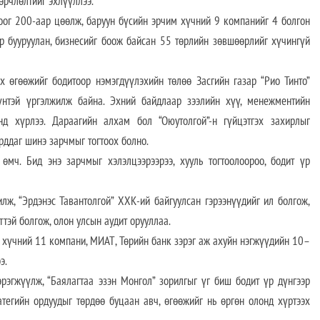
өрчлөлтийг эхлүүллээ.
оог 200-аар цөөлж, баруун бүсийн эрчим хүчний 9 компанийг 4 болгон
ар бууруулан, бизнесийг боож байсан 55 төрлийн зөвшөөрлийг хүчингүй
 өгөөжийг бодитоор нэмэгдүүлэхийн төлөө Засгийн газар “Рио Тинто”
үнтэй үргэлжилж байна. Эхний байдлаар зээлийн хүү, менежментийн
нд хүрлээ. Дараагийн алхам бол “Оюутолгой”-н гүйцэтгэх захирлыг
рддаг шинэ зарчмыг тогтоох болно.
мч. Бид энэ зарчмыг хэлэлцээрээрээ, хууль тогтоолоороо, бодит үр
ж, “Эрдэнэс Тавантолгой” ХХК-ий байгуулсан гэрээнүүдийг ил болгож,
тэй болгож, олон улсын аудит орууллаа.
им хүчний 11 компани, МИАТ, Төрийн банк зэрэг аж ахуйн нэгжүүдийн 10–
э.
эрэгжүүлж, “Баялагтаа эзэн Монгол” зорилгыг үг биш бодит үр дүнгээр
ратегийн ордуудыг төрдөө буцаан авч, өгөөжийг нь өргөн олонд хүртээх