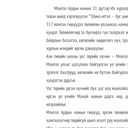
Монгол Ардын намын 31 дүгээр Их хуралд Мо
таван жилд хэрэгжүүлэх ““Шинэ итгэл – Эрс шин
317 мянган гишүүдээ төлөөлөн улсынхаа, намынх
хүндэт Төлөөлөгчид та бүхэндээ гүн талархал 
байдлын баталгаа, хөгжлийн хөдөлгөгч хүч, ту
хурлын мэндийг өргөн дэвшүүлье.
Ази тивийн анхны улс төрийн хүчин — Монгол
Монгол улсыг цогцлоон байгуулсан үе үеийн э
эрэлхэг баатрууд, хөгжлийн их бүтээн байгуула
хүндэтгэн дурсъя.
Улс төрийн ууган хүчнийг бүх цаг үед манлайл
ирсэн үе үеийн Манай намын дарга нар, уди
илэрхийлье.
Монгол Ардын намын гишүүд, эрхэм төлөөлөг
хамгаалагчид төдийгүй шинэ ялалт руу манлайла