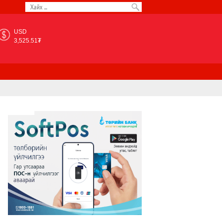
USD
3,525.51₮