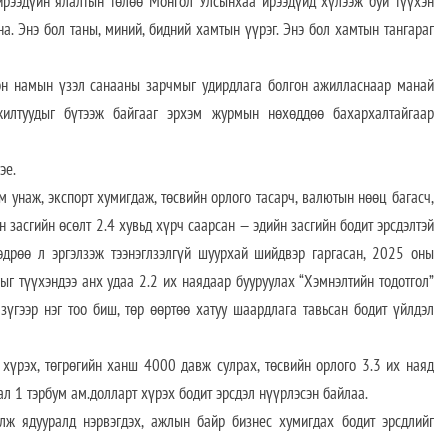
рээдүйн ялалтын төлөө Монгол Улсынхаа ирээдүйд хүлээж буй түүхэн
. Энэ бол таны, миний, бидний хамтын үүрэг. Энэ бол хамтын тангараг
эсэн намын үзэл санааны зарчмыг удирдлага болгон ажилласнаар манай
жилтуудыг бүтээж байгааг эрхэм журмын нөхөддөө бахархалтайгаар
эе.
м унаж, экспорт хумигдаж, төсвийн орлого тасарч, валютын нөөц багасч,
 засгийн өсөлт 2.4 хувьд хүрч саарсан — эдийн засгийн бодит эрсдэлтэй
 өдрөө л эргэлзэж тээнэглзэлгүй шуурхай шийдвэр гаргасан, 2025 оны
гыг түүхэндээ анх удаа 2.2 их наядаар бууруулах “Хэмнэлтийн тодотгол”
зүгээр нэг тоо биш, төр өөртөө хатуу шаардлага тавьсан бодит үйлдэл
 хүрэх, төгрөгийн ханш 4000 давж сулрах, төсвийн орлого 3.3 их наяд
ал 1 тэрбум ам.долларт хүрэх бодит эрсдэл нүүрлэсэн байлаа.
лж ядууралд нэрвэгдэх, ажлын байр бизнес хумигдах бодит эрсдлийг