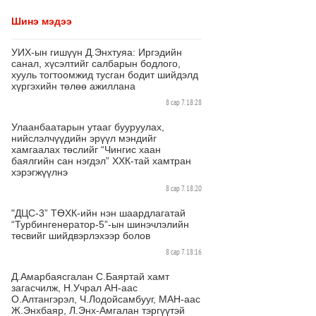
Шинэ мэдээ
УИХ-ын гишүүн Д.Энхтуяа: Иргэдийн
санал, хүсэлтийг салбарын бодлого,
хууль тогтоомжид тусган бодит шийдэлд
хүргэхийн төлөө ажиллана
8 сар 7. 18:28
Улаанбаатарын утааг бууруулах,
нийслэлчүүдийн эрүүл мэндийг
хамгаалах төслийг “Чингис хаан
баялгийн сан нэгдэл” ХХК-тай хамтран
хэрэгжүүлнэ
8 сар 7. 18:20
"ДЦС-3” ТӨХК-ийн нэн шаардлагатай
“Турбингенератор-5”-ын шинэчлэлийн
төсвийг шийдвэрлэхээр болов
8 сар 7. 18:16
Д.Амарбаясгалан С.Баяртай хамт
загасчилж, Н.Учрал АН-аас
О.Алтангэрэл, Ч.Лодойсамбууг, МАН-аас
Ж.Энхбаяр, Л.Энх-Амгалан тэргүүтэй