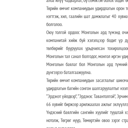
алба илүү чадварлаг, бүтээмжтэй болох бодит ө
Төрийн өмчит компаниудын удирдлагын орон т
нэгтгэж, хил, гаалийн шат дамжлагыг 40 хуви
болголоо.
Оюу толгой ордоос Монголын ард түмэнд очих
компанитай хийж буй хэлэлцээр бодит үр д
төлбөрийг бууруулах урьдчилсан тохиролцоо
Монголын тал санал болгодог, монгол иргэн уди
Монголын баялаг бол Монголын ард түмний ө
дүнгээрээ баталгаажуулна.
Төрийн өмчит компаниудын засаглалыг шинэчил
удирдлагын багийн сонгон шалгаруулалтыг нээлт
“Эрдэнэт үйлдвэр”, “Эрдэнэс Тавантолгой”, Эрч
66 хувийг биржээр арилжаалах ажлыг эхлүүллэ
Үндэсний баялгийн сангийн хуулийг тууштай х
нотолж, Төгрөг нуур, Төмөртэйн овоо зэрэг ст