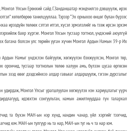
нгол Улсын Ерөнхий сайд Г.Занданшатар мэндчилгээ дэвшүүлж, ирэх
этгэл” хөтөлбөрөө танилцууллаа. Тэрээр “Эх орныхоо өнцөг булан бүрээс
аа ирээдүйн төлөөх сэтгэл итгэл, хүсэл эрмэлзлийг нь тээж ирсэн эрхэм
илэрхийлж баяр хүргэе. Монгол Улсын тусгаар тогтнол, үндэсний аюулгүй
лах багана болсон улс төрийн ууган хүчин Монгол Ардын Намын 39-р Их
 Ардын Намыг үндэслэн байгуулж, хөгжүүлэн бэхжүүлсэн, Монгол төр,
х орончид, тусгаар тогтнолын төлөө халуун амь, бүлээн цусаа өргөсөн
лтын эзэд өвөг дээдсийнхээ алдар гавьяаг алдаршуулж, гэгээн дурсгалыг
ан удирдаж, Монгол Улсыг урагшлуулан хөгжүүлэх нэн хариуцлагыг үүрч
рдлагууд, идэвхтэн сонгуультан, намын ажилтнууддаа гүн талархал
чид та бүхэн МАН-ын нэр хүнд, нандин чанар, үйл хэргийг тээгчид,
гчид юм. МАН-ын тулгуур нь та нар, МАН-ын туг нь ч та нар юм.