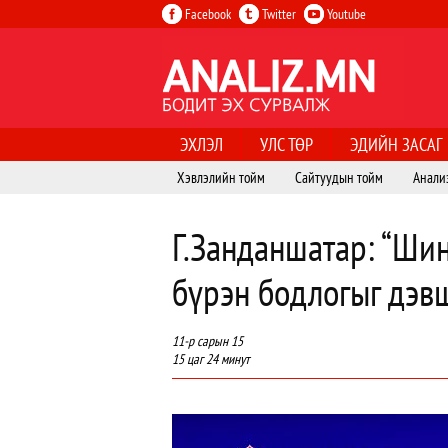
Facebook
Twitter
Youtube
ЭХЛЭЛ
УЛС ТӨР
ЭДИЙН ЗАСАГ
Хэвлэлийн тойм
Сайтуудын тойм
Анали
Г.Занданшатар: “Шин
бүрэн бодлогыг дэв
11-р сарын 15
15 цаг 24 минут