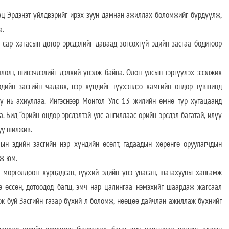
өөц Эрдэнэт үйлдвэрийг ирэх зуун дамнан ажиллах боломжийг бүрдүүлж,
а.
4 сар хагасын дотор эрсдэлийг даваад зогсохгүй эдийн засгаа бодитоор
члөлт, шинэчлэлийг дэлхий үнэлж байна. Олон улсын тэргүүлэх зээлжих
 эдийн засгийн чадавх, нэр хүндийг түүхэндээ хамгийн өндөр түвшинд
руу нь ахиуллаа. Ингэснээр Монгол Улс 13 жилийн өмнө түр хугацаанд
. Бид “өрийн өндөр эрсдэлтэй улс ангиллаас өрийн эрсдэл багатай, илүү
руу шилжив.
ын эдийн засгийн нэр хүндийн өсөлт, гадаадын хөрөнгө оруулагчдын
мж юм.
 мөргөлдөөн хурцадсан, түүхий эдийн үнэ унасан, шатахууны хангамж
нэ өссөн, дотоодод багш, эмч нар цалингаа нэмэхийг шаардаж жагсаал
аж буй Засгийн газар бүхий л боломж, нөөцөө дайчлан ажиллаж бүхнийг