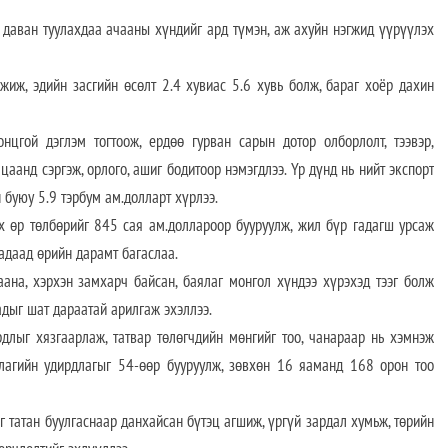
 даван туулахдаа ачааны хүндийг ард түмэн, аж ахуйн нэгжид үүрүүлэх
жиж, эдийн засгийн өсөлт 2.4 хувиас 5.6 хувь болж, бараг хоёр дахин
онцгой дэглэм тогтоож, ердөө гурван сарын дотор олборлолт, тээвэр,
цаанд сэргэж, орлого, ашиг бодитоор нэмэгдлээ. Үр дүнд нь нийт экспорт
 буюу 5.9 тэрбум ам.долларт хүрлээ.
 өр төлбөрийг 845 сая ам.доллароор бууруулж, жил бүр гадагш урсаж
гадаад өрийн дарамт багаслаа.
ана, хэрхэн замхарч байсан, баялаг монгол хүндээ хүрэхэд тээг болж
адыг шат дараатай арилгаж эхэллээ.
рдлыг хязгаарлаж, татвар төлөгчдийн мөнгийг тоо, чанараар нь хэмнэж
нтлагийн удирдлагыг 54-өөр бууруулж, зөвхөн 16 яаманд 168 орон тоо
г татан буулгаснаар данхайсан бүтэц агшиж, үргүй зардал хумьж, төрийн