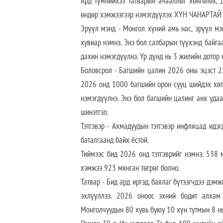
Ард түмнийхээ татварын ачааллыг хөнгөлөх, 
өндөр хэмжээгээр нэмэгдүүлэх ХҮН ЧАНАРТАЙ 
Эрүүл мэнд - Монгол хүний амь нас, эрүүл м
хувиар нэмнэ. Энэ бол салбарын түүхэнд байгаа
дахин нэмэгдүүлнэ. Үр дүнд нь 3 жилийн дотор
Боловсрол - Багшийн цалин 2026 оны эцэст 2.
2026 онд 1000 багшийн орон сууц шийдэх хөтө
нэмэгдүүлнэ. Энэ бол багшийн цалинг анх удаа
шинэтгэл.
Тэтгэвэр - Ахмадуудын тэтгэвэр инфляцад идэг
баталгаанд байх ёстой.
Тиймээс бид 2026 онд тэтгэврийг нэмнэ. 538 м
хэмжээ 923 мянган төгрөг болно.
Татвар - Бид ард иргэд, баялаг бүтээгчдээ дэм
эхлүүллээ. 2026 оноос эхний бодит алхам
Монголчуудын 80 хувь буюу 10 хүн тутмын 8 нь