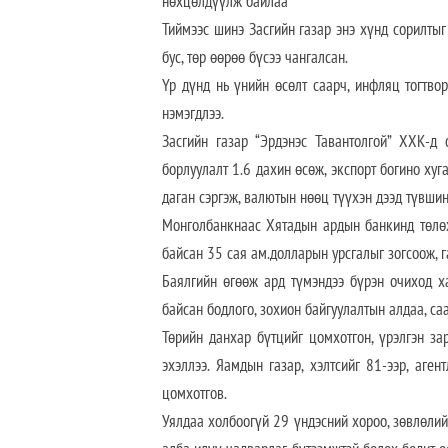
нөхцөлдүүлж байлаа
Тиймээс шинэ Засгийн газар энэ хүнд сорилтыг
бус, төр өөрөө бүсээ чангалсан.
Үр дүнд нь үнийн өсөлт саарч, инфляц тогтвор
нэмэгдлээ.
Засгийн газар “Эрдэнэс Тавантолгой” ХХК-д 
борлуулалт 1.6 дахин өсөж, экспорт богино хуга
даган сэргэж, валютын нөөц түүхэн дээд түвшин
Монголбанкнаас Хятадын ардын банкинд төлөх
байсан 35 сая ам.долларын урсгалыг зогсоож, 
Баялгийн өгөөж ард түмэндээ бүрэн очиход ха
байсан бодлого, зохион байгуулалтын алдаа, са
Төрийн данхар бүтцийг цомхотгон, үрэлгэн за
эхэллээ. Яамдын газар, хэлтсийг 81-ээр, аге
цомхотгов.
Уялдаа холбоогүй 29 үндэсний хороо, зөвлөлий