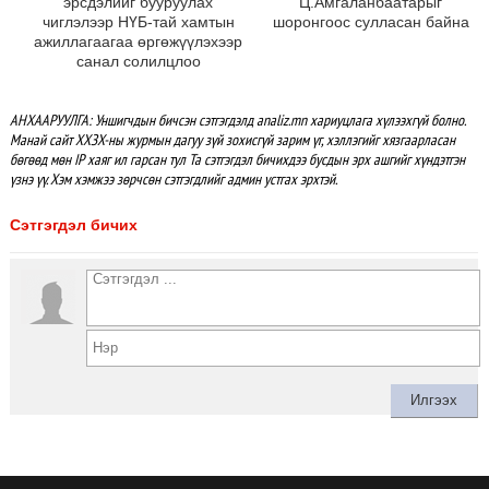
эрсдэлийг бууруулах
Ц.Амгаланбаатарыг
чиглэлээр НҮБ-тай хамтын
шоронгоос сулласан байна
ажиллагаагаа өргөжүүлэхээр
санал солилцлоо
АНХААРУУЛГА: Уншигчдын бичсэн сэтгэгдэлд analiz.mn хариуцлага хүлээхгүй болно.
Манай сайт ХХЗХ-ны журмын дагуу зүй зохисгүй зарим үг, хэллэгийг хязгаарласан
бөгөөд мөн IP хаяг ил гарсан тул Та сэтгэгдэл бичихдээ бусдын эрх ашгийг хүндэтгэн
үзнэ үү. Хэм хэмжээ зөрчсөн сэтгэгдлийг админ устгах эрхтэй.
Сэтгэгдэл бичих