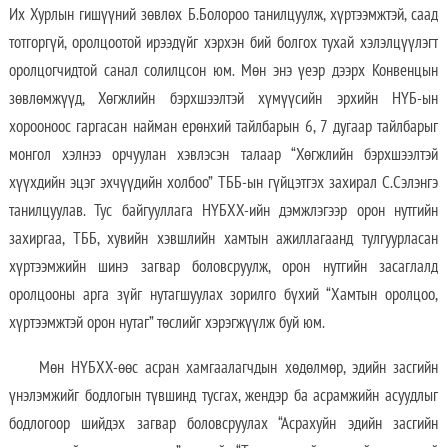
Их Хурлын гишүүний зөвлөх Б.Болороо танилцуулж, хүртээмжтэй, саад
тотгоргүй, оролцоотой ирээдүйг хэрхэн бий болгох тухай хэлэлцүүлэгт
оролцогчидтой санал солилцсон юм. Мөн энэ үеэр дээрх Конвенцын
зөвлөмжүүд, Хөгжлийн бэрхшээлтэй хүмүүсийн эрхийн НҮБ-ын
хорооноос гаргасан найман ерөнхий тайлбарын 6, 7 дугаар тайлбарыг
монгол хэлнээ орчуулан хэвлэсэн талаар “Хөгжлийн бэрхшээлтэй
хүүхдийн эцэг эхчүүдийн холбоо” ТББ-ын гүйцэтгэх захирал С.Сэлэнгэ
танилцуулав. Тус байгууллага НҮБХХ-ийн дэмжлэгээр орон нутгийн
захиргаа, ТББ, хувийн хэвшлийн хамтын ажиллагаанд тулгуурласан
хүртээмжийн шинэ загвар боловсруулж, орон нутгийн засаглалд
оролцооны арга зүйг нутагшуулах зорилго бүхий “Хамтын оролцоо,
хүртээмжтэй орон нутаг” төслийг хэрэгжүүлж буй юм.
Мөн НҮБХХ-өөс асран хамгаалагчдын хөдөлмөр, эдийн засгийн
үнэлэмжийг бодлогын түвшинд тусгах, жендэр ба асрамжийн асуудлыг
бодлогоор шийдэх загвар боловсруулах “Асрахуйн эдийн засгийн