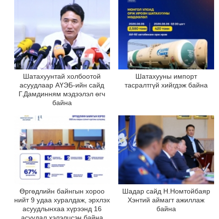
Шатахуунтай холбоотой
Шатахууны импорт
асуудлаар АҮЭБ-ийн сайд
тасралтгүй хийгдэж байна
Г.Дамдинням мэдээлэл өгч
байна
Өргөдлийн байнгын хороо
Шадар сайд Н.Номтойбаяр
нийт 9 удаа хуралдаж, эрхлэх
Хэнтий аймагт ажиллаж
асуудлынхаа хүрээнд 16
байна
асуудал хэлэлцсэн байна