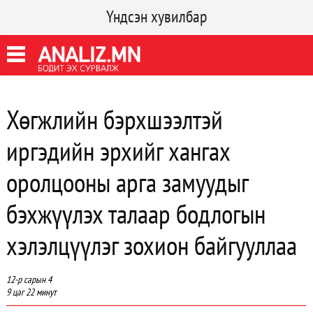
Үндсэн хувилбар
Хөгжлийн бэрхшээлтэй
иргэдийн эрхийг хангах
оролцооны арга замуудыг
бэхжүүлэх талаар бодлогын
хэлэлцүүлэг зохион байгууллаа
12-р сарын 4
9 цаг 22 минут