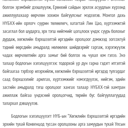
болгон эрэмбийг дээшлүүлж, Ерөнхий сайдын эрхлэх асуудлын хүрээнд
ажиллуулахаар өөрчлөн зохион байгуулсныг мэдээлэв. Монгол дахь
НҮБХХ-ийн орлогч суурин төлөөлөгч, хатагтай Лин Цао, хүртээмжтэй
засаглал бол шударга, эрх тэгш нийгмийг цогцлоох үндэс суурь болохыг
дурдаж, хөгжлийн бэрхшээлтэй иргэдийн оролцоог дэмжээд зогсохгүй
тэдний өөрсдийн амьдралд нөлөөлөх шийдвэрийг гаргаж, хэрэгжүүлж
чадах өөрчлөлтийн арга замыг бий болгох нь чухал юм гэлээ. Энэ
талаар бодлогын хэлэлцүүлгээс тодорхой үр дүн гарна гэдэгт итгэлтэй
байгаагаа тэрбээр илэрхийлж, хөгжлийн бэрхшээлтэй иргэдэд тулгардаг
саад бэрхшээлийг арилгах, хүртээмжийг нэмэгдүүлэх, нийгэм, эдийн
засгийн амьдралд тэгш оролцоог хангах талаар НҮБХХ-тэй хамтран
ажиллаж байгаа үндэсний оролцогчид, төрийн бус байгууллагуудад
талархал дэвшүүлэв.
Бодлогын хэлэлцүүлэгт НҮБ-ын “Хөгжлийн бэрхшээлтэй иргэдийн
эрхийн тухай Конвенцод туссан оролцооны арга замуудын тухай Улсын