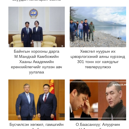
Байнгын хорооны дарга
Хөвсгөл нуурын их
М.Мандхай Камбожийн
цэвэрлэгээний аяны хүрээнд
Хааны Академийн
301 тонн хог хаягдлыг
ерөнхийлөгчийг хүлээн авч
төвлөрүүлжээ
уулзлаа
Бүсчилсэн хөгжил, гамшгийн
О.Баасанхүү: Алуурчин