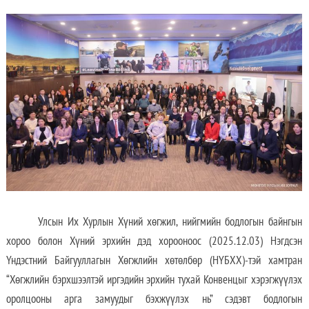
Улсын Их Хурлын Хүний хөгжил, нийгмийн бодлогын байнгын
хороо болон Хүний эрхийн дэд хорооноос (2025.12.03) Нэгдсэн
Үндэстний Байгууллагын Хөгжлийн хөтөлбөр (НҮБХХ)-тэй хамтран
“Хөгжлийн бэрхшээлтэй иргэдийн эрхийн тухай Конвенцыг хэрэгжүүлэх
оролцооны арга замуудыг бэхжүүлэх нь” сэдэвт бодлогын