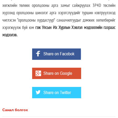
хөгжлийн төлөөх оролцооны арга замыг сайжруулах 3P4D төслийн
хүрээнд оролцооны шинэлэг арга хэрэгслүүдийг туршин нэвтрүүлэхэд
чиглэсэн “оролцооны хурдасгуур” санаачилгуудыг дэмжих хөтөлбөрийг
хэрэгжүүлж буй юм
гэж Улсын Их Хурлын Хэвлэл мэдээллийн газраас
мэдээлэв.
Санал болгох