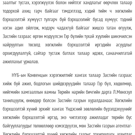
заалтыг тусгах, хэрэгжүүлэх болон нийтлэг хандлагыг өөрчлөх талаар
тодорхой ахиц гарч байгааг тэмдэглээд, хэдий тийм ч хөгжлийн
бэрхшээлтэй хүмүүст тулгарч буй бэрхшээлийг бусад хүмүүс тэдний
нэгэн адил ойлгож, мэдэрч чадахгүй байгааг жишээ татан өгүүлж,
Засгийн газраас өргөн мэдүүлсэн Гэр бүлийн тухай хуулийн шинэчилсэн
найруулгын төсөлд хөгжлийн бэрхшээлтэй иргэдийн асуудлыг
орхигдуулалгүй, сайтар тусгаж батлах талаар идэвх, санаачилгатай
ажиллахыг уриалав.
НҮБ-ын Конвенцын хэрэгжилтийг хангах талаар Засгийн газраас
хийж буй ажил, бодлогын шийдвэрүүдийн талаар Гэр бүл, хөдөлмөр,
нийгмийн хамгааллын яамны Төрийн нарийн бичгийн дарга Л.Мөнхзул
танилцуулж, өнөөдөр болсон Засгийн газрын хуралдаанаас Хөгжлийн
бэрхшээлтэй хүний эрхийг хангах Үндэсний зөвлөлийн бүрэлдэхүүнийг
хөгжлийн бэрхшээлтэй иргэд, энэ чиглэлээр ажилладаг төрийн бус
байгууллагуудыг төлөөллөөр нэмэгдүүлэх, мөн Засгийн газрын агентлаг-
Хөгжлийн бэрхшээлтэй хүний хөгжлийн газрыг тохируулагч агентлаг