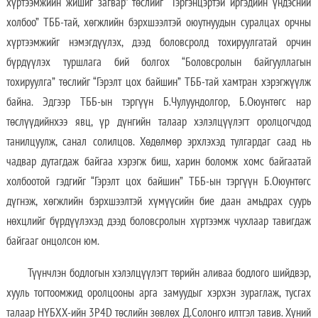
хүртээмжийн жишиг загвар” төслийг “Тэргэнцэртэй иргэдийн үндэсний
холбоо” ТББ-тай, хөгжлийн бэрхшээлтэй оюутнуудын суралцах орчны
хүртээмжийг нэмэгдүүлэх, дээд боловсролд тохируулгатай орчин
бүрдүүлэх туршлага бий болгох “Боловсролын байгууллагын
тохируулга” төслийг “Гэрэлт цох байшин” ТББ-тай хамтран хэрэгжүүлж
байна. Эдгээр ТББ-ын тэргүүн Б.Чулуундолгор, Б.Оюунтөгс нар
төслүүдийнхээ явц, үр дүнгийн талаар хэлэлцүүлэгт оролцогчдод
танилцуулж, санал солилцов. Хөдөлмөр эрхлэхэд тулгардаг саад нь
чадвар дутагдаж байгаа хэрэгж биш, харин боломж хомс байгаатай
холбоотой гэдгийг “Гэрэлт цох байшин” ТББ-ын тэргүүн Б.Оюунтөгс
дүгнэж, хөгжлийн бэрхшээлтэй хүмүүсийн бие даан амьдрах суурь
нөхцлийг бүрдүүлэхэд дээд боловсролын хүртээмж чухлаар тавигдаж
байгааг онцолсон юм.
Түүнчлэн бодлогын хэлэлцүүлэгт төрийн аливаа бодлого шийдвэр,
хууль тогтоомжид оролцооны арга замуудыг хэрхэн зураглаж, тусгах
талаар НҮБХХ-ийн 3P4D төслийн зөвлөх Д.Солонго илтгэл тавив. Хүний