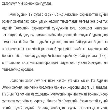
хэлэлцүүлгийг зохион байгууллаа.
Жил бүрийн 12 дугаар сарын 03-нд Хөгжлийн бэрхшээлтэй хүний
эрхийг хамгаалах олон улсын өдрийг тэмдэглэдэг бөгөөд энэ онд тус
өдрийг “Хөгжлийн бэрхшээлтэй хүмүүсийн тэгш оролцоог хангасан
тогтолцоог бүрдүүлэх замаар нийгмийн дэвшлийг ахиулья” уриан дор
тэмдэглэж байна. Энэ өдрийн хүрээнд зохион байгуулсан бодлогын
хэлэлцүүлэгт хөгжлийн бэрхшээлтэй иргэдийн эрхийг хангах үндэсний
болон салбар зөвлөлүүд, төрийн болон төрийн бус байгууллага (ТББ)-
ын төлөөлөл зэрэг үндэсний оролцогч талууд, олон улсын байгууллагын
төлөөлөгчид оролцов.
Бодлогын хэлэлцүүлгийг нээж хэлсэн үгэндээ Улсын Их Хурлын
Хүний хөгжил, нийгмийн бодлогын байнгын хорооны дарга Б.Найдалаа
НҮБ-ын “Хөгжлийн бэрхшээлтэй хүмүүсийн эрхийн тухай Конвенц”-оор
хүлээсэн үүргийнхээ хүрээнд Монгол Улс Хөгжлийн бэрхшээлтэй хүний
эрхийн тухай хуулийг баталж, холбогдох хууль, тогтоомжид нэмэлт,