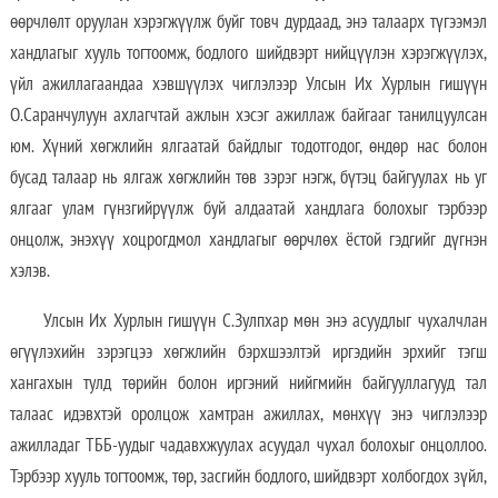
өөрчлөлт оруулан хэрэгжүүлж буйг товч дурдаад, энэ талаарх түгээмэл
хандлагыг хууль тогтоомж, бодлого шийдвэрт нийцүүлэн хэрэгжүүлэх,
үйл ажиллагаандаа хэвшүүлэх чиглэлээр Улсын Их Хурлын гишүүн
О.Саранчулуун ахлагчтай ажлын хэсэг ажиллаж байгааг танилцуулсан
юм. Хүний хөгжлийн ялгаатай байдлыг тодотгодог, өндөр нас болон
бусад талаар нь ялгаж хөгжлийн төв зэрэг нэгж, бүтэц байгуулах нь уг
ялгааг улам гүнзгийрүүлж буй алдаатай хандлага болохыг тэрбээр
онцолж, энэхүү хоцрогдмол хандлагыг өөрчлөх ёстой гэдгийг дүгнэн
хэлэв.
Улсын Их Хурлын гишүүн С.Зулпхар мөн энэ асуудлыг чухалчлан
өгүүлэхийн зэрэгцээ хөгжлийн бэрхшээлтэй иргэдийн эрхийг тэгш
хангахын тулд төрийн болон иргэний нийгмийн байгууллагууд тал
талаас идэвхтэй оролцож хамтран ажиллах, мөнхүү энэ чиглэлээр
ажилладаг ТББ-уудыг чадавхжуулах асуудал чухал болохыг онцоллоо.
Тэрбээр хууль тогтоомж, төр, засгийн бодлого, шийдвэрт холбогдох зүйл,