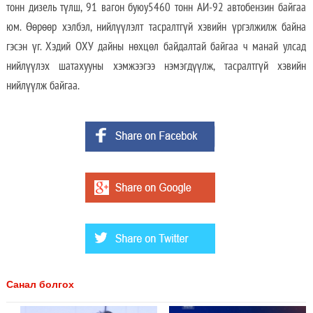
тонн дизель түлш, 91 вагон буюу5460 тонн АИ-92 автобензин байгаа
юм. Өөрөөр хэлбэл, нийлүүлэлт тасралтгүй хэвийн үргэлжилж байна
гэсэн үг. Хэдий ОХУ дайны нөхцөл байдалтай байгаа ч манай улсад
нийлүүлэх шатахууны хэмжээгээ нэмэгдүүлж, тасралтгүй хэвийн
нийлүүлж байгаа.
Санал болгох