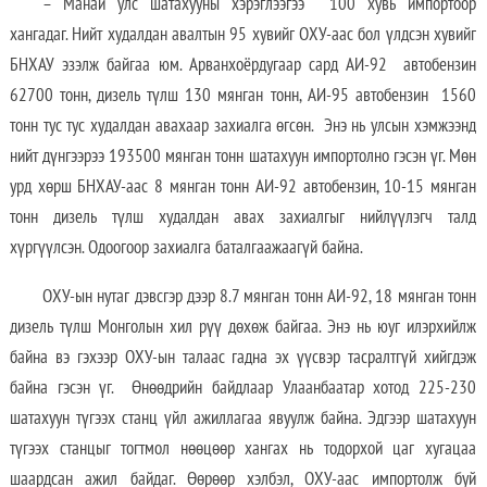
– Манай улс шатахууны хэрэглээгээ 100 хувь импортоор
хангадаг. Нийт худалдан авалтын 95 хувийг ОХУ-аас бол үлдсэн хувийг
БНХАУ эзэлж байгаа юм. Арванхоёрдугаар сард АИ-92 автобензин
62700 тонн, дизель түлш 130 мянган тонн, АИ-95 автобензин 1560
тонн тус тус худалдан авахаар захиалга өгсөн. Энэ нь улсын хэмжээнд
нийт дүнгээрээ 193500 мянган тонн шатахуун импортолно гэсэн үг. Мөн
урд хөрш БНХАУ-аас 8 мянган тонн АИ-92 автобензин, 10-15 мянган
тонн дизель түлш худалдан авах захиалгыг нийлүүлэгч талд
хүргүүлсэн. Одоогоор захиалга баталгаажаагүй байна.
ОХУ-ын нутаг дэвсгэр дээр 8.7 мянган тонн АИ-92, 18 мянган тонн
дизель түлш Монголын хил рүү дөхөж байгаа. Энэ нь юуг илэрхийлж
байна вэ гэхээр ОХУ-ын талаас гадна эх үүсвэр тасралтгүй хийгдэж
байна гэсэн үг. Өнөөдрийн байдлаар Улаанбаатар хотод 225-230
шатахуун түгээх станц үйл ажиллагаа явуулж байна. Эдгээр шатахуун
түгээх станцыг тогтмол нөөцөөр хангах нь тодорхой цаг хугацаа
шаардсан ажил байдаг. Өөрөөр хэлбэл, ОХУ-аас импортолж буй