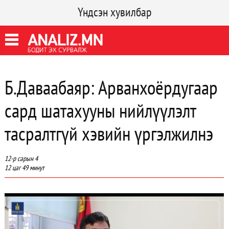
Үндсэн хувилбар
Б.Даваабаяр: Арванхоёрдугаар
сард шатахууны нийлүүлэлт
тасралтгүй хэвийн үргэлжилнэ
12-р сарын 4
12 цаг 49 минут