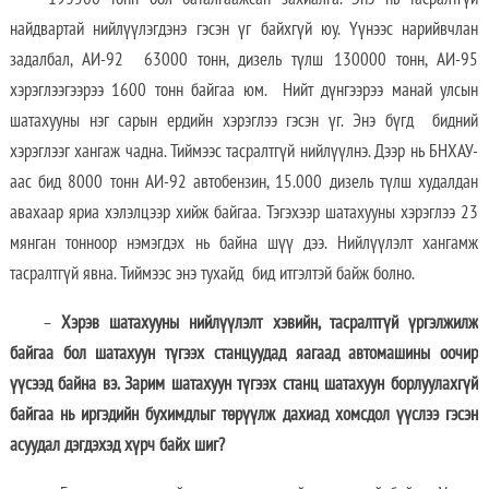
найдвартай нийлүүлэгдэнэ гэсэн үг байхгүй юу. Үүнээс нарийвчлан
задалбал, АИ-92 63000 тонн, дизель түлш 130000 тонн, АИ-95
хэрэглээгээрээ 1600 тонн байгаа юм. Нийт дүнгээрээ манай улсын
шатахууны нэг сарын ердийн хэрэглээ гэсэн үг. Энэ бүгд бидний
хэрэглээг хангаж чадна. Тиймээс тасралтгүй нийлүүлнэ. Дээр нь БНХАУ-
аас бид 8000 тонн АИ-92 автобензин, 15.000 дизель түлш худалдан
авахаар яриа хэлэлцээр хийж байгаа. Тэгэхээр шатахууны хэрэглээ 23
мянган тонноор нэмэгдэх нь байна шүү дээ. Нийлүүлэлт хангамж
тасралтгүй явна. Тиймээс энэ тухайд бид итгэлтэй байж болно.
–
Хэрэв шатахууны нийлүүлэлт хэвийн, тасралтгүй үргэлжилж
байгаа бол шатахуун түгээх станцуудад яагаад автомашины оочир
үүсээд байна вэ. Зарим шатахуун түгээх станц шатахуун борлуулахгүй
байгаа нь иргэдийн бухимдлыг төрүүлж дахиад хомсдол үүслээ гэсэн
асуудал дэгдэхэд хүрч байх шиг?