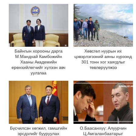
Байнгын хорооны дарга
Хөвсгөл нуурын их
М.Мандхай Камбожийн
цэвэрлэгээний аяны хүрээнд
Хааны Академийн
301 тонн хог хаягдлыг
ерөнхийлөгчийг хүлээн авч
төвлөрүүлжээ
уулзлаа
Бүсчилсэн хөгжил, гамшгийн
О.Баасанхүү: Алуурчин
эрсдэлийг бууруулах
Ц.Амгаланбаатарыг