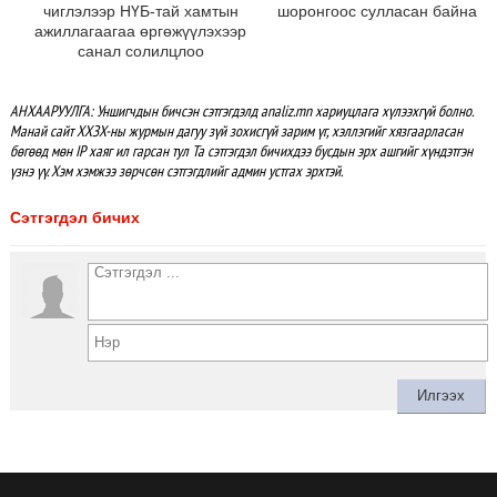
чиглэлээр НҮБ-тай хамтын
шоронгоос сулласан байна
ажиллагаагаа өргөжүүлэхээр
санал солилцлоо
АНХААРУУЛГА: Уншигчдын бичсэн сэтгэгдэлд analiz.mn хариуцлага хүлээхгүй болно.
Манай сайт ХХЗХ-ны журмын дагуу зүй зохисгүй зарим үг, хэллэгийг хязгаарласан
бөгөөд мөн IP хаяг ил гарсан тул Та сэтгэгдэл бичихдээ бусдын эрх ашгийг хүндэтгэн
үзнэ үү. Хэм хэмжээ зөрчсөн сэтгэгдлийг админ устгах эрхтэй.
Сэтгэгдэл бичих