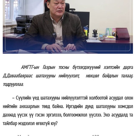
АМГТГ-ын Газрын тосны бүтээгдэхүүний хэлтсийн дарга
Д.Даваабаяраас шатахууны нийлүүлэлт, нөхцөл байдлын талаар
тодрууллаа
.
–
Сүүлийн үед шатахууны нийлүүлэлттэй холбоотой асуудал олон
нийтийн анхаарлын төвд байна. Иргэдийн дунд шатахууны хомсдол
дахиад үүсэх үү гэсэн эргэлзээ, болгоомжлол үүслээ. Энэ асуудалд та
тайлбар мэдээлэл өгөхгүй юу?