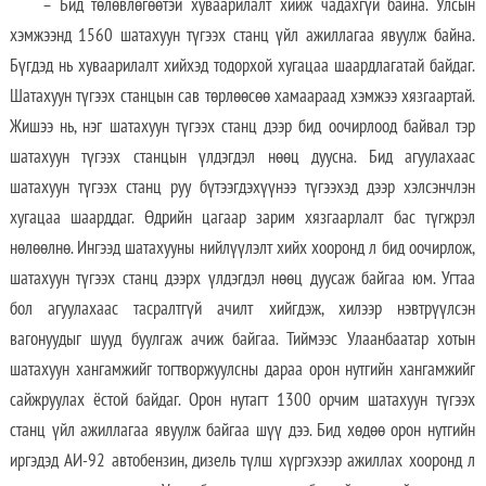
– Бид төлөвлөгөөтэй хуваарилалт хийж чадахгүй байна. Улсын
хэмжээнд 1560 шатахуун түгээх станц үйл ажиллагаа явуулж байна.
Бүгдэд нь хуваарилалт хийхэд тодорхой хугацаа шаардлагатай байдаг.
Шатахуун түгээх станцын сав төрлөөсөө хамаараад хэмжээ хязгаартай.
Жишээ нь, нэг шатахуун түгээх станц дээр бид оочирлоод байвал тэр
шатахуун түгээх станцын үлдэгдэл нөөц дуусна. Бид агуулахаас
шатахуун түгээх станц руу бүтээгдэхүүнээ түгээхэд дээр хэлсэнчлэн
хугацаа шаарддаг. Өдрийн цагаар зарим хязгаарлалт бас түгжрэл
нөлөөлнө. Ингээд шатахууны нийлүүлэлт хийх хооронд л бид оочирлож,
шатахуун түгээх станц дээрх үлдэгдэл нөөц дуусаж байгаа юм. Угтаа
бол агуулахаас тасралтгүй ачилт хийгдэж, хилээр нэвтрүүлсэн
вагонуудыг шууд буулгаж ачиж байгаа. Тиймээс Улаанбаатар хотын
шатахуун хангамжийг тогтворжуулсны дараа орон нутгийн хангамжийг
сайжруулах ёстой байдаг. Орон нутагт 1300 орчим шатахуун түгээх
станц үйл ажиллагаа явуулж байгаа шүү дээ. Бид хөдөө орон нутгийн
иргэдэд АИ-92 автобензин, дизель түлш хүргэхээр ажиллах хооронд л