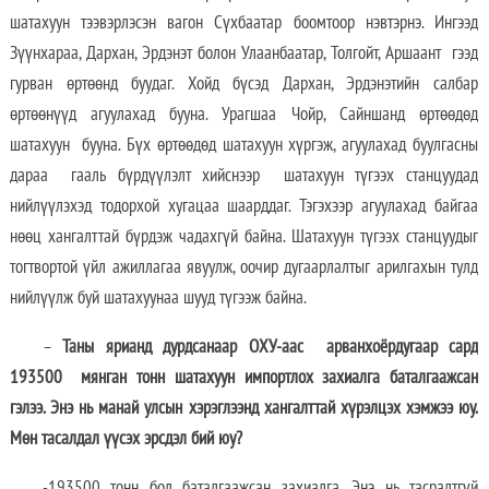
шатахуун тээвэрлэсэн вагон Сүхбаатар боомтоор нэвтэрнэ. Ингээд
Зүүнхараа, Дархан, Эрдэнэт болон Улаанбаатар, Толгойт, Аршаант гээд
гурван өртөөнд буудаг. Хойд бүсэд Дархан, Эрдэнэтийн салбар
өртөөнүүд агуулахад бууна. Урагшаа Чойр, Сайншанд өртөөдөд
шатахуун бууна. Бүх өртөөдөд шатахуун хүргэж, агуулахад буулгасны
дараа гааль бүрдүүлэлт хийснээр шатахуун түгээх станцуудад
нийлүүлэхэд тодорхой хугацаа шаарддаг. Тэгэхээр агуулахад байгаа
нөөц хангалттай бүрдэж чадахгүй байна. Шатахуун түгээх станцуудыг
тогтвортой үйл ажиллагаа явуулж, оочир дугаарлалтыг арилгахын тулд
нийлүүлж буй шатахуунаа шууд түгээж байна.
–
Таны ярианд дурдсанаар ОХУ-
аас арванхоёрдугаар сард
193500
мянган тонн шатахуун импортлох захиалга баталгаажсан
гэлээ. Энэ нь манай улсын хэрэглээнд хангалттай хүрэлцэх хэмжээ юу.
Мөн тасалдал үүсэх эрсдэл бий юу?
-193500 тонн бол баталгаажсан захиалга. Энэ нь тасралтгүй