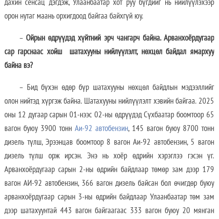
дахин сенсац дэгдэж, Улаанбаатар хот руу бүгдийг нь нийлүүлэхээр
орон нутаг маань орхигдоод байгаа байхгүй юу.
–
Ойрын өдрүүдэд хүйтний эрч чангарч байна. Арванхоёрдугаар
сар гарснаас хойш шатахууны нийлүүлэлт, нөхцөл байдал ямархуу
байна вэ?
– Бид бүхэн өдөр бүр шатахууны нөхцөл байдлын мэдээллийг
олон нийтэд хүргэж байна. Шатахууны нийлүүлэлт хэвийн байгаа. 2025
оны 12 дугаар сарын 01-нээс 02-ны өдрүүдэд Сүхбаатар боомтоор 65
вагон буюу 3900 тонн
Аи-92 автобензин
, 145 вагон буюу 8700 тонн
дизель түлш, Эрээнцав боомтоор 8 вагон Аи-92 автобензин, 5 вагон
дизель түлш орж ирсэн. Энэ нь хоёр өдрийн хэрэглээ гэсэн үг.
Арванхоёрдугаар сарын 2-ны өдрийн байдлаар төмөр зам дээр 179
вагон АИ-92 автобензин, 366 вагон дизель байсан бол өчигдөр буюу
арванхоёрдугаар сарын 3-ны өдрийн байдлаар Улаанбаатар төм зам
дээр шатахуунтай 443 вагон байгаагаас 333 вагон буюу 20 мянган