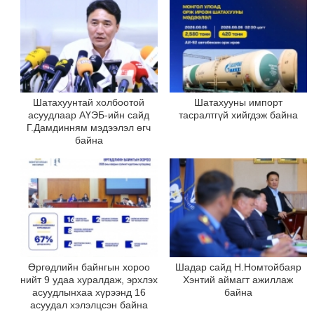
Шатахуунтай холбоотой
Шатахууны импорт
асуудлаар АҮЭБ-ийн сайд
тасралтгүй хийгдэж байна
Г.Дамдинням мэдээлэл өгч
байна
Өргөдлийн байнгын хороо
Шадар сайд Н.Номтойбаяр
нийт 9 удаа хуралдаж, эрхлэх
Хэнтий аймагт ажиллаж
асуудлынхаа хүрээнд 16
байна
асуудал хэлэлцсэн байна