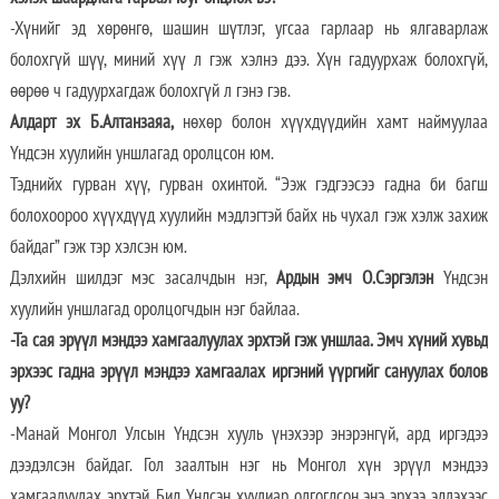
-Хүнийг эд хөрөнгө, шашин шүтлэг, угсаа гарлаар нь ялгаварлаж
болохгүй шүү, миний хүү л гэж хэлнэ дээ. Хүн гадуурхаж болохгүй,
өөрөө ч гадуурхагдаж болохгүй л гэнэ гэв.
Алдарт эх Б.Алтанзаяа,
нөхөр болон хүүхдүүдийн хамт наймуулаа
Үндсэн хуулийн уншлагад оролцсон юм.
Тэднийх гурван хүү, гурван охинтой. “Ээж гэдгээсээ гадна би багш
болохоороо хүүхдүүд хуулийн мэдлэгтэй байх нь чухал гэж хэлж захиж
байдаг” гэж тэр хэлсэн юм.
Дэлхийн шилдэг мэс засалчдын нэг,
Ардын эмч О.Сэргэлэн
Үндсэн
хуулийн уншлагад оролцогчдын нэг байлаа.
-Та сая эрүүл мэндээ хамгаалуулах эрхтэй гэж уншлаа. Эмч хүний хувьд
эрхээс гадна эрүүл мэндээ хамгаалах иргэний үүргийг сануулах болов
уу?
-Манай Монгол Улсын Үндсэн хууль үнэхээр энэрэнгүй, ард иргэдээ
дээдэлсэн байдаг. Гол заалтын нэг нь Монгол хүн эрүүл мэндээ
хамгаалуулах эрхтэй. Бид Үндсэн хуулиар олгогдсон энэ эрхээ эдлэхээс