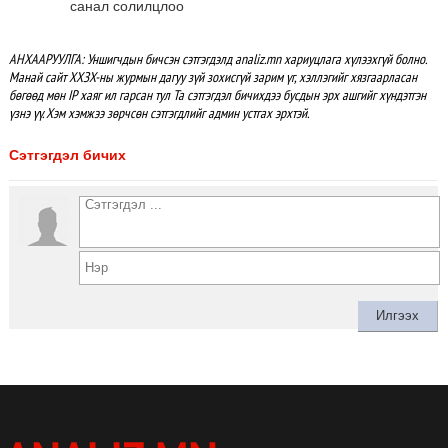
санал солилцлоо
АНХААРУУЛГА: Уншигчдын бичсэн сэтгэгдэлд analiz.mn хариуцлага хүлээхгүй болно.
Манай сайт ХХЗХ-ны журмын дагуу зүй зохисгүй зарим үг, хэллэгийг хязгаарласан
бөгөөд мөн IP хаяг ил гарсан тул Та сэтгэгдэл бичихдээ бусдын эрх ашгийг хүндэтгэн
үзнэ үү. Хэм хэмжээ зөрчсөн сэтгэгдлийг админ устгах эрхтэй.
Сэтгэгдэл бичих