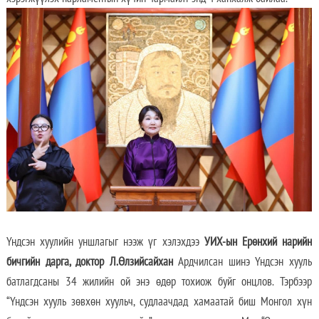
Үндсэн хуулийн уншлагыг нээж үг хэлэхдээ
УИХ-ын Ерөнхий нарийн
бичгийн дарга, доктор Л.Өлзийсайхан
Ардчилсан шинэ Үндсэн хууль
батлагдсаны 34 жилийн ой энэ өдөр тохиож буйг онцлов. Тэрбээр
“Үндсэн хууль зөвхөн хуульч, судлаачдад хамаатай биш Монгол хүн