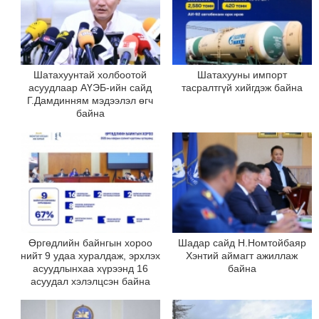
Шатахуунтай холбоотой
Шатахууны импорт
асуудлаар АҮЭБ-ийн сайд
тасралтгүй хийгдэж байна
Г.Дамдинням мэдээлэл өгч
байна
Өргөдлийн байнгын хороо
Шадар сайд Н.Номтойбаяр
нийт 9 удаа хуралдаж, эрхлэх
Хэнтий аймагт ажиллаж
асуудлынхаа хүрээнд 16
байна
асуудал хэлэлцсэн байна