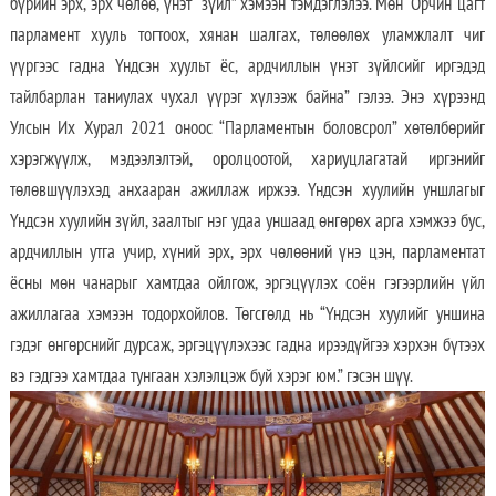
бүрийн эрх, эрх чөлөө, үнэт зүйл” хэмээн тэмдэглэлээ. Мөн “Орчин цагт
парламент хууль тогтоох, хянан шалгах, төлөөлөх уламжлалт чиг
үүргээс гадна Үндсэн хуульт ёс, ардчиллын үнэт зүйлсийг иргэдэд
тайлбарлан таниулах чухал үүрэг хүлээж байна” гэлээ. Энэ хүрээнд
Улсын Их Хурал 2021 оноос “Парламентын боловсрол” хөтөлбөрийг
хэрэгжүүлж, мэдээлэлтэй, оролцоотой, хариуцлагатай иргэнийг
төлөвшүүлэхэд анхааран ажиллаж иржээ. Үндсэн хуулийн уншлагыг
Үндсэн хуулийн зүйл, заалтыг нэг удаа уншаад өнгөрөх арга хэмжээ бус,
ардчиллын утга учир, хүний эрх, эрх чөлөөний үнэ цэн, парламентат
ёсны мөн чанарыг хамтдаа ойлгож, эргэцүүлэх соён гэгээрлийн үйл
ажиллагаа хэмээн тодорхойлов. Төгсгөлд нь “Үндсэн хуулийг уншина
гэдэг өнгөрснийг дурсаж, эргэцүүлэхээс гадна ирээдүйгээ хэрхэн бүтээх
вэ гэдгээ хамтдаа тунгаан хэлэлцэж буй хэрэг юм.” гэсэн шүү.