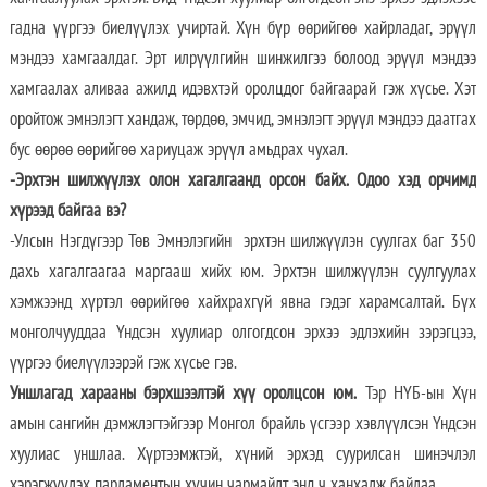
гадна үүргээ биелүүлэх учиртай. Хүн бүр өөрийгөө хайрладаг, эрүүл
мэндээ хамгаалдаг. Эрт илрүүлгийн шинжилгээ болоод эрүүл мэндээ
хамгаалах аливаа ажилд идэвхтэй оролцдог байгаарай гэж хүсье. Хэт
оройтож эмнэлэгт хандаж, төрдөө, эмчид, эмнэлэгт эрүүл мэндээ даатгах
бус өөрөө өөрийгөө хариуцаж эрүүл амьдрах чухал.
-Эрхтэн шилжүүлэх олон хагалгаанд орсон байх. Одоо хэд орчимд
хүрээд байгаа вэ?
-Улсын Нэгдүгээр Төв Эмнэлэгийн эрхтэн шилжүүлэн суулгах баг 350
дахь хагалгаагаа маргааш хийх юм. Эрхтэн шилжүүлэн суулгуулах
хэмжээнд хүртэл өөрийгөө хайхрахгүй явна гэдэг харамсалтай. Бүх
монголчууддаа Үндсэн хуулиар олгогдсон эрхээ эдлэхийн зэрэгцээ,
үүргээ биелүүлээрэй гэж хүсье гэв.
Уншлагад харааны бэрхшээлтэй хүү оролцсон юм.
Тэр НҮБ-ын Хүн
амын сангийн дэмжлэгтэйгээр Монгол брайль үсгээр хэвлүүлсэн Үндсэн
хуулиас уншлаа. Хүртээмжтэй, хүний эрхэд суурилсан шинэчлэл
хэрэгжүүлэх парламентын хүчин чармайлт энд ч ханхалж байлаа.