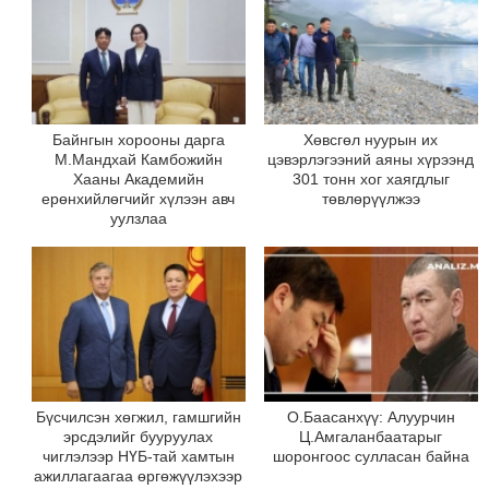
Байнгын хорооны дарга
Хөвсгөл нуурын их
М.Мандхай Камбожийн
цэвэрлэгээний аяны хүрээнд
Хааны Академийн
301 тонн хог хаягдлыг
ерөнхийлөгчийг хүлээн авч
төвлөрүүлжээ
уулзлаа
Бүсчилсэн хөгжил, гамшгийн
О.Баасанхүү: Алуурчин
эрсдэлийг бууруулах
Ц.Амгаланбаатарыг
чиглэлээр НҮБ-тай хамтын
шоронгоос сулласан байна
ажиллагаагаа өргөжүүлэхээр