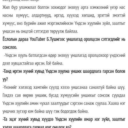
Жил бүр уламжлал болгон зохиодог энэхүү арга хэмжээний үеэр нас
насны хүмүүс, алдартнууд, иргэд, хүүхэд хөгшид, эрэгтэй эмэгтэй
хүмүүс, янз бүрийн ажил мэргэжлийнхэн Үндсэн хуулийн зүйл, заалтыг
уншсан нь онцгой сэтгэгдэл төрүүлж байлаа.
Ёслолын дараа YouTuber Б.Түшигээс уншлагад оролцсон сэтгэгдлийг нь
сонслоо.
-Үндсэн хууль батлагдсан өдөр энэхүү уншлагад оролцохоор үндэсний
дээл хувцастайгаа ирсэн. Гоё байна.
-Танд иргэн хүний хувьд Үндсэн хуулиа унших шаардлага гарсан болов
уу?
-Үнэнийг хэлэхэд хамгийн сүүлд хэзээ уншсанаа санахгүй байна шүү.
Гэхдээ сая өөрөө уншиж, бусад хүмүүсийн уншихыг сонсож суухдаа
Үндсэн хуулийн амин чухал заалтуудыг сэргээн санаж суулаа. Хааяа нэг
уншчих зүгээр юм байна шүү гэж бодогдож байна.
-Та эцэг хүний хувьд хүүдээ Үндсэн хуулийн ямар нэг зүйл, заалтыг
хэлэх шаардлага гарвал юуг онцлох вэ?