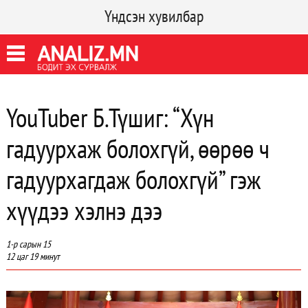
Үндсэн хувилбар
YouTuber Б.Түшиг: “Хүн
гадуурхаж болохгүй, өөрөө ч
гадуурхагдаж болохгүй” гэж
хүүдээ хэлнэ дээ
1-р сарын 15
12 цаг 19 минут