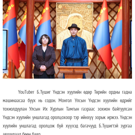
YouTuber Б.Түшиг Үндсэн хуулийн өдөр Төрийн ордны гадна
машинаасаа буух нь содон. Монгол Улсын Үндсэн хуулийн өдрийг
тохиолдуулан Улсын Их Хурлын Тамгын газраас зохион байгуулсан
Үндсэн хуулийн уншлагад оролцохоор тэр ийнхүү зорьж иржээ. Үндсэн
хуулийн уншлагад оролцож буй хүүхэд багачууд Б.Түшигтэй зургаа
авхуулаад бөөн баяр.