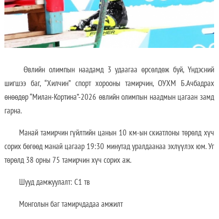
Өвлийн олимпын наадамд 3 удаагаа өрсөлдөж буй, Үндэсний
шигшээ баг, “Хилчин” спорт хорооны тамирчин, ОУХМ Б.Ачбадрах
өнөөдөр “Милан-Кортина”-2026 өвлийн олимпын наадмын цагаан замд
гарна.
Манай тамирчин гүйлтийн цанын 10 км-ын скиатлоны төрөлд хүч
сорих бөгөөд манай цагаар 19:30 минутад уралдаанаа эхлүүлэх юм. Уг
төрөлд 38 орны 75 тамирчин хүч сорих аж.
Шууд дамжуулалт: C1 тв
Монголын баг тамирчдадаа амжилт