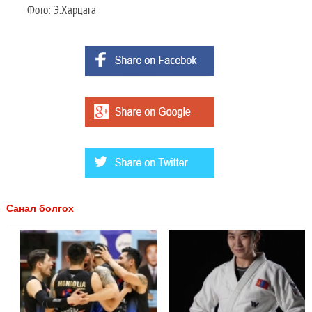
Фото: Э.Харцага
Санал болгох