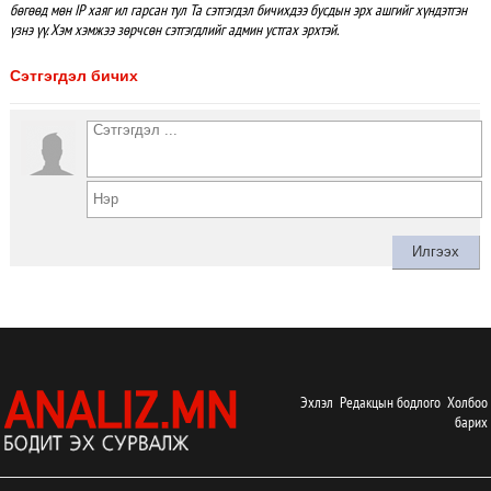
бөгөөд мөн IP хаяг ил гарсан тул Та сэтгэгдэл бичихдээ бусдын эрх ашгийг хүндэтгэн
үзнэ үү. Хэм хэмжээ зөрчсөн сэтгэгдлийг админ устгах эрхтэй.
Сэтгэгдэл бичих
Эхлэл
Редакцын бодлого
Холбоо
барих