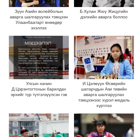
Зүүн Азийн волейболын
Б.Хулан Жюү Жицүгийн
аварга шалгаруулах тэмцээн
дэлхийн аварга боллоо
Улаанбаатарт өнөөдөр
эхэллээ
Улсын начин
И.Цэлмүүн Өсвөрийн
Д.Цэрэнтогтохын барилдах
шатарчдын Ази тивийн
эрхийг түр түтгэлзүүлсэн гэв
аварга шалгаруулах
тэмцээнээс хүрэл медаль
хүртлээ