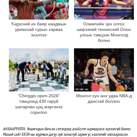
Үндэсний их баяр наадмын
Олимпийн эрх олгох
урианхай сурын харваа
ширээний теннисний Олон
эхэллээ
улсын тэмцээн Монголд
болно
"Chinggis open-2026"
Монгол хүн анх удаа NBA-д
тэмцээнд 430 гаруй
данстай боллоо
шатарчин цэц мэргэнээ
сорилоо
АНХААРУУЛГА: Уншигчдын бичсэн сэтгэгдэлд analiz.mn хариуцлага хүлээхгүй болно.
Манай сайт ХХЗХ-ны журмын дагуу зүй зохисгүй зарим үг, хэллэгийг хязгаарласан