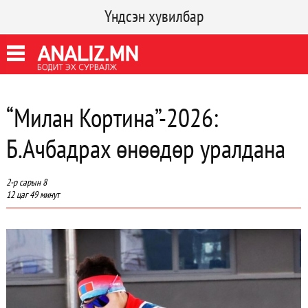
Үндсэн хувилбар
“Милан Кортина”-2026:
Б.Ачбадрах өнөөдөр уралдана
2-р сарын 8
12 цаг 49 минут