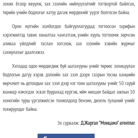
зохих ёсоор явуулж, зах зээлийн нийлүүлэлтийг тогтвортой байлгах,
төрийн үнийн бодлогыг хатуу дагаж мөрдөхийг үүрэг болгосон байна.
Орон нутгийн холбогдох байгууллагуудад тогтоосон тарифын
хэрэгжилтэд тавих хяналтаа чангатгаж, үнийн хууль тогтоомж зөрчсөн
аливаа үйлдлийг таслан зогсоож, зах зээлийн хэвийн журмыг
сахиулахыг даалгажээ.
Хятадад одоо мөрдөгдөж буй шатахууны үнийг төрөөс зохицуулах
бодлогын дагуу хэрэв дэлхийн зах зээл дээрх газрын тосны ханшийн
өөрчлөлт нь дотоодын зах зээл дээр нэг тонн шатахууны үнийг 50 гаруй
юаниар нэмэгдэх эсвэл буурахад хүргэж, ийм нөхцөл байдал ажлын 10
хоногийн турш үргэлжилсэн тохиолдолд бензин, дизель түлшний үнийг
тохируулдаг байна.
Эх сурвалж:
Д.Жаргал "Монцамэ" агентлаг