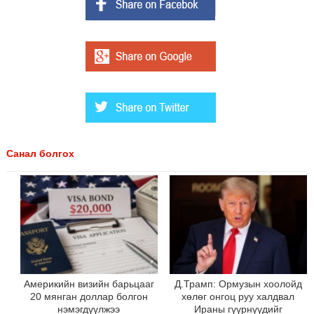
Санал болгох
Америкийн визийн барьцааг
Д.Трамп: Ормузын хоолойд
20 мянган доллар болгон
хөлөг онгоц руу халдвал
нэмэгдүүлжээ
Ираны гүүрнүүдийг