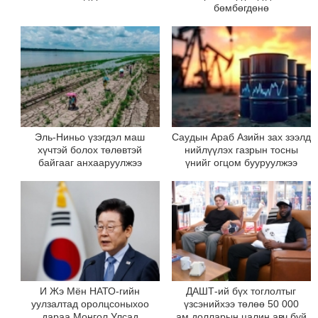
бөмбөгдөнө
Эль-Ниньо үзэгдэл маш
Саудын Араб Азийн зах зээлд
хүчтэй болох төлөвтэй
нийлүүлэх газрын тосны
байгааг анхааруулжээ
үнийг огцом бууруулжээ
И Жэ Мён НАТО-гийн
ДАШТ-ий бүх тоглолтыг
уулзалтад оролцсоныхоо
үзсэнийхээ төлөө 50 000
дараа Монгол Улсад
ам.долларын цалин авч буй