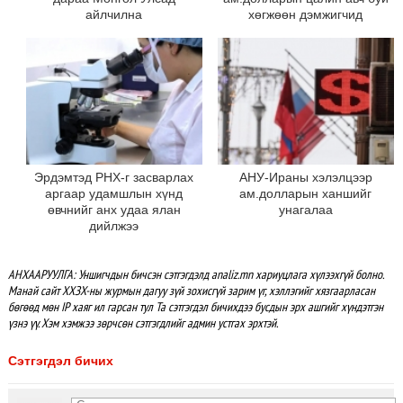
айлчилна
хөгжөөн дэмжигчид
Эрдэмтэд РНХ-г засварлах
АНУ-Ираны хэлэлцээр
аргаар удамшлын хүнд
ам.долларын ханшийг
өвчнийг анх удаа ялан
унагалаа
дийлжээ
АНХААРУУЛГА: Уншигчдын бичсэн сэтгэгдэлд analiz.mn хариуцлага хүлээхгүй болно.
Манай сайт ХХЗХ-ны журмын дагуу зүй зохисгүй зарим үг, хэллэгийг хязгаарласан
бөгөөд мөн IP хаяг ил гарсан тул Та сэтгэгдэл бичихдээ бусдын эрх ашгийг хүндэтгэн
үзнэ үү. Хэм хэмжээ зөрчсөн сэтгэгдлийг админ устгах эрхтэй.
Сэтгэгдэл бичих