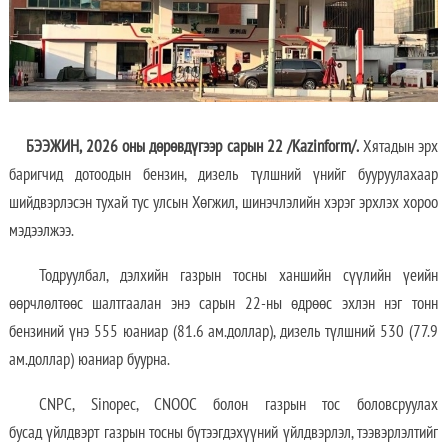
БЭЭЖИН, 2026 оны дөрөвдүгээр сарын 22 /Kazinform/.
Хятадын эрх
баригчид дотоодын бензин, дизель түлшний үнийг бууруулахаар
шийдвэрлэсэн тухай тус улсын Хөгжил, шинэчлэлийн хэрэг эрхлэх хороо
мэдээлжээ.
Тодруулбал, дэлхийн газрын тосны ханшийн сүүлийн үеийн
өөрчлөлтөөс шалтгаалан энэ сарын 22-ны өдрөөс эхлэн нэг тонн
бензиний үнэ 555 юаниар (81.6 ам.доллар), дизель түлшний 530 (77.9
ам.доллар) юаниар буурна.
CNPC, Sinopec, CNOOC болон газрын тос боловсруулах
бусад үйлдвэрт газрын тосны бүтээгдэхүүний үйлдвэрлэл, тээвэрлэлтийг