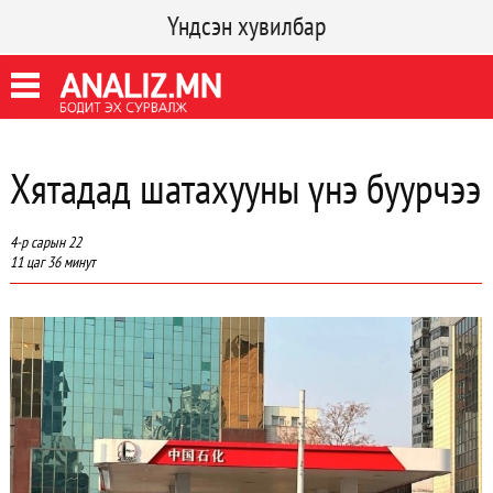
Үндсэн хувилбар
Хятадад шатахууны үнэ буурчээ
4-р сарын 22
11 цаг 36 минут