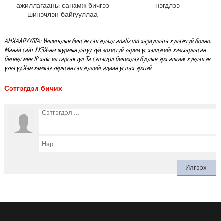
ажиллагааны санамж бичгээ
нэгдлээ
шинэчлэн байгууллаа
АНХААРУУЛГА: Уншигчдын бичсэн сэтгэгдэлд analiz.mn хариуцлага хүлээхгүй болно.
Манай сайт ХХЗХ-ны журмын дагуу зүй зохисгүй зарим үг, хэллэгийг хязгаарласан
бөгөөд мөн IP хаяг ил гарсан тул Та сэтгэгдэл бичихдээ бусдын эрх ашгийг хүндэтгэн
үзнэ үү. Хэм хэмжээ зөрчсөн сэтгэгдлийг админ устгах эрхтэй.
Сэтгэгдэл бичих