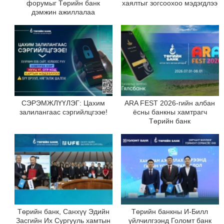
форумыг Төрийн банк
хаялтыг зогсоохоо мэдэгдлээ
дэмжин ажиллалаа
СЭРЭМЖЛҮҮЛЭГ: Цахим
ARA FEST 2026-гийн албан
залилангаас сэргийлцгээе!
ёсны банкны хамтрагч
Төрийн банк
Төрийн банк, Санхүү Эдийн
Төрийн банкны И-Билл
Засгийн Их Сургууль хамтын
үйлчилгээнд Голомт банк