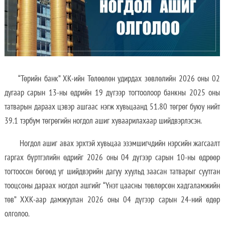
“Төрийн банк” ХК-ийн Төлөөлөн удирдах зөвлөлийн 2026 оны 02
дугаар сарын 13-ны өдрийн 19 дүгээр тогтоолоор банкны 2025 оны
татварын дараах цэвэр ашгаас нэгж хувьцаанд 51.80 төгрөг буюу нийт
39.1 тэрбум төгрөгийн ногдол ашиг хуваарилахаар шийдвэрлэсэн.
Ногдол ашиг авах эрхтэй хувьцаа эзэмшигчдийн нэрсийн жагсаалт
гаргах бүртгэлийн өдрийг 2026 оны 04 дүгээр сарын 10-ны өдрөөр
тогтоосон бөгөөд уг шийдвэрийн дагуу хуульд заасан татварыг суутган
тооцсоны дараах ногдол ашгийг “Үнэт цаасны төвлөрсөн хадгаламжийн
төв” ХХК-аар дамжуулан 2026 оны 04 дүгээр сарын 24-ний өдөр
олголоо.