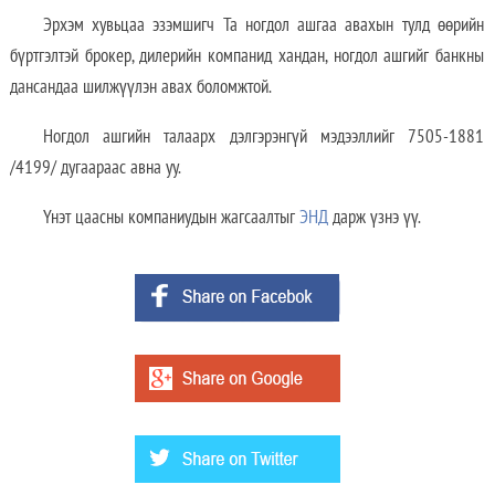
Эрхэм хувьцаа эзэмшигч Та ногдол ашгаа авахын тулд өөрийн
бүртгэлтэй брокер, дилерийн компанид хандан, ногдол ашгийг банкны
дансандаа шилжүүлэн авах боломжтой.
Ногдол ашгийн талаарх дэлгэрэнгүй мэдээллийг 7505-1881
/4199/ дугаараас авна уу.
Үнэт цаасны компаниудын жагсаалтыг
ЭНД
дарж үзнэ үү.