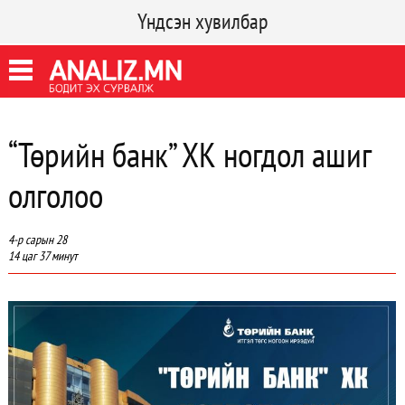
Үндсэн хувилбар
“Төрийн банк” ХК ногдол ашиг
олголоо
4-р сарын 28
14 цаг 37 минут