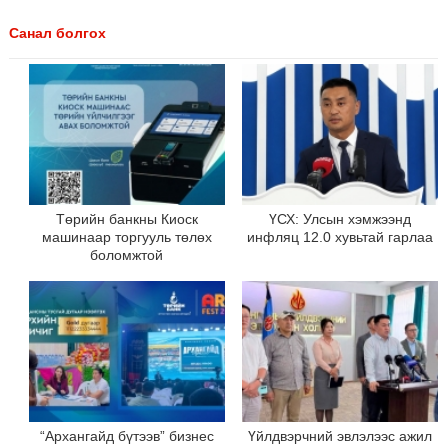
Санал болгох
Төрийн банкны Киоск
ҮСХ: Улсын хэмжээнд
машинаар торгууль төлөх
инфляц 12.0 хувьтай гарлаа
боломжтой
“Архангайд бүтээв” бизнес
Үйлдвэрчний эвлэлээс ажил