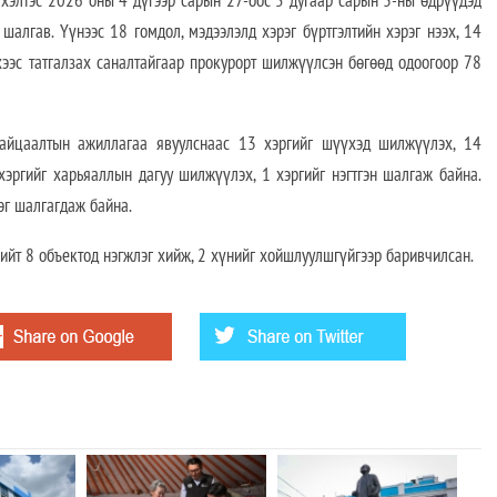
тэс 2026 оны 4 дүгээр сарын 27-оос 5 дугаар сарын 3-ны өдрүүдэд
шалгав. Үүнээс 18 гомдол, мэдээлэлд хэрэг бүртгэлтийн хэрэг нээх, 14
эхээс татгалзах саналтайгаар прокурорт шилжүүлсэн бөгөөд одоогоор 78
байцаалтын ажиллагаа явуулснаас 13 хэргийг шүүхэд шилжүүлэх, 14
хэргийг харьяаллын дагуу шилжүүлэх, 1 хэргийг нэгтгэн шалгаж байна.
г шалгагдаж байна.
нийт 8 объектод нэгжлэг хийж, 2 хүнийг хойшлуулшгүйгээр баривчилсан.