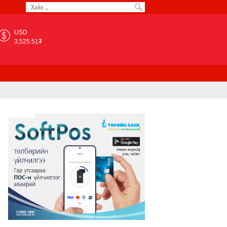
USD
3,525.51₮