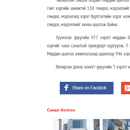
Авлигатай тэмцэх газрын Мөрдөн шалгах хэл
гэмт хэргийн шинжтэй 110 гомдол, мэдээллийг 
гомдол, мэдээлэлд хэрэг бүртгэлтийн хэрэг нэ
гомдол, мэдээллийг хянан шалгаж байна.
Түүнчлэн эрүүгийн 977 хэрэгт мөрдөн 
хэргийг хаах саналтай прокурорт хүргүүлж, 3 
Мөрдөн шалгах ажиллагаанд одоогоор 946 хэрэ
Өнгөрсөн долоо хоногт эрүүгийн 3 хэрэгт 
Санал болгох