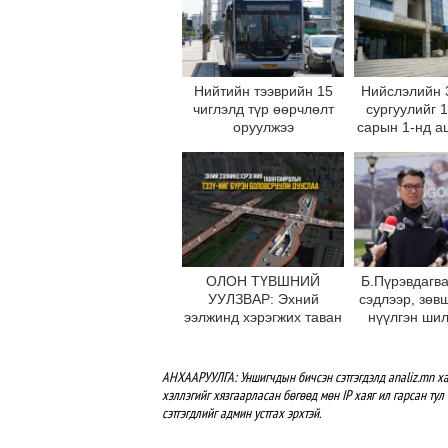
Нийтийн тээврийн 15
Нийслэлийн 
чиглэлд түр өөрчлөлт
сургуулийг 
оруулжээ
сарын 1-нд а
оруул
ОЛОН ТҮВШНИЙ
Б.Пүрэвдагва
УУЛЗВАР: Эхний
сэдлээр, зөв
ээлжинд хэрэгжих таван
нүүлгэн ши
байршлын ТЭЗҮ-ийг
С.Зоригийн
бүрэн боловсруулж
өнөөдрийн
дууслаа
буцаан бай
АНХААРУУЛГА: Уншигчдын бичсэн сэтгэгдэлд analiz.mn ха
хэллэгийг хязгаарласан бөгөөд мөн IP хаяг ил гарсан тул 
сэтгэгдлийг админ устгах эрхтэй.