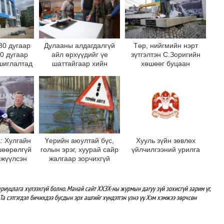
30 дугаар
Дулааны алдагдалгүй
Төр, нийгмийн нэрт
10 дугаар
айл өрхүүдийг үе
зүтгэлтэн С.Зоригийн
шиглалтад
шаттайгаар хийн
хөшөөг буцаан
на
халаалтад шилжүүлнэ
байрлууллаа
: Хулгайн
Үерийн аюултай бүс,
Хууль зүйн зөвлөх
шөөрөлгүй
голын эрэг, хуурай сайр
үйлчилгээний урилга
лжүүлсэн
жалгаар зорчихгүй
 хөшөөг
байхыг зөвлөж байна
 дотор
рлуулна
риуцлага хүлээхгүй болно. Манай сайт ХХЗХ-ны журмын дагуу зүй зохисгүй зарим үг,
Та сэтгэгдэл бичихдээ бусдын эрх ашгийг хүндэтгэн үзнэ үү. Хэм хэмжээ зөрчсөн