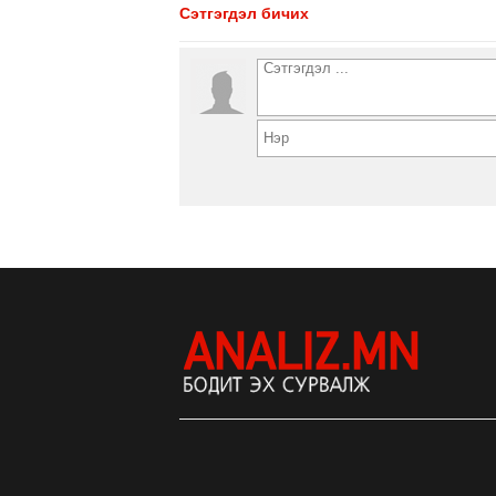
Сэтгэгдэл бичих