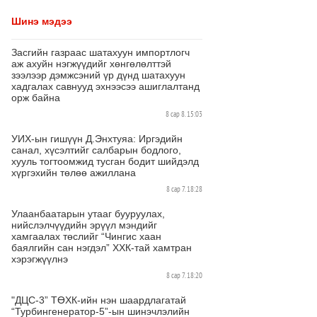
Шинэ мэдээ
Засгийн газраас шатахуун импортлогч
аж ахуйн нэгжүүдийг хөнгөлөлттэй
зээлээр дэмжсэний үр дүнд шатахуун
хадгалах савнууд эхнээсээ ашиглалтанд
орж байна
8 сар 8. 15:03
УИХ-ын гишүүн Д.Энхтуяа: Иргэдийн
санал, хүсэлтийг салбарын бодлого,
хууль тогтоомжид тусган бодит шийдэлд
хүргэхийн төлөө ажиллана
8 сар 7. 18:28
Улаанбаатарын утааг бууруулах,
нийслэлчүүдийн эрүүл мэндийг
хамгаалах төслийг “Чингис хаан
баялгийн сан нэгдэл” ХХК-тай хамтран
хэрэгжүүлнэ
8 сар 7. 18:20
"ДЦС-3” ТӨХК-ийн нэн шаардлагатай
“Турбингенератор-5”-ын шинэчлэлийн