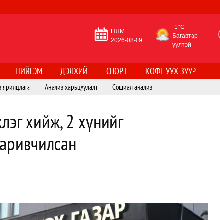
-1°C
НЯМ
Багавтар
2026-08-09
үүлтэй
НИЙГЭМ
ДЭЛХИЙ
СПОРТ
КОФЕ УУХ ЗУУР
з ярилцлага
Анализ харьцуулалт
Сошиал анализ
жлэг хийж, 2 хүнийг
баривчилсан