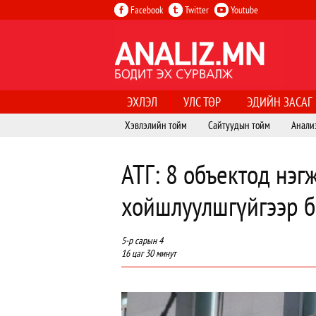
Facebook
Twitter
Youtube
ЭХЛЭЛ
УЛС ТӨР
ЭДИЙН ЗАСАГ
Хэвлэлийн тойм
Сайтуудын тойм
Анали
АТГ: 8 объектод нэг
хойшлуулшгүйгээр 
5-р сарын 4
16 цаг 30 минут