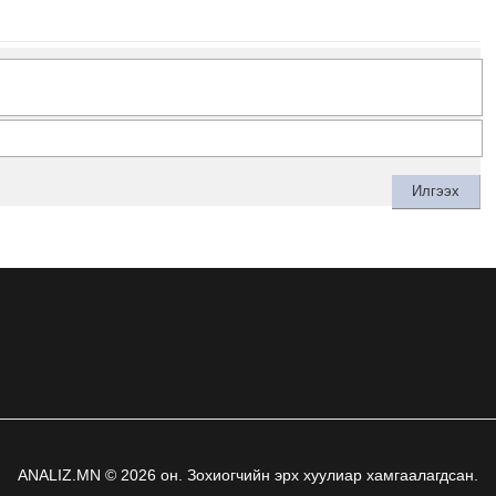
ANALIZ.MN © 2026 он. Зохиогчийн эрх хуулиар хамгаалагдсан.