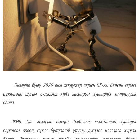
Өнөөдөр буюу 2026 оны тавдугаар сарын 08-ны Баасан гарагт
цахилгаан шугам сүлжээнд хийх засварын хуваарийг танилцуулж
байна.
ЖИЧ: Цаг агаарын нөхцөл байдлаас шалтгаалан хуваарьт
өөрчлөлт орвол, гэрээт бүртгэлтэй утасны дугаарт мэдээлэл хүргэх
болно. Засварын ажлыг тухайн тоноглолоос хүчдэлээс бүрэн