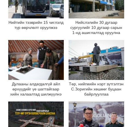
Нийтийн тээврийн 15 чиглэлд
Нийслэлийн 30 дугаар
түр өөрчлөлт оруулжээ
сургуулийг 10 дугаар сарын
1-нд ашиглалтад оруулна
Дулааны алдагдалгүй айл
Төр, нийгмийн нэрт зүтгэлтэн
өрхүүдийг үе шаттайгаар
С.Зоригийн хөшөөг буцаан
хийн халаалтад шилжүүлнэ
байрлууллаа