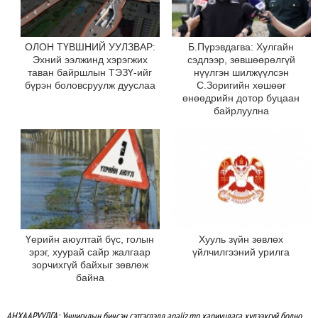
ОЛОН ТҮВШНИЙ УУЛЗВАР:
Б.Пүрэвдагва: Хулгайн
Эхний ээлжинд хэрэгжих
сэдлээр, зөвшөөрөлгүй
таван байршлын ТЭЗҮ-ийг
нүүлгэн шилжүүлсэн
бүрэн боловсруулж дууслаа
С.Зоригийн хөшөөг
өнөөдрийн дотор буцаан
байрлуулна
Үерийн аюултай бүс, голын
Хууль зүйн зөвлөх
эрэг, хуурай сайр жалгаар
үйлчилгээний урилга
зорчихгүй байхыг зөвлөж
байна
АНХААРУУЛГА: Уншигчдын бичсэн сэтгэгдэлд analiz.mn хариуцлага хүлээхгүй болно.