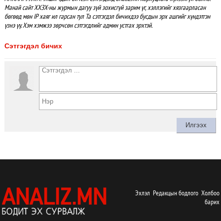
Манай сайт ХХЗХ-ны журмын дагуу зүй зохисгүй зарим үг, хэллэгийг хязгаарласан
бөгөөд мөн IP хаяг ил гарсан тул Та сэтгэгдэл бичихдээ бусдын эрх ашгийг хүндэтгэн
үзнэ үү. Хэм хэмжээ зөрчсөн сэтгэгдлийг админ устгах эрхтэй.
Сэтгэгдэл бичих
Эхлэл
Редакцын бодлого
Холбоо
барих