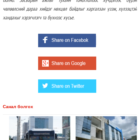
чөлөөлсний дараа хийдэг нөхцөл байдлыг харгалзан үзэж, хүлээцтэй
хандахыг хэрэгчлэгч та бүхнээс хүсье.
Санал болгох