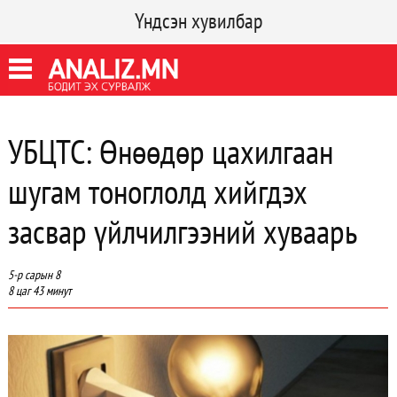
Үндсэн хувилбар
УБЦТС: Өнөөдөр цахилгаан
шугам тоноглолд хийгдэх
засвар үйлчилгээний хуваарь
5-р сарын 8
8 цаг 43 минут