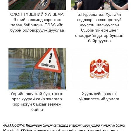
ОЛОН ТҮВШНИЙ УУЛЗВАР:
Б.Пүрэвдагва: Хулгайн
Эхний ээлжинд хэрэгжих
сэдлээр, зөвшөөрөлгүй
таван байршлын ТЭЗҮ-ийг
нүүлгэн шилжүүлсэн
бүрэн боловсруулж дууслаа
С.Зоригийн хөшөөг
өнөөдрийн дотор буцаан
байрлуулна
Үерийн аюултай бүс, голын
Хууль зүйн зөвлөх
эрэг, хуурай сайр жалгаар
үйлчилгээний урилга
зорчихгүй байхыг зөвлөж
байна
АНХААРУУЛГА: Уншигчдын бичсэн сэтгэгдэлд analiz.mn хариуцлага хүлээхгүй болно.
Манай сайт ХХЗХ-ны журмын дагуу зүй зохисгүй зарим үг, хэллэгийг хязгаарласан