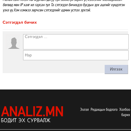
бөгөөд мөн IP хаяг ил гарсан тул Та сэтгэгдэл бичихдээ бусдын эрх ашгийг хүндэтгэн
үзнэ үү. Хэм хэмжээ зөрчсөн сэтгэгдлийг админ устгах эрхтэй.
Сэтгэгдэл бичих
Эхлэл
Редакцын бодлого
Холбоо
барих