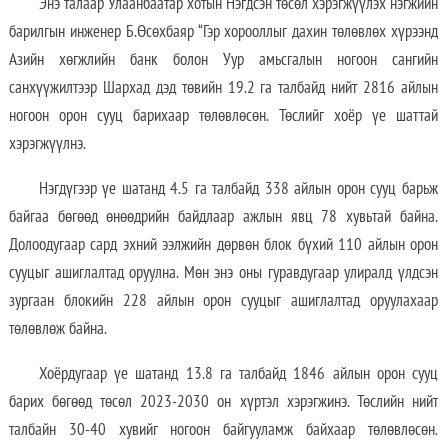
Энэ талаар Улаанбаатар хотын Нэгдсэн төсөл хэрэгжүүлэх нэгжийн
барилгын инженер Б.Өсөхбаяр “Гэр хорооллыг дахин төлөвлөх хүрээнд
Азийн хөгжлийн банк болон Уур амьсгалын ногоон сангийн
санхүүжилтээр Шархад дэд төвийн 19.2 га талбайд нийт 2816 айлын
ногоон орон сууц барихаар төлөвлөсөн. Төслийг хоёр үе шаттай
хэрэгжүүлнэ.
Нэгдүгээр үе шатанд 4.5 га талбайд 338 айлын орон сууц барьж
байгаа бөгөөд өнөөдрийн байдлаар ажлын явц 78 хувьтай байна.
Долоодугаар сард эхний ээлжийн дөрвөн блок бүхий 110 айлын орон
сууцыг ашиглалтад оруулна. Мөн энэ оны гуравдугаар улиралд үлдсэн
зургаан блокийн 228 айлын орон сууцыг ашиглалтад оруулахаар
төлөвлөж байна.
Хоёрдугаар үе шатанд 13.8 га талбайд 1846 айлын орон сууц
барих бөгөөд төсөл 2023-2030 он хүртэл хэрэгжинэ. Төслийн нийт
талбайн 30-40 хувийг ногоон байгууламж байхаар төлөвлөсөн.