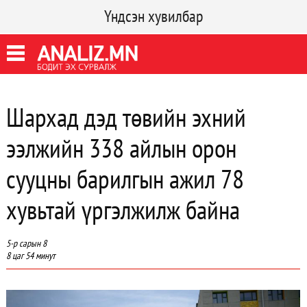
Үндсэн хувилбар
Шархад дэд төвийн эхний
ээлжийн 338 айлын орон
сууцны барилгын ажил 78
хувьтай үргэлжилж байна
5-р сарын 8
8 цаг 54 минут