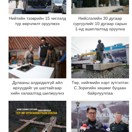
Нийтийн тээврийн 15 чиглэлд
Нийслэлийн 30 дугаар
түр өөрчлөлт оруулжээ
сургуулийг 10 дугаар сарын
1-нд ашиглалтад оруулна
Дулааны алдагдалгүй айл
Төр, нийгмийн нэрт зүтгэлтэн
өрхүүдийг үе шаттайгаар
С.Зоригийн хөшөөг буцаан
хийн халаалтад шилжүүлнэ
байрлууллаа