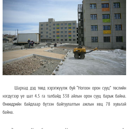
Шархад дэд төвд хэрэгжүүлж буй “Ногоон орон сууц” төслийн
нэгдүгээр үе шат 4.5 га талбайд 338 айлын орон сууц барьж байна.
Өнөөдрийн байдлаар бүтээн байгуулалтын ажлын явц 78 хувьтай
байна.