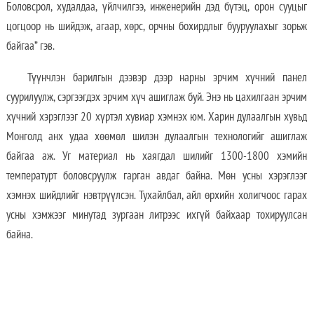
Боловсрол, худалдаа, үйлчилгээ, инженерийн дэд бүтэц, орон сууцыг
цогцоор нь шийдэж, агаар, хөрс, орчны бохирдлыг бууруулахыг зорьж
байгаа” гэв.
Түүнчлэн барилгын дээвэр дээр нарны эрчим хүчний панел
суурилуулж, сэргээгдэх эрчим хүч ашиглаж буй. Энэ нь цахилгаан эрчим
хүчний хэрэглээг 20 хүртэл хувиар хэмнэх юм. Харин дулаалгын хувьд
Монголд анх удаа хөөмөл шилэн дулаалгын технологийг ашиглаж
байгаа аж. Уг материал нь хаягдал шилийг 1300-1800 хэмийн
температурт боловсруулж гарган авдаг байна. Мөн усны хэрэглээг
хэмнэх шийдлийг нэвтрүүлсэн. Тухайлбал, айл өрхийн холигчоос гарах
усны хэмжээг минутад зургаан литрээс ихгүй байхаар тохируулсан
байна.