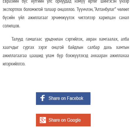
Евразийн бүс нутгийн улс орнуудад нэмүү өртөг шингэсэн үнээр
экспортлох боломжтой талаар онцоллоо. Түүнчлэн, “Алтанбулаг” чөлөөт
бүсийн үйл ажиллагааг эрчимжүүлэх чиглэлээр харилцан санал
солилцов.
Талууд гамшгаас урьдчилан сэргийлэх, авран хамгаалах, алба
хаагчдыг сургах зэрэг онцгой байдлын салбар дахь хамтын
ажиллагаагаа цаашид улам бүр бэхжүүлэхэд анхааран ажиллахаа
илэрхийллээ.