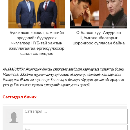
Бүсчилсэн хөгжил, гамшгийн
О.Баасанхүү: Алуурчин
эрсдэлийг бууруулах
Ц.Амгаланбаатарыг
чиглэлээр НҮБ-тай хамтын
шоронгоос сулласан байна
ажиллагаагаа өргөжүүлэхээр
санал солилцлоо
АНХААРУУЛГА: Уншигчдын бичсэн сэтгэгдэлд analiz.mn хариуцлага хүлээхгүй болно.
Манай сайт ХХЗХ-ны журмын дагуу зүй зохисгүй зарим үг, хэллэгийг хязгаарласан
бөгөөд мөн IP хаяг ил гарсан тул Та сэтгэгдэл бичихдээ бусдын эрх ашгийг хүндэтгэн
үзнэ үү. Хэм хэмжээ зөрчсөн сэтгэгдлийг админ устгах эрхтэй.
Сэтгэгдэл бичих