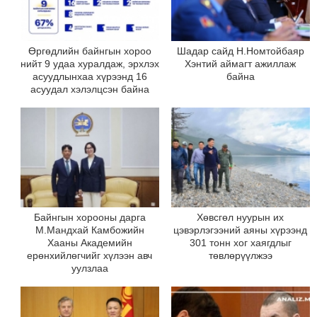
Өргөдлийн байнгын хороо
Шадар сайд Н.Номтойбаяр
нийт 9 удаа хуралдаж, эрхлэх
Хэнтий аймагт ажиллаж
асуудлынхаа хүрээнд 16
байна
асуудал хэлэлцсэн байна
Байнгын хорооны дарга
Хөвсгөл нуурын их
М.Мандхай Камбожийн
цэвэрлэгээний аяны хүрээнд
Хааны Академийн
301 тонн хог хаягдлыг
ерөнхийлөгчийг хүлээн авч
төвлөрүүлжээ
уулзлаа