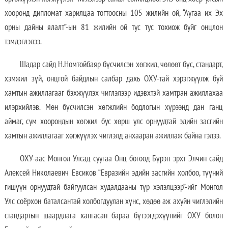
хооронд дипломат харилцаа тогтоосны 105 жилийн ой, “Аугаа их Эх
орны дайны ялалт”-ын 81 жилийн ой тус тус тохиож буйг онцлон
тэмдэглэлээ.
Шадар сайд Н.Номтойбаяр бүсчилсэн хөгжил, чөлөөт бүс, стандарт,
хэмжил зүй, онцгой байдлын салбар дахь ОХУ-тай хэрэгжүүлж буй
хамтын ажиллагааг бэхжүүлэх чиглэлээр идэвхтэй хамтран ажиллахаа
илэрхийлэв. Мөн бүсчилсэн хөгжлийн бодлогын хүрээнд дан ганц
аймаг, сум хоорондын хөгжил бус хөрш улс орнуудтай эдийн засгийн
хамтын ажиллагааг хөгжүүлэх чиглэлд анхааран ажиллаж байна гэлээ.
ОХУ-аас Монгол Улсад суугаа Онц бөгөөд Бүрэн эрхт Элчин сайд
Алексей Николаевич Евсиков “Евразийн эдийн засгийн холбоо, түүний
гишүүн орнуудтай байгуулсан худалдааны түр хэлэлцээр”-ийг Монгол
Улс соёрхон баталсантай холбогдуулан хүнс, хөдөө аж ахуйн чиглэлийн
стандартын шаардлага хангасан бараа бүтээгдэхүүнийг ОХУ болон