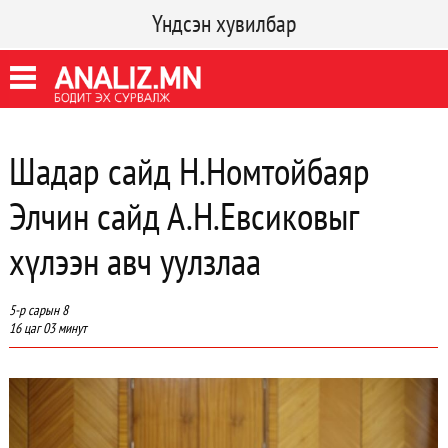
Үндсэн хувилбар
Шадар сайд Н.Номтойбаяр
Элчин сайд А.Н.Евсиковыг
хүлээн авч уулзлаа
5-р сарын 8
16 цаг 03 минут