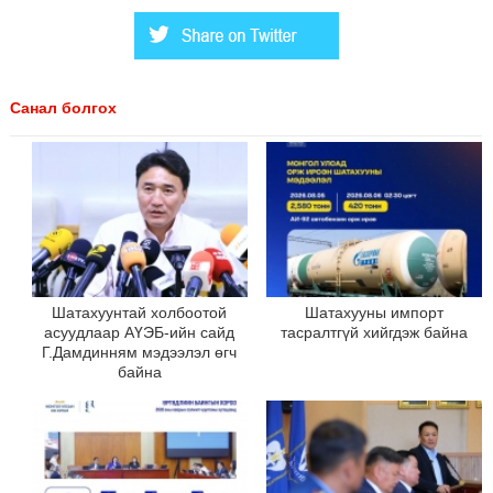
Санал болгох
Шатахуунтай холбоотой
Шатахууны импорт
асуудлаар АҮЭБ-ийн сайд
тасралтгүй хийгдэж байна
Г.Дамдинням мэдээлэл өгч
байна