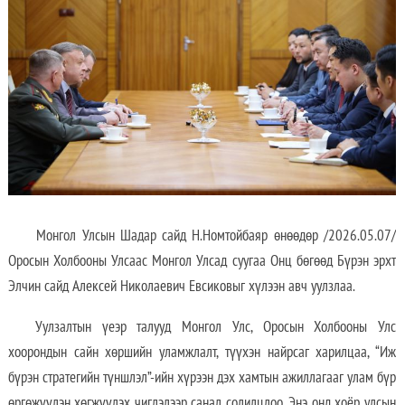
Монгол Улсын Шадар сайд Н.Номтойбаяр өнөөдөр /2026.05.07/
Оросын Холбооны Улсаас Монгол Улсад суугаа Онц бөгөөд Бүрэн эрхт
Элчин сайд Алексей Николаевич Евсиковыг хүлээн авч уулзлаа.
Уулзалтын үеэр талууд Монгол Улс, Оросын Холбооны Улс
хоорондын сайн хөршийн уламжлалт, түүхэн найрсаг харилцаа, “Иж
бүрэн стратегийн түншлэл”-ийн хүрээн дэх хамтын ажиллагааг улам бүр
өргөжүүлэн хөгжүүлэх чиглэлээр санал солилцлоо. Энэ онд хоёр улсын