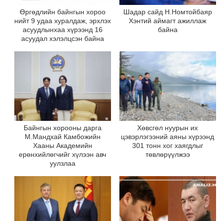
Өргөдлийн байнгын хороо
Шадар сайд Н.Номтойбаяр
нийт 9 удаа хуралдаж, эрхлэх
Хэнтий аймагт ажиллаж
асуудлынхаа хүрээнд 16
байна
асуудал хэлэлцсэн байна
Байнгын хорооны дарга
Хөвсгөл нуурын их
М.Мандхай Камбожийн
цэвэрлэгээний аяны хүрээнд
Хааны Академийн
301 тонн хог хаягдлыг
ерөнхийлөгчийг хүлээн авч
төвлөрүүлжээ
уулзлаа