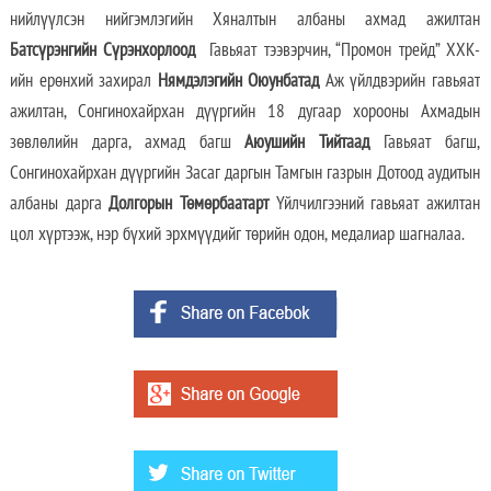
нийлүүлсэн нийгэмлэгийн Хяналтын албаны ахмад ажилтан
Батсүрэнгийн Сүрэнхорлоод
Гавьяат тээвэрчин, “Промон трейд” ХХК-
ийн ерөнхий захирал
Нямдэлэгийн Оюунбатад
Аж үйлдвэрийн гавьяат
ажилтан, Сонгинохайрхан дүүргийн 18 дугаар хорооны Ахмадын
зөвлөлийн дарга, ахмад багш
Аюушийн Тийтаад
Гавьяат багш,
Сонгинохайрхан дүүргийн Засаг даргын Тамгын газрын Дотоод аудитын
албаны дарга
Долгорын Төмөрбаатарт
Үйлчилгээний гавьяат ажилтан
цол хүртээж, нэр бүхий эрхмүүдийг төрийн одон, медалиар шагналаа.