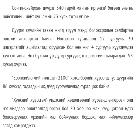
Сонгинохайрхан дүүрэг 340 гаруй мянган иргэнтэй бөгөөд энэ нь
нийслэлийн нийт хүн амын 23 хувь гэсэн үг юм.
Дүүрэг сүүлийн таван жилд эрүүл мэнд, боловсролын салбартаа
онцгой анхаарсан байна. Өнгөрсөн хугацаанд 12 сургууль, 30
цэцэрлэгийг ашиглалтад оруулсан бол энэ жил 4 сургууль хүүхдүүдээ
хүлээж авна. Энэ бүхний үр дүнд сургууль, цэцэрлэгийн хамрагдалт 95
хувьд хүрчээ.
“Ерөнхийлөгчийн илгээлт-2100” хөтөлбөрийн хүрээнд тус дүүргийн
86 хүүхэд гадаадын их, дээд сургуулиудад суралцаж байна.
“Хүнсний хувьсгал” үндэсний хөдөлгөөний хүрээнд өнгөрсөн онд
нэг үйлдвэр ашиглалтад орсон бол 20 хоршоо мах, сүү, цагаан идээ
боловсруулах, үржлийн мал бойжуулах, бордох, мах нийлүүлэхээр
зээлд хамрагджээ.