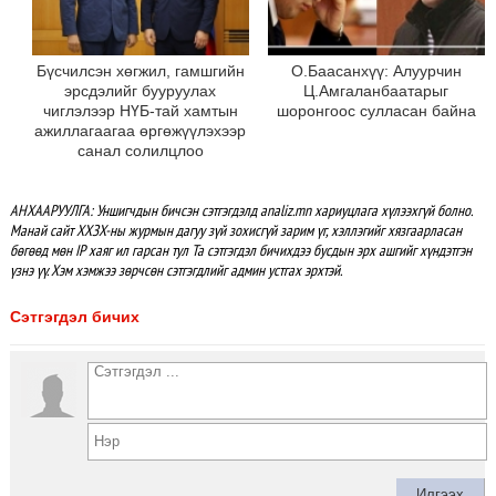
Бүсчилсэн хөгжил, гамшгийн
О.Баасанхүү: Алуурчин
эрсдэлийг бууруулах
Ц.Амгаланбаатарыг
чиглэлээр НҮБ-тай хамтын
шоронгоос сулласан байна
ажиллагаагаа өргөжүүлэхээр
санал солилцлоо
АНХААРУУЛГА: Уншигчдын бичсэн сэтгэгдэлд analiz.mn хариуцлага хүлээхгүй болно.
Манай сайт ХХЗХ-ны журмын дагуу зүй зохисгүй зарим үг, хэллэгийг хязгаарласан
бөгөөд мөн IP хаяг ил гарсан тул Та сэтгэгдэл бичихдээ бусдын эрх ашгийг хүндэтгэн
үзнэ үү. Хэм хэмжээ зөрчсөн сэтгэгдлийг админ устгах эрхтэй.
Сэтгэгдэл бичих