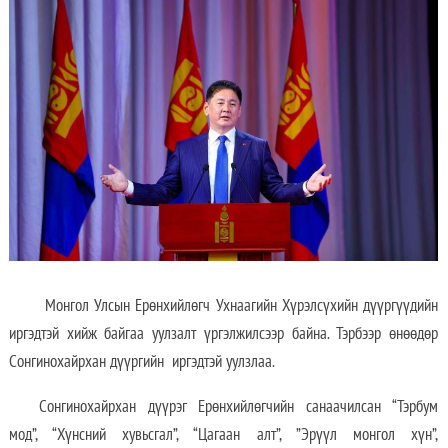
Монгол Улсын Ерөнхийлөгч Ухнаагийн Хүрэлсүхийн дүүргүүдийн
иргэдтэй хийж байгаа уулзалт үргэлжилсээр байна. Тэрбээр өнөөдөр
Сонгинохайрхан дүүргийн иргэдтэй уулзлаа.
Сонгинохайрхан дүүрэг Ерөнхийлөгчийн санаачилсан “Тэрбум
мод”, “Хүнсний хувьсгал”, “Цагаан алт”, ”Эрүүл монгол хүн”,