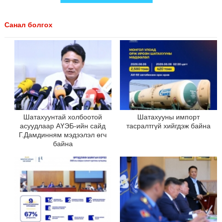
Санал болгох
Шатахуунтай холбоотой
Шатахууны импорт
асуудлаар АҮЭБ-ийн сайд
тасралтгүй хийгдэж байна
Г.Дамдинням мэдээлэл өгч
байна