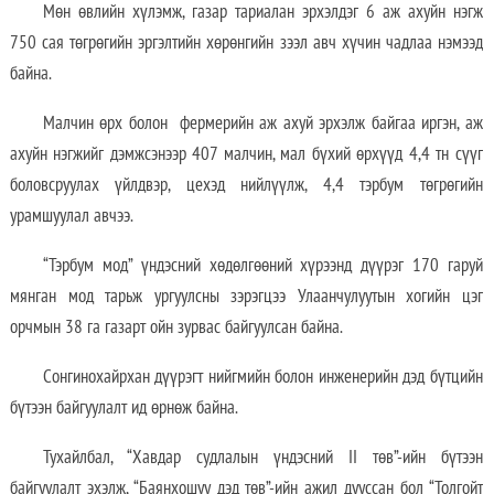
Мөн өвлийн хүлэмж, газар тариалан эрхэлдэг 6 аж ахуйн нэгж
750 сая төгрөгийн эргэлтийн хөрөнгийн зээл авч хүчин чадлаа нэмээд
байна.
Малчин өрх болон фермерийн аж ахуй эрхэлж байгаа иргэн, аж
ахуйн нэгжийг дэмжсэнээр 407 малчин, мал бүхий өрхүүд 4,4 тн сүүг
боловсруулах үйлдвэр, цехэд нийлүүлж, 4,4 тэрбум төгрөгийн
урамшуулал авчээ.
“Тэрбум мод” үндэсний хөдөлгөөний хүрээнд дүүрэг 170 гаруй
мянган мод тарьж ургуулсны зэрэгцээ Улаанчулуутын хогийн цэг
орчмын 38 га газарт ойн зурвас байгуулсан байна.
Сонгинохайрхан дүүрэгт нийгмийн болон инженерийн дэд бүтцийн
бүтээн байгуулалт ид өрнөж байна.
Тухайлбал, “Хавдар судлалын үндэсний II төв”-ийн бүтээн
байгуулалт эхэлж, “Баянхошуу дэд төв”-ийн ажил дууссан бол “Толгойт