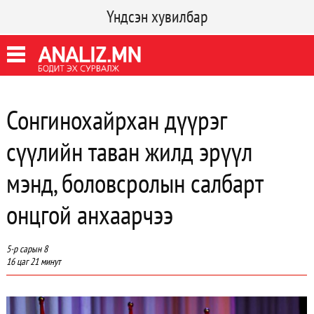
Үндсэн хувилбар
Сонгинохайрхан дүүрэг
сүүлийн таван жилд эрүүл
мэнд, боловсролын салбарт
онцгой анхаарчээ
5-р сарын 8
16 цаг 21 минут