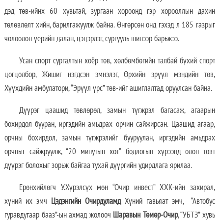
дэд төв-ийнх 60 хувьтай, зургаан хороонд гэр хорооллын дахин
төлөвлөлт хийн, барилгажуулж байна. Өнгөрсөн онд гэхэд л 185 газрыг
чөлөөлөн үерийн далан, цэцэрлэг, сургууль шинээр барьжээ.
Усан спорт сургалтын хоёр төв, хөлбөмбөгийн талбай бүхий спорт
цогцолбор, Жишиг нэгдсэн эмнэлэг, Өрхийн эрүүл мэндийн төв,
Хүүхдийн амбулатори, “Эрүүл үрс” төв-ийг ашиглалтад оруулсан байна.
Дүүрэг цаашид төвлөрөл, замын түгжрэл багасаж, агаарын
бохирдол бууран, иргэдийн амьдрах орчин сайжирсан. Цаашид агаар,
орчны бохирдол, замын түгжрэлийг бууруулан, иргэдийн амьдрах
орчныг сайжруулж, “20 минутын хот” бодлогын хүрээнд олон төвт
дүүрэг болохыг зорьж байгаа тухай дүүргийн удирдлага ярилаа.
Ерөнхийлөгч У.Хүрэлсүх мөн “Очир инвест” ХХК-ийн захирал,
хүний их эмч
Цэдэнгийн Очирдуламд
Хүний гавьяат эмч, “Автобус
гуравдугаар бааз”-ын ахмад жолооч
Шаравын Төмөр-Очир
, “УБТЗ” хувь