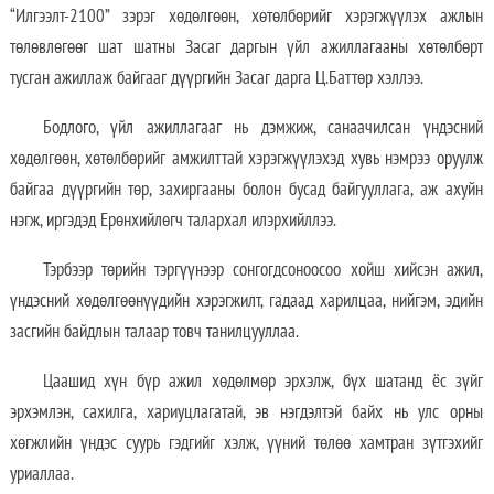
“Илгээлт-2100” зэрэг хөдөлгөөн, хөтөлбөрийг хэрэгжүүлэх ажлын
төлөвлөгөөг шат шатны Засаг даргын үйл ажиллагааны хөтөлбөрт
тусган ажиллаж байгааг дүүргийн Засаг дарга Ц.Баттөр хэллээ.
Бодлого, үйл ажиллагааг нь дэмжиж, санаачилсан үндэсний
хөдөлгөөн, хөтөлбөрийг амжилттай хэрэгжүүлэхэд хувь нэмрээ оруулж
байгаа дүүргийн төр, захиргааны болон бусад байгууллага, аж ахуйн
нэгж, иргэдэд Ерөнхийлөгч талархал илэрхийллээ.
Тэрбээр төрийн тэргүүнээр сонгогдсоноосоо хойш хийсэн ажил,
үндэсний хөдөлгөөнүүдийн хэрэгжилт, гадаад харилцаа, нийгэм, эдийн
засгийн байдлын талаар товч танилцууллаа.
Цаашид хүн бүр ажил хөдөлмөр эрхэлж, бүх шатанд ёс зүйг
эрхэмлэн, сахилга, хариуцлагатай, эв нэгдэлтэй байх нь улс орны
хөгжлийн үндэс суурь гэдгийг хэлж, үүний төлөө хамтран зүтгэхийг
уриаллаа.