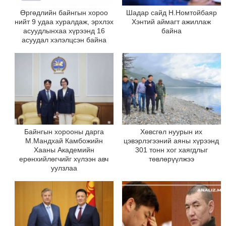
Өргөдлийн байнгын хороо
Шадар сайд Н.Номтойбаяр
нийт 9 удаа хуралдаж, эрхлэх
Хэнтий аймагт ажиллаж
асуудлынхаа хүрээнд 16
байна
асуудал хэлэлцсэн байна
Байнгын хорооны дарга
Хөвсгөл нуурын их
М.Мандхай Камбожийн
цэвэрлэгээний аяны хүрээнд
Хааны Академийн
301 тонн хог хаягдлыг
ерөнхийлөгчийг хүлээн авч
төвлөрүүлжээ
уулзлаа