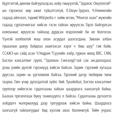
бүртгэлтэй, дөнгөж байгуулагдсан, хоёр гишүүнтэй, “Эрдэнэс Оюутолгой”-
ын гэрээнээс өөр ажил гүйцэтгээгүй, Л.Оюун-Эрдэнэ, Ч.Номингийн
гадаад айлчлал, тэдний Wikipedia-г хийж өгсөн, “Монгол хаан” жүжгийн
гадаад сурталчилгааг хийсэн гэсэн тайлан ирүүлсэн. Гэрээ байгуулсан
компаниас ирүүлсэн тайланд дурдсан мэдээллийг би ил болгосон.
Үүнтэй холбоотой маш олон асуудал шалгагдана. Зөвхөн албан
тушаалын давуу байдлаа ашигласан хэрэг ч биш шүү” гэж байв.
ССАЖЗ-ын сайд асан Ч.Ундрам “Сүүлийн хоёр, гурван жилд BBC, CNN,
Бостон консалтинг групп, “Эдэлман Сингапур”-тай сая ам.доллараас
дээш үнийн дүнтэй гэрээнүүд хийсэн байсан. Зарим гэрээний хугацаа
дууссан, зарим нь үргэлжилж байгаа. Гэрээний дагуу төлбөрөө төлж
таарна. Гэвч учир дутагдалтай зүйлс бий. Тухайлбал, Бостон консалтинг
группээр хийлгэсэн судалгааны тайлан шаардлага хангахгүй байна.
Баахан презентаци буюу танилцуулга л байгаа. Судалгааны дүгнэлтээ
хоёрдогч материалууд дээр тулгуурлаж хийсэн байна. Шаардлага
хангаагүй тайлангуудыг бид хүлээж авах боломжгүй. Тийм учраас