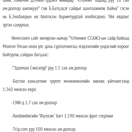
ам.доллар шилжүүл” гэж Б.Батцэцэг сайдыг шантаажилж байна” гэсэн
нь Б.Энхбаярын ил болгосон баримтуудтай холбогдоно. Үйл явдлыг
эргэн сануулъя.
Newsroom сайт өнгөрсөн намар “Ч.Номинг ССАЖЗ-ын сайд байхад
Монгол Улсын олон улс дахь сурталчилгаа, мэдээллийн үндэсний хороог
байгуулж, сайдын багцаас:
-“Эдэлман Сингапур” руу 1.5 сая ам.доллар
-Бостон консалтинг группт менежментийн зөвлөх үйлчилгээнд
1.360 мянган евро
-CNN-д 1.7 сая ам.доллар
-Хөлбөмбөгийн "Фүлхэм" багт 1.190 мянган фунт стерлинг
-Trip.com руу 100 мянган ам.доллар