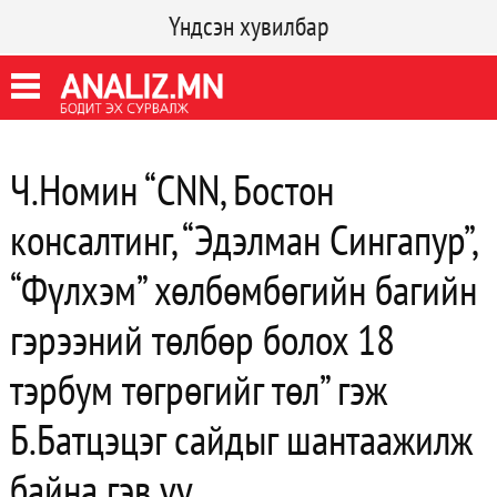
Үндсэн хувилбар
Ч.Номин “CNN, Бостон
консалтинг, “Эдэлман Сингапур”,
“Фүлхэм” хөлбөмбөгийн багийн
гэрээний төлбөр болох 18
тэрбум төгрөгийг төл” гэж
Б.Батцэцэг сайдыг шантаажилж
байна гэв үү