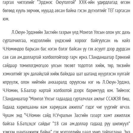
гаргах чиглэлийг “Эрдэнэс Оюутолгой” ХХК-ийн удирдлагад өгсөн
бөгөөд хууль зөрчиж, нууцад авсан байна гэсэн дүгнэлтийг ТЕГ гаргасан
юм.
Л.Оюун-Эрдэнийн Засгийн газрын үед Монгол Улсын олон улс дахь
сурталчилгаа, мэдээллийн үндэсний хороог байгуулсан нь найз
Ч.Номиндоо барьсан бас нэгэн бэлэг байсан уу гэх асуулт дээр дурдсан
сая сая ам.доллартай холбоотойгоор гарч ирнэ. Г.Занданшатар Ерөнхий
сайдаар томилогдмогцоо улсын төсөвт тодотгол хийж, төр, төсвийн
хэмнэлтийг эрч далайцтай хийж байхдаа шат шатанд нүүрлэсэн хулгайг
илрүүлж, олон нийтийн анхааралд оруулсны нэг нь Л.Оюун-Эрдэнэ,
Ч.Номин, Б.Баатар нартай холбоотой дээрх баримтууд юм. Тиймээс
Г.Занданшатар “Монгол Улсыг гадаадад сурталчлах ажлыг ССАЖЗЯ биш,
Гадаад харилцааны яам хариуцаж ажилла” гэдэг чиг үүргийг өгчээ.
Чухам энд “Ч.Номин сайд Н.Учралын Засгийн газарт хамт ажиллаж
байгаа Б.Батцэцэг сайдыг “18 сая ам.доллар гадаад руу шилжүүл”
хэмээн шантаажилж байна” гэх мэдээллийн цаад учир тайлагдана. Энэ