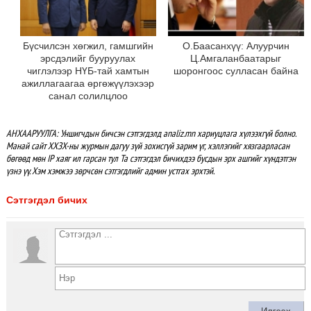
Бүсчилсэн хөгжил, гамшгийн
О.Баасанхүү: Алуурчин
эрсдэлийг бууруулах
Ц.Амгаланбаатарыг
чиглэлээр НҮБ-тай хамтын
шоронгоос сулласан байна
ажиллагаагаа өргөжүүлэхээр
санал солилцлоо
АНХААРУУЛГА: Уншигчдын бичсэн сэтгэгдэлд analiz.mn хариуцлага хүлээхгүй болно.
Манай сайт ХХЗХ-ны журмын дагуу зүй зохисгүй зарим үг, хэллэгийг хязгаарласан
бөгөөд мөн IP хаяг ил гарсан тул Та сэтгэгдэл бичихдээ бусдын эрх ашгийг хүндэтгэн
үзнэ үү. Хэм хэмжээ зөрчсөн сэтгэгдлийг админ устгах эрхтэй.
Сэтгэгдэл бичих