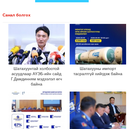
Санал болгох
Шатахуунтай холбоотой
Шатахууны импорт
асуудлаар АҮЭБ-ийн сайд
тасралтгүй хийгдэж байна
Г.Дамдинням мэдээлэл өгч
байна