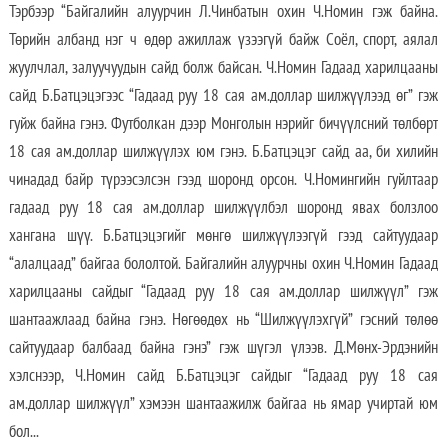
Тэрбээр “Байгалийн алуурчин Л.Чинбатын охин Ч.Номин гэж байна.
Төрийн албанд нэг ч өдөр ажиллаж үзээгүй байж Соёл, спорт, аялал
жуулчлал, залуучуудын сайд болж байсан. Ч.Номин Гадаад харилцааны
сайд Б.Батцэцэгээс “Гадаад руу 18 сая ам.доллар шилжүүлээд өг” гэж
гуйж байна гэнэ. Футболкан дээр Монголын нэрийг бичүүлсний төлбөрт
18 сая ам.доллар шилжүүлэх юм гэнэ. Б.Батцэцэг сайд аа, би хилийн
чинадад байр түрээсэлсэн гээд шоронд орсон. Ч.Номингийн гуйлтаар
гадаад руу 18 сая ам.доллар шилжүүлбэл шоронд явах болзлоо
хангана шүү. Б.Батцэцэгийг мөнгө шилжүүлээгүй гээд сайтуудаар
“алалцаад” байгаа бололтой. Байгалийн алуурчны охин Ч.Номин Гадаад
харилцааны сайдыг “Гадаад руу 18 сая ам.доллар шилжүүл” гэж
шантаажлаад байна гэнэ. Нөгөөдөх нь “Шилжүүлэхгүй” гэсний төлөө
сайтуудаар балбаад байна гэнэ” гэж шүгэл үлээв. Д.Мөнх-Эрдэнийн
хэлснээр, Ч.Номин сайд Б.Батцэцэг сайдыг “Гадаад руу 18 сая
ам.доллар шилжүүл” хэмээн шантаажилж байгаа нь ямар учиртай юм
бол...