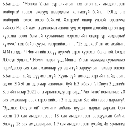
Б.Батцэцэг “Монгол Улсыг сурталчилсан гэх олон сая ам.долларын
төлбөртэй гэрээт ажлууд шаардлага хангахгүй байна. ГХЯ-д энэ
төлбөрийг төлөх төсөв байхгүй. Хэтэрхий өндөр үнэтэй гэрээнүүд
хийжээ. Манай яамны дипломат ажилтнууд эх орноо дэлхийд өргөн цар
хүрээнд өртөг багатай сурталчлах мэргэжлийн өндөр ур чадвартай
хүмүүс” гэж байр сууриа илэрхийлсэн нь “15 давхар”-ын их ахайтан,
АТМ гэгддэг Ч.Номингийн зэвүү дургүйг зэрэг хүргэсэн бололтой. Гэхдээ
Л.Оюун-Эрдэнэ, Ч.Номин нарын үед Монгол Улсыг гадаадад сурталчлах
нэрийдлээр сая сая ам.доллар үр ашиггүй зарцуулсан талаар зөвхөн
Б.Батцэцэг сайд шүүмжлээгүй. Хууль зүй, дотоод хэргийн сайд асан,
өдгөө ЗГХЭГ-ын даргаар ажиллаж буй Б.Энхбаяр “Л.Оюун-Эрдэнийн
Засгийн газар 2021 оны арваннэгдүгээр сард “Рио Тинто” компаниас 20
сая ам.доллар авах гэрээ хийсэн. Энэ дардсыг Засгийн газар дараагүй.
“Эрдэнэс Оюутолгой” компани албаны нууцын дардас дарсан. Орж
ирсэн 20 сая ам.доллараас 18 сая ам.долларыг зарцуулсан байна.
Энэхүү 18 сая ам.доллараас 1.9 сая ам.долларын тухайд, Их Британид