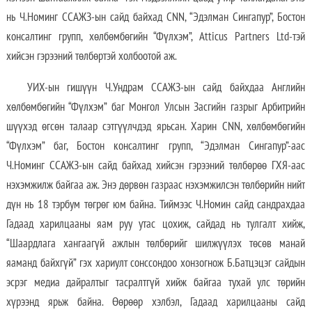
нь Ч.Номинг ССАЖЗ-ын сайд байхад CNN, “Эдэлман Сингапур”, Бостон
консалтинг групп, хөлбөмбөгийн “Фүлхэм”, Atticus Partners Ltd-тэй
хийсэн гэрээний төлбөртэй холбоотой аж.
УИХ-ын гишүүн Ч.Ундрам ССАЖЗ-ын сайд байхдаа Английн
хөлбөмбөгийн “Фүлхэм” баг Монгол Улсын Засгийн газрыг Арбитрийн
шүүхэд өгсөн талаар сэтгүүлчдэд ярьсан. Харин CNN, хөлбөмбөгийн
“Фүлхэм” баг, Бостон консалтинг групп, “Эдэлман Сингапур”-аас
Ч.Номинг ССАЖЗ-ын сайд байхад хийсэн гэрээний төлбөрөө ГХЯ-аас
нэхэмжилж байгаа аж. Энэ дөрвөн газраас нэхэмжилсэн төлбөрийн нийт
дүн нь 18 тэрбум төгрөг юм байна. Тиймээс Ч.Номин сайд сандрахдаа
Гадаад харилцааны яам руу утас цохиж, сайдад нь тулгалт хийж,
“Шаардлага хангаагүй ажлын төлбөрийг шилжүүлэх төсөв манай
яаманд байхгүй” гэх хариулт сонссондоо хонзогнож Б.Батцэцэг сайдын
эсрэг медиа дайралтыг тасралтгүй хийж байгаа тухай улс төрийн
хүрээнд ярьж байна. Өөрөөр хэлбэл, Гадаад харилцааны сайд