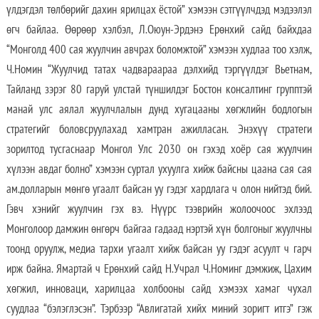
үлдэгдэл төлбөрийг дахин ярилцах ёстой” хэмээн сэтгүүлчдэд мэдээлэл
өгч байлаа. Өөрөөр хэлбэл, Л.Оюун-Эрдэнэ Ерөнхий сайд байхдаа
“Монголд 400 сая жуулчин авчрах боломжтой” хэмээн худлаа тоо хэлж,
Ч.Номин “Жуулчид татах чадвараараа дэлхийд тэргүүлдэг Вьетнам,
Тайланд зэрэг 80 гаруй улстай түншилдэг Бостон консалтинг групптэй
манай улс аялал жуулчлалын дунд хугацааны хөгжлийн бодлогын
стратегийг боловсруулахад хамтран ажилласан. Энэхүү стратеги
зорилтод тусгаснаар Монгол Улс 2030 он гэхэд хоёр сая жуулчин
хүлээн авдаг болно” хэмээн суртал ухуулга хийж байсны цаана сая сая
ам.долларын мөнгө угаалт байсан уу гэдэг хардлага ч олон нийтэд бий.
Гэвч хэнийг жуулчин гэх вэ. Нүүрс тээврийн жолоочоос эхлээд
Монголоор дамжин өнгөрч байгаа гадаад нэртэй хүн болгоныг жуулчны
тоонд оруулж, медиа тархи угаалт хийж байсан уу гэдэг асуулт ч гарч
ирж байна. Ямартай ч Ерөнхий сайд Н.Учрал Ч.Номинг дэмжиж, Цахим
хөгжил, инноваци, харилцаа холбооны сайд хэмээх хамаг чухал
суудлаа “бэлэглэсэн”. Тэрбээр “Авлигатай хийх миний зоригт итгэ” гэж