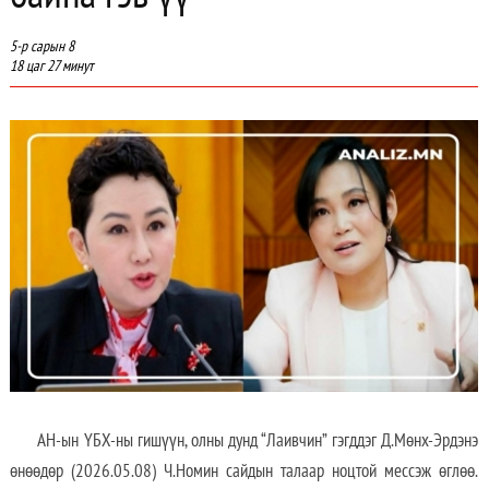
5-р сарын 8
18 цаг 27 минут
АН-ын ҮБХ-ны гишүүн, олны дунд “Лаивчин” гэгддэг Д.Мөнх-Эрдэнэ
өнөөдөр (2026.05.08) Ч.Номин сайдын талаар ноцтой мессэж өглөө.