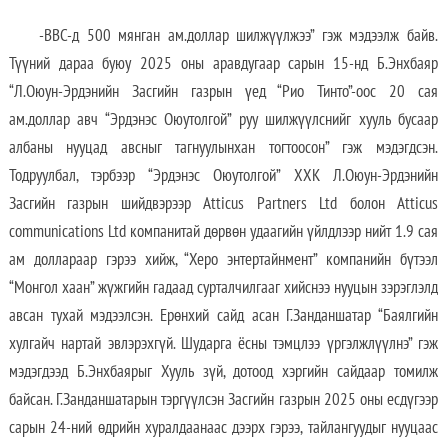
-BBC-д 500 мянган ам.доллар шилжүүлжээ” гэж мэдээлж байв.
Түүний дараа буюу 2025 оны аравдугаар сарын 15-нд Б.Энхбаяр
“Л.Оюун-Эрдэнийн Засгийн газрын үед “Рио Тинто”-оос 20 сая
ам.доллар авч “Эрдэнэс Оюутолгой” руу шилжүүлснийг хууль бусаар
албаны нууцад авсныг тагнуулынхан тогтоосон” гэж мэдэгдсэн.
Тодруулбал, тэрбээр “Эрдэнэс Оюутолгой” ХХК Л.Оюун-Эрдэнийн
Засгийн газрын шийдвэрээр Atticus Partners Ltd болон Atticus
communications Ltd компанитай дөрвөн удаагийн үйлдлээр нийт 1.9 сая
ам доллараар гэрээ хийж, “Херо энтертайнмент” компанийн бүтээл
“Монгол хаан” жүжгийн гадаад сурталчилгааг хийснээ нууцын зэрэглэлд
авсан тухай мэдээлсэн. Ерөнхий сайд асан Г.Занданшатар “Баялгийн
хулгайч нартай эвлэрэхгүй. Шударга ёсны тэмцлээ үргэлжлүүлнэ” гэж
мэдэгдээд Б.Энхбаярыг Хууль зүй, дотоод хэргийн сайдаар томилж
байсан. Г.Занданшатарын тэргүүлсэн Засгийн газрын 2025 оны есдүгээр
сарын 24-ний өдрийн хуралдаанаас дээрх гэрээ, тайлангуудыг нууцаас