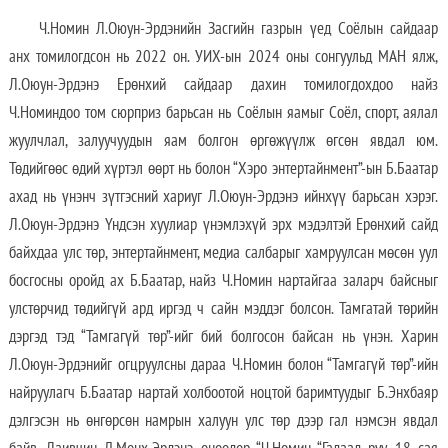
Ч.Номин Л.Оюун-Эрдэнийн Засгийн газрын үед Соёлын сайдаар
анх томилогдсон нь 2022 он. УИХ-ын 2024 оны сонгуульд МАН ялж,
Л.Оюун-Эрдэнэ Ерөнхий сайдаар дахин томилогдохдоо найз
Ч.Номиндоо том сюрприз барьсан нь Соёлын яамыг Соёл, спорт, аялал
жуулчлал, залуучуудын яам болгон өргөжүүлж өгсөн явдал юм.
Төдийгөөс өдий хүртэл өөрт нь болон “Хэро энтертайнмент”-ын Б.Баатар
ахад нь үнэнч зүтгэсний хариуг Л.Оюун-Эрдэнэ ийнхүү барьсан хэрэг.
Л.Оюун-Эрдэнэ Үндсэн хуулиар үнэмлэхүй эрх мэдэлтэй Ерөнхий сайд
байхдаа улс төр, энтертайнмент, медиа салбарыг хамруулсан мөсөн уул
босгосны оройд ах Б.Баатар, найз Ч.Номин нартайгаа заларч байсныг
улстөрчид төдийгүй ард иргэд ч сайн мэддэг болсон. Тамгатай төрийн
дэргэд тэд “Тамгагүй төр”-ийг бий болгосон байсан нь үнэн. Харин
Л.Оюун-Эрдэнийг огцруулсны дараа Ч.Номин болон “Тамгагүй төр”-ийн
найруулагч Б.Баатар нартай холбоотой ноцтой баримтуудыг Б.Энхбаяр
дэлгэсэн нь өнгөрсөн намрын халуун улс төр дээр гал нэмсэн явдал
байв. Лаивчин Д.Мөнх-Эрдэнэ өнөөдөр “Ч.Номин “Гадаад руу 18 сая