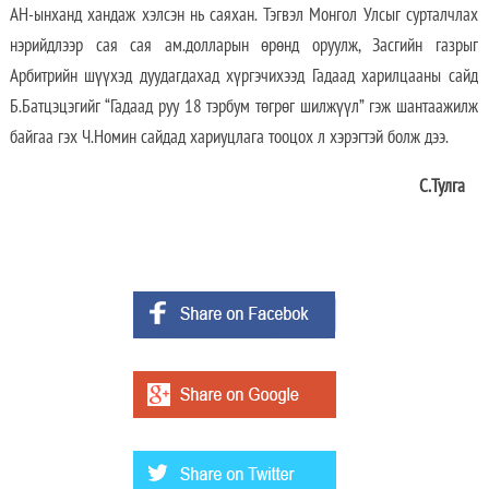
АН-ынханд хандаж хэлсэн нь саяхан. Тэгвэл Монгол Улсыг сурталчлах
нэрийдлээр сая сая ам.долларын өрөнд оруулж, Засгийн газрыг
Арбитрийн шүүхэд дуудагдахад хүргэчихээд Гадаад харилцааны сайд
Б.Батцэцэгийг “Гадаад руу 18 тэрбум төгрөг шилжүүл” гэж шантаажилж
байгаа гэх Ч.Номин сайдад хариуцлага тооцох л хэрэгтэй болж дээ.
С.Тулга