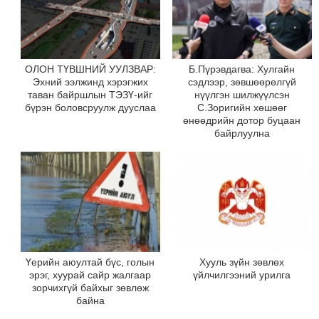
ОЛОН ТҮВШНИЙ УУЛЗВАР:
Б.Пүрэвдагва: Хулгайн
Эхний ээлжинд хэрэгжих
сэдлээр, зөвшөөрөлгүй
таван байршлын ТЭЗҮ-ийг
нүүлгэн шилжүүлсэн
бүрэн боловсруулж дууслаа
С.Зоригийн хөшөөг
өнөөдрийн дотор буцаан
байрлуулна
Үерийн аюултай бүс, голын
Хууль зүйн зөвлөх
эрэг, хуурай сайр жалгаар
үйлчилгээний урилга
зорчихгүй байхыг зөвлөж
байна