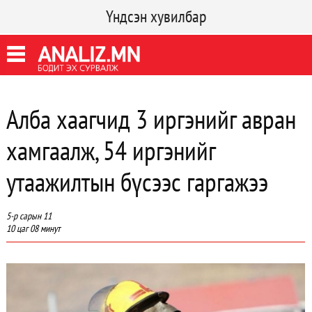
Үндсэн хувилбар
Алба хаагчид 3 иргэнийг авран
хамгаалж, 54 иргэнийг
утаажилтын бүсээс гаргажээ
5-р сарын 11
10 цаг 08 минут