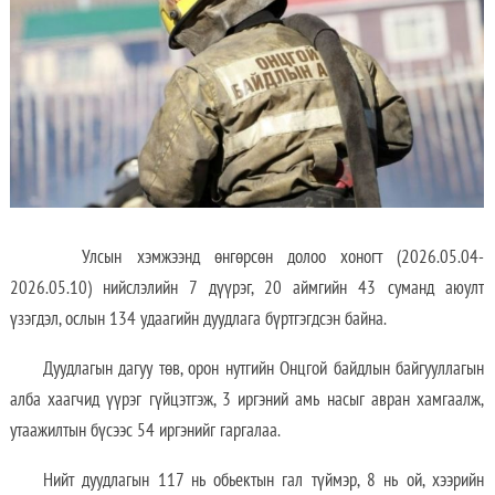
Улсын хэмжээнд өнгөрсөн долоо хоногт (2026.05.04-
2026.05.10) нийслэлийн 7 дүүрэг, 20 аймгийн 43 суманд аюулт
үзэгдэл, ослын 134 удаагийн дуудлага бүртгэгдсэн байна.
Дуудлагын дагуу төв, орон нутгийн Онцгой байдлын байгууллагын
алба хаагчид үүрэг гүйцэтгэж, 3 иргэний амь насыг авран хамгаалж,
утаажилтын бүсээс 54 иргэнийг гаргалаа.
Нийт дуудлагын 117 нь обьектын гал түймэр, 8 нь ой, хээрийн