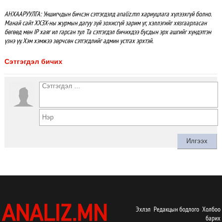
АНХААРУУЛГА: Уншигчдын бичсэн сэтгэгдэлд analiz.mn хариуцлага хүлээхгүй болно.
Манай сайт ХХЗХ-ны журмын дагуу зүй зохисгүй зарим үг, хэллэгийг хязгаарласан
бөгөөд мөн IP хаяг ил гарсан тул Та сэтгэгдэл бичихдээ бусдын эрх ашгийг хүндэтгэн
үзнэ үү. Хэм хэмжээ зөрчсөн сэтгэгдлийг админ устгах эрхтэй.
Сэтгэгдэл бичих
Эхлэл
Редакцын бодлого
Холбоо
барих