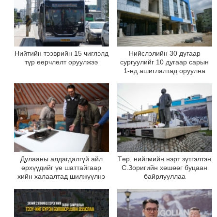
Нийтийн тээврийн 15 чиглэлд
Нийслэлийн 30 дугаар
түр өөрчлөлт оруулжээ
сургуулийг 10 дугаар сарын
1-нд ашиглалтад оруулна
Дулааны алдагдалгүй айл
Төр, нийгмийн нэрт зүтгэлтэн
өрхүүдийг үе шаттайгаар
С.Зоригийн хөшөөг буцаан
хийн халаалтад шилжүүлнэ
байрлууллаа