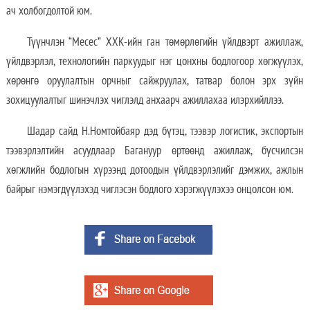
ач холбогдолтой юм.
Түүнчлэн “Месес” ХХК-ийн ган төмөрлөгийн үйлдвэрт ажиллаж,
үйлдвэрлэл, технологийн паркуудыг нэг цонхны бодлогоор хөгжүүлэх,
хөрөнгө оруулалтын орчныг сайжруулах, татвар болон эрх зүйн
зохицуулалтыг шинэчлэх чиглэлд анхаарч ажиллахаа илэрхийллээ.
Шадар сайд Н.Номтойбаяр дэд бүтэц, тээвэр логистик, экспортын
тээвэрлэлтийн асуудлаар Багануур өртөөнд ажиллаж, бүсчилсэн
хөгжлийн бодлогын хүрээнд дотоодын үйлдвэрлэлийг дэмжих, ажлын
байрыг нэмэгдүүлэхэд чиглэсэн бодлого хэрэгжүүлэхээ онцолсон юм.