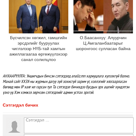
Бүсчилсэн хөгжил, гамшгийн
О.Баасанхүү: Алуурчин
эрсдэлийг бууруулах
Ц.Амгаланбаатарыг
чиглэлээр НҮБ-тай хамтын
шоронгоос сулласан байна
ажиллагаагаа өргөжүүлэхээр
санал солилцлоо
АНХААРУУЛГА: Уншигчдын бичсэн сэтгэгдэлд analiz.mn хариуцлага хүлээхгүй болно.
Манай сайт ХХЗХ-ны журмын дагуу зүй зохисгүй зарим үг, хэллэгийг хязгаарласан
бөгөөд мөн IP хаяг ил гарсан тул Та сэтгэгдэл бичихдээ бусдын эрх ашгийг хүндэтгэн
үзнэ үү. Хэм хэмжээ зөрчсөн сэтгэгдлийг админ устгах эрхтэй.
Сэтгэгдэл бичих