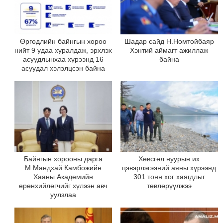
Өргөдлийн байнгын хороо
Шадар сайд Н.Номтойбаяр
нийт 9 удаа хуралдаж, эрхлэх
Хэнтий аймагт ажиллаж
асуудлынхаа хүрээнд 16
байна
асуудал хэлэлцсэн байна
Байнгын хорооны дарга
Хөвсгөл нуурын их
М.Мандхай Камбожийн
цэвэрлэгээний аяны хүрээнд
Хааны Академийн
301 тонн хог хаягдлыг
ерөнхийлөгчийг хүлээн авч
төвлөрүүлжээ
уулзлаа