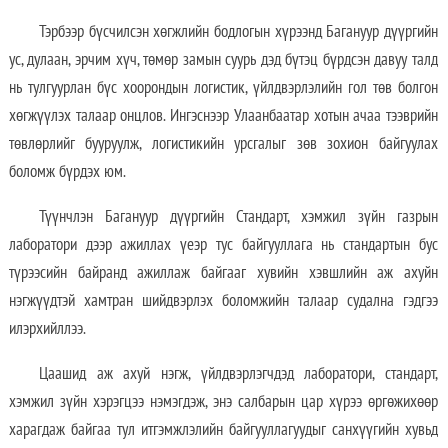
Тэрбээр бүсчилсэн хөгжлийн бодлогын хүрээнд Багануур дүүргийн
ус, дулаан, эрчим хүч, төмөр замын суурь дэд бүтэц бүрдсэн давуу талд
нь тулгуурлан бүс хоорондын логистик, үйлдвэрлэлийн гол төв болгон
хөгжүүлэх талаар онцлов. Ингэснээр Улаанбаатар хотын ачаа тээврийн
төвлөрлийг бууруулж, логистикийн урсгалыг зөв зохион байгуулах
боломж бүрдэх юм.
Түүнчлэн Багануур дүүргийн Стандарт, хэмжил зүйн газрын
лаборатори дээр ажиллах үеэр тус байгууллага нь стандартын бус
түрээсийн байранд ажиллаж байгааг хувийн хэвшлийн аж ахуйн
нэгжүүдтэй хамтран шийдвэрлэх боломжийн талаар судална гэдгээ
илэрхийллээ.
Цаашид аж ахуй нэгж, үйлдвэрлэгчдэд лаборатори, стандарт,
хэмжил зүйн хэрэгцээ нэмэгдэж, энэ салбарын цар хүрээ өргөжихөөр
харагдаж байгаа тул итгэмжлэлийн байгууллагуудыг санхүүгийн хувьд