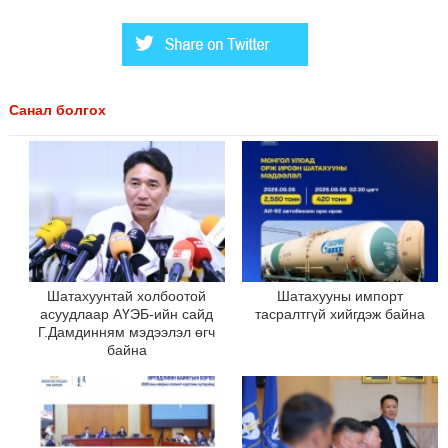
Санал болгох
Шатахуунтай холбоотой
Шатахууны импорт
асуудлаар АҮЭБ-ийн сайд
тасралтгүй хийгдэж байна
Г.Дамдинням мэдээлэл өгч
байна