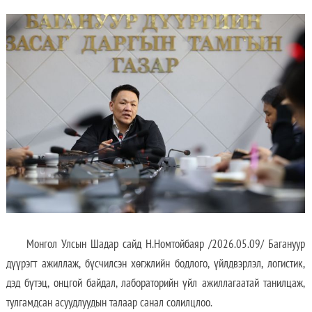
Монгол Улсын Шадар сайд Н.Номтойбаяр /2026.05.09/ Багануур
дүүрэгт ажиллаж, бүсчилсэн хөгжлийн бодлого, үйлдвэрлэл, логистик,
дэд бүтэц, онцгой байдал, лабораторийн үйл ажиллагаатай танилцаж,
тулгамдсан асуудлуудын талаар санал солилцлоо.