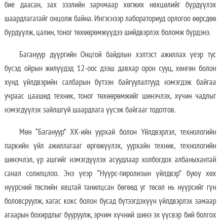
бие даасан, зах зээлийн зарчмаар хөгжих нөхцөлийг бүрдүүлэх
шаардлагатайг онцолж байна. Ингэснээр лабораториуд орлогоо өөрсдөө
бүрдүүлж, цалин, тоног төхөөрөмжүүдээ шийдвэрлэх боломж бүрдэнэ.
Багануур дүүргийн Онцгой байдлын хэлтэст ажиллах үеэр тус
бүсэд ойрын жилүүдэд 12-оос дээш давхар орон сууц, хөнгөн болон
хүнд үйлдвэрийн салбарын бүтээн байгуулалтууд нэмэгдэж байгаа
учраас цаашид техник, тоног төхөөрөмжийг шинэчлэх, хүчин чадлыг
нэмэгдүүлэх зайлшгүй шаардлага үүсэж байгааг тодотгов.
Мөн “Багануур” ХК-ийн уурхай болон Үйлдвэрлэл, технологийн
паркийн үйл ажиллагааг өргөжүүлэх, уурхайн техник, технологийн
шинэчлэл, үр ашгийг нэмэгдүүлэх асуудлаар холбогдох албаныхантай
санал солилцлоо. Энэ үеэр “Нүүрс-пиролизын үйлдвэр” буюу хөх
нүүрсний төслийн явцтай танилцсан бөгөөд уг төсөл нь нүүрсийг гүн
боловсруулж, хагас кокс болон бусад бүтээгдэхүүн үйлдвэрлэх замаар
агаарын бохирдлыг бууруулж, эрчим хүчний шинэ эх үүсвэр бий болгох