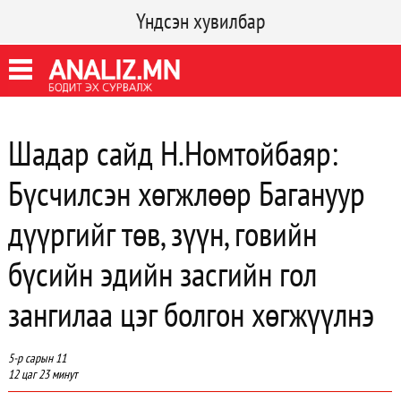
Үндсэн хувилбар
Шадар сайд Н.Номтойбаяр:
Бүсчилсэн хөгжлөөр Багануур
дүүргийг төв, зүүн, говийн
бүсийн эдийн засгийн гол
зангилаа цэг болгон хөгжүүлнэ
5-р сарын 11
12 цаг 23 минут