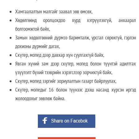
Хамгаалалтын малгайг заавал зөв өмсөх,
Хөдөлгөөнд оролцохдоо хурд хэтрүүлэхгүй, анхаарал
болгоомжтой байх,
Замын хөдөлгөөний дүрмээ баримталж, урсгал сөрөхгүй, гэрлэн
дохионы дүрмийг дагах,
Скүтер, мопед дээр давхар хүн суулгахгүй байх,
Явган хүний зам дээр скүтер, мопед болон түүнтэй адилтгах
үзүүлэлт бүхий тээврийн хэрэгслээр зорчихгүй байх,
Скүтер, мопед зэргийг зориулалтын газарт байрлуулах,
Скүтер, мопедыг 16 болон түүнээс дээш насанд хүрсэн иргэд
жолоодохыг зөвлөж байна.