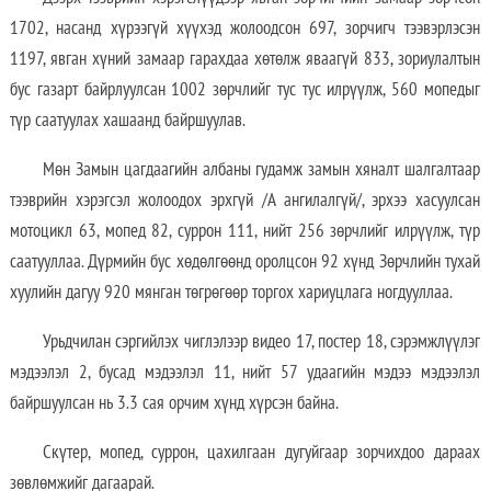
1702, насанд хүрээгүй хүүхэд жолоодсон 697, зорчигч тээвэрлэсэн
1197, явган хүний замаар гарахдаа хөтөлж яваагүй 833, зориулалтын
бус газарт байрлуулсан 1002 зөрчлийг тус тус илрүүлж, 560 мопедыг
түр саатуулах хашаанд байршуулав.
Мөн Замын цагдаагийн албаны гудамж замын хяналт шалгалтаар
тээврийн хэрэгсэл жолоодох эрхгүй /А ангилалгүй/, эрхээ хасуулсан
мотоцикл 63, мопед 82, суррон 111, нийт 256 зөрчлийг илрүүлж, түр
саатууллаа. Дүрмийн бус хөдөлгөөнд оролцсон 92 хүнд Зөрчлийн тухай
хуулийн дагуу 920 мянган төгрөгөөр торгох хариуцлага ногдууллаа.
Урьдчилан сэргийлэх чиглэлээр видео 17, постер 18, сэрэмжлүүлэг
мэдээлэл 2, бусад мэдээлэл 11, нийт 57 удаагийн мэдээ мэдээлэл
байршуулсан нь 3.3 сая орчим хүнд хүрсэн байна.
Скүтер, мопед, суррон, цахилгаан дугуйгаар зорчихдоо дараах
зөвлөмжийг дагаарай.