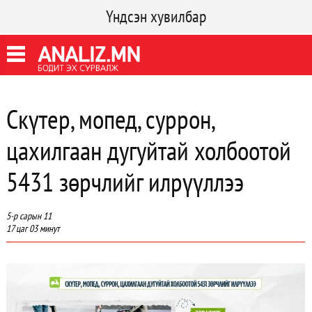
Үндсэн хувилбар
Скүтер, мопед, суррон,
цахилгаан дугуйтай холбоотой
5431 зөрчлийг илрүүллээ
5-р сарын 11
17 цаг 03 минут