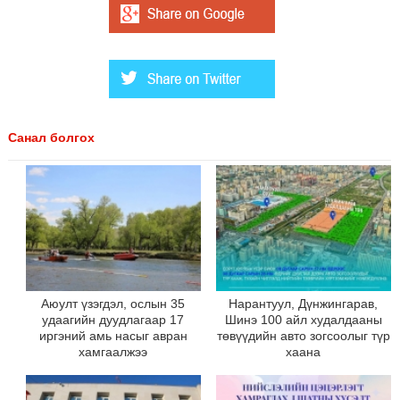
Санал болгох
Аюулт үзэгдэл, ослын 35
Нарантуул, Дүнжингарав,
удаагийн дуудлагаар 17
Шинэ 100 айл худалдааны
иргэний амь насыг авран
төвүүдийн авто зогсоолыг түр
хамгаалжээ
хаана