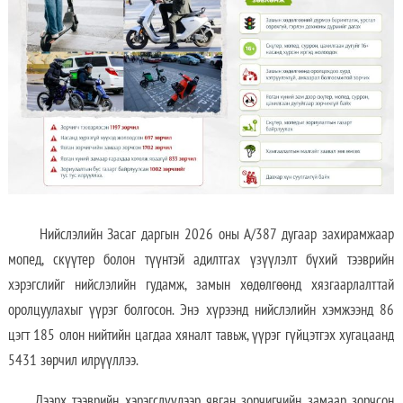
Нийслэлийн Засаг даргын 2026 оны А/387 дугаар захирамжаар
мопед, скүүтер болон түүнтэй адилтгах үзүүлэлт бүхий тээврийн
хэрэгслийг нийслэлийн гудамж, замын хөдөлгөөнд хязгаарлалттай
оролцуулахыг үүрэг болгосон. Энэ хүрээнд нийслэлийн хэмжээнд 86
цэгт 185 олон нийтийн цагдаа хяналт тавьж, үүрэг гүйцэтгэх хугацаанд
5431 зөрчил илрүүллээ.
Дээрх тээврийн хэрэгслүүдээр явган зорчигчийн замаар зорчсон