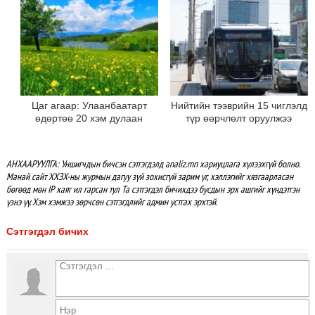
Цаг агаар: Улаанбаатарт
Нийтийн тээврийн 15 чиглэлд
өдөртөө 20 хэм дулаан
түр өөрчлөлт оруулжээ
АНХААРУУЛГА: Уншигчдын бичсэн сэтгэгдэлд analiz.mn хариуцлага хүлээхгүй болно.
Манай сайт ХХЗХ-ны журмын дагуу зүй зохисгүй зарим үг, хэллэгийг хязгаарласан
бөгөөд мөн IP хаяг ил гарсан тул Та сэтгэгдэл бичихдээ бусдын эрх ашгийг хүндэтгэн
үзнэ үү. Хэм хэмжээ зөрчсөн сэтгэгдлийг админ устгах эрхтэй.
Сэтгэгдэл бичих