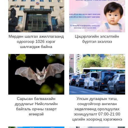
Мөрдөн шалгах ажиллагаанд
Цэцэрлэгийн элсэлтийн
одоогоор 1026 хэрэг
бүртгэл эхэллээ
шалгагдаж байна
Сарьсан багваахайн
Улсын дугаарын тэгш,
дуудлагыг Нийслэлийн
сондгойгоор ангилан
байгаль орчны газарт
хөдөлгөөнд оролцуулах
өгөөрэй
зохицуулалт 07:00-21:00
цагийн хооронд хэрэгжинэ