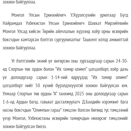
зохион байгууллаа.
Монгол Улсын Ерөнхийлөгч У.Хүрэлсүхийн урилгаар Бүгд
Найрамдах Узбекистан Улсын Ерөнхийлөгч Шавкат Мирзиёевийн
Монгол Улсад хийсэн Төрийн айлчлалын хүрээнд хоёр орны өсвөрийн
боксчдын хамтарсан бэлтгэл сургуулилалтыг Ташкент хотод амжилттай
зохион байгууллаа.
Уг бэлтгэлийн эхний үе өнгөрсөн оны зургаадугаар сарын 24-30-
нд Спортын төв ордон болон “Их тамир олимп” цогцолборт, хоёр дахь
үе долоодугаар сарын 1-14-ний өдрүүдэд “Их тамир олимп”
цогцолборт нийт 50 хүний бүрэлдэхүүнтэй зохион байгуулсан юм.
Улмаар Спортын төв ордны “А” танхимд 2025 оны долоодугаар сарын
1-6-нд Ардын багш, гавьяат дасгалжуулагч Д.Бандийн нэрэмжит бага
насны боксчдын “Олимпын гараа” тэмцээн болсон бөгөөд тус тэмцээний
үеэр Монгол, Узбекистаны өсвөрийн тамирчдын нөхөрсөг тэмцээнийг
зохион байгуулсан билээ.