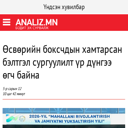
Үндсэн хувилбар
Өсвөрийн боксчдын хамтарсан
бэлтгэл сургуулилт үр дүнгээ
өгч байна
5-р сарын 12
10 цаг 42 минут