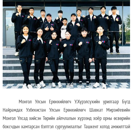
Монгол Улсын Ерөнхийлөгч У.Хүрэлсүхийн урилгаар Бүгд
Найрамдах Узбекистан Улсын Ерөнхийлөгч Шавкат Мирзиёевийн
Монгол Улсад хийсэн Төрийн айлчлалын хүрээнд хоёр орны өсвөрийн
боксчдын хамтарсан бэлтгэл сургуулилалтыг Ташкент хотод амжилттай