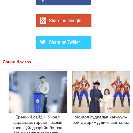
Санал болгох
Ерөнхий сайд Н.Учрал
Монгол судлалыг хөгжүүлж
гацаанаас гарсан Газрын
байгаа эрхмүүдийг шагналаа
тосны үйлдвэрийн бүтээн