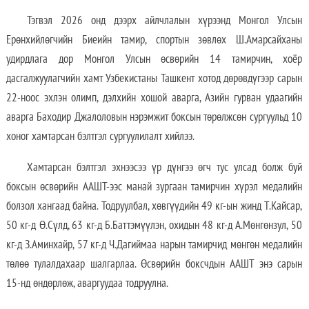
Тэгвэл 2026 онд дээрх айлчлалын хүрээнд Монгол Улсын
Ерөнхийлөгчийн Биеийн тамир, спортын зөвлөх Ш.Амарсайханы
удирдлага дор Монгол Улсын өсвөрийн 14 тамирчин, хоёр
дасгалжуулагчийн хамт Узбекистаны Ташкент хотод дөрөвдүгээр сарын
22-ноос эхлэн олимп, дэлхийн хошой аварга, Азийн гурван удаагийн
аварга Баходир Джалоловын нэрэмжит боксын төрөлжсөн сургуульд 10
хоног хамтарсан бэлтгэл сургуулилалт хийлээ.
Хамтарсан бэлтгэл эхнээсээ үр дүнгээ өгч тус улсад болж буй
боксын өсвөрийн ААШТ-ээс манай зургаан тамирчин хүрэл медалийн
болзол хангаад байна. Тодруулбал, хөвгүүдийн 49 кг-ын жинд Т.Кайсар,
50 кг-д Ө.Сүлд, 63 кг-д Б.Баттэмүүлэн, охидын 48 кг-д А.Мөнгөнзул, 50
кг-д З.Аминхайр, 57 кг-д Ч.Дагиймаа нарын тамирчид мөнгөн медалийн
төлөө тулалдахаар шалгарлаа. Өсвөрийн боксчдын ААШТ энэ сарын
15-нд өндөрлөж, аваргуудаа тодруулна.