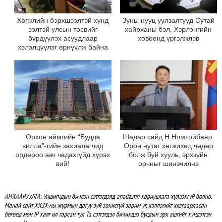
Хөгжлийн бэрхшээлтэй хүнд
Зуны нууц уулзалтууд Сутай
ээлтэй улсын төсвийг
хайрханы бэл, Хэрлэнгийн
бүрдүүлэх асуудлаар
хөвөөнд үргэлжлэв
хэлэлцүүлэг өрнүүлж байна
Орхон аймгийн “Будда
Шадар сайд Н.Номтойбаяр:
вилла”-гийн захиалагчид
Орон нутаг хөгжихөд чөдөр
ордероо авч чадахгүйд хүрэх
болж буй хууль, эрхзүйн
вий!
орчныг шинэчилнэ
АНХААРУУЛГА: Уншигчдын бичсэн сэтгэгдэлд analiz.mn хариуцлага хүлээхгүй болно.
Манай сайт ХХЗХ-ны журмын дагуу зүй зохисгүй зарим үг, хэллэгийг хязгаарласан
бөгөөд мөн IP хаяг ил гарсан тул Та сэтгэгдэл бичихдээ бусдын эрх ашгийг хүндэтгэн