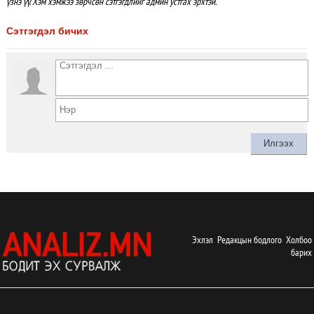
үзнэ үү. Хэм хэмжээ зөрчсөн сэтгэгдлийг админ устгах эрхтэй.
Сэтгэгдэл бичих
Эхлэл
Редакцын бодлого
Холбоо
барих