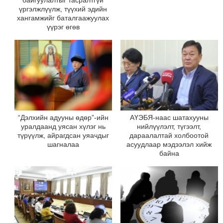
байгуулалтыг тасралтгүй
үргэлжлүүлж, түүхий эдийн
хангамжийг баталгаажуулах
үүрэг өгөв
“Дэлхийн адууны өдөр”-ийн
АҮЭБЯ-наас шатахууны
уралдаанд уясан хүлэг нь
нийлүүлэлт, түгээлт,
түрүүлж, айрагдсан уяачдыг
дараалалтай холбоотой
шагналаа
асуудлаар мэдээлэл хийж
байна