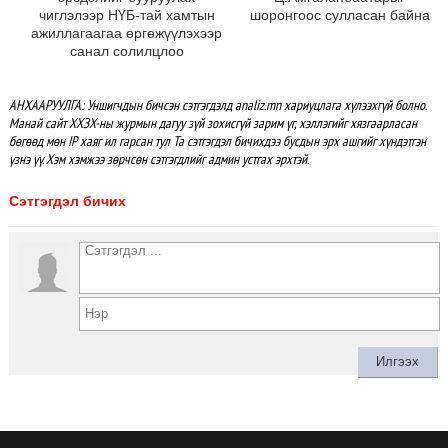
чиглэлээр НҮБ-тай хамтын
шоронгоос сулласан байна
ажиллагаагаа өргөжүүлэхээр
санал солилцлоо
АНХААРУУЛГА: Уншигчдын бичсэн сэтгэгдэлд analiz.mn хариуцлага хүлээхгүй болно.
Манай сайт ХХЗХ-ны журмын дагуу зүй зохисгүй зарим үг, хэллэгийг хязгаарласан
бөгөөд мөн IP хаяг ил гарсан тул Та сэтгэгдэл бичихдээ бусдын эрх ашгийг хүндэтгэн
үзнэ үү. Хэм хэмжээ зөрчсөн сэтгэгдлийг админ устгах эрхтэй.
Сэтгэгдэл бичих