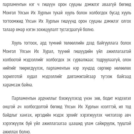
парламентын нэг ч гишүүн орон сууцны дэмжлэг аваагүй бөгөөд
Монгол Улсын Их Хурлын тухай хууль болон холбогдох бусад хууль
тогтоомжид Улсын Их Хурлын гишүүнд орон сууцны дэмжлэг олгох
талаар ямар нэгэн зохицуулалт тусгагдаагүй болно.
Хууль тогтоох, ард түмний төлөөллийн дээд байгууллага болох
Монгол Улсын Их Хурал, түүний гишүүдийн үйл ажиллагаатай
холбоотой мэдээллийг холбогдох эх сурвалжаас тодруулаагүй, олон
нийтийг төөрөгдүүлэх, парламентын нэр хүндэд сөргөөр нөлөөлөх
зорилготой худал мэдээллийг давтамжтайгаар түгээж байгаад
харамсаж байна.
Парламентын ардчиллыг бэхжүүлэхэд үнэн зөв, бодит мэдээлэл
онцгой ач холбогдолтой бөгөөд Улсын Их Хурлын нээлттэй, ил тод
байдлыг хангах, иргэдийн мэдэх эрхийг хэрэгжүүлэх чиглэлээр авч
хэрэгжүүлж буй үйл ажиллагаагаа цаашид улам сайжруулж, тууштай
ажиллах болно.