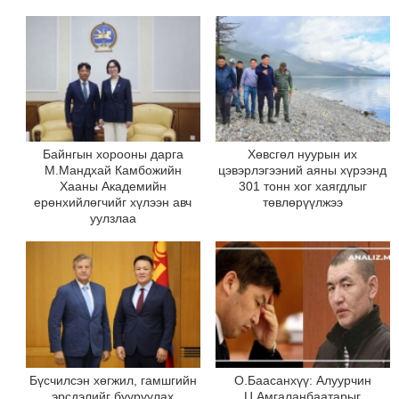
Байнгын хорооны дарга
Хөвсгөл нуурын их
М.Мандхай Камбожийн
цэвэрлэгээний аяны хүрээнд
Хааны Академийн
301 тонн хог хаягдлыг
ерөнхийлөгчийг хүлээн авч
төвлөрүүлжээ
уулзлаа
Бүсчилсэн хөгжил, гамшгийн
О.Баасанхүү: Алуурчин
эрсдэлийг бууруулах
Ц.Амгаланбаатарыг