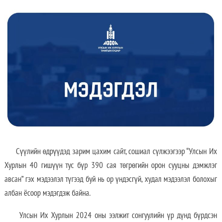
Сүүлийн өдрүүдэд зарим цахим сайт, сошиал сүлжээгээр “Улсын Их
Хурлын 40 гишүүн тус бүр 390 сая төгрөгийн орон сууцны дэмжлэг
авсан” гэх мэдээлэл түгээд буй нь ор үндэсгүй, худал мэдээлэл болохыг
албан ёсоор мэдэгдэж байна.
Улсын Их Хурлын 2024 оны ээлжит сонгуулийн үр дүнд бүрдсэн