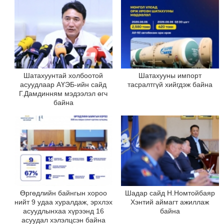
Шатахуунтай холбоотой
Шатахууны импорт
асуудлаар АҮЭБ-ийн сайд
тасралтгүй хийгдэж байна
Г.Дамдинням мэдээлэл өгч
байна
Өргөдлийн байнгын хороо
Шадар сайд Н.Номтойбаяр
нийт 9 удаа хуралдаж, эрхлэх
Хэнтий аймагт ажиллаж
асуудлынхаа хүрээнд 16
байна
асуудал хэлэлцсэн байна