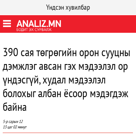
Үндсэн хувилбар
390 сая төгрөгийн орон сууцны
дэмжлэг авсан гэх мэдээлэл ор
үндэсгүй, худал мэдээлэл
болохыг албан ёсоор мэдэгдэж
байна
5-р сарын 12
13 цаг 02 минут