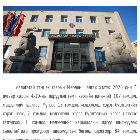
Авлигатай тэмцэх газрын Мөрдөн шалгах хэлтэс 2026 оны 5
дугаар сарын 4-10-ны өдрүүдэд гэмт хэргийн шинжтэй 107 гомдол,
мэдээллийг шалгав. Үүнээс 15 гомдол, мэдээлэлд хэрэг бүртгэлтийн
хэрэг нээх, 7 гомдол, мэдээлэлд хэрэг бүртгэлтийн хэрэг нээхээс
татгалзах, 1 гомдол, мэдээллийг харьяаллын дагуу шилжүүлэх
саналтайгаар прокурорт шилжүүлсэн бөгөөд одоогоор 84 гомдол,
мэдээллийг хянан шалгаж байна.