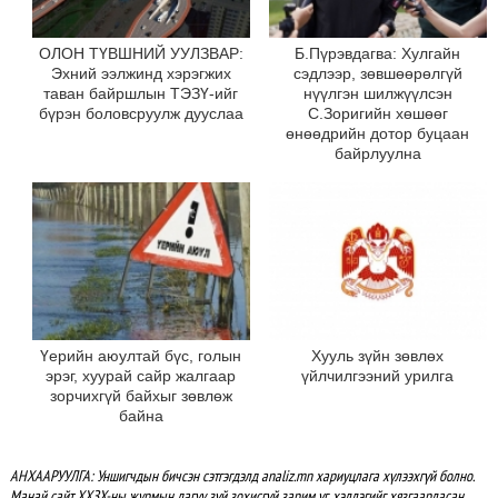
ОЛОН ТҮВШНИЙ УУЛЗВАР:
Б.Пүрэвдагва: Хулгайн
Эхний ээлжинд хэрэгжих
сэдлээр, зөвшөөрөлгүй
таван байршлын ТЭЗҮ-ийг
нүүлгэн шилжүүлсэн
бүрэн боловсруулж дууслаа
С.Зоригийн хөшөөг
өнөөдрийн дотор буцаан
байрлуулна
Үерийн аюултай бүс, голын
Хууль зүйн зөвлөх
эрэг, хуурай сайр жалгаар
үйлчилгээний урилга
зорчихгүй байхыг зөвлөж
байна
АНХААРУУЛГА: Уншигчдын бичсэн сэтгэгдэлд analiz.mn хариуцлага хүлээхгүй болно.
Манай сайт ХХЗХ-ны журмын дагуу зүй зохисгүй зарим үг, хэллэгийг хязгаарласан