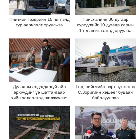
Нийтийн тээврийн 15 чиглэлд
Нийслэлийн 30 дугаар
түр өөрчлөлт оруулжээ
сургуулийг 10 дугаар сарын
1-нд ашиглалтад оруулна
Дулааны алдагдалгүй айл
Төр, нийгмийн нэрт зүтгэлтэн
өрхүүдийг үе шаттайгаар
С.Зоригийн хөшөөг буцаан
хийн халаалтад шилжүүлнэ
байрлууллаа