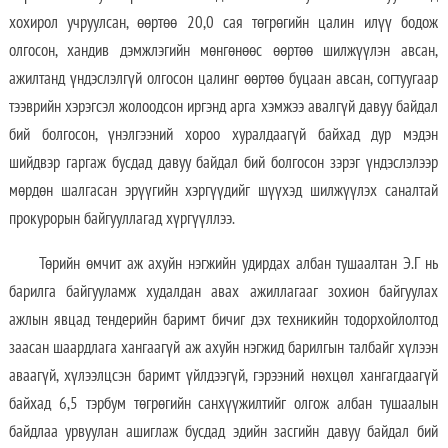
хохирол учруулсан, өөртөө 20,0 сая төгрөгийн цалин илүү бодож
олгосон, хандив дэмжлэгийн мөнгөнөөс өөртөө шилжүүлэн авсан,
ажилтанд үндэслэлгүй олгосон цалинг өөртөө буцаан авсан, согтуугаар
тээврийн хэрэгсэл жолоодсон иргэнд арга хэмжээ авалгүй давуу байдал
бий болгосон, үнэлгээний хороо хуралдаагүй байхад дур мэдэн
шийдвэр гаргаж бусдад давуу байдал бий болгосон зэрэг үндэслэлээр
мөрдөн шалгасан эрүүгийн хэргүүдийг шүүхэд шилжүүлэх саналтай
прокурорын байгууллагад хүргүүллээ.
Төрийн өмчит аж ахуйн нэгжийн удирдах албан тушаалтан Э.Г нь
барилга байгууламж худалдан авах ажиллагааг зохион байгуулах
ажлын явцад тендерийн баримт бичиг дэх техникийн тодорхойлолтод
заасан шаардлага хангаагүй аж ахуйн нэгжид барилгын талбайг хүлээн
аваагүй, хүлээлцсэн баримт үйлдээгүй, гэрээний нөхцөл хангагдаагүй
байхад 6,5 тэрбум төгрөгийн санхүүжилтийг олгож албан тушаалын
байдлаа урвуулан ашиглаж бусдад эдийн засгийн давуу байдал бий