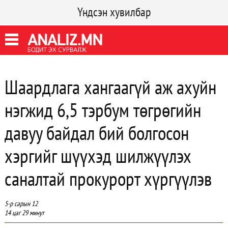
Үндсэн хувилбар
Шаардлага хангаагүй аж ахуйн
нэгжид 6,5 тэрбум төгрөгийн
давуу байдал бий болгосон
хэргийг шүүхэд шилжүүлэх
саналтай прокурорт хүргүүлэв
5-р сарын 12
14 цаг 29 минут