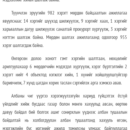
Түүнчлэн эрүүгийн 982 хэрэгт мөрдөн байцаалтын ажиллагаа
явуулснаас 14 хэргийг шүүхэд шилжүүлэх, 9 хэргийг хаах, 1 хэргийг
харьяаллын дагуу шилжүүлэх саналтай прокурорт хүргүүлж, 3 хэргийг
нэгтгэн шалгаж байна. Мөрдөн шалгах ажиллагаанд одоогоор 955
хэрэг шалгагдаж байна.
Өнгөрсөн долоо хоногт гэмт хэргийн шалтгаан, нөхцөлийг
арилгуулахаар 6 мөрдөгчийн мэдэгдэл хүргүүлж, хэрэг бүртгэлтийн 2
хэрэгт нийт 4 объектод нэгжлэг хийн, 1 хүнийг хойшлуулшгүйгээр
баривчилж, 7 хүнд цагдан хорих таслан сэргийлэх арга хэмжээ авав.
Албаны чиг үүргээ хэрэгжүүлээгүйн хариуд гүйцэтгэх ёсгүй
үйлдлийг хийж бусдаас газар болон мөнгө хахуульд авсан, өөртөө
давуу байдал бий болгох ашиг сонирхлын үүднээс албан тушаалын
байдалтай нь холбогдуулан албан тушаалтанд хахууль өгсөн,
мэргэжлийн бус иргэнийг ажилд томилсны улмаас байгууллагад