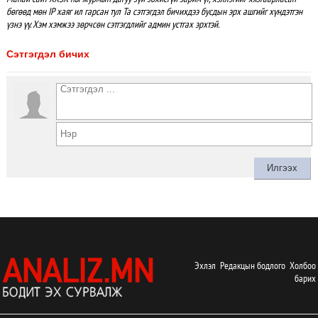
бөгөөд мөн IP хаяг ил гарсан тул Та сэтгэгдэл бичихдээ бусдын эрх ашгийг хүндэтгэн
үзнэ үү. Хэм хэмжээ зөрчсөн сэтгэгдлийг админ устгах эрхтэй.
Сэтгэгдэл бичих
Эхлэл
Редакцын бодлого
Холбоо
барих