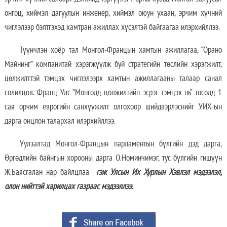
онгоц, хиймэл дагуулын инженер, хиймэл оюун ухаан, эрчим хүчний
чиглэлээр бэлтгэхэд хамтран ажиллах хүсэлтэй байгаагаа илэрхийллээ.
Түүнчлэн хоёр тал Монгол-Францын хамтын ажиллагаа, “Орано
Майнинг” компанитай хэрэгжүүлж буй стратегийн төслийн хэрэгжилт,
цөлжилттэй тэмцэх чиглэлээрх хамтын ажиллагааны талаар санал
солилцов. Франц Улс “Монголд цөлжилтийн эсрэг тэмцэх нь” төсөлд 1
сая орчим еврогийн санхүүжилт олгохоор шийдвэрлэснийг УИХ-ын
дарга онцлон талархал илэрхийллээ.
Уулзалтад Монгол-Францын парламентын бүлгийн дэд дарга,
Өргөдлийн байнгын хорооны дарга О.Номинчимэг, тус бүлгийн гишүүн
Ж.Баясгалан нар байлцлаа
гэж Улсын Их Хурлын Хэвлэл мэдээлэл,
олон нийттэй харилцах газраас мэдээллээ.