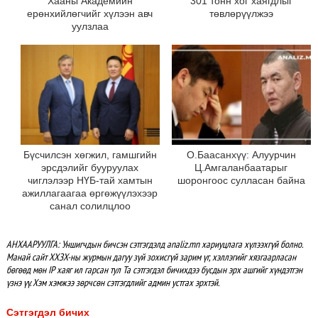
Хааны Академийн
301 тонн хог хаягдлыг
ерөнхийлөгчийг хүлээн авч
төвлөрүүлжээ
уулзлаа
Бүсчилсэн хөгжил, гамшгийн
О.Баасанхүү: Алуурчин
эрсдэлийг бууруулах
Ц.Амгаланбаатарыг
чиглэлээр НҮБ-тай хамтын
шоронгоос сулласан байна
ажиллагаагаа өргөжүүлэхээр
санал солилцлоо
АНХААРУУЛГА: Уншигчдын бичсэн сэтгэгдэлд analiz.mn хариуцлага хүлээхгүй болно.
Манай сайт ХХЗХ-ны журмын дагуу зүй зохисгүй зарим үг, хэллэгийг хязгаарласан
бөгөөд мөн IP хаяг ил гарсан тул Та сэтгэгдэл бичихдээ бусдын эрх ашгийг хүндэтгэн
үзнэ үү. Хэм хэмжээ зөрчсөн сэтгэгдлийг админ устгах эрхтэй.
Сэтгэгдэл бичих