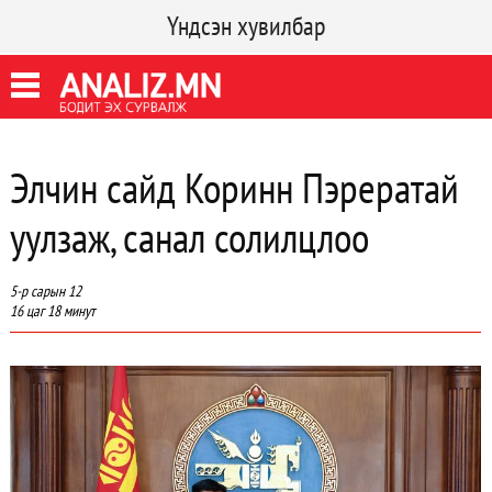
Үндсэн хувилбар
Элчин сайд Коринн Пэрератай
уулзаж, санал солилцлоо
5-р сарын 12
16 цаг 18 минут