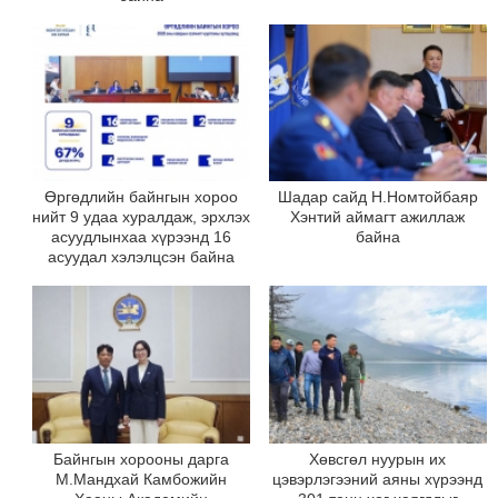
Өргөдлийн байнгын хороо
Шадар сайд Н.Номтойбаяр
нийт 9 удаа хуралдаж, эрхлэх
Хэнтий аймагт ажиллаж
асуудлынхаа хүрээнд 16
байна
асуудал хэлэлцсэн байна
Байнгын хорооны дарга
Хөвсгөл нуурын их
М.Мандхай Камбожийн
цэвэрлэгээний аяны хүрээнд