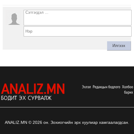
Эхлэл
Редакцын бодлого
Холбоо
барих
ANALIZ.MN © 2026 он. Зохиогчийн эрх хуулиар хамгаалагдсан.