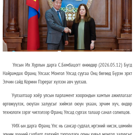
Улсын Их Хурлын дарга С.Бямбацогт өнөөдөр (2026.05.12) Бүгд
Найрамдах Франц Улсаас Монгол Улсад суугаа Онц бөгөөд Бүрэн эрхт
Элчин сайд Коринн Пэрераг хүлээн авч уулзав.
Уулзалтаар хоёр улсын парламент хоорондын хамтын ажиллагааг
өргөжүүлэх, оюутан залуусыг хиймэл оюун ухаан, эрчим хүч, өндөр
технологи зэрэг чиглэлээр Франц Улсад сургах талаар санал солилцов.
УИХ-ын дарга Франц Улс нь сансар судлал, иргэний нисэх, цөмийн
эрчим хүчний салбарт дэлхийд тэргүүлэгч орны хувьд монгол залуусыг