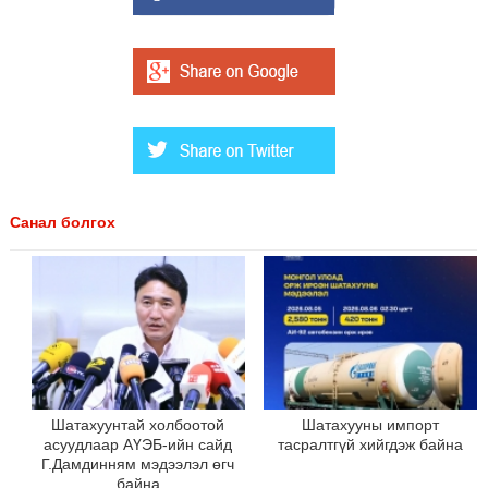
Санал болгох
Шатахуунтай холбоотой
Шатахууны импорт
асуудлаар АҮЭБ-ийн сайд
тасралтгүй хийгдэж байна
Г.Дамдинням мэдээлэл өгч
байна