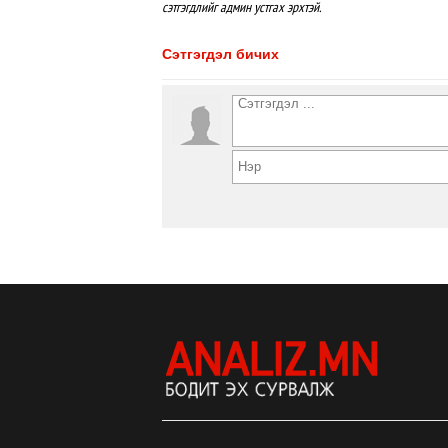
сэтгэгдлийг админ устгах эрхтэй.
Сэтгэгдэл бичих