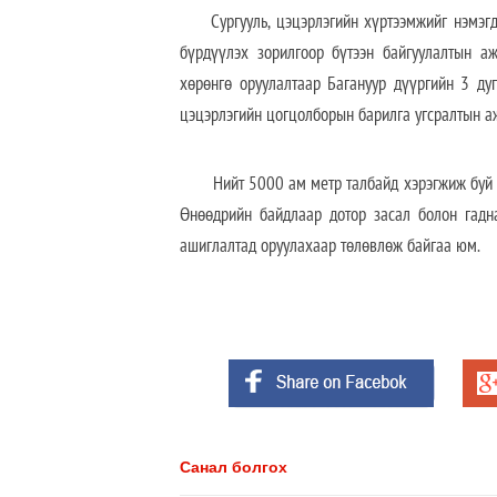
Сургууль, цэцэрлэгийн хүртээмжийг нэмэгдүү
бүрдүүлэх зорилгоор бүтээн байгуулалтын аж
хөрөнгө оруулалтаар Багануур дүүргийн 3 ду
цэцэрлэгийн цогцолборын барилга угсралтын аж
Нийт 5000 ам метр талбайд хэрэгжиж буй т
Өнөөдрийн байдлаар дотор засал болон гадн
ашиглалтад оруулахаар төлөвлөж байгаа юм.
Санал болгох