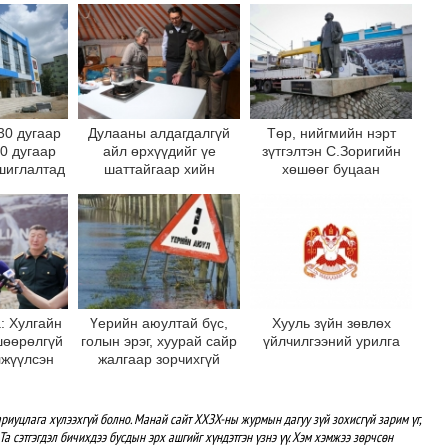
30 дугаар
Дулааны алдагдалгүй
Төр, нийгмийн нэрт
10 дугаар
айл өрхүүдийг үе
зүтгэлтэн С.Зоригийн
шиглалтад
шаттайгаар хийн
хөшөөг буцаан
на
халаалтад шилжүүлнэ
байрлууллаа
: Хулгайн
Үерийн аюултай бүс,
Хууль зүйн зөвлөх
шөөрөлгүй
голын эрэг, хуурай сайр
үйлчилгээний урилга
лжүүлсэн
жалгаар зорчихгүй
 хөшөөг
байхыг зөвлөж байна
 дотор
рлуулна
риуцлага хүлээхгүй болно. Манай сайт ХХЗХ-ны журмын дагуу зүй зохисгүй зарим үг,
Та сэтгэгдэл бичихдээ бусдын эрх ашгийг хүндэтгэн үзнэ үү. Хэм хэмжээ зөрчсөн