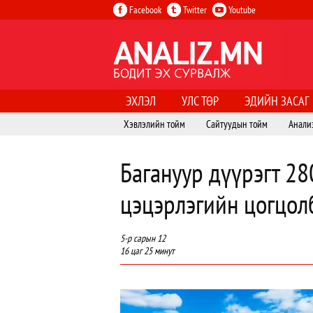
Facebook
Twitter
Youtube
ЭХЛЭЛ
УЛС ТӨР
ЭДИЙН ЗАСАГ
Хэвлэлийн тойм
Сайтуудын тойм
Анали
Багануур дүүрэгт 28
цэцэрлэгийн цогцол
5-р сарын 12
16 цаг 25 минут