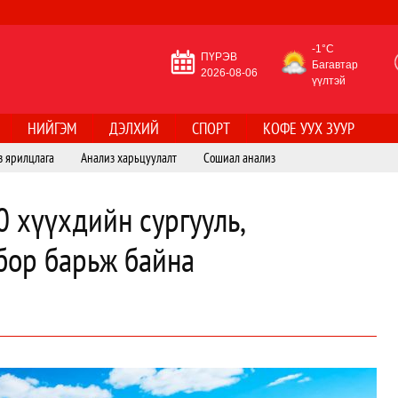
-1°C
ПҮРЭВ
Багавтар
2026-08-06
үүлтэй
НИЙГЭМ
ДЭЛХИЙ
СПОРТ
КОФЕ УУХ ЗУУР
з ярилцлага
Анализ харьцуулалт
Сошиал анализ
0 хүүхдийн сургууль,
бор барьж байна