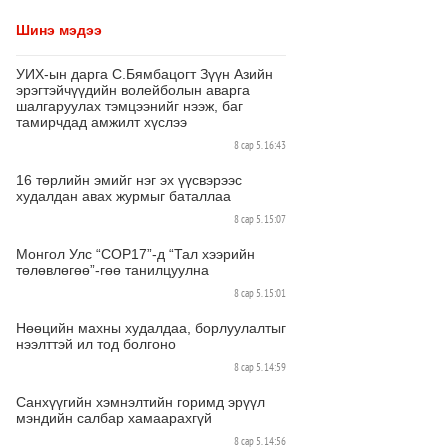
Шинэ мэдээ
УИХ-ын дарга С.Бямбацогт Зүүн Азийн
эрэгтэйчүүдийн волейболын аварга
шалгаруулах тэмцээнийг нээж, баг
тамирчдад амжилт хүслээ
8 сар 5. 16:43
16 төрлийн эмийг нэг эх үүсвэрээс
худалдан авах журмыг баталлаа
8 сар 5. 15:07
Монгол Улс “COP17”-д “Тал хээрийн
төлөвлөгөө”-гөө танилцуулна
8 сар 5. 15:01
Нөөцийн махны худалдаа, борлуулалтыг
нээлттэй ил тод болгоно
8 сар 5. 14:59
Санхүүгийн хэмнэлтийн горимд эрүүл
мэндийн салбар хамаарахгүй
8 сар 5. 14:56