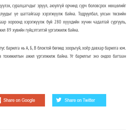
лэх, суралцагчдыг эрүүл, аюулгүй орчинд сурч боловсрох нөхцөлийг
луудыг үе шаттайгаар хэрэгжүүлж байна. Тодруулбал, улсын төсвийн
гаар хороонд хэрэгжүүлж буй 280 хүүхдийн хүчин чадалтай сургууль,
ил 89 хувийн гүйцэтгэлтэй үргэлжилж байна.
ус барилга нь А, Б, В блоктой бөгөөд зоорьгүй, хоёр давхар барилга юм.
а тохижилтын ажил үргэлжилж байна. Уг барилгыг энэ ондоо багтаан