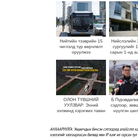
Нийтийн тээврийн 15
Нийслэлийн 
чиглэлд түр өөрчлөлт
сургуулийг 
оруулжээ
сарын 1-нд а
оруул
ОЛОН ТҮВШНИЙ
Б.Пүрэвдагва
УУЛЗВАР: Эхний
сэдлээр, зөв
ээлжинд хэрэгжих таван
нүүлгэн ши
байршлын ТЭЗҮ-ийг
С.Зоригийн
бүрэн боловсруулж
өнөөдрийн
дууслаа
буцаан бай
АНХААРУУЛГА: Уншигчдын бичсэн сэтгэгдэлд analiz.mn ха
хэллэгийг хязгаарласан бөгөөд мөн IP хаяг ил гарсан тул 