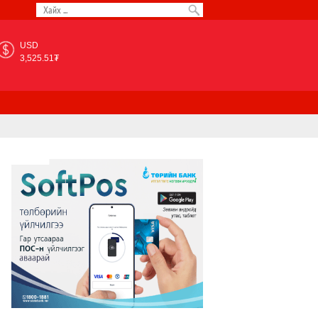
USD
3,525.51₮