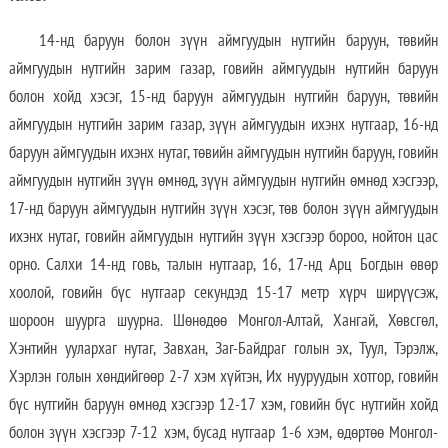
14-нд баруун болон зүүн аймгуудын нутгийн баруун, төвийн
аймгуудын нутгийн зарим газар, говийн аймгуудын нутгийн баруун
болон хойд хэсэг, 15-нд баруун аймгуудын нутгийн баруун, төвийн
аймгуудын нутгийн зарим газар, зүүн аймгуудын ихэнх нутгаар, 16-нд
баруун аймгуудын ихэнх нутаг, төвийн аймгуудын нутгийн баруун, говийн
аймгуудын нутгийн зүүн өмнөд, зүүн аймгуудын нутгийн өмнөд хэсгээр,
17-нд баруун аймгуудын нутгийн зүүн хэсэг, төв болон зүүн аймгуудын
ихэнх нутаг, говийн аймгуудын нутгийн зүүн хэсгээр бороо, нойтон цас
орно. Салхи 14-нд говь, талын нутгаар, 16, 17-нд Арц Богдын өвөр
хоолой, говийн бүс нутгаар секундэд 15-17 метр хүрч ширүүсэж,
шороон шуурга шуурна. Шөнөдөө Монгол-Алтай, Хангай, Хөвсгөл,
Хэнтийн уулархаг нутаг, Завхан, Заг-Байдраг голын эх, Туул, Тэрэлж,
Хэрлэн голын хөндийгөөр 2-7 хэм хүйтэн, Их нууруудын хотгор, говийн
бүс нутгийн баруун өмнөд хэсгээр 12-17 хэм, говийн бүс нутгийн хойд
болон зүүн хэсгээр 7-12 хэм, бусад нутгаар 1-6 хэм, өдөртөө Монгол-