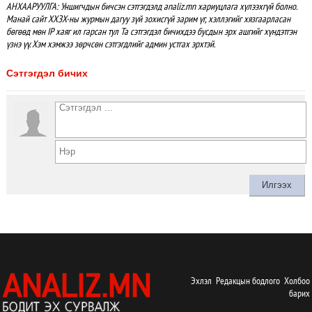
АНХААРУУЛГА: Уншигчдын бичсэн сэтгэгдэлд analiz.mn хариуцлага хүлээхгүй болно.
Манай сайт ХХЗХ-ны журмын дагуу зүй зохисгүй зарим үг, хэллэгийг хязгаарласан
бөгөөд мөн IP хаяг ил гарсан тул Та сэтгэгдэл бичихдээ бусдын эрх ашгийг хүндэтгэн
үзнэ үү. Хэм хэмжээ зөрчсөн сэтгэгдлийг админ устгах эрхтэй.
Сэтгэгдэл бичих
Эхлэл
Редакцын бодлого
Холбоо
барих