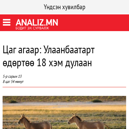
Үндсэн хувилбар
Цаг агаар: Улаанбаатарт
өдөртөө 18 хэм дулаан
5-р сарын 13
8 цаг 54 минут