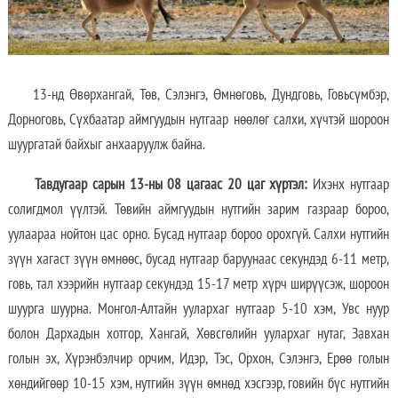
13-нд Өвөрхангай, Төв, Сэлэнгэ, Өмнөговь, Дундговь, Говьсүмбэр,
Дорноговь, Сүхбаатар аймгуудын нутгаар нөөлөг салхи, хүчтэй шороон
шуургатай байхыг анхааруулж байна.
Тавдугаар сарын 13-ны 08 цагаас 20 цаг хүртэл:
Ихэнх нутгаар
солигдмол үүлтэй. Төвийн аймгуудын нутгийн зарим газраар бороо,
уулаараа нойтон цас орно. Бусад нутгаар бороо орохгүй. Салхи нутгийн
зүүн хагаст зүүн өмнөөс, бусад нутгаар баруунаас секундэд 6-11 метр,
говь, тал хээрийн нутгаар секундэд 15-17 метр хүрч ширүүсэж, шороон
шуурга шуурна. Монгол-Алтайн уулархаг нутгаар 5-10 хэм, Увс нуур
болон Дархадын хотгор, Хангай, Хөвсгөлийн уулархаг нутаг, Завхан
голын эх, Хүрэнбэлчир орчим, Идэр, Тэс, Орхон, Сэлэнгэ, Ерөө голын
хөндийгөөр 10-15 хэм, нутгийн зүүн өмнөд хэсгээр, говийн бүс нутгийн