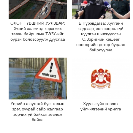
ОЛОН ТҮВШНИЙ УУЛЗВАР:
Б.Пүрэвдагва: Хулгайн
Эхний ээлжинд хэрэгжих
сэдлээр, зөвшөөрөлгүй
таван байршлын ТЭЗҮ-ийг
нүүлгэн шилжүүлсэн
бүрэн боловсруулж дууслаа
С.Зоригийн хөшөөг
өнөөдрийн дотор буцаан
байрлуулна
Үерийн аюултай бүс, голын
Хууль зүйн зөвлөх
эрэг, хуурай сайр жалгаар
үйлчилгээний урилга
зорчихгүй байхыг зөвлөж
байна