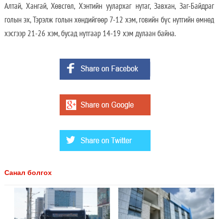
Алтай, Хангай, Хөвсгөл, Хэнтийн уулархаг нутаг, Завхан, Заг-Байдраг
голын эх, Тэрэлж голын хөндийгөөр 7-12 хэм, говийн бүс нутгийн өмнөд
хэсгээр 21-26 хэм, бусад нутгаар 14-19 хэм дулаан байна.
Санал болгох