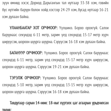
зүүн өмнөд хэсэг, Дорнод Дарьгангын тал нутгаар 33-38 хэм, говийн
бүс нутгийн баруун болон хойд хэсгээр 24-29 хэм, бусад нутгаар 16-21
хэм дулаан байна.
УЛААНБААТАР ХОТ ОРЧМООР:
Үүлшинэ. Бороо орохгүй. Салхи
баруунаас секундэд 6-11 метр, зарим үед секундэд 15-17 метр хүрч
ширүүсэж, шороон шуурга шуурна. Сэрүүсэж 16-18 хэм дулаан байна.
БАГАНУУР ОРЧМООР:
Үүлшинэ. Бороо орохгүй. Салхи баруунаас
секундэд 6-11 метр, зарим үед секундэд 15-17 метр хүрч ширүүсэж,
шороон шуурга шуурна. Сэрүүсэж 19-21 хэм дулаан байна.
ТЭРЭЛЖ ОРЧМООР:
Үүлшинэ. Бороо орохгүй. Салхи баруунаас
секундэд 5-10 метр, зарим үед секундэд 13-15 метр хүрч ширүүсэж,
шороон шуурга шуурна. Сэрүүсэж 16-18 хэм дулаан байна.
Тавдугаар сарын 14-нөөс
18-ныг хүртэлх
цаг агаарын урьдчилсан
төлөв: