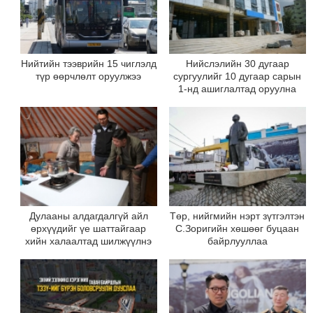
Нийтийн тээврийн 15 чиглэлд
Нийслэлийн 30 дугаар
түр өөрчлөлт оруулжээ
сургуулийг 10 дугаар сарын
1-нд ашиглалтад оруулна
Дулааны алдагдалгүй айл
Төр, нийгмийн нэрт зүтгэлтэн
өрхүүдийг үе шаттайгаар
С.Зоригийн хөшөөг буцаан
хийн халаалтад шилжүүлнэ
байрлууллаа