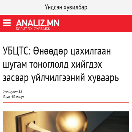
Үндсэн хувилбар
УБЦТС: Өнөөдөр цахилгаан
шугам тоноглолд хийгдэх
засвар үйлчилгээний хуваарь
5-р сарын 13
8 цаг 58 минут