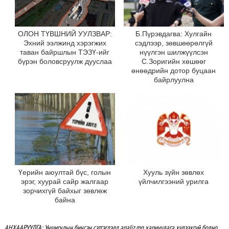
ОЛОН ТҮВШНИЙ УУЛЗВАР:
Б.Пүрэвдагва: Хулгайн
Эхний ээлжинд хэрэгжих
сэдлээр, зөвшөөрөлгүй
таван байршлын ТЭЗҮ-ийг
нүүлгэн шилжүүлсэн
бүрэн боловсруулж дууслаа
С.Зоригийн хөшөөг
өнөөдрийн дотор буцаан
байрлуулна
Үерийн аюултай бүс, голын
Хууль зүйн зөвлөх
эрэг, хуурай сайр жалгаар
үйлчилгээний урилга
зорчихгүй байхыг зөвлөж
байна
АНХААРУУЛГА: Уншигчдын бичсэн сэтгэгдэлд analiz.mn хариуцлага хүлээхгүй болно.