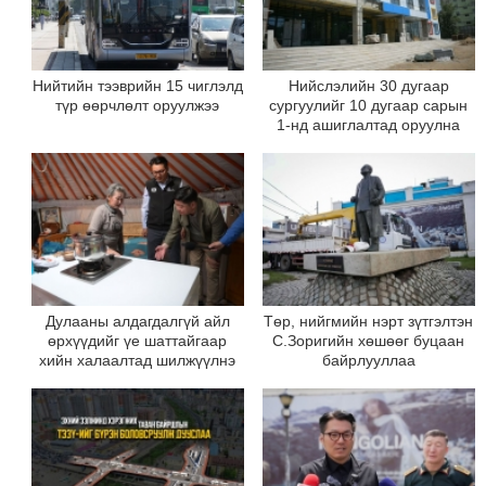
Нийтийн тээврийн 15 чиглэлд
Нийслэлийн 30 дугаар
түр өөрчлөлт оруулжээ
сургуулийг 10 дугаар сарын
1-нд ашиглалтад оруулна
Дулааны алдагдалгүй айл
Төр, нийгмийн нэрт зүтгэлтэн
өрхүүдийг үе шаттайгаар
С.Зоригийн хөшөөг буцаан
хийн халаалтад шилжүүлнэ
байрлууллаа