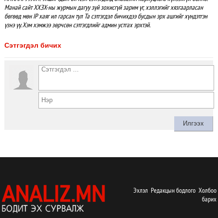
Манай сайт ХХЗХ-ны журмын дагуу зүй зохисгүй зарим үг, хэллэгийг хязгаарласан
бөгөөд мөн IP хаяг ил гарсан тул Та сэтгэгдэл бичихдээ бусдын эрх ашгийг хүндэтгэн
үзнэ үү. Хэм хэмжээ зөрчсөн сэтгэгдлийг админ устгах эрхтэй.
Сэтгэгдэл бичих
Эхлэл
Редакцын бодлого
Холбоо
барих