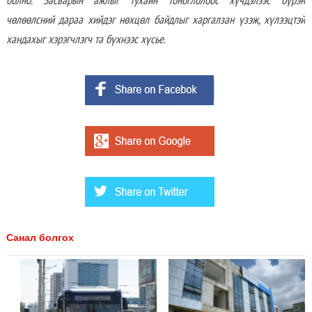
чөлөөлсний дараа хийдэг нөхцөл байдлыг харгалзан үзэж, хүлээцтэй
хандахыг хэрэгчлэгч та бүхнээс хүсье.
Санал болгох