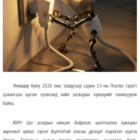
Өнөөдөр буюу 2026 оны тавдугаар сарын 13-ны Лхагва гарагт
цахилгаан шугам сүлжээнд хийх засварын хуваарийг танилцуулж
байна.
ЖИЧ: Цаг агаарын нөхцөл байдлаас шалтгаалан хуваарьт
өөрчлөлт орвол, гэрээт бүртгэлтэй утасны дугаарт мэдээлэл хүргэх
болно. Засварын ажлыг тухайн тоноглолоос хүчдэлээс бүрэн