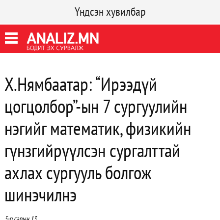
Үндсэн хувилбар
Х.Нямбаатар: “Ирээдүй
цогцолбор”-ын 7 сургуулийн
нэгийг математик, физикийн
гүнзгийрүүлсэн сургалттай
ахлах сургууль болгож
шинэчилнэ
5-р сарын 13