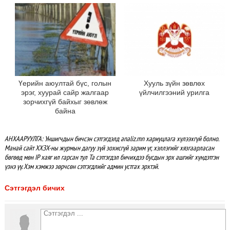
Үерийн аюултай бүс, голын
Хууль зүйн зөвлөх
эрэг, хуурай сайр жалгаар
үйлчилгээний урилга
зорчихгүй байхыг зөвлөж
байна
АНХААРУУЛГА: Уншигчдын бичсэн сэтгэгдэлд analiz.mn хариуцлага хүлээхгүй болно.
Манай сайт ХХЗХ-ны журмын дагуу зүй зохисгүй зарим үг, хэллэгийг хязгаарласан
бөгөөд мөн IP хаяг ил гарсан тул Та сэтгэгдэл бичихдээ бусдын эрх ашгийг хүндэтгэн
үзнэ үү. Хэм хэмжээ зөрчсөн сэтгэгдлийг админ устгах эрхтэй.
Сэтгэгдэл бичих