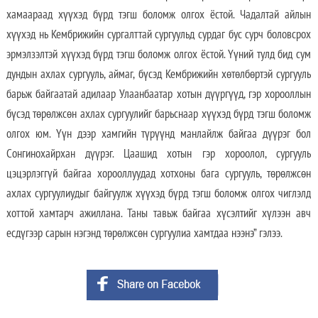
хамаараад хүүхэд бүрд тэгш боломж олгох ёстой. Чадалтай айлын
хүүхэд нь Кембрижийн сургалттай сургуульд сурдаг бус сурч боловсрох
эрмэлзэлтэй хүүхэд бүрд тэгш боломж олгох ёстой. Үүний тулд бид сум
дундын ахлах сургууль, аймаг, бүсэд Кембрижийн хөтөлбөртэй сургууль
барьж байгаатай адилаар Улаанбаатар хотын дүүргүүд, гэр хорооллын
бүсэд төрөлжсөн ахлах сургуулийг барьснаар хүүхэд бүрд тэгш боломж
олгох юм. Үүн дээр хамгийн түрүүнд манлайлж байгаа дүүрэг бол
Сонгинохайрхан дүүрэг. Цаашид хотын гэр хороолол, сургууль
цэцэрлэггүй байгаа хорооллуудад хотхоны бага сургууль, төрөлжсөн
ахлах сургуулиудыг байгуулж хүүхэд бүрд тэгш боломж олгох чиглэлд
хоттой хамтарч ажиллана. Таны тавьж байгаа хүсэлтийг хүлээн авч
есдүгээр сарын нэгэнд төрөлжсөн сургуулиа хамтдаа нээнэ” гэлээ.