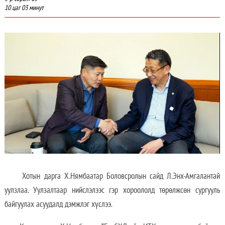
10 цаг 03 минут
Хотын дарга Х.Нямбаатар Боловсролын сайд Л.Энх-Амгалантай
уулзлаа. Уулзалтаар нийслэлээс гэр хороололд төрөлжсөн сургууль
байгуулах асуудалд дэмжлэг хүслээ.