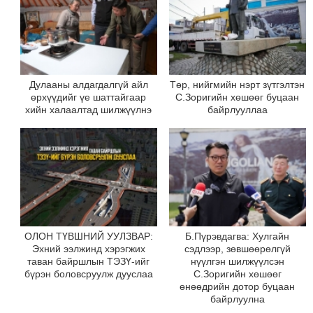
Дулааны алдагдалгүй айл
Төр, нийгмийн нэрт зүтгэлтэн
өрхүүдийг үе шаттайгаар
С.Зоригийн хөшөөг буцаан
хийн халаалтад шилжүүлнэ
байрлууллаа
ОЛОН ТҮВШНИЙ УУЛЗВАР:
Б.Пүрэвдагва: Хулгайн
Эхний ээлжинд хэрэгжих
сэдлээр, зөвшөөрөлгүй
таван байршлын ТЭЗҮ-ийг
нүүлгэн шилжүүлсэн
бүрэн боловсруулж дууслаа
С.Зоригийн хөшөөг
өнөөдрийн дотор буцаан
байрлуулна