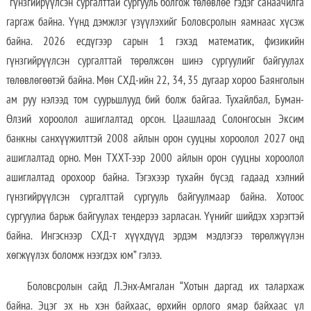
гүнзгийрүүлсэн сургалттай сургууль болгож төлөвлөе гэдэг санаачилга
гаргаж байна. Үүнд дэмжлэг үзүүлэхийг Боловсролын яамнаас хүсэж
байна. 2026 есдүгээр сарын 1 гэхэд математик, физикийн
гүнзгийрүүлсэн сургалттай төрөлжсөн шинэ сургуулийг байгуулах
төлөвлөгөөтэй байна. Мөн СХД-ийн 22, 34, 35 дугаар хороо Баянголын
ам руу нэлээд том суурьшлууд бий болж байгаа. Тухайлбал, Буман-
Өлзий хороолол ашиглалтад орсон. Цаашлаад Солонгосын Эксим
банкны санхүүжилттэй 2008 айлын орон сууцны хороолол 2027 онд
ашиглалтад орно. Мөн ТХХТ-ээр 2000 айлын орон сууцны хороолол
ашиглалтад орохоор байна. Тэгэхээр тухайн бүсэд гадаад хэлний
гүнзгийрүүлсэн сургалттай сургууль байгуулмаар байна. Хотоос
сургуулиа барьж байгуулах тендерээ зарласан. Үүнийг шийдэх хэрэгтэй
байна. Ингэснээр СХД-т хүүхдүүд эрдэм мэдлэгээ төрөлжүүлэн
хөгжүүлэх боломж нээгдэх юм” гэлээ.
Боловсролын сайд Л.Энх-Амгалан “Хотын даргад их талархаж
байна. Эцэг эх нь хэн байхаас, өрхийн орлого ямар байхаас үл