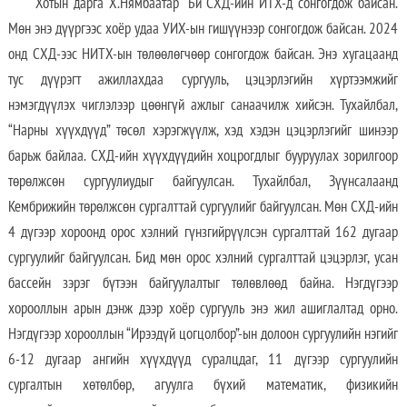
Хотын дарга Х.Нямбаатар “Би СХД-ийн ИТХ-д сонгогдож байсан.
Мөн энэ дүүргээс хоёр удаа УИХ-ын гишүүнээр сонгогдож байсан. 2024
онд СХД-ээс НИТХ-ын төлөөлөгчөөр сонгогдож байсан. Энэ хугацаанд
тус дүүрэгт ажиллахдаа сургууль, цэцэрлэгийн хүртээмжийг
нэмэгдүүлэх чиглэлээр цөөнгүй ажлыг санаачилж хийсэн. Тухайлбал,
“Нарны хүүхдүүд” төсөл хэрэгжүүлж, хэд хэдэн цэцэрлэгийг шинээр
барьж байлаа. СХД-ийн хүүхдүүдийн хоцрогдлыг бууруулах зорилгоор
төрөлжсөн сургуулиудыг байгуулсан. Тухайлбал, Зүүнсалаанд
Кембрижийн төрөлжсөн сургалттай сургуулийг байгуулсан. Мөн СХД-ийн
4 дүгээр хороонд орос хэлний гүнзгийрүүлсэн сургалттай 162 дугаар
сургуулийг байгуулсан. Бид мөн орос хэлний сургалттай цэцэрлэг, усан
бассейн зэрэг бүтээн байгуулалтыг төлөвлөөд байна. Нэгдүгээр
хорооллын арын дэнж дээр хоёр сургууль энэ жил ашиглалтад орно.
Нэгдүгээр хорооллын “Ирээдүй цогцолбор”-ын долоон сургуулийн нэгийг
6-12 дугаар ангийн хүүхдүүд суралцдаг, 11 дүгээр сургуулийн
сургалтын хөтөлбөр, агуулга бүхий математик, физикийн