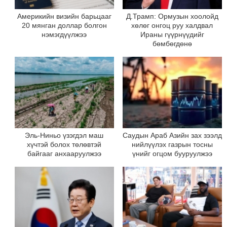
Америкийн визийн барьцааг
Д.Трамп: Ормузын хоолойд
20 мянган доллар болгон
хөлөг онгоц руу халдвал
нэмэгдүүлжээ
Ираны гүүрнүүдийг
бөмбөгдөнө
Эль-Ниньо үзэгдэл маш
Саудын Араб Азийн зах зээлд
хүчтэй болох төлөвтэй
нийлүүлэх газрын тосны
байгааг анхааруулжээ
үнийг огцом бууруулжээ