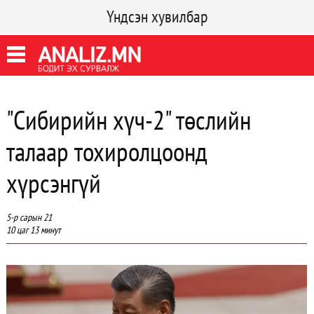
Үндсэн хувилбар
"Сибирийн хүч-2" төслийн
талаар тохиролцоонд
хүрсэнгүй
5-р сарын 21
10 цаг 13 минут