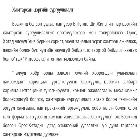
Хамтарсан цэргийн сургуулилалт
Бээжинд болсон уулзалтын үеэр В.Путин, Ши Жиньпин нар цэргийн
хамтарсан сургуулилалтыг өргөжүүлэхээр мөн тохиролцжээ. Орос,
Хятад улсууд "янз бүрийн сорилт, аюул заналын эсрэг хамтран ажиллаж,
дэлхийн болон бүс нутгийн аюулгүй байдал, тогтвортой байдлыг хангах
болно" гэж "Интерфакс" агентлаг мэдээлсэн байна.
"Талууд хоёр орны зэвсэгт хүчний хоорондын уламжлалт
найрамдалт харилцааг үргэлжлүүлэн бэхжүүлж, цэргийн салбарт
харилцан итгэлцлийг гүнзгийрүүлэн, хамтын ажиллагааны механизмыг
боловсронгуй болгож, хамтарсан сургуулилалт, агаар болон тэнгисийн
эргүүл хамгаалалтын практикийг өргөжүүлэн, хоёр талын болон олон
талт форматын хүрээнд хамтын ажиллагаагаа бэхжүүлнэ" гэж Бээжинд
болсон Орос-Хятадын дээд хэмжээний уулзалтын үр дүнд гаргасан
хамтарсан мэдэгдэлд дурджээ.