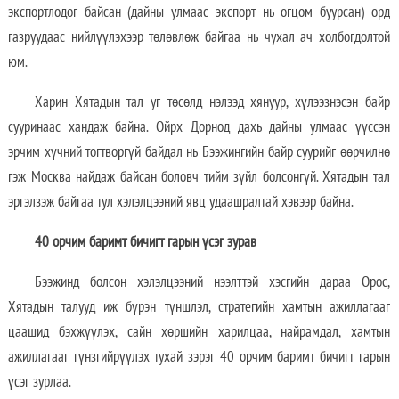
экспортлодог байсан (дайны улмаас экспорт нь огцом буурсан) орд
газруудаас нийлүүлэхээр төлөвлөж байгаа нь чухал ач холбогдолтой
юм.
Харин Хятадын тал уг төсөлд нэлээд хянуур, хүлээзнэсэн байр
сууринаас хандаж байна. Ойрх Дорнод дахь дайны улмаас үүссэн
эрчим хүчний тогтворгүй байдал нь Бээжингийн байр суурийг өөрчилнө
гэж Москва найдаж байсан боловч тийм зүйл болсонгүй. Хятадын тал
эргэлзэж байгаа тул хэлэлцээний явц удаашралтай хэвээр байна.
40 орчим баримт бичигт гарын үсэг зурав
Бээжинд болсон хэлэлцээний нээлттэй хэсгийн дараа Орос,
Хятадын талууд иж бүрэн түншлэл, стратегийн хамтын ажиллагааг
цаашид бэхжүүлэх, сайн хөршийн харилцаа, найрамдал, хамтын
ажиллагааг гүнзгийрүүлэх тухай зэрэг 40 орчим баримт бичигт гарын
үсэг зурлаа.