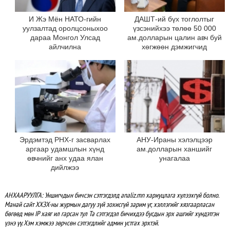
И Жэ Мён НАТО-гийн
ДАШТ-ий бүх тоглолтыг
уулзалтад оролцсоныхоо
үзсэнийхээ төлөө 50 000
дараа Монгол Улсад
ам.долларын цалин авч буй
айлчилна
хөгжөөн дэмжигчид
Эрдэмтэд РНХ-г засварлах
АНУ-Ираны хэлэлцээр
аргаар удамшлын хүнд
ам.долларын ханшийг
өвчнийг анх удаа ялан
унагалаа
дийлжээ
АНХААРУУЛГА: Уншигчдын бичсэн сэтгэгдэлд analiz.mn хариуцлага хүлээхгүй болно.
Манай сайт ХХЗХ-ны журмын дагуу зүй зохисгүй зарим үг, хэллэгийг хязгаарласан
бөгөөд мөн IP хаяг ил гарсан тул Та сэтгэгдэл бичихдээ бусдын эрх ашгийг хүндэтгэн
үзнэ үү. Хэм хэмжээ зөрчсөн сэтгэгдлийг админ устгах эрхтэй.