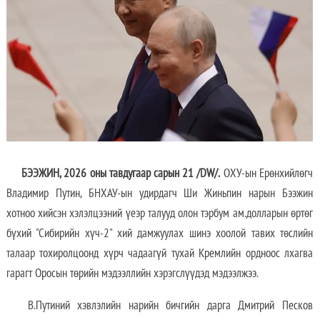
БЭЭЖИН, 2026 оны тавдугаар сарын 21 /DW/.
ОХУ-ын Ерөнхийлөгч
Владимир Путин, БНХАУ-ын удирдагч Ши Жиньпин нарын Бээжин
хотноо хийсэн хэлэлцээний үеэр талууд олон тэрбум ам.долларын өртөг
бүхий "Сибирийн хүч-2" хий дамжуулах шинэ хоолой тавих төслийн
талаар тохиролцоонд хүрч чадаагүй тухай Кремлийн ордноос лхагва
гарагт Оросын төрийн мэдээллийн хэрэгслүүдэд мэдээлжээ.
В.Путиний хэвлэлийн нарийн бичгийн дарга Дмитрий Песков