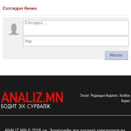
Сэтгэгдэл бичих
Эхлэл
Редакцын бодлого
Холбоо
барих
ANALIZ.MN © 2026 он. Зохиогчийн эрх хуулиар хамгаалагдсан.