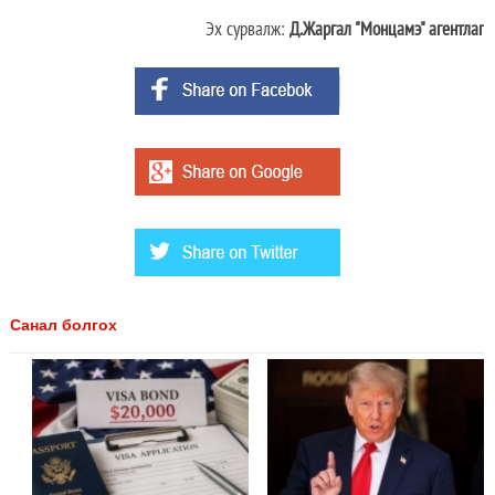
Эх сурвалж:
Д.Жаргал "Монцамэ" агентлаг
Санал болгох