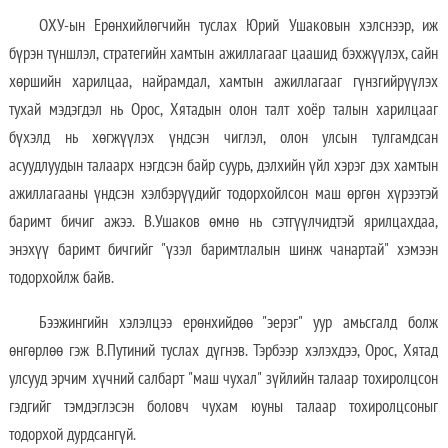
ОХУ-ын Ерөнхийлөгчийн туслах Юрий Ушаковын хэлснээр, иж
бүрэн түншлэл, стратегийн хамтын ажиллагааг цаашид бэхжүүлэх, сайн
хөршийн харилцаа, найрамдал, хамтын ажиллагааг гүнзгийрүүлэх
тухай мэдэгдэл нь Орос, Хятадын олон талт хоёр талын харилцааг
бүхэлд нь хөгжүүлэх үндсэн чиглэл, олон улсын тулгамдсан
асуудлуудын талаарх нэгдсэн байр суурь, дэлхийн үйл хэрэг дэх хамтын
ажиллагааны үндсэн хэлбэрүүдийг тодорхойлсон маш өргөн хүрээтэй
баримт бичиг ажээ. В.Ушаков өмнө нь сэтгүүлчидтэй ярилцахдаа,
энэхүү баримт бичгийг "үзэл баримтлалын шинж чанартай" хэмээн
тодорхойлж байв.
Бээжингийн хэлэлцээ ерөнхийдөө "эерэг" уур амьсгалд болж
өнгөрлөө гэж В.Путиний туслах дүгнэв. Тэрбээр хэлэхдээ, Орос, Хятад
улсууд эрчим хүчний салбарт "маш чухал" зүйлийн талаар тохиролцсон
гэдгийг тэмдэглэсэн боловч чухам юуны талаар тохиролцсоныг
тодорхой дурдсангүй.