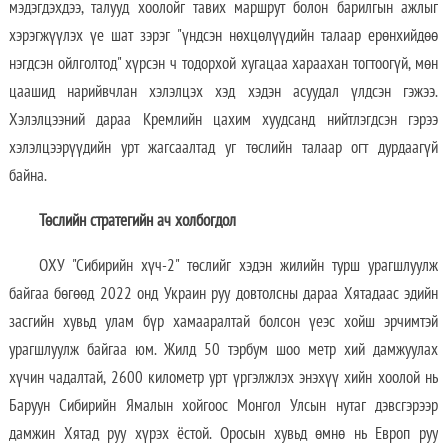
мэдэгдэхдээ, талууд хоолойг тавих маршрут болон барилгын ажлыг
хэрэгжүүлэх үе шат зэрэг "үндсэн нөхцөлүүдийн талаар ерөнхийдөө
нэгдсэн ойлголтод" хүрсэн ч тодорхой хугацаа хараахан тогтоогүй, мөн
цаашид нарийвчлан хэлэлцэх хэд хэдэн асуудал үлдсэн гэжээ.
Хэлэлцээний дараа Кремлийн цахим хуудсанд нийтлэгдсэн гэрээ
хэлэлцээрүүдийн урт жагсаалтад уг төслийн талаар огт дурдаагүй
байна.
Төслийн стратегийн ач холбогдол
ОХУ "Сибирийн хүч-2" төслийг хэдэн жилийн турш урагшлуулж
байгаа бөгөөд 2022 онд Украин руу довтолсны дараа Хятадаас эдийн
засгийн хувьд улам бүр хамааралтай болсон үеэс хойш эрчимтэй
урагшлуулж байгаа юм. Жилд 50 тэрбум шоо метр хий дамжуулах
хүчин чадалтай, 2600 километр урт үргэлжлэх энэхүү хийн хоолой нь
Баруун Сибирийн Ямалын хойгоос Монгол Улсын нутаг дэвсгэрээр
дамжин Хятад руу хүрэх ёстой. Оросын хувьд өмнө нь Европ руу