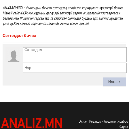
АНХААРУУЛГА: Уншигчдын бичсэн сэтгэгдэлд analiz.mn хариуцлага хүлээхгүй болно.
Манай сайт ХХЗХ-ны журмын дагуу зүй зохисгүй зарим үг, хэллэгийг хязгаарласан
бөгөөд мөн IP хаяг ил гарсан тул Та сэтгэгдэл бичихдээ бусдын эрх ашгийг хүндэтгэн
үзнэ үү. Хэм хэмжээ зөрчсөн сэтгэгдлийг админ устгах эрхтэй.
Сэтгэгдэл бичих
Эхлэл
Редакцын бодлого
Холбоо
барих