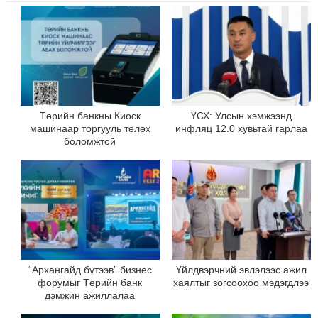
Төрийн банкны Киоск
ҮСХ: Улсын хэмжээнд
машинаар торгууль төлөх
инфляц 12.0 хувьтай гарлаа
боломжтой
“Архангайд бүтээв” бизнес
Үйлдвэрчний эвлэлээс ажил
форумыг Төрийн банк
хаялтыг зогсоохоо мэдэгдлээ
дэмжин ажиллалаа