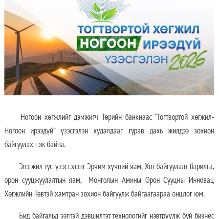
Ногоон хөгжлийг дэмжигч Төрийн банкнаас “Тогтвортой хөгжил-
Ногоон ирээдүй” үзэсгэлэн худалдааг гурав дахь жилдээ зохион
байгуулах гэж байна.
Энэ жил тус үзэсгэлэнг Эрчим хүчний яам, Хот байгуулалт барилга,
орон сууцжуулалтын яам, Монголын Амины Орон Сууцны Инновац
Хөгжлийн Төвтэй хамтран зохион байгуулж байгаагаараа онцлог юм.
Бид байгальд ээлтэй дэвшилтэт технологийг нэвтрүүлж буй бизнес