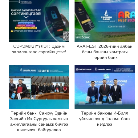
СЭРЭМЖЛҮҮЛЭГ: Цахим
ARA FEST 2026-гийн албан
залилангаас сэргийлцгээе!
ёсны банкны хамтрагч
Төрийн банк
Төрийн банк, Санхүү Эдийн
Төрийн банкны И-Билл
Засгийн Их Сургууль хамтын
үйлчилгээнд Голомт банк
ажиллагааны санамж бичгээ
нэгдлээ
шинэчлэн байгууллаа