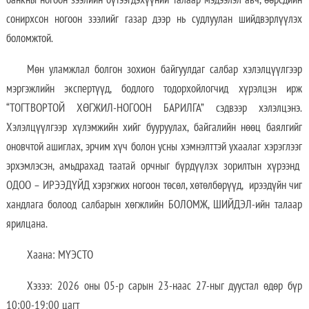
сонирхсон ногоон зээлийг газар дээр нь судлуулан шийдвэрлүүлэх
боломжтой.
Мөн уламжлал болгон зохион байгуулдаг салбар хэлэлцүүлгээр
мэргэжлийн экспертүүд, бодлого тодорхойлогчид хүрэлцэн ирж
“ТОГТВОРТОЙ ХӨГЖИЛ-НОГООН БАРИЛГА” сэдвээр хэлэлцэнэ.
Хэлэлцүүлгээр хүлэмжийн хийг бууруулах, байгалийн нөөц баялгийг
оновчтой ашиглах, эрчим хүч болон усны хэмнэлттэй ухаалаг хэрэглээг
эрхэмлэсэн, амьдрахад таатай орчныг бүрдүүлэх зорилтын хүрээнд
ОДОО – ИРЭЭДҮЙД хэрэгжих ногоон төсөл, хөтөлбөрүүд, ирээдүйн чиг
хандлага болоод салбарын хөгжлийн БОЛОМЖ, ШИЙДЭЛ-ийн талаар
ярилцана.
Хаана: МҮЭСТО
Хэзээ: 2026 оны 05-р сарын 23-наас 27-ныг дуустал өдөр бүр
10:00-19:00 цагт