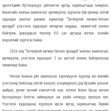
эрхлэгчдийн бүтээгдэхүүн үйлчилгээг иргэд, харилцагчдад таниулах,
бизнесийн хамтын ажиллагааг өргөжүүлэх, хүрээлэн буй орчинд ээлтэй
худалдан авалтыг дэмжих зорилгоор “Тогтвортой хөгжил-Ногоон
ирээдүй” үзэсгэлэн худалдааг өнгөрсөн онуудад амжилттай зохион
байгуулж, давхардсан тоогоор 8.0 сая иргэдэд ногоон зээлийн
мэдээллийг хүргэсэн байна.
2026 онд “Тогтвортой хөгжил-Ногоон ирээдүй” хамтын ажиллагааг
өргөжүүлж, үзэсгэлэн худалдааг 2 үе шаттай зохион байгуулахаар
төлөвлөөд байна.
Ногоон банкны үйл ажиллагааг хэрэгжүүлэх хүрээнд энэ жилийн
үзэсгэлэнд байгальд ээлтэй халаалт, агааржуулалт, дэд бүтцийн ухаалаг
шийдэл, эрчим хүчний хэмнэлттэй хаус хотхон болон бусад ногоон
бүтээгдэхүүн бэлтгэн нийлүүлдэг аж ахуйн нэгжүүд оролцох юм.
Үзэсгэлэн худалдаанд хүрэлцэн ирсэн иргэд, харилцагчид Төрийн
банкны ногоон зээлийн бүтээгдэхүүний талаар мэдээлэл авч, өөрсдийн