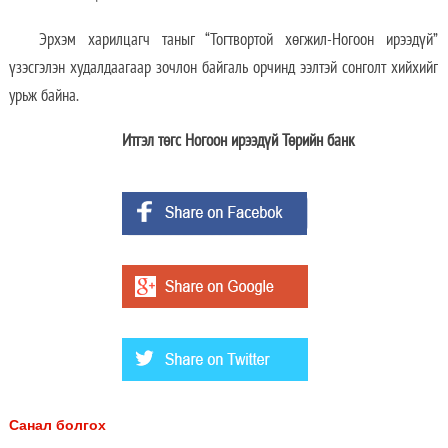
Эрхэм харилцагч таныг “Тогтвортой хөгжил-Ногоон ирээдүй”
үзэсгэлэн худалдаагаар зочлон байгаль орчинд ээлтэй сонголт хийхийг
урьж байна.
Итгэл төгс Ногоон ирээдүй Төрийн банк
Санал болгох