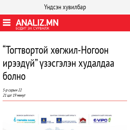
Үндсэн хувилбар
“Тогтвортой хөгжил-Ногоон
ирээдүй” үзэсгэлэн худалдаа
болно
5-р сарын 22
21 цаг 19 минут