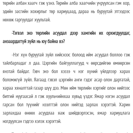
төрийн албан хаагч гэж үзнэ. Төрийн алба хаагчийн учруулсан гэм хор,
эдийн засгийн хохирлыг төр хариуцаад, дараа нь буруутай этгээдээс
нөхөж гаргуулдаг хуультай.
-Тэгвэл энэ төрлийн асуудал дээр хамгийн их орхигдуулдаг,
анзаардаггүй зүйл нь юу байна вэ?
-Нэг хүн буруутай зүйл хийснээс болоод ийм асуудал боллоо гэж
тайлбарладаг л даа. Цэргийн байгууллагууд ч өөрсдийгөө өмөөрсөн
янзтай байдаг. Гэвч энэ бол хэзээ ч нэг хүний үйлдлээр харах
боломжгүй зүйл. Яагаад гэвэл цэргийн анги гэдэг асар олон даргатай,
хараа хяналттай газар шүү дээ. Мөн ийм төрлийн хэргийг олон нийтээс
битгий нуугаасай л гэж хуульчийнхаа хувьд үздэг. Ямар нэгэн асуудал
гарсан бол түүнийг нээлттэй олон нийтэд зарлах хэрэгтэй. Харин
зарлахдаа өнөөх асуудлаа яаж шийдвэрлэсэн, ямар хариуцлага
ногдуулсан гэдгээ хэлэх хэрэгтэй.