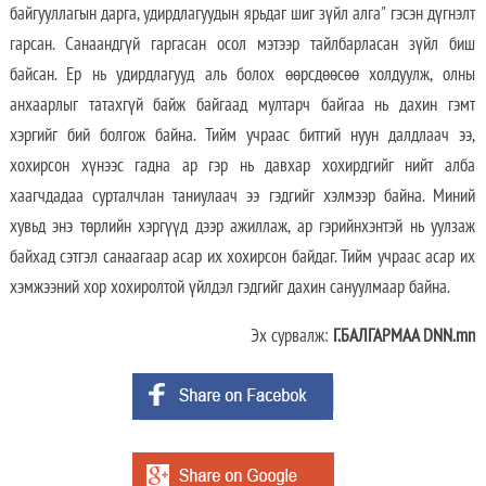
байгууллагын дарга, удирдлагуудын ярьдаг шиг зүйл алга" гэсэн дүгнэлт
гарсан. Санаандгүй гаргасан осол мэтээр тайлбарласан зүйл биш
байсан. Ер нь удирдлагууд аль болох өөрсдөөсөө холдуулж, олны
анхаарлыг татахгүй байж байгаад мултарч байгаа нь дахин гэмт
хэргийг бий болгож байна. Тийм учраас битгий нуун далдлаач ээ,
хохирсон хүнээс гадна ар гэр нь давхар хохирдгийг нийт алба
хаагчдадаа сурталчлан таниулаач ээ гэдгийг хэлмээр байна. Миний
хувьд энэ төрлийн хэргүүд дээр ажиллаж, ар гэрийнхэнтэй нь уулзаж
байхад сэтгэл санаагаар асар их хохирсон байдаг. Тийм учраас асар их
хэмжээний хор хохиролтой үйлдэл гэдгийг дахин сануулмаар байна.
Эх сурвалж:
Г.БАЛГАРМАА DNN.mn