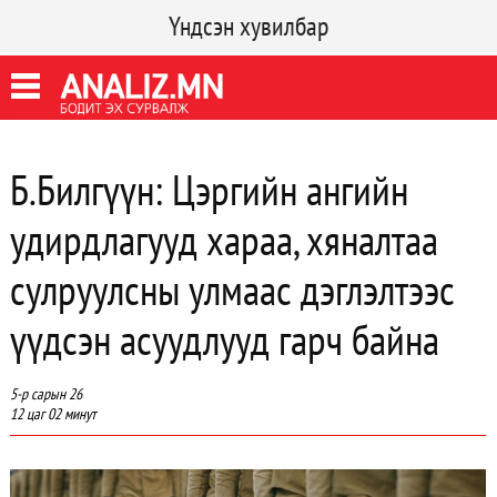
Үндсэн хувилбар
Б.Билгүүн: Цэргийн ангийн
удирдлагууд хараа, хяналтаа
сулруулсны улмаас дэглэлтээс
үүдсэн асуудлууд гарч байна
5-р сарын 26
12 цаг 02 минут