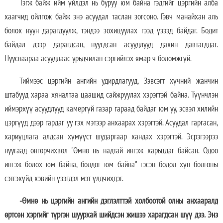
Тэгж байж ийм үйлдэл нь буруу юм байна гэдгийг цэргийн алба
хаагчид ойлгож байж энэ асуудал таслан зогсоно. Гэвч манайхан аль
болох нуун дарагдуулж, тэндээ зохицуулах гээд үзээд байдаг. Бодит
байдал дээр дарагдсан, нуугдсан асуудлууд дахин давтагддаг.
Нууснаараа асуудлаас урьдчилан сэргийлэх ямар ч боломжгүй.
Тиймээс цэргийн ангийн удирдлагууд, Зэвсэгт хүчний жанчин
штабууд хараа хяналтаа цаашид сайжруулах хэрэгтэй байна. Түүнчлэн
иймэрхүү асуудлууд камергүй газар гараад байдаг юм уу, эсвэл хилийн
цэргүүд дээр гардаг уу гэх мэтээр анхаарах хэрэгтэй. Асуудал гаргасан,
хариуцлага алдсан хүмүүст шударгаар хандах хэрэгтэй. Эсрэгээрээ
нуугаад өнгөрчихвөл "Өмнө нь надтай ингэж харьцдаг байсан. Одоо
ингэж болох юм байна, болдог юм байна" гэсэн бодол хүн болгоны
сэтгэхүйд хэвийн үзэгдэл мэт үлдчихдэг.
-Өмнө нь цэргийн ангийн дэглэлттэй холбоотой олны анхааралд
өртсөн хэргийг түргэн шуурхай шийдсэн жишээ харагдсан шүү дээ. Энэ