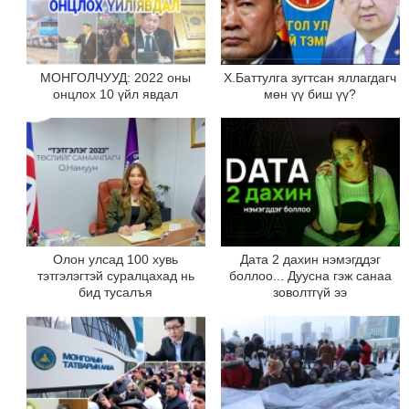
МОНГОЛЧУУД: 2022 оны
Х.Баттулга зугтсан яллагдагч
онцлох 10 үйл явдал
мөн үү биш үү?
Олон улсад 100 хувь
Дата 2 дахин нэмэгддэг
тэтгэлэгтэй суралцахад нь
боллоо... Дуусна гэж санаа
бид тусалъя
зоволтгүй ээ