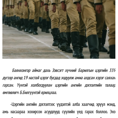
Баянхонгор аймаг дахь Зэвсэгт хүчний Барилгын цэргийн 339
дүгээр ангид 19 настай цэрэг бусдад зодуулж амиа алдсан хэрэг саяхан
гарсан. Үүнтэй холбогдуулан цэргийн ангийн дэглэлтийн талаар
өмгөөлөгч Б.Билгүүнтэй ярилцлаа.
-Цэргийн ангийн дэглэлтээс үүдэлтэй алба хаагчид эрүүл мэнд,
амь насаараа хохирсон асуудлууд сүүлийн үед гарах боллоо. Энэ