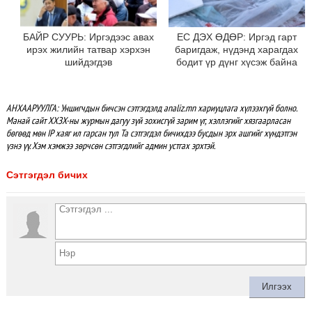
БАЙР СУУРЬ: Иргэдээс авах
ЕС ДЭХ ӨДӨР: Иргэд гарт
ирэх жилийн татвар хэрхэн
баригдаж, нүдэнд харагдах
шийдэгдэв
бодит үр дүнг хүсэж байна
АНХААРУУЛГА: Уншигчдын бичсэн сэтгэгдэлд analiz.mn хариуцлага хүлээхгүй болно.
Манай сайт ХХЗХ-ны журмын дагуу зүй зохисгүй зарим үг, хэллэгийг хязгаарласан
бөгөөд мөн IP хаяг ил гарсан тул Та сэтгэгдэл бичихдээ бусдын эрх ашгийг хүндэтгэн
үзнэ үү. Хэм хэмжээ зөрчсөн сэтгэгдлийг админ устгах эрхтэй.
Сэтгэгдэл бичих