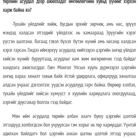
төрлийн асуудал дээр ажилладаг өмгөөлөгчийн хувьд үүнийг хэрхэн
харж байна вэ?
-Тухайн үйлдлийг хийж, бусдын эрхийг зөрчиж, амь нас, эрүүл
мэндэд халдсан этгээдийг үйлдлээс нь хамаараад Эрүүгийн хэрэг
үүсгэн шалгана. Яагаад гэвэл бүхэл бүтэн хүний амь насанд халдсан
хэрэг гарсан. Гэхдээ иймэрхүү асуудалд нийтээрээ цэргийн ангид үйлдэл
хийсэн хүнийг буруутгаад, асуудлыг нам жим өнгөрөөчих гээд байдаг
хандлага ажиглагддаг. Гэвч Монгол Улсын хууль дүрмээрээ цэргийн
ангид хараа хяналт тавьж байх ёстой удирдлага, офицерууд хяналтаа
алдсан учраас дэглэлтээс үүдсэн асуудлууд гарч байна. Өөрөөр хэлбэл,
тухайн үйлдлийг хийсэн хүмүүст л хуулийн хариуцлага оногдуулаад,
хэргийг дуусгавар болгох гээд байдаг.
Мөн ийм асуудалд төрийн албан хаагч буюу цэргийн цолтой
этгээдүүд холбогдсон бол учруулсан гэм хорыг нь төр хариуцдаг. Үүнтэй
адилхан байлдагч бол цэргийн анхан шатны цолтой этгээд учраас