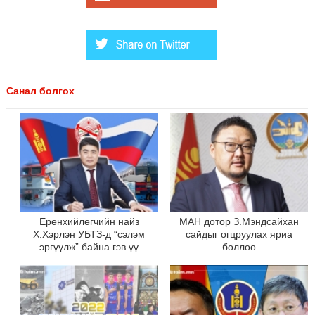
Санал болгох
Ерөнхийлөгчийн найз
МАН дотор З.Мэндсайхан
Х.Хэрлэн УБТЗ-д “сэлэм
сайдыг огцруулах яриа
эргүүлж” байна гэв үү
боллоо