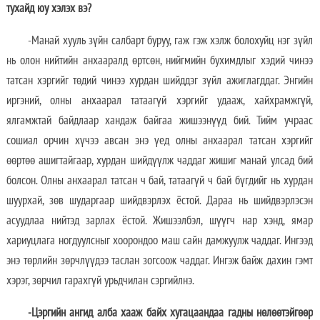
тухайд юу хэлэх вэ?
-Манай хууль зүйн салбарт буруу, гаж гэж хэлж болохуйц нэг зүйл
нь олон нийтийн анхааралд өртсөн, нийгмийн бухимдлыг хэдий чинээ
татсан хэргийг төдий чинээ хурдан шийддэг зүйл ажиглагддаг. Энгийн
иргэний, олны анхаарал татаагүй хэргийг удааж, хайхрамжгүй,
ялгамжтай байдлаар хандаж байгаа жишээнүүд бий. Тийм учраас
сошиал орчин хүчээ авсан энэ үед олны анхаарал татсан хэргийг
өөртөө ашигтайгаар, хурдан шийдүүлж чаддаг жишиг манай улсад бий
болсон. Олны анхаарал татсан ч бай, татаагүй ч бай бүгдийг нь хурдан
шуурхай, зөв шударгаар шийдвэрлэх ёстой. Дараа нь шийдвэрлэсэн
асуудлаа нийтэд зарлах ёстой. Жишээлбэл, шүүгч нар хэнд, ямар
хариуцлага ногдуулсныг хоорондоо маш сайн дамжуулж чаддаг. Ингээд
энэ төрлийн зөрчлүүдээ таслан зогсоож чаддаг. Ингэж байж дахин гэмт
хэрэг, зөрчил гарахгүй урьдчилан сэргийлнэ.
-Цэргийн ангид алба хааж байх хугацаандаа гадны нөлөөтэйгөөр