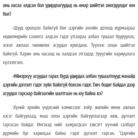
амь насаа алдсан бол удирдлагуудад нь ямар шийтгэл оногдуулдаг юм
бол?
-Шууд оролцоо байхгүй бол цэргийн ангийн дотоод журмаараа
хөдөлмөрийн сахилга алдсан гэдэг утгаараа албан тушаал бууруулах,
эсвэл ажлаас чөлөөлөх асуудал яригдана. Түүнээс ялын шийтгэл
байхгүй. Харин амь насанд нь халдсан этгээдэд Эрүүгийн хариуцлага
хүлээлгэнэ.
-Иймэрхүү асуудал гарах бүрд удирдах албан тушаалтнууд манайд
цэргийн дэглэлт гэдэг зүйл байхгүй болсон гэдэг. Гэвч бодит байдал дээр
асуудал гарсаар байгаагийн шалтгаан нь юу байна вэ?
-Хүний эрхийн үндэсний комиссоос хоёр жилийн өмнө ажлын
хэсэг байгуулаад, маш олон цэргийн байгууллагаар явж, дүгнэлт
гаргасан байдаг. Ингэхэд нийт хамрагдсан зэвсэгт хүчний салбарт
дүрмийн бус харилцаа байна гэдэг дүгнэлт гарсан. "Цэргийн