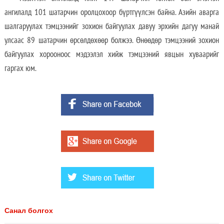
ангилалд 101 шатарчин оролцохоор бүртгүүлсэн байна. Азийн аварга
шалгаруулах тэмцээнийг зохион байгуулах давуу эрхийн дагуу манай
улсаас 89 шатарчин өрсөлдөхөөр болжээ. Өнөөдөр тэмцээний зохион
байгуулах хорооноос мэдээлэл хийж тэмцээний явцын хуваарийг
гаргах юм.
Санал болгох