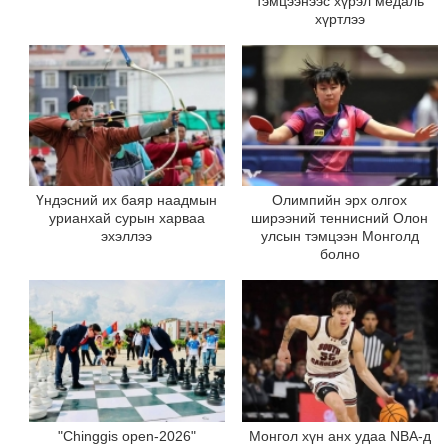
тэмцээнээс хүрэл медаль
хүртлээ
Үндэсний их баяр наадмын
Олимпийн эрх олгох
урианхай сурын харваа
ширээний теннисний Олон
эхэллээ
улсын тэмцээн Монголд
болно
"Chinggis open-2026"
Монгол хүн анх удаа NBA-д