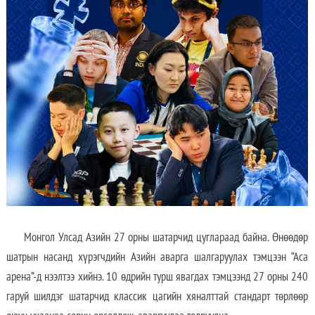
Монгол Улсад Азийн 27 орны шатарчид цуглараад байна. Өнөөдөр
шатрын насанд хүрэгчдийн Азийн аварга шалгаруулах тэмцээн “Аса
арена”-д нээлтээ хийнэ. 10 өдрийн турш явагдах тэмцээнд 27 орны 240
гаруй шилдэг шатарчид классик цагийн хяналттай стандарт төрлөөр