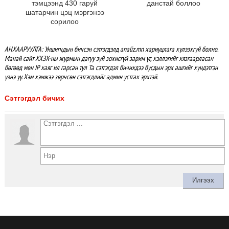
тэмцээнд 430 гаруй
данстай боллоо
шатарчин цэц мэргэнээ
сорилоо
АНХААРУУЛГА: Уншигчдын бичсэн сэтгэгдэлд analiz.mn хариуцлага хүлээхгүй болно.
Манай сайт ХХЗХ-ны журмын дагуу зүй зохисгүй зарим үг, хэллэгийг хязгаарласан
бөгөөд мөн IP хаяг ил гарсан тул Та сэтгэгдэл бичихдээ бусдын эрх ашгийг хүндэтгэн
үзнэ үү. Хэм хэмжээ зөрчсөн сэтгэгдлийг админ устгах эрхтэй.
Сэтгэгдэл бичих