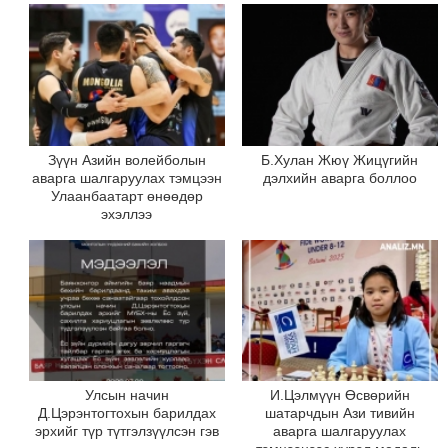
Зүүн Азийн волейболын
Б.Хулан Жюү Жицүгийн
аварга шалгаруулах тэмцээн
дэлхийн аварга боллоо
Улаанбаатарт өнөөдөр
эхэллээ
Улсын начин
И.Цэлмүүн Өсвөрийн
Д.Цэрэнтогтохын барилдах
шатарчдын Ази тивийн
эрхийг түр түтгэлзүүлсэн гэв
аварга шалгаруулах