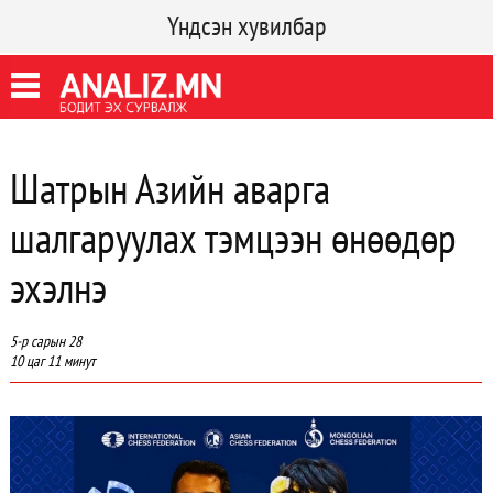
Үндсэн хувилбар
Шатрын Азийн аварга
шалгаруулах тэмцээн өнөөдөр
эхэлнэ
5-р сарын 28
10 цаг 11 минут