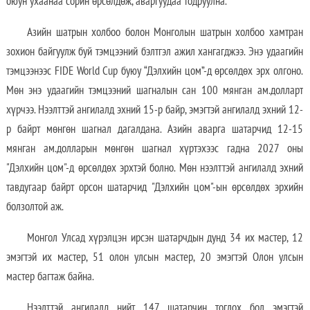
оюун ухаанаа сорин өрсөлдөж, аваргуудаа тодруулна.
Азийн шатрын холбоо болон Монголын шатрын холбоо хамтран
зохион байгуулж буй тэмцээний бэлтгэл ажил хангагджээ. Энэ удаагийн
тэмцээнээс FIDE World Cup буюу “Дэлхийн цом”-д өрсөлдөх эрх олгоно.
Мөн энэ удаагийн тэмцээний шагналын сан 100 мянган ам.долларт
хүрчээ. Нээлттэй ангилалд эхний 15-р байр, эмэгтэй ангилалд эхний 12-
р байрт мөнгөн шагнал дагалдана. Азийн аварга шатарчид 12-15
мянган ам.долларын мөнгөн шагнал хүртэхээс гадна 2027 оны
"Дэлхийн цом"-д өрсөлдөх эрхтэй болно. Мөн нээлттэй ангилалд эхний
тавдугаар байрт орсон шатарчид "Дэлхийн цом"-ын өрсөлдөх эрхийн
болзолтой аж.
Монгол Улсад хүрэлцэн ирсэн шатарчдын дунд 34 их мастер, 12
эмэгтэй их мастер, 51 олон улсын мастер, 20 эмэгтэй Олон улсын
мастер багтаж байна.
Нээлттэй ангилалд нийт 147 шатарчин тоглох бол эмэгтэй