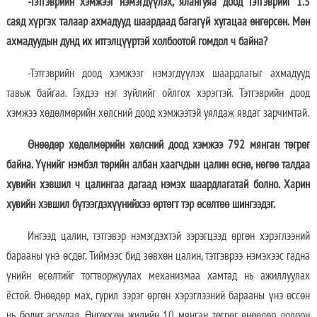
-Тэтгэврийн хэмжээг нэмэгдүүлэх, ялангуяа доод тэтгэврийг 1.5
саяд хүргэх талаар ахмадууд шаардаад багагүй хугацаа өнгөрсөн. Мөн
ахмадуудын дунд их итгэлцүүртэй холбоотой гомдол ч байна?
-Тэтгэврийн доод хэмжээг нэмэгдүүлэх шаардлагыг ахмадууд
тавьж байгаа. Гэхдээ нэг зүйлийг ойлгох хэрэгтэй. Тэтгэврийн доод
хэмжээ хөдөлмөрийн хөлсний доод хэмжээтэй уялдаж явдаг зарчимтай.
Өнөөдөр хөдөлмөрийн хөлсний доод хэмжээ 792 мянган төгрөг
байна. Үүнийг нэмбэл төрийн албан хаагчдын цалин өснө, нөгөө талдаа
хувийн хэвшил ч цалингаа дагаад нэмэх шаардлагатай болно. Харин
хувийн хэвшил бүтээгдэхүүнийхээ өртөгт тэр өсөлтөө шингээдэг.
Ингээд цалин, тэтгэвэр нэмэгдэхтэй зэрэгцээд өргөн хэрэглээний
барааны үнэ өсдөг. Тиймээс бид зөвхөн цалин, тэтгэврээ нэмэхээс гадна
үнийн өсөлтийг тогтворжуулах механизмаа хамтад нь ажиллуулах
ёстой. Өнөөдөр мах, гурил зэрэг өргөн хэрэглээний барааны үнэ өссөн
нь бодит асуудал. Өнгөрсөн жилийн 10 мянган төгрөг өнөөдөр долоон