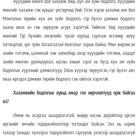
-Хүүхдийн мөнгө бол халамж биш, хүн ам зүйн бодлого. Хүүхдийн
мөнгийг халамж гэж ярьдаг улстөрчид бий. Гэтэл хэрэв халамж юм бол
Монголын төрийн хүн ам зүйн бодлого, гэр бүлээ дэмжих бодлого
хаана явах вэ гэж зөрүүлж асуух хэрэгтэй. Тиймээс бид хүүхдийн
мөнгийг Гэр бүлийн хөгжлийн тухай хуульд суулгаж өгснөөр илүү
тогтвортой, эрх зүйн баталгаатай болгохыг зорьж байна. Мөн жирэмсэн
эхийн тэтгэмж, цалинтай ээж хөтөлбөр, ихэр хүүхдийн тэтгэмж, алдарт
эхийн мөнгөн урамшуулал, насны хишиг зэрэг нь бүгд хүн ам зүйн
бодлогын хүрээний дэмжлэгүүд. Олон хүүхэд төрүүлсэн, гэр бүлээ авч
яваа иргэдээ дэмжих төрийн бодлого гэж ойлгох хэрэгтэй.
-Халамжийн бодлогын хувьд ямар гол өөрчлөлтүүд орж байгаа
вэ?
-Өмнө нь асаргаа шаардлагатай, өндөр насны доройтолд орсон
иргэнийг эмчийн тодорхойлолтоор тогтоодог байсан. Энэ нь зарим
талаар таньдаг хүнээрээ тодорхойлолт гаргуулж, үнэхээр шаардлагагүй