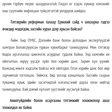
орчим тэрбум төгрөг шаардлагатай. Гэхдээ яг хэдэн хувиар нэмэхийг
оны сүүлчийн инфляцын гүйцэтгэлтэй уялдуулж шийднэ.
-Тэтгэврийн реформын талаар Ерөнхий сайд ч анхаарна гэдгээ
өчигдөр мэдэгдэж, засгийн хурал дээр ярьсан байсан?
-Тийм. Бид ОУВС, Дэлхийн банк болон дотоодын экспертүүдтэй
хамтран боловсруулсан гурван хувилбарыг танилцуулна. Мөн тэтгэвэр
бодох аргачлалаа шинэчлэх асуудлыг судалж байна. Энд хамгийн их
ойлголтын зөрүү үүсдэг зүйл бол нэрийн данс. Зарим хүн үүнийг
банканд мөнгө хадгалж байгаа мэт ойлгодог. Гэтэл нэрийн данс бол өөр
зарчимтай тогтолцоо. Тиймээс бид эхлээд концепцоо Засгийн газрын
түвшинд ярьж, эдийн засагчидтай хэлэлцсэний дараа олон нийтэд
танилцуулна. Хий дэмий хүлээлт үүсгэхийг хүсэхгүй байна.
Ажилгүйдлийн болон асаргааны тэтгэмжийг зохиомлоор авах
тохиолдол их байна