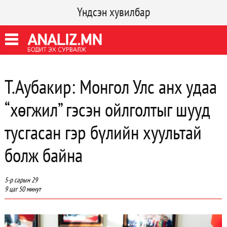
Үндсэн хувилбар
Т.Аубакир: Монгол Улс анх удаа
“хөгжил” гэсэн ойлголтыг шууд
тусгасан гэр бүлийн хуультай
болж байна
5-р сарын 29
9 цаг 50 минут