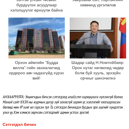
бүрдүүлэх асуудлаар
хөвөөнд үргэлжлэв
хэлэлцүүлэг өрнүүлж байна
Орхон аймгийн “Будда
Шадар сайд Н.Номтойбаяр:
вилла”-гийн захиалагчид
Орон нутаг хөгжихөд чөдөр
ордероо авч чадахгүйд хүрэх
болж буй хууль, эрхзүйн
вий!
орчныг шинэчилнэ
АНХААРУУЛГА: Уншигчдын бичсэн сэтгэгдэлд analiz.mn хариуцлага хүлээхгүй болно.
Манай сайт ХХЗХ-ны журмын дагуу зүй зохисгүй зарим үг, хэллэгийг хязгаарласан
бөгөөд мөн IP хаяг ил гарсан тул Та сэтгэгдэл бичихдээ бусдын эрх ашгийг хүндэтгэн
үзнэ үү. Хэм хэмжээ зөрчсөн сэтгэгдлийг админ устгах эрхтэй.
Сэтгэгдэл бичих