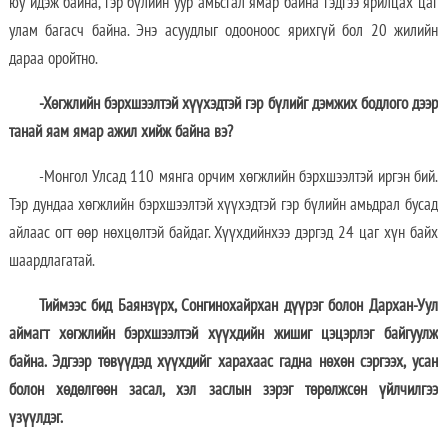
юу идэж байна, гэр бүлийн уур амьсгал ямар байна гэдгээ ярилцах цаг
улам багасч байна. Энэ асуудлыг одооноос ярихгүй бол 20 жилийн
дараа оройтно.
-Хөгжлийн бэрхшээлтэй хүүхэдтэй гэр бүлийг дэмжих бодлого дээр
танай яам ямар ажил хийж байна вэ?
-Монгол Улсад 110 мянга орчим хөгжлийн бэрхшээлтэй иргэн бий.
Тэр дундаа хөгжлийн бэрхшээлтэй хүүхэдтэй гэр бүлийн амьдрал бусад
айлаас огт өөр нөхцөлтэй байдаг. Хүүхдийнхээ дэргэд 24 цаг хүн байх
шаардлагатай.
Тиймээс бид Баянзүрх, Сонгинохайрхан дүүрэг болон Дархан-Уул
аймагт хөгжлийн бэрхшээлтэй хүүхдийн жишиг цэцэрлэг байгуулж
байна. Эдгээр төвүүдэд хүүхдийг харахаас гадна нөхөн сэргээх, усан
болон хөдөлгөөн засал, хэл заслын зэрэг төрөлжсөн үйлчилгээ
үзүүлдэг.