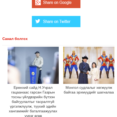
Санал болгох
Ерөнхий сайд Н.Учрал
Монгол судлалыг хөгжүүлж
гацаанаас гарсан Газрын
байгаа эрхмүүдийг шагналаа
тосны үйлдвэрийн бүтээн
байгуулалтыг тасралтгүй
үргэлжлүүлж, түүхий эдийн
хангамжийг баталгаажуулах
үүрэг өгөв