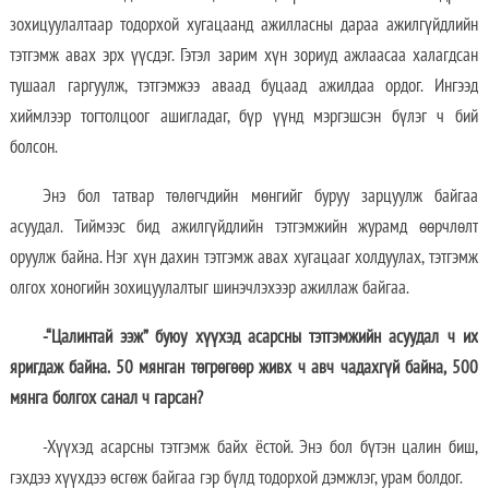
зохицуулалтаар тодорхой хугацаанд ажилласны дараа ажилгүйдлийн
тэтгэмж авах эрх үүсдэг. Гэтэл зарим хүн зориуд ажлаасаа халагдсан
тушаал гаргуулж, тэтгэмжээ аваад буцаад ажилдаа ордог. Ингээд
хиймлээр тогтолцоог ашигладаг, бүр үүнд мэргэшсэн бүлэг ч бий
болсон.
Энэ бол татвар төлөгчдийн мөнгийг буруу зарцуулж байгаа
асуудал. Тиймээс бид ажилгүйдлийн тэтгэмжийн журамд өөрчлөлт
оруулж байна. Нэг хүн дахин тэтгэмж авах хугацааг холдуулах, тэтгэмж
олгох хоногийн зохицуулалтыг шинэчлэхээр ажиллаж байгаа.
-“Цалинтай ээж” буюу хүүхэд асарсны тэтгэмжийн асуудал ч их
яригдаж байна. 50 мянган төгрөгөөр живх ч авч чадахгүй байна, 500
мянга болгох санал ч гарсан?
-Хүүхэд асарсны тэтгэмж байх ёстой. Энэ бол бүтэн цалин биш,
гэхдээ хүүхдээ өсгөж байгаа гэр бүлд тодорхой дэмжлэг, урам болдог.