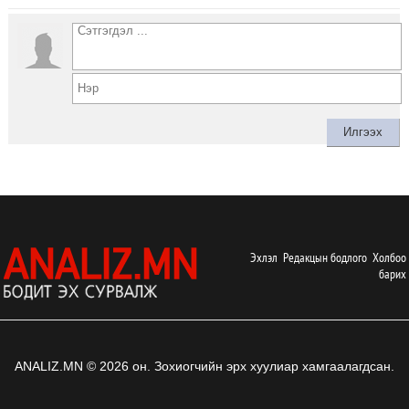
Эхлэл
Редакцын бодлого
Холбоо
барих
ANALIZ.MN © 2026 он. Зохиогчийн эрх хуулиар хамгаалагдсан.