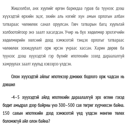
Жишээлбэл, анх хуулийг өргөн барихдаа гурав ба түүнээс дээш
хүүхэдтэй өрхийн эцэг, эхийн аль нэгийг хүн амын орлогын албан
татвараас чөлөөлөх санал оруулсан. Гэвч татварын багц хуультай
холбоотойгоор энэ заалт хасагдсан. Учир нь бүх хөдөлмөр эрхлэгчийн
хөдөлмөрийн хөлсний доод хэмжээтэй тэнцэх орлогыг татвараас
чөлөөлөх зохицуулалт орж ирсэн учраас хассан. Харин дөрөв ба
түүнээс дээш хүүхэдтэй гэр бүлийг ипотекийн зээлд дараалалгүй
хамруулах заалт хуульд хэвээрээ үлдсэн.
Олон хүүхэдтэй айлыг ипотекээр дэмжих бодлого орж чадсан нь
дэвшил
-4–5 хүүхэдтэй айлд ипотекийн дараалалгүй эрх өглөө гэхэд
бодит амьдрал дээр байрны үнэ 300–500 сая төгрөг хүрчихсэн байна.
150 саяын ипотекийн дээд хэмжээтэй үед үлдсэн мөнгөө төлөх
боломжгүй айл олон байна?