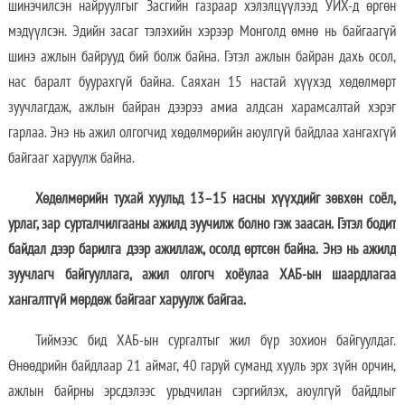
шинэчилсэн найруулгыг Засгийн газраар хэлэлцүүлээд УИХ-д өргөн
мэдүүлсэн. Эдийн засаг тэлэхийн хэрээр Монголд өмнө нь байгаагүй
шинэ ажлын байрууд бий болж байна. Гэтэл ажлын байран дахь осол,
нас баралт буурахгүй байна. Саяхан 15 настай хүүхэд хөдөлмөрт
зуучлагдаж, ажлын байран дээрээ амиа алдсан харамсалтай хэрэг
гарлаа. Энэ нь ажил олгогчид хөдөлмөрийн аюулгүй байдлаа хангахгүй
байгааг харуулж байна.
Хөдөлмөрийн тухай хуульд 13–15 насны хүүхдийг зөвхөн соёл,
урлаг, зар сурталчилгааны ажилд зуучилж болно гэж заасан. Гэтэл бодит
байдал дээр барилга дээр ажиллаж, осолд өртсөн байна. Энэ нь ажилд
зуучлагч байгууллага, ажил олгогч хоёулаа ХАБ-ын шаардлагаа
хангалтгүй мөрдөж байгааг харуулж байгаа.
Тиймээс бид ХАБ-ын сургалтыг жил бүр зохион байгуулдаг.
Өнөөдрийн байдлаар 21 аймаг, 40 гаруй суманд хууль эрх зүйн орчин,
ажлын байрны эрсдэлээс урьдчилан сэргийлэх, аюулгүй байдлыг