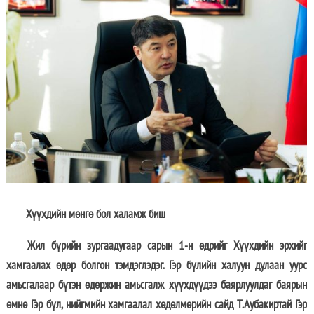
Хүүхдийн мөнгө бол халамж биш
Жил бүрийн зургаадугаар сарын 1-н өдрийг Хүүхдийн эрхийг
хамгаалах өдөр болгон тэмдэглэдэг. Гэр бүлийн халуун дулаан уурс
амьсгалаар бүтэн өдөржин амьсгалж хүүхдүүдээ баярлуулдаг баярын
өмнө Гэр бүл, нийгмийн хамгаалал хөдөлмөрийн сайд Т.Аубакиртай Гэр