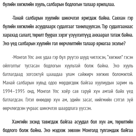
бүлийн хөгжлийн хууль, салбарын бодлогын талаар ярилцлаа.
-Танай салбарын хуулийн шинэчлэл яригдаж байна. Саяхан гэр
бүлийн хөгжлийн асуудлаарх судалгааг танилцуулсан. Тэр судалгаанаас
харахад салалт, төрөлт буурах зэрэг үзүүлэлтүүд анхаарал татаж байна.
Энэ үед салбарын хуулийн гол өөрчлөлтийн талаар яриагаа эхэлье?
-Монгол Улс анх удаа гэр бүл рүүгээ шууд чиглэсэн, “хөгжил” гэсэн
ойлголтыг тусгасан бодлогын хуультай болж байна. Энэ хууль
батлагдаад зогсохгүй цаашдаа улам сайжирч хөгжих боломжтой.
Манай салбарын хувьд одоо мөрдөгдөж байгаа хуулиудын зарим нь
1994–1995 онд, Монгол Улс хоёр сая гаруй хүн амтай байх үед
батлагдсан. Гэтэл өнөөдөр хүн ам, эдийн засаг, нийгмийн сэтгэл зүй
өөрчлөгдсөн учраас шинэчлэх шаардлага үүссэн.
Хамгийн эхэнд тавигдаж байгаа асуудал бол хүн ам, төрөлтийн
бодлого болж байна. Энэ мэдээж зөвхөн Монголд тулгамдаж байгаа