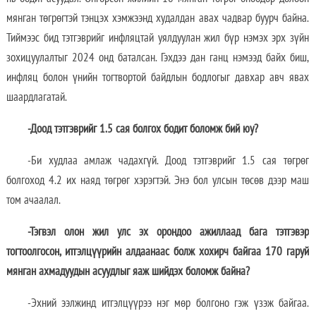
мянган төгрөгтэй тэнцэх хэмжээнд худалдан авах чадвар буурч байна.
Тиймээс бид тэтгэврийг инфляцтай уялдуулан жил бүр нэмэх эрх зүйн
зохицуулалтыг 2024 онд баталсан. Гэхдээ дан ганц нэмээд байх биш,
инфляц болон үнийн тогтвортой байдлын бодлогыг давхар авч явах
шаардлагатай.
-Доод тэтгэврийг 1.5 сая болгох бодит боломж бий юу?
-Би худлаа амлаж чадахгүй. Доод тэтгэврийг 1.5 сая төгрөг
болгоход 4.2 их наяд төгрөг хэрэгтэй. Энэ бол улсын төсөв дээр маш
том ачаалал.
-Тэгвэл олон жил улс эх орондоо ажиллаад бага тэтгэвэр
тогтоолгосон, итгэлцүүрийн алдаанаас болж хохирч байгаа 170 гаруй
мянган ахмадуудын асуудлыг яаж шийдэх боломж байна?
-Эхний ээлжинд итгэлцүүрээ нэг мөр болгоно гэж үзэж байгаа.