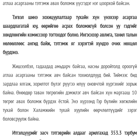
атлаа асаргааны тэтгэмж авах боломж үүсгэдэг нэг цоорхой байсан.
Тэгвэл шинэ зохицуулалтаар тухайн хүн үнэхээр асаргаа
шаардлагатай юу, өөрийгөө асрах боломжгүй болсон уу гэдгийг
хөндлөнгийн комиссоор тогтоодог болно. Ингэснээр авлига, танил талын
нөлөөллөөс ангид байж, тэтгэмж яг хэрэгтэй хүндээ очих нөхцөл
бүрдэнэ.
Жишээлбэл, гадаадад амьдарч байгаа, насны доройтолд ороогүй
атлаа асаргааны тэтгэмж авч байсан тохиолдлууд бий. Тиймээс бид
зардлаа ялгаж, зорилтот бүлэг рүүгээ илүү оновчтой хүргэхийг зорьж
байна. Өнөөдөр таван төгрөгийн дэмжлэг авч байсан хүн маргааш 10
төгрөг авах боломж бүрдэх ёстой. Энэ хүрээнд Гэр бүлийн хөгжлийн
тухай болон Халамжийн тухай хуулийн өөрчлөлтүүдийг зэрэг
боловсруулж байна.
Итгэлцүүрийг засч тэтгэврийн алдааг арилгахад 353.3 тэрбум