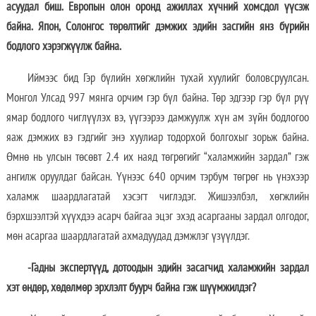
асуудал биш. Европын олон оронд ажиллах хүчний хомсдол үүсэж
байна. Япон, Солонгос төрөлтийг дэмжих эдийн засгийн янз бүрийн
бодлого хэрэгжүүлж байна.
Иймээс бид Гэр бүлийн хөгжлийн тухай хуулийг боловсруулсан.
Монгол Улсад 997 мянга орчим гэр бүл байна. Төр эдгээр гэр бүл рүү
ямар бодлого чиглүүлэх вэ, үүгээрээ дамжуулж хүн ам зүйн бодлогоо
яаж дэмжих вэ гэдгийг энэ хуулиар тодорхой болгохыг зорьж байна.
Өмнө нь улсын төсөвт 2.4 их наяд төгрөгийг “халамжийн зардал” гэж
ангилж оруулдаг байсан. Үүнээс 640 орчим тэрбум төгрөг нь үнэхээр
халамж шаардлагатай хэсэгт чиглэдэг. Жишээлбэл, хөгжлийн
бэрхшээлтэй хүүхдээ асарч байгаа эцэг эхэд асаргааны зардал олгодог,
мөн асаргаа шаардлагатай ахмадуудад дэмжлэг үзүүлдэг.
-Гадны экспертүүд, дотоодын эдийн засагчид халамжийн зардал
хэт өндөр, хөдөлмөр эрхлэлт буурч байна гэж шүүмжилдэг?