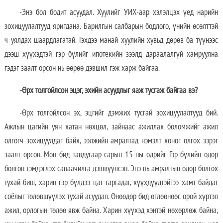
-Энэ бол бодит асуудал. Хуулийг УИХ-аар хэлэлцэх үед нарийн
зохицуулалтууд яригдана. Барилгын салбарын бодлого, үнийн өсөлттэй
ч уялдах шаардлагатай. Гэхдээ манай хуулийн хувьд дөрөв ба түүнээс
дээш хүүхэдтэй гэр бүлийг ипотекийн зээлд дараалалгүй хамруулна
гэдэг заалт орсон нь өөрөө дэвшил гэж харж байгаа.
-Өрх толгойлсон эцэг, эхийн асуудлыг яаж тусгаж байгаа вэ?
-Өрх толгойлсон эх, эцгийг дэмжих тусгай зохицуулалтууд бий.
Ажлын цагийн уян хатан нөхцөл, зайнаас ажиллах боломжийг ажил
олгогч зохицуулдаг байх, ээлжийн амралтад нэмэлт хоног олгох зэрэг
заалт орсон. Мөн бид тавдугаар сарын 15-ны өдрийг Гэр бүлийн өдөр
болгон тэмдэглэх санаачилга дэвшүүлсэн. Энэ нь амралтын өдөр болгох
тухай биш, харин гэр бүлдээ цаг гаргадаг, хүүхдүүдтэйгээ хамт байдаг
соёлыг төлөвшүүлэх тухай асуудал. Өнөөдөр бид өглөөнөөс орой хүртэл
ажил, орлогын төлөө явж байна. Харин хүүхэд хэнтэй нөхөрлөж байна,