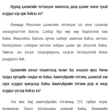
-Хуульд цалингийн тогтолцоог шинэчлэх, доод цалинг нэмэх тухай
асуудал хэр орж байгаа вэ?
-Өнөөдөр Монголын цалингийн тогтолцоо хэт олон салангид
зохицуулалттай болсон. Салбар бүр өөр өөр бодлоготой явж
байна. Жишээлбэл, байгаль орчны салбарт ажиллаж байгаа нягтлан,
боловсролын салбарын нягтлан хоёрын цалин эрс ялгаатай байна.
Тиймээс энэ ялгааг тэнцвэржүүлэх, нэгдсэн тогтолцоотой болох
шаардлага бий.
-Цалингийн ялгааг тэгшитгэхэд төсөвт бас ачаалал ирнэ. Нөгөө
талдаа иргэдийн гомдол их байна. Ажилгүйдлийн тэтгэмж, цалинтай ээж
зэрэг асуудал яригдсаар байна. Ажилгүйдлийн тэтгэмж дээр яг ямар
асуудал үүсээд байгаа вэ?
-Энэ жил бид ажилгүйдлийн тэтгэмжид 192 тэрбум төгрөг
төсөвлөсөн. Гэхдээ тогтолцооны цоорхой байна. Өнөөдрийн