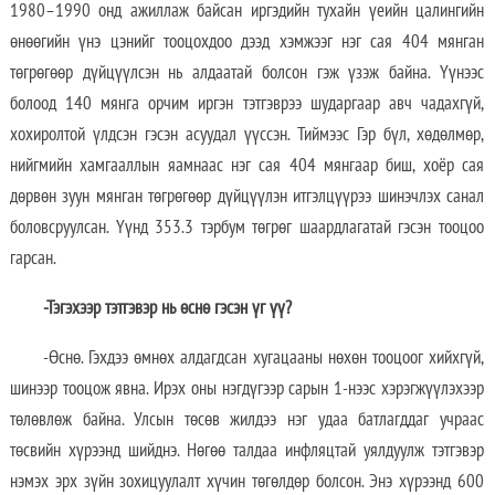
1980–1990 онд ажиллаж байсан иргэдийн тухайн үеийн цалингийн
өнөөгийн үнэ цэнийг тооцохдоо дээд хэмжээг нэг сая 404 мянган
төгрөгөөр дүйцүүлсэн нь алдаатай болсон гэж үзэж байна. Үүнээс
болоод 140 мянга орчим иргэн тэтгэврээ шударгаар авч чадахгүй,
хохиролтой үлдсэн гэсэн асуудал үүссэн. Тиймээс Гэр бүл, хөдөлмөр,
нийгмийн хамгааллын яамнаас нэг сая 404 мянгаар биш, хоёр сая
дөрвөн зуун мянган төгрөгөөр дүйцүүлэн итгэлцүүрээ шинэчлэх санал
боловсруулсан. Үүнд 353.3 тэрбум төгрөг шаардлагатай гэсэн тооцоо
гарсан.
-Тэгэхээр тэтгэвэр нь өснө гэсэн үг үү?
-Өснө. Гэхдээ өмнөх алдагдсан хугацааны нөхөн тооцоог хийхгүй,
шинээр тооцож явна. Ирэх оны нэгдүгээр сарын 1-нээс хэрэгжүүлэхээр
төлөвлөж байна. Улсын төсөв жилдээ нэг удаа батлагддаг учраас
төсвийн хүрээнд шийднэ. Нөгөө талдаа инфляцтай уялдуулж тэтгэвэр
нэмэх эрх зүйн зохицуулалт хүчин төгөлдөр болсон. Энэ хүрээнд 600