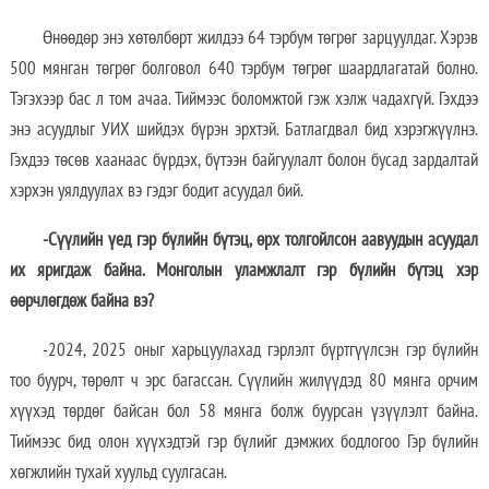
Өнөөдөр энэ хөтөлбөрт жилдээ 64 тэрбум төгрөг зарцуулдаг. Хэрэв
500 мянган төгрөг болговол 640 тэрбум төгрөг шаардлагатай болно.
Тэгэхээр бас л том ачаа. Тиймээс боломжтой гэж хэлж чадахгүй. Гэхдээ
энэ асуудлыг УИХ шийдэх бүрэн эрхтэй. Батлагдвал бид хэрэгжүүлнэ.
Гэхдээ төсөв хаанаас бүрдэх, бүтээн байгуулалт болон бусад зардалтай
хэрхэн уялдуулах вэ гэдэг бодит асуудал бий.
-Сүүлийн үед гэр бүлийн бүтэц, өрх толгойлсон аавуудын асуудал
их яригдаж байна. Монголын уламжлалт гэр бүлийн бүтэц хэр
өөрчлөгдөж байна вэ?
-2024, 2025 оныг харьцуулахад гэрлэлт бүртгүүлсэн гэр бүлийн
тоо буурч, төрөлт ч эрс багассан. Сүүлийн жилүүдэд 80 мянга орчим
хүүхэд төрдөг байсан бол 58 мянга болж буурсан үзүүлэлт байна.
Тиймээс бид олон хүүхэдтэй гэр бүлийг дэмжих бодлогоо Гэр бүлийн
хөгжлийн тухай хуульд суулгасан.