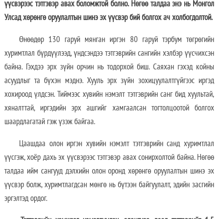
үүсвэрээс тэтгэвэр авах боломжтой болно. Нөгөө талдаа энэ нь Монгол
Улсад хөрөнгө оруулалтын шинэ эх үүсвэр бий болгох ач холбогдолтой.
Өнөөдөр 130 гаруй мянган иргэн 80 гаруй тэрбум төгрөгийн
хуримтлал бүрдүүлээд, үндсэндээ тэтгэврийн сангийн хэлбэр үүсчихсэн
байна. Гэхдээ эрх зүйн орчин нь тодорхой биш. Саяхан гэхэд койны
асуудлыг та бүхэн мэднэ. Хууль эрх зүйн зохицуулалтгүйгээс иргэд
хохироод үлдсэн. Тиймээс хувийн нэмэлт тэтгэврийн санг бид хуультай,
хяналттай, иргэдийн эрх ашгийг хамгаалсан тогтолцоотой болгох
шаардлагатай гэж үзэж байгаа.
Цаашдаа олон иргэн хувийн нэмэлт тэтгэврийн санд хуримтлал
үүсгэж, хоёр дахь эх үүсвэрээс тэтгэвэр авах сонирхолтой байна. Нөгөө
талдаа ийм сангууд дэлхийн олон оронд хөрөнгө оруулалтын шинэ эх
үүсвэр болж, хуримтлагдсан мөнгө нь бүтээн байгуулалт, эдийн засгийн
эргэлтэд ордог.