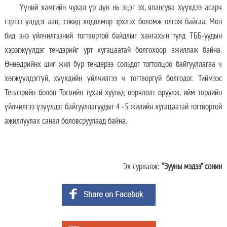
Үүний хамгийн чухал үр дүн нь эцэг эх, ялангуяа хүүхдээ асарч
гэртээ үлддэг аав, ээжид хөдөлмөр эрхлэх боломж олгож байгаа. Мөн
бид энэ үйлчилгээний тогтвортой байдлыг хангахын тулд ТББ-уудын
хэрэгжүүлдэг тендэрийг урт хугацаатай болгохоор ажиллаж байна.
Өнөөдрийнх шиг жил бүр тендерээ сольдог тогтолцоо байгууллагаа ч
хөгжүүлдэггүй, хүүхдийн үйлчилгээ ч тогтворгүй болгодог. Тиймээс
Тендэрийн болон Төсвийн тухай хуульд өөрчлөлт оруулж, ийм төрлийн
үйлчилгээ үзүүлдэг байгууллагуудыг 4–5 жилийн хугацаатай тогтвортой
ажиллуулах санал боловсруулаад байна.
Эх сурвалж:
“Зууны мэдээ” сонин