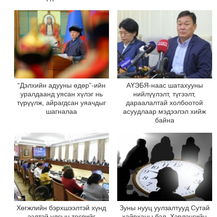
“Дэлхийн адууны өдөр”-ийн
АҮЭБЯ-наас шатахууны
уралдаанд уясан хүлэг нь
нийлүүлэлт, түгээлт,
түрүүлж, айрагдсан уяачдыг
дараалалтай холбоотой
шагналаа
асуудлаар мэдээлэл хийж
байна
Хөгжлийн бэрхшээлтэй хүнд
Зуны нууц уулзалтууд Сутай
ээлтэй улсын төсвийг
хайрханы бэл, Хэрлэнгийн