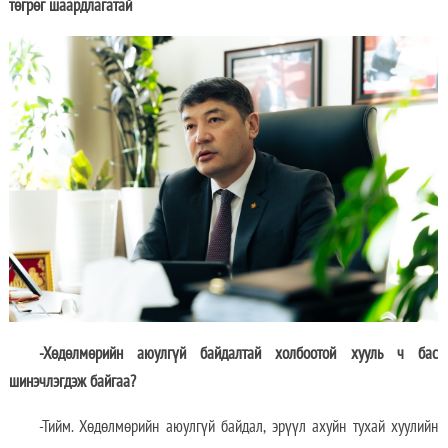
төгрөг шаардлагатай
-Хөдөлмөрийн аюулгүй байдалтай холбоотой хууль ч бас
шинэчлэгдэж байгаа?
-Тийм. Хөдөлмөрийн аюулгүй байдал, эрүүл ахуйн тухай хуулийн