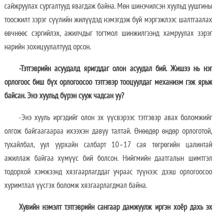
сайжруулах сургалтууд явагдаж байна. Мөн шинэчилсэн хуульд уушгины
тоосжилт зэрэг сүүлийн жилүүдэд нэмэгдэж буй мэргэжлээс шалтгаалах
өвчнөөс сэргийлэх, ажилчдыг тогтмол шинжилгээнд хамруулах зэрэг
нарийн зохицуулалтууд орсон.
-Тэтгэврийн асуудалд яригддаг олон асуудал бий. Жишээ нь нэг
орлогоос биш бүх орлогоосоо тэтгэвэр тооцуулдаг механизм гэж ярьж
байсан. Энэ хуульд бүрэн сууж чадсан уу?
-Энэ хууль иргэдийг олон эх үүсвэрээс тэтгэвэр авах боломжийг
олгож байгаагаараа ихээхэн давуу талтай. Өнөөдөр өндөр орлоготой,
тухайлбал, уул уурхайн салбарт 10–17 сая төгрөгийн цалинтай
ажиллаж байгаа хүмүүс бий болсон. Нийгмийн даатгалын шимтгэл
тодорхой хэмжээнд хязгаарлагддаг учраас түүнээс дээш орлогоосоо
хуримтлал үүсгэх боломж хязгаарлагдмал байна.
Хувийн нэмэлт тэтгэврийн сангаар дамжуулж иргэн хоёр дахь эх