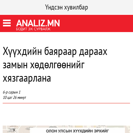
Үндсэн хувилбар
Хүүхдийн баяраар дараах
замын хөдөлгөөнийг
хязгаарлана
6-р сарын 1
10 цаг 26 минут