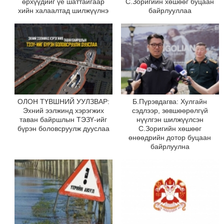
өрхүүдийг үе шаттайгаар
С.Зоригийн хөшөөг буцаан
хийн халаалтад шилжүүлнэ
байрлууллаа
ОЛОН ТҮВШНИЙ УУЛЗВАР:
Б.Пүрэвдагва: Хулгайн
Эхний ээлжинд хэрэгжих
сэдлээр, зөвшөөрөлгүй
таван байршлын ТЭЗҮ-ийг
нүүлгэн шилжүүлсэн
бүрэн боловсруулж дууслаа
С.Зоригийн хөшөөг
өнөөдрийн дотор буцаан
байрлуулна