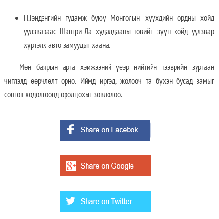
П.Гэндэнгийн гудамж буюу Монголын хүүхдийн ордны хойд
уулзвараас Шангри-Ла худалдааны төвийн зүүн хойд уулзвар
хүртэлх авто замуудыг хаана.
Мөн баярын арга хэмжээний үеэр нийтийн тээврийн зургаан
чиглэлд өөрчлөлт орно. Иймд иргэд, жолооч та бүхэн бусад замыг
сонгон хөдөлгөөнд оролцохыг зөвлөлөө.