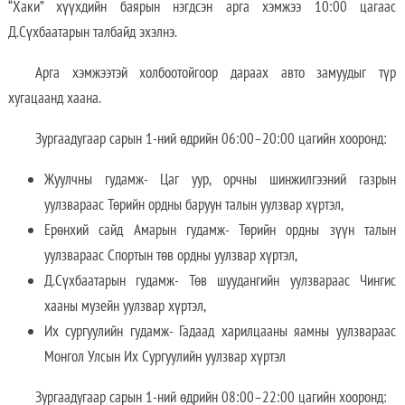
“Хаки” хүүхдийн баярын нэгдсэн арга хэмжээ 10:00 цагаас
Д.Сүхбаатарын талбайд эхэлнэ.
Арга хэмжээтэй холбоотойгоор дараах авто замуудыг түр
хугацаанд хаана.
Зургаадугаар сарын 1-ний өдрийн 06:00–20:00 цагийн хооронд:
Жуулчны гудамж- Цаг уур, орчны шинжилгээний газрын
уулзвараас Төрийн ордны баруун талын уулзвар хүртэл,
Ерөнхий сайд Амарын гудамж- Төрийн ордны зүүн талын
уулзвараас Спортын төв ордны уулзвар хүртэл,
Д.Сүхбаатарын гудамж- Төв шуудангийн уулзвараас Чингис
хааны музейн уулзвар хүртэл,
Их сургуулийн гудамж- Гадаад харилцааны яамны уулзвараас
Монгол Улсын Их Сургуулийн уулзвар хүртэл
Зургаадугаар сарын 1-ний өдрийн 08:00–22:00 цагийн хооронд: