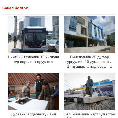
Санал болгох
Нийтийн тээврийн 15 чиглэлд
Нийслэлийн 30 дугаар
түр өөрчлөлт оруулжээ
сургуулийг 10 дугаар сарын
1-нд ашиглалтад оруулна
Дулааны алдагдалгүй айл
Төр, нийгмийн нэрт зүтгэлтэн