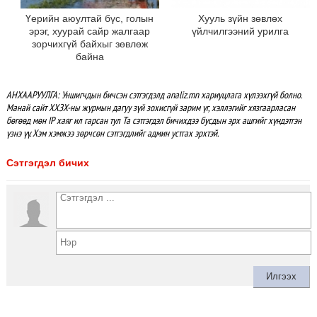
Үерийн аюултай бүс, голын
Хууль зүйн зөвлөх
эрэг, хуурай сайр жалгаар
үйлчилгээний урилга
зорчихгүй байхыг зөвлөж
байна
АНХААРУУЛГА: Уншигчдын бичсэн сэтгэгдэлд analiz.mn хариуцлага хүлээхгүй болно.
Манай сайт ХХЗХ-ны журмын дагуу зүй зохисгүй зарим үг, хэллэгийг хязгаарласан
бөгөөд мөн IP хаяг ил гарсан тул Та сэтгэгдэл бичихдээ бусдын эрх ашгийг хүндэтгэн
үзнэ үү. Хэм хэмжээ зөрчсөн сэтгэгдлийг админ устгах эрхтэй.
Сэтгэгдэл бичих