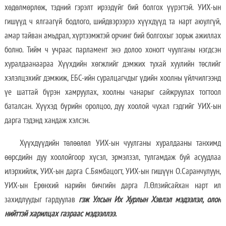
хөдөлмөрлөж, тэдний гэрэлт ирээдүйг бий болгох үүрэгтэй. УИХ-ын
гишүүд ч ялгаагүй бодлого, шийдвэрээрээ хүүхдүүд та нарт аюулгүй,
амар тайван амьдрал, хүртээмжтэй орчинг бий болгохыг зорьж ажиллах
болно. Тийм ч учраас парламент энэ долоо хоногт чуулганы нэгдсэн
хуралдаанаараа Хүүхдийн хөгжлийг дэмжих тухай хуулийн төслийг
хэлэлцэхийг дэмжиж, ЕБС-ийн суралцагчдыг үдийн хоолны үйлчилгээнд
үе шаттай бүрэн хамруулах, хоолны чанарыг сайжруулах тогтоол
баталсан. Хүүхэд бүрийн оролцоо, дуу хоолой чухал гэдгийг УИХ-ын
дарга тэдэнд хандаж хэлсэн.
Хүүхдүүдийн төлөөлөл УИХ-ын чуулганы хуралдааны танхимд
өөрсдийн дуу хоолойгоор хүсэл, эрмэлзэл, тулгамдаж буй асуудлаа
илэрхийлж, УИХ-ын дарга С.Бямбацогт, УИХ-ын гишүүн О.Саранчулуун,
УИХ-ын Ерөнхий нарийн бичгийн дарга Л.Өлзийсайхан нарт ил
захидлуудыг гардуулав
гэж Улсын Их Хурлын Хэвлэл мэдээлэл, олон
нийттэй харилцах газраас мэдээллээ.