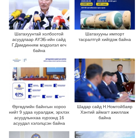
Шатахуунтай холбоотой
Шатахууны импорт
асуудлаар АҮЭБ-ийн сайд
тасралтгүй хийгдэж байна
Г.Дамдинням мэдээлэл өгч
байна
Өргөдлийн байнгын хороо
Шадар сайд Н.Номтойбаяр
нийт 9 удаа хуралдаж, эрхлэх
Хэнтий аймагт ажиллаж
асуудлынхаа хүрээнд 16
байна
асуудал хэлэлцсэн байна