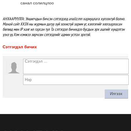
санал солилцлоо
АНХААРУУЛГА: Уншигчдын бичсэн сэтгэгдэлд analiz.mn хариуцлага хүлээхгүй болно.
Манай сайт ХХЗХ-ны журмын дагуу зүй зохисгүй зарим үг, хэллэгийг хязгаарласан
бөгөөд мөн IP хаяг ил гарсан тул Та сэтгэгдэл бичихдээ бусдын эрх ашгийг хүндэтгэн
үзнэ үү. Хэм хэмжээ зөрчсөн сэтгэгдлийг админ устгах эрхтэй.
Сэтгэгдэл бичих