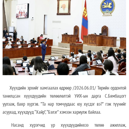
Хүүхдийн эрхийг хамгаалах өдрөөр /2026.06.01/ Төрийн ордонтой
танилцсан хүүхдүүдийн төлөөлөлтэй УИХ-ын дарга С.Бямбацогт
уулзаж, баяр хүргэв. ”Та нар томчуудаас юу хүсдэг вэ?” гэж түүнийг
асуухад, хүүхдүүд “Хайр”, “Бэлэг” хэмээн хариулж байлаа.
Насанд хүрэгчид үр хүүхдүүдийнхээ төлөө ажиллаж,