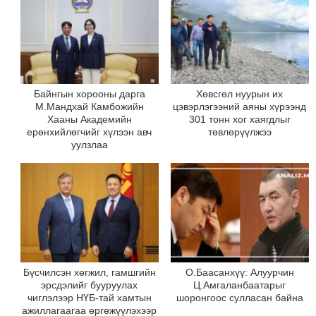
Байнгын хорооны дарга
Хөвсгөл нуурын их
М.Мандхай Камбожийн
цэвэрлэгээний аяны хүрээнд
Хааны Академийн
301 тонн хог хаягдлыг
ерөнхийлөгчийг хүлээн авч
төвлөрүүлжээ
уулзлаа
Бүсчилсэн хөгжил, гамшгийн
О.Баасанхүү: Алуурчин
эрсдэлийг бууруулах
Ц.Амгаланбаатарыг
чиглэлээр НҮБ-тай хамтын
шоронгоос сулласан байна
ажиллагаагаа өргөжүүлэхээр