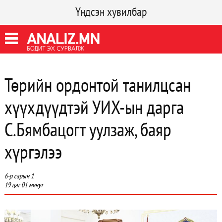
Үндсэн хувилбар
Төрийн ордонтой танилцсан
хүүхдүүдтэй УИХ-ын дарга
С.Бямбацогт уулзаж, баяр
хүргэлээ
6-р сарын 1
19 цаг 01 минут