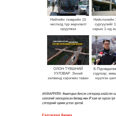
Нийтийн тээврийн 15
Нийслэлийн 
чиглэлд түр өөрчлөлт
сургуулийг 
оруулжээ
сарын 1-нд а
оруул
ОЛОН ТҮВШНИЙ
Б.Пүрэвдагва
УУЛЗВАР: Эхний
сэдлээр, зөв
ээлжинд хэрэгжих таван
нүүлгэн ши
байршлын ТЭЗҮ-ийг
С.Зоригийн
бүрэн боловсруулж
өнөөдрийн
дууслаа
буцаан бай
АНХААРУУЛГА: Уншигчдын бичсэн сэтгэгдэлд analiz.mn ха
хэллэгийг хязгаарласан бөгөөд мөн IP хаяг ил гарсан тул 
сэтгэгдлийг админ устгах эрхтэй.
Сэтгэгдэл бичих