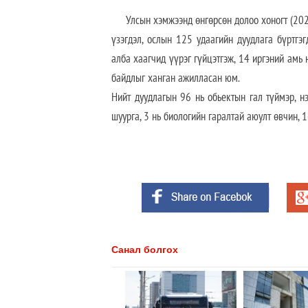
Улсын хэмжээнд өнгөрсөн долоо хоногт (2026
үзэгдэл, ослын 125 удаагийн дуудлага бүртгэг
алба хаагчид үүрэг гүйцэтгэж, 14 иргэний амь
байдлыг ханган ажилласан юм.
Нийт дуудлагын 96 нь обьектын гал түймэр, нэ
шуурга, 3 нь биологийн гаралтай аюулт өвчин, 
Санал болгох