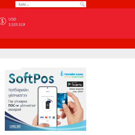
USD
3,525.51₮