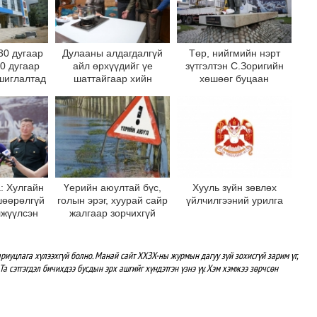
30 дугаар
Дулааны алдагдалгүй
Төр, нийгмийн нэрт
10 дугаар
айл өрхүүдийг үе
зүтгэлтэн С.Зоригийн
шиглалтад
шаттайгаар хийн
хөшөөг буцаан
на
халаалтад шилжүүлнэ
байрлууллаа
: Хулгайн
Үерийн аюултай бүс,
Хууль зүйн зөвлөх
шөөрөлгүй
голын эрэг, хуурай сайр
үйлчилгээний урилга
лжүүлсэн
жалгаар зорчихгүй
 хөшөөг
байхыг зөвлөж байна
 дотор
рлуулна
риуцлага хүлээхгүй болно. Манай сайт ХХЗХ-ны журмын дагуу зүй зохисгүй зарим үг,
Та сэтгэгдэл бичихдээ бусдын эрх ашгийг хүндэтгэн үзнэ үү. Хэм хэмжээ зөрчсөн