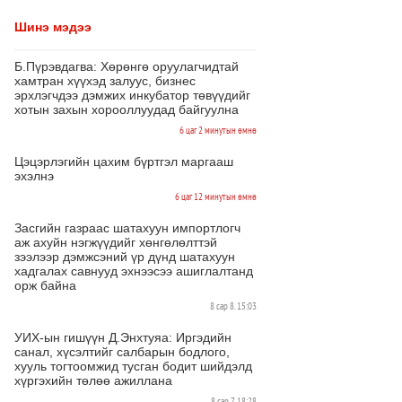
Шинэ мэдээ
Б.Пүрэвдагва: Хөрөнгө оруулагчидтай
хамтран хүүхэд залуус, бизнес
эрхлэгчдээ дэмжих инкубатор төвүүдийг
хотын захын хорооллуудад байгуулна
6 цаг 2 минутын өмнө
Цэцэрлэгийн цахим бүртгэл маргааш
эхэлнэ
6 цаг 12 минутын өмнө
Засгийн газраас шатахуун импортлогч
аж ахуйн нэгжүүдийг хөнгөлөлттэй
зээлээр дэмжсэний үр дүнд шатахуун
хадгалах савнууд эхнээсээ ашиглалтанд
орж байна
8 сар 8. 15:03
УИХ-ын гишүүн Д.Энхтуяа: Иргэдийн
санал, хүсэлтийг салбарын бодлого,
хууль тогтоомжид тусган бодит шийдэлд
хүргэхийн төлөө ажиллана
8 сар 7. 18:28