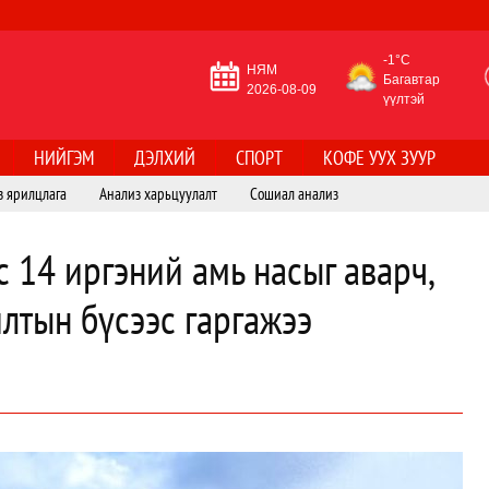
-1°C
НЯМ
Багавтар
2026-08-09
үүлтэй
НИЙГЭМ
ДЭЛХИЙ
СПОРТ
КОФЕ УУХ ЗУУР
з ярилцлага
Анализ харьцуулалт
Сошиал анализ
с 14 иргэний амь насыг аварч,
лтын бүсээс гаргажээ