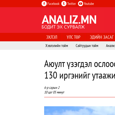
Facebook
Twitter
Youtube
ЭХЛЭЛ
УЛС ТӨР
ЭДИЙН ЗАСАГ
Хэвлэлийн тойм
Сайтуудын тойм
Анали
Аюулт үзэгдэл ослоо
130 иргэнийг утаажи
6-р сарын 2
10 цаг 05 минут