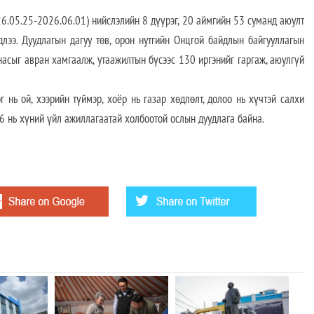
.05.25-2026.06.01) нийслэлийн 8 дүүрэг, 20 аймгийн 53 суманд аюулт
длээ. Дуудлагын дагуу төв, орон нутгийн Онцгой байдлын байгууллагын
 насыг авран хамгаалж, утаажилтын бүсээс 130 иргэнийг гаргаж, аюулгүй
г нь ой, хээрийн түймэр, хоёр нь газар хөдлөлт, долоо нь хүчтэй салхи
16 нь хүний үйл ажиллагаатай холбоотой ослын дуудлага байна.