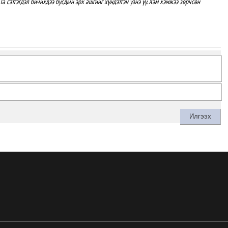
Та сэтгэгдэл бичихдээ бусдын эрх ашгийг хүндэтгэн үзнэ үү. Хэм хэмжээ зөрчсөн