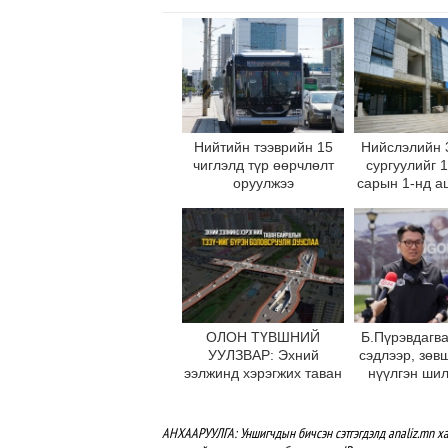
Нийтийн тээврийн 15
Нийслэлийн 
чиглэлд түр өөрчлөлт
сургуулийг 
оруулжээ
сарын 1-нд а
оруул
ОЛОН ТҮВШНИЙ
Б.Пүрэвдагва
УУЛЗВАР: Эхний
сэдлээр, зөв
ээлжинд хэрэгжих таван
нүүлгэн ши
байршлын ТЭЗҮ-ийг
С.Зоригийн
бүрэн боловсруулж
өнөөдрийн
дууслаа
буцаан бай
АНХААРУУЛГА: Уншигчдын бичсэн сэтгэгдэлд analiz.mn ха