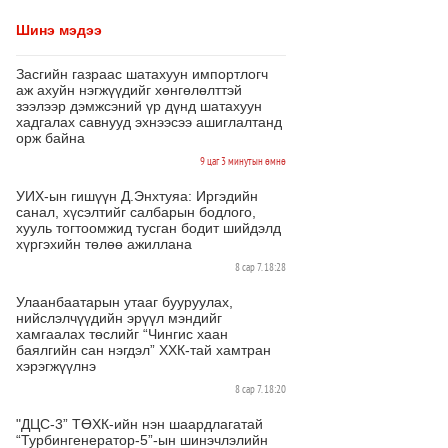
Шинэ мэдээ
Засгийн газраас шатахуун импортлогч
аж ахуйн нэгжүүдийг хөнгөлөлттэй
зээлээр дэмжсэний үр дүнд шатахуун
хадгалах савнууд эхнээсээ ашиглалтанд
орж байна
9 цаг 3 минутын өмнө
УИХ-ын гишүүн Д.Энхтуяа: Иргэдийн
санал, хүсэлтийг салбарын бодлого,
хууль тогтоомжид тусган бодит шийдэлд
хүргэхийн төлөө ажиллана
8 сар 7. 18:28
Улаанбаатарын утааг бууруулах,
нийслэлчүүдийн эрүүл мэндийг
хамгаалах төслийг “Чингис хаан
баялгийн сан нэгдэл” ХХК-тай хамтран
хэрэгжүүлнэ
8 сар 7. 18:20
"ДЦС-3” ТӨХК-ийн нэн шаардлагатай
“Турбингенератор-5”-ын шинэчлэлийн