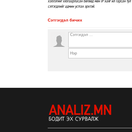
хэллэгийг хязгаарласан бөгөөд мөн IP хаяг ил гарсан тул 
сэтгэгдлийг админ устгах эрхтэй.
Сэтгэгдэл бичих