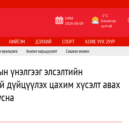
-1°C
НЯМ
Багавтар
2026-08-09
үүлтэй
НИЙГЭМ
ДЭЛХИЙ
СПОРТ
КОФЕ УУХ ЗУУР
з ярилцлага
Анализ харьцуулалт
Сошиал анализ
н үнэлгээг элсэлтийн
й дүйцүүлэх цахим хүсэлт авах
усна