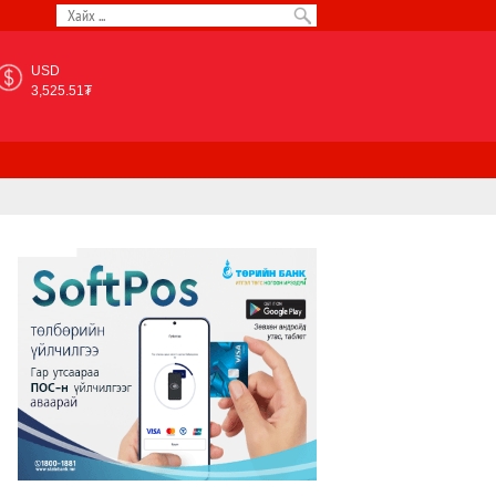
USD
3,525.51₮