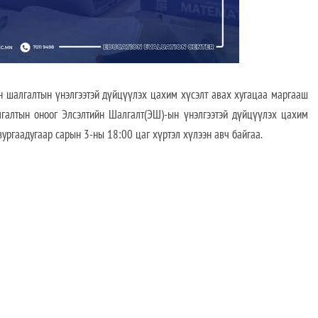
алгалтын үнэлгээтэй дүйцүүлэх цахим хүсэлт авах хугацаа маргааш
лгалтын оноог Элсэлтийн Шалгалт(ЭШ)-ын үнэлгээтэй дүйцүүлэх цахим
зургаадугаар сарын 3-ны 18:00 цаг хүртэл хүлээн авч байгаа.