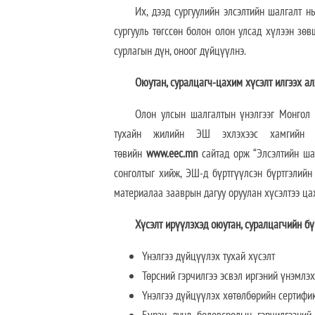
Их, дээд сургуулийн элсэлтийн шалгалт н
сургууль төгссөн болон олон улсад хүлээн зө
сурлагын дүн, оноог дүйцүүлнэ.
Оюутан, суралцагч-цахим хүсэлт илгээх а
Олон улсын шалгалтын үнэлгээг Монгол 
тухайн жилийн ЭШ эхлэхээс хамгийн 
төвийн
www.eec.mn
сайтад орж “Элсэлтийн ш
сонголтыг хийж, ЭШ-д бүртгүүлсэн бүртгэлийн
материалаа зааврын дагуу оруулан хүсэлтээ ца
Хүсэлт ирүүлэхэд оюутан, суралцагчийн бү
Үнэлгээ дүйцүүлэх тухай хүсэлт
Төрсний гэрчилгээ эсвэл иргэний үнэмлэ
Үнэлгээ дүйцүүлэх хөтөлбөрийн сертифи