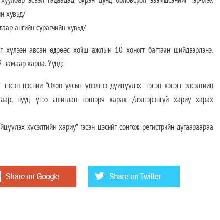
 хуулбар эсвэл гадаадад бүрэн дунд боловсрол эзэмшсэнийг гэрчлэх
н хувьд/
гаар ангийн сурагчийн хувьд/
йг хүлээн авсан өдрөөс хойш ажлын 10 хоногт багтаан шийдвэрлэнэ.
2 замаар харна. Үүнд:
 гэсэн цэсний “Олон улсын үнэлгээ дүйцүүлэх” гэсэн хэсэгт элсэлтийн
гаар, нууц үгээ ашиглан нэвтэрч харах /дэлгэрэнгүй хариу харах
цүүлэх хүсэлтийн хариу” гэсэн цэсийг сонгож регистрийн дугаараараа