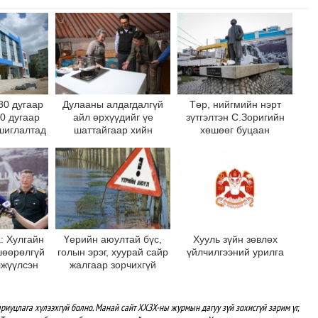
30 дугаар
Дулааны алдагдалгүй
Төр, нийгмийн нэрт
10 дугаар
айл өрхүүдийг үе
зүтгэлтэн С.Зоригийн
шиглалтад
шаттайгаар хийн
хөшөөг буцаан
на
халаалтад шилжүүлнэ
байрлууллаа
: Хулгайн
Үерийн аюултай бүс,
Хууль зүйн зөвлөх
шөөрөлгүй
голын эрэг, хуурай сайр
үйлчилгээний урилга
лжүүлсэн
жалгаар зорчихгүй
 хөшөөг
байхыг зөвлөж байна
 дотор
рлуулна
риуцлага хүлээхгүй болно. Манай сайт ХХЗХ-ны журмын дагуу зүй зохисгүй зарим үг,