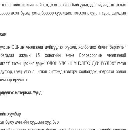
ь төгсөлтийн шалгалттай нэгдмэл зохион байгуулагддаг гадаадын ахлах
вшөөрөгдсөн бусад хөтөлбөрөөр суралцаж төгссөн оюутан, суралцагчдын
лхам
улсын ЭШ-ын үнэлгээнд дүйцүүлэх хүсэлт, холбогдох бичиг баримтыг
багадаа ажлын 15 хоногийн өмнө Боловсролын үнэлгээний
алгалт” гэсэн цэсийг дарж “ОЛОН УЛСЫН ҮНЭЛГЭЭ ДҮЙЦҮҮЛЭХ” гэсэн
 дугаар, нууц үгээ ашиглан системд нэвтэрч холбогдох мэдээлэл болон
химаар ирүүлнэ.
рдүүлэх материал. Үүнд:
хийн хуулбар
кат буюу дүнгийн хуудсын хуулбар