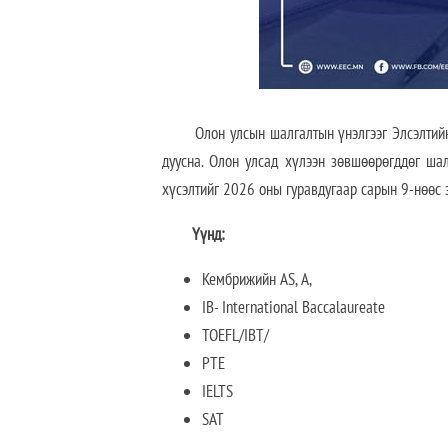
Олон улсын шалгалтын үнэлгээг Элсэлтийн ш
дуусна. Олон улсад хүлээн зөвшөөрөгддөг ша
хүсэлтийг 2026 оны гуравдугаар сарын 9-нөөс 
Үүнд:
Кембрижийн AS, A,
IB- International Baccalaureate
TOEFL/IBT/
PTE
IELTS
SAT