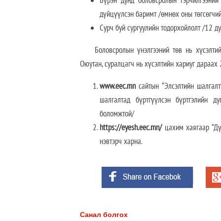
Бүрэн дунд боловсролын гэрчилгээний
дүйцүүлсэн баримт /өмнөх оны төгсөгчий
Сурч буй сургуулийн тодорхойлолт /12 ду
Боловсролын үнэлгээний төв нь хүсэлти
Оюутан, суралцагч нь хүсэлтийн хариуг дараах 
www.eec.mn
сайтын “Элсэлтийн шалгалт”
шалгалтад бүртгүүлсэн бүртгэлийн ду
боломжтой/
https://eyesh.eec.mn/
цахим хаягаар “Дүй
нэвтэрч харна.
Санал болгох