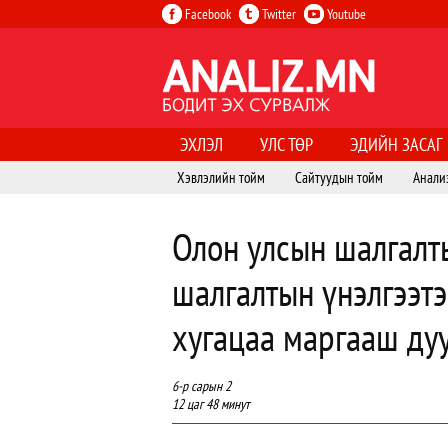
Facebook
Twitter
Youtube
ЭХЛЭЛ
УЛС ТӨР
ЭДИЙН ЗАСАГ
Хэвлэлийн тойм
Сайтуудын тойм
Анали
Олон улсын шалгалты
шалгалтын үнэлгээтэ
хугацаа маргааш ду
6-р сарын 2
12 цаг 48 минут