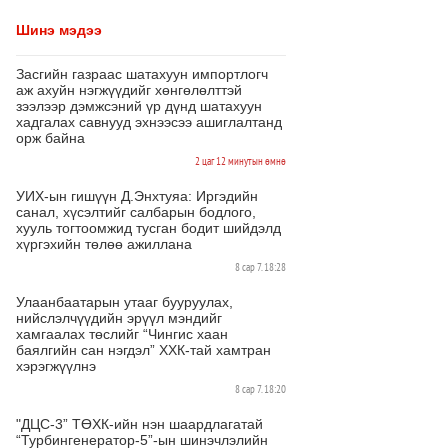
Шинэ мэдээ
Засгийн газраас шатахуун импортлогч
аж ахуйн нэгжүүдийг хөнгөлөлттэй
зээлээр дэмжсэний үр дүнд шатахуун
хадгалах савнууд эхнээсээ ашиглалтанд
орж байна
2 цаг 12 минутын өмнө
УИХ-ын гишүүн Д.Энхтуяа: Иргэдийн
санал, хүсэлтийг салбарын бодлого,
хууль тогтоомжид тусган бодит шийдэлд
хүргэхийн төлөө ажиллана
8 сар 7. 18:28
Улаанбаатарын утааг бууруулах,
нийслэлчүүдийн эрүүл мэндийг
хамгаалах төслийг “Чингис хаан
баялгийн сан нэгдэл” ХХК-тай хамтран
хэрэгжүүлнэ
8 сар 7. 18:20
"ДЦС-3” ТӨХК-ийн нэн шаардлагатай
“Турбингенератор-5”-ын шинэчлэлийн