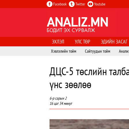
Facebook
Twitter
Youtube
ЭХЛЭЛ
УЛС ТӨР
ЭДИЙН ЗАСАГ
Хэвлэлийн тойм
Сайтуудын тойм
Анали
ДЦС-5 төслийн талб
үнс зөөлөө
6-р сарын 2
16 цаг 34 минут