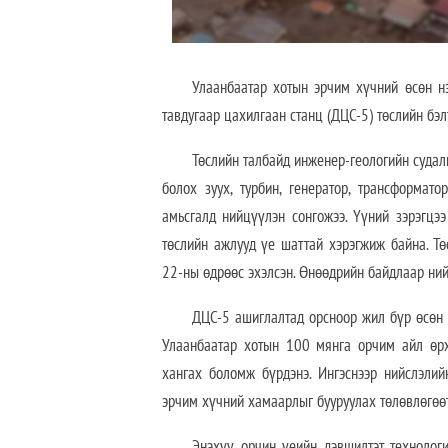
Улаанбаатар хотын эрчим хүчний өсөн нэмэ
тавдугаар цахилгаан станц (ДЦС-5) төслийн бэл
Төслийн талбайд инженер-геологийн судал
болох зуух, турбин, генератор, трансформат
амьсгалд нийцүүлэн сонгожээ. Үүний зэрэгцээ
төслийн ажлууд үе шаттай хэрэгжиж байна. Тө
22-ны өдрөөс эхэлсэн. Өнөөдрийн байдлаар ний
ДЦС-5 ашиглалтад орсноор жил бүр өсөн 
Улаанбаатар хотын 100 мянга орчим айл өрх
хангах боломж бүрдэнэ. Ингэснээр нийслэли
эрчим хүчний хамаарлыг бууруулах төлөвлөгөөт
Энэхүү орчин үеийн дэвшилтэт технологи