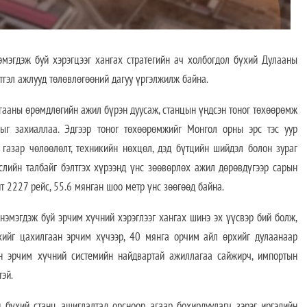
гдэж буй хэрэгцээг хангах стратегийн ач холбогдол бүхий Дулааны
тгэл ажлууд төлөвлөгөөний дагуу үргэлжилж байна.
гааны өрөмдлөгийн ажил бүрэн дуусаж, станцын үндсэн тоног төхөөрөмж
орыг захиаллаа. Эдгээр тоног төхөөрөмжийг Монгол орны эрс тэс уур
 газар чөлөөлөлт, техникийн нөхцөл, дэд бүтцийн шийдэл болон зураг
слийн талбайг бэлтгэх хүрээнд үнс зөөвөрлөх ажил дөрөвдүгээр сарын
т 2227 рейс, 55.6 мянган шоо метр үнс зөөгөөд байна.
нэмэгдэж буй эрчим хүчний хэрэглээг хангах шинэ эх үүсвэр бий болж,
ийг цахилгаан эрчим хүчээр, 40 мянга орчим айл өрхийг дулаанаар
йн эрчим хүчний системийн найдвартай ажиллагаа сайжирч, импортын
эй.
 бүхий станц ашиглалтад орсноор агаар бохирдуулагч зэрэг иргэдийн