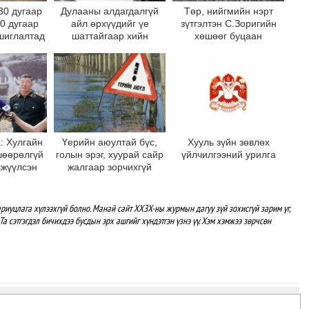
30 дугаар
Дулааны алдагдалгүй
Төр, нийгмийн нэрт
10 дугаар
айл өрхүүдийг үе
зүтгэлтэн С.Зоригийн
шиглалтад
шаттайгаар хийн
хөшөөг буцаан
на
халаалтад шилжүүлнэ
байрлууллаа
: Хулгайн
Үерийн аюултай бүс,
Хууль зүйн зөвлөх
шөөрөлгүй
голын эрэг, хуурай сайр
үйлчилгээний урилга
лжүүлсэн
жалгаар зорчихгүй
 хөшөөг
байхыг зөвлөж байна
 дотор
рлуулна
риуцлага хүлээхгүй болно. Манай сайт ХХЗХ-ны журмын дагуу зүй зохисгүй зарим үг,
Та сэтгэгдэл бичихдээ бусдын эрх ашгийг хүндэтгэн үзнэ үү. Хэм хэмжээ зөрчсөн