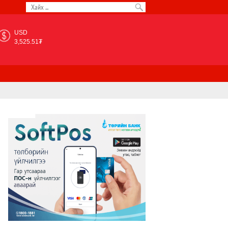
USD
3,525.51₮