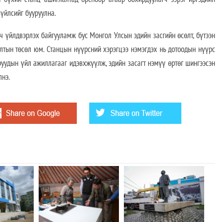
үйлсийг бууруулна.
ч үйлдвэрлэх байгууламж бус Монгол Улсын эдийн засгийн өсөлт, бүтээн
лтын төсөл юм. Станцын нүүрсний хэрэгцээ нэмэгдэх нь дотоодын нүүрс
аруудын үйл ажиллагааг идэвхжүүлж, эдийн засагт нэмүү өртөг шингээсэн
лнэ.