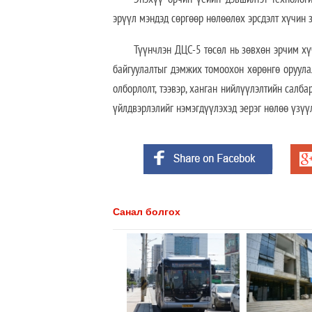
эрүүл мэндэд сөргөөр нөлөөлөх эрсдэлт хүчин з
Түүнчлэн ДЦС-5 төсөл нь зөвхөн эрчим хү
байгуулалтыг дэмжих томоохон хөрөнгө оруула
олборлолт, тээвэр, ханган нийлүүлэлтийн салб
үйлдвэрлэлийг нэмэгдүүлэхэд эерэг нөлөө үзүү
Санал болгох