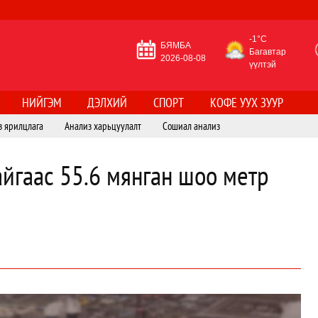
-1°C
БЯМБА
Багавтар
2026-08-08
үүлтэй
НИЙГЭМ
ДЭЛХИЙ
СПОРТ
КОФЕ УУХ ЗУУР
з ярилцлага
Анализ харьцуулалт
Сошиал анализ
айгаас 55.6 мянган шоо метр