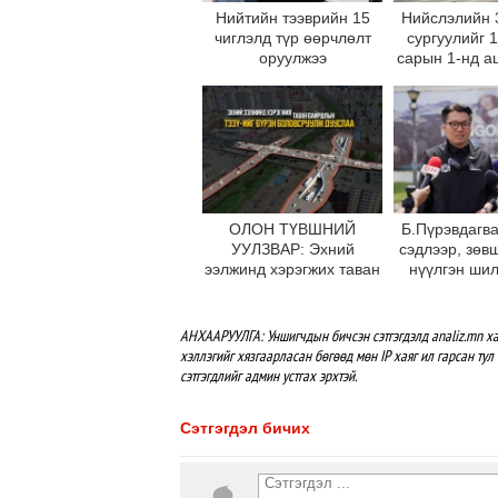
Нийтийн тээврийн 15
Нийслэлийн 
чиглэлд түр өөрчлөлт
сургуулийг 
оруулжээ
сарын 1-нд а
оруул
ОЛОН ТҮВШНИЙ
Б.Пүрэвдагва
УУЛЗВАР: Эхний
сэдлээр, зөв
ээлжинд хэрэгжих таван
нүүлгэн ши
байршлын ТЭЗҮ-ийг
С.Зоригийн
бүрэн боловсруулж
өнөөдрийн
дууслаа
буцаан бай
АНХААРУУЛГА: Уншигчдын бичсэн сэтгэгдэлд analiz.mn ха
хэллэгийг хязгаарласан бөгөөд мөн IP хаяг ил гарсан тул 
сэтгэгдлийг админ устгах эрхтэй.
Сэтгэгдэл бичих