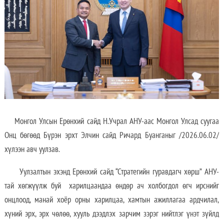
Монгол Улсын Ерөнхий сайд Н.Учрал АНУ-аас Монгол Улсад суугаа
Онц бөгөөд Бүрэн эрхт Элчин сайд Ричард Буанганыг /2026.06.02/
хүлээн авч уулзав.
Уулзалтын эхэнд Ерөнхий сайд “Стратегийн гуравдагч хөрш” АНУ-
тай хөгжүүлж буй харилцаандаа өндөр ач холбогдол өгч ирснийг
онцлоод, манай хоёр орны харилцаа, хамтын ажиллагаа ардчилал,
хүний эрх, эрх чөлөө, хууль дээдлэх зарчим зэрэг нийтлэг үнэт зүйлд