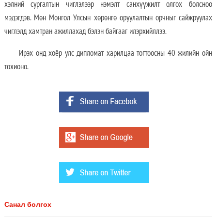
хэлний сургалтын чиглэлээр нэмэлт санхүүжилт олгох болсноо
мэдэгдэв. Мөн Монгол Улсын хөрөнгө оруулалтын орчныг сайжруулах
чиглэлд хамтран ажиллахад бэлэн байгааг илэрхийллээ.
Ирэх онд хоёр улс дипломат харилцаа тогтоосны 40 жилийн ойн
тохионо.
Санал болгох