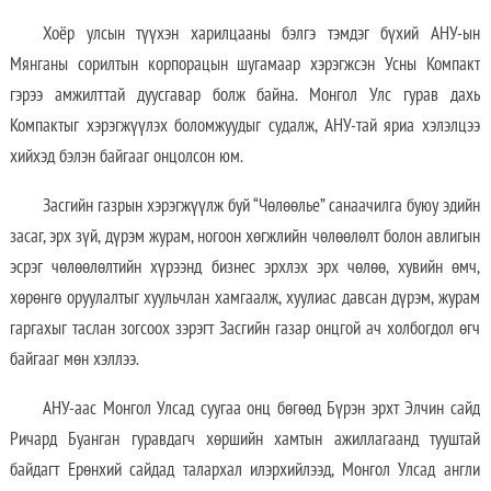
Хоёр улсын түүхэн харилцааны бэлгэ тэмдэг бүхий АНУ-ын
Мянганы сорилтын корпорацын шугамаар хэрэгжсэн Усны Компакт
гэрээ амжилттай дуусгавар болж байна. Монгол Улс гурав дахь
Компактыг хэрэгжүүлэх боломжуудыг судалж, АНУ-тай яриа хэлэлцээ
хийхэд бэлэн байгааг онцолсон юм.
Засгийн газрын хэрэгжүүлж буй “Чөлөөлье” санаачилга буюу эдийн
засаг, эрх зүй, дүрэм журам, ногоон хөгжлийн чөлөөлөлт болон авлигын
эсрэг чөлөөлөлтийн хүрээнд бизнес эрхлэх эрх чөлөө, хувийн өмч,
хөрөнгө оруулалтыг хуульчлан хамгаалж, хуулиас давсан дүрэм, журам
гаргахыг таслан зогсоох зэрэгт Засгийн газар онцгой ач холбогдол өгч
байгааг мөн хэллээ.
АНУ-аас Монгол Улсад суугаа онц бөгөөд Бүрэн эрхт Элчин сайд
Ричард Буанган гуравдагч хөршийн хамтын ажиллагаанд тууштай
байдагт Ерөнхий сайдад талархал илэрхийлээд, Монгол Улсад англи