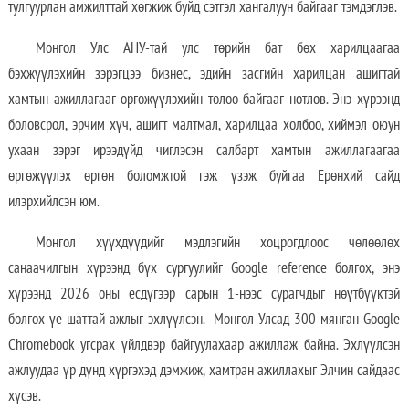
тулгуурлан амжилттай хөгжиж буйд сэтгэл хангалуун байгааг тэмдэглэв.
Монгол Улс АНУ-тай улс төрийн бат бөх харилцаагаа
бэхжүүлэхийн зэрэгцээ бизнес, эдийн засгийн харилцан ашигтай
хамтын ажиллагааг өргөжүүлэхийн төлөө байгааг нотлов. Энэ хүрээнд
боловсрол, эрчим хүч, ашигт малтмал, харилцаа холбоо, хиймэл оюун
ухаан зэрэг ирээдүйд чиглэсэн салбарт хамтын ажиллагаагаа
өргөжүүлэх өргөн боломжтой гэж үзэж буйгаа Ерөнхий сайд
илэрхийлсэн юм.
Монгол хүүхдүүдийг мэдлэгийн хоцрогдлоос чөлөөлөх
санаачилгын хүрээнд бүх сургуулийг Google reference болгох, энэ
хүрээнд 2026 оны есдүгээр сарын 1-нээс сурагчдыг нөүтбүүктэй
болгох үе шаттай ажлыг эхлүүлсэн. Монгол Улсад 300 мянган Google
Chromebook угсрах үйлдвэр байгуулахаар ажиллаж байна. Эхлүүлсэн
ажлуудаа үр дүнд хүргэхэд дэмжиж, хамтран ажиллахыг Элчин сайдаас
хүсэв.