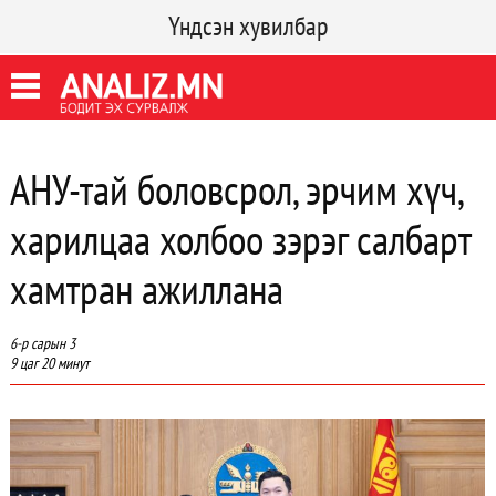
Үндсэн хувилбар
АНУ-тай боловсрол, эрчим хүч,
харилцаа холбоо зэрэг салбарт
хамтран ажиллана
6-р сарын 3
9 цаг 20 минут