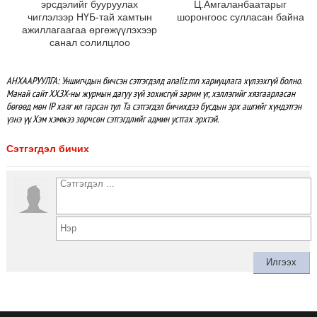
эрсдэлийг бууруулах
Ц.Амгаланбаатарыг
чиглэлээр НҮБ-тай хамтын
шоронгоос сулласан байна
ажиллагаагаа өргөжүүлэхээр
санал солилцлоо
АНХААРУУЛГА: Уншигчдын бичсэн сэтгэгдэлд analiz.mn хариуцлага хүлээхгүй болно.
Манай сайт ХХЗХ-ны журмын дагуу зүй зохисгүй зарим үг, хэллэгийг хязгаарласан
бөгөөд мөн IP хаяг ил гарсан тул Та сэтгэгдэл бичихдээ бусдын эрх ашгийг хүндэтгэн
үзнэ үү. Хэм хэмжээ зөрчсөн сэтгэгдлийг админ устгах эрхтэй.
Сэтгэгдэл бичих