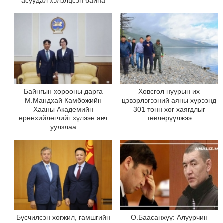
асуудал хэлэлцсэн байна
Байнгын хорооны дарга
Хөвсгөл нуурын их
М.Мандхай Камбожийн
цэвэрлэгээний аяны хүрээнд
Хааны Академийн
301 тонн хог хаягдлыг
ерөнхийлөгчийг хүлээн авч
төвлөрүүлжээ
уулзлаа
Бүсчилсэн хөгжил, гамшгийн
О.Баасанхүү: Алуурчин