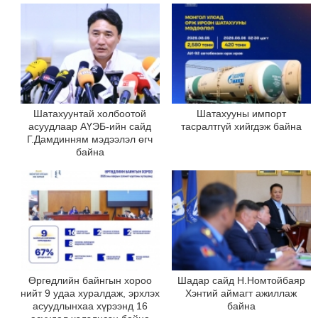
Шатахуунтай холбоотой
Шатахууны импорт
асуудлаар АҮЭБ-ийн сайд
тасралтгүй хийгдэж байна
Г.Дамдинням мэдээлэл өгч
байна
Өргөдлийн байнгын хороо
Шадар сайд Н.Номтойбаяр
нийт 9 удаа хуралдаж, эрхлэх
Хэнтий аймагт ажиллаж
асуудлынхаа хүрээнд 16
байна