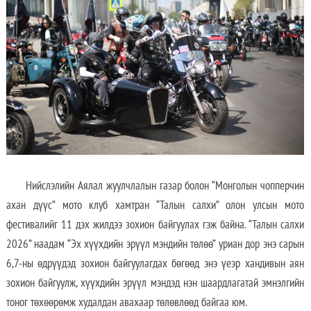
Нийслэлийн Аялал жуулчлалын газар болон “Монголын чопперчин
ахан дүүс” мото клуб хамтран “Талын салхи” олон улсын мото
фестивалийг 11 дэх жилдээ зохион байгуулах гэж байна. “Талын салхи
2026” наадам “Эх хүүхдийн эрүүл мэндийн төлөө” уриан дор энэ сарын
6,7-ны өдрүүдэд зохион байгуулагдах бөгөөд энэ үеэр хандивын аян
зохион байгуулж, хүүхдийн эрүүл мэндэд нэн шаардлагатай эмнэлгийн
тоног төхөөрөмж худалдан авахаар төлөвлөөд байгаа юм.