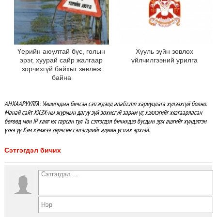
Үерийн аюултай бүс, голын
Хууль зүйн зөвлөх
эрэг, хуурай сайр жалгаар
үйлчилгээний урилга
зорчихгүй байхыг зөвлөж
байна
АНХААРУУЛГА: Уншигчдын бичсэн сэтгэгдэлд analiz.mn хариуцлага хүлээхгүй болно.
Манай сайт ХХЗХ-ны журмын дагуу зүй зохисгүй зарим үг, хэллэгийг хязгаарласан
бөгөөд мөн IP хаяг ил гарсан тул Та сэтгэгдэл бичихдээ бусдын эрх ашгийг хүндэтгэн
үзнэ үү. Хэм хэмжээ зөрчсөн сэтгэгдлийг админ устгах эрхтэй.
Сэтгэгдэл бичих