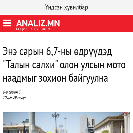
Үндсэн хувилбар
Энэ сарын 6,7-ны өдрүүдэд
"Талын салхи" олон улсын мото
наадмыг зохион байгуулна
6-р сарын 3
10 цаг 29 минут