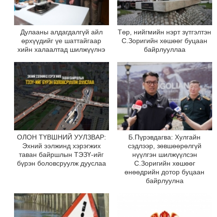
Дулааны алдагдалгүй айл
Төр, нийгмийн нэрт зүтгэлтэн
өрхүүдийг үе шаттайгаар
С.Зоригийн хөшөөг буцаан
хийн халаалтад шилжүүлнэ
байрлууллаа
ОЛОН ТҮВШНИЙ УУЛЗВАР:
Б.Пүрэвдагва: Хулгайн
Эхний ээлжинд хэрэгжих
сэдлээр, зөвшөөрөлгүй
таван байршлын ТЭЗҮ-ийг
нүүлгэн шилжүүлсэн
бүрэн боловсруулж дууслаа
С.Зоригийн хөшөөг
өнөөдрийн дотор буцаан
байрлуулна