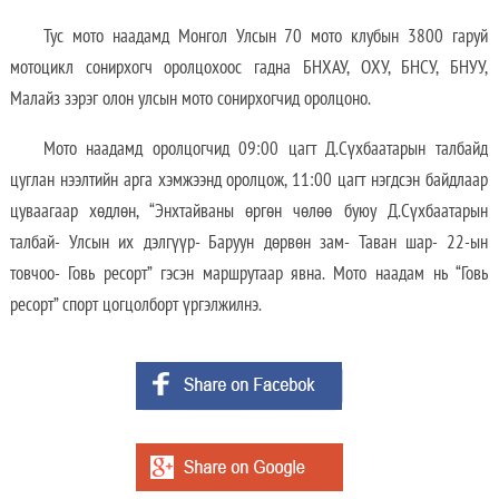
Тус мото наадамд Монгол Улсын 70 мото клубын 3800 гаруй
мотоцикл сонирхогч оролцохоос гадна БНХАУ, ОХУ, БНСУ, БНУУ,
Малайз зэрэг олон улсын мото сонирхогчид оролцоно.
Мото наадамд оролцогчид 09:00 цагт Д.Сүхбаатарын талбайд
цуглан нээлтийн арга хэмжээнд оролцож, 11:00 цагт нэгдсэн байдлаар
цуваагаар хөдлөн, “Энхтайваны өргөн чөлөө буюу Д.Сүхбаатарын
талбай- Улсын их дэлгүүр- Баруун дөрвөн зам- Таван шар- 22-ын
товчоо- Говь ресорт” гэсэн маршрутаар явна. Мото наадам нь “Говь
ресорт” спорт цогцолборт үргэлжилнэ.