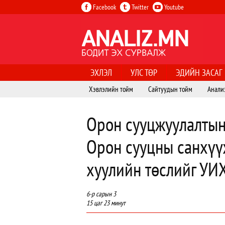
Facebook
Twitter
Youtube
ЭХЛЭЛ
УЛС ТӨР
ЭДИЙН ЗАСАГ
Хэвлэлийн тойм
Сайтуудын тойм
Анали
Орон сууцжуулалтын 
Орон сууцны санхүү
хуулийн төслийг УИХ
6-р сарын 3
15 цаг 23 минут