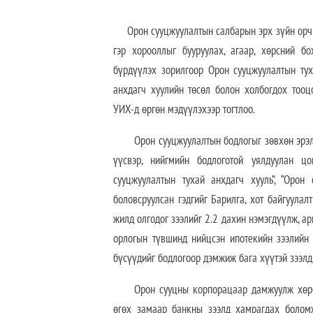
Орон сууцжуулалтын салбарын эрх зүйн орчны
гэр хорооллыг бууруулах, агаар, хөрсний бо
бүрдүүлэх зорилгоор Орон сууцжуулалтын тух
анхдагч хуулийн төсөл болон холбогдох тооц
УИХ-д өргөн мэдүүлэхээр тогтлоо.
Орон сууцжуулалтын бодлогыг зөвхөн эрэлт
үүсвэр, нийгмийн бодлоготой уялдуулан ц
сууцжуулалтын тухай анхдагч хууль”, “Орон
боловсруулсан гэдгийг Барилга, хот байгуулал
жилд олгодог зээлийг 2.2 дахин нэмэгдүүлж, а
орлогын түвшинд нийцсэн ипотекийн зээлийн 
бүсүүдийг бодлогоор дэмжиж бага хүүтэй зээлд
Орон сууцны корпорацаар дамжуулж хөрө
өгөх замаар банкны зээлд хамрагдах боломж