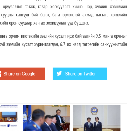
ө оруулалтыг татаж, газар хөгжүүлэлт хийнэ. Төр, хувийн хэвшлийн
 сууцны сангууд бий болж, бага орлоготой ахмад настан, хөгжлийн
эсийн орон сууцаар хангах зохицуулалтууд бүрдэнэ.
нга орчим ипотекийн зээлийн хүсэлт ирж байгаагийн 9.5 мянга орчмыг
уй зээлийн хүсэлт хуримтлагдан, 6.7 их наяд төгрөгийн санхүүжилтийн