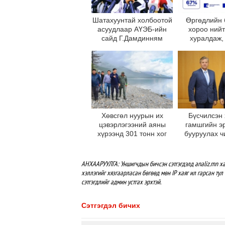
Шатахуунтай холбоотой
Өргөдлийн 
асуудлаар АҮЭБ-ийн
хороо нийт
сайд Г.Дамдинням
хуралдаж,
мэдээлэл өгч байна
асуудлынхаа 
асуудал хэ
байн
Хөвсгөл нуурын их
Бүсчилсэн 
цэвэрлэгээний аяны
гамшгийн э
хүрээнд 301 тонн хог
бууруулах ч
хаягдлыг төвлөрүүлжээ
НҮБ-тай 
ажиллаг
өргөжүүлэхэ
АНХААРУУЛГА: Уншигчдын бичсэн сэтгэгдэлд analiz.mn ха
солилц
хэллэгийг хязгаарласан бөгөөд мөн IP хаяг ил гарсан тул 
сэтгэгдлийг админ устгах эрхтэй.
Сэтгэгдэл бичих