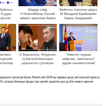
байнгын
Шадар сайд
Байнгын хорооны дарга
 9 удаа
Н.Номтойбаяр Хэнтий
М.Мандхай Камбожийн
 эрхлэх
аймагт ажиллаж байна
Хааны Академийн
хүрээнд 16
ерөнхийлөгчийг хүлээн
лэлцсэн
авч уулзлаа
а
хөгжил,
О.Баасанхүү: Алуурчин
“Хөвсгөл нуураа
рсдэлийг
Ц.Амгаланбаатарыг
хайрлая, хамгаалъя”
иглэлээр
шоронгоос сулласан
эрдэм шинжилгээний
хамтын
байна
хурал боллоо
аагаа
эр санал
риуцлага хүлээхгүй болно. Манай сайт ХХЗХ-ны журмын дагуу зүй зохисгүй зарим үг,
лоо
Та сэтгэгдэл бичихдээ бусдын эрх ашгийг хүндэтгэн үзнэ үү. Хэм хэмжээ зөрчсөн