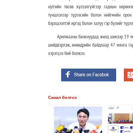
нутгийн төсөв хүлээлгүйгээр гаднын хөрөнг
түншлэлээр түрээсийн болон нийгмийн орон
бэрхшээлтэй иргэд болон залуу гэр бүлийг түрэ
Арилжааны банкнуудад жилд шинээр 19 мя
шийдвэрлэж, өнөөдрийн байдлаар 47 мянга гар
хэрэгцээ бий болжээ.
Санал болгох