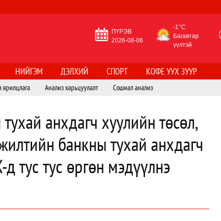
-1°C
ПҮРЭВ
Багавтар
2026-08-06
үүлтэй
НИЙГЭМ
ДЭЛХИЙ
СПОРТ
КОФЕ УУХ ЗУУР
з ярилцлага
Анализ харьцуулалт
Сошиал анализ
тухай анхдагч хуулийн төсөл,
жилтийн банкны тухай анхдагч
-д тус тус өргөн мэдүүлнэ