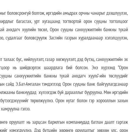
г боловсронгуй болгож, иргэдийн амьдрах орчны чанарыг дээшлүүлэх,
хирдлыг багасгах, урт хугацаанд тогтвортой орон сууцны тогтолцоог
ай анхдагч хуулийн төсөл, Орон сууцны санхүүжилтийн банкны тухай
оо, судалгааг боловсруулж Засгийн газрын хуралдаанаар хэлэлцүүлэн,
 талаас бус, нийлүүлэлт, газар хөгжүүлэлт, дэд бүтэц, санхүүжилтийн эх
огцоор нь шийдвэрлэх шаардлага бий болсон. Энэ хүрээнд “Орон
 сууцны санхүүжилтийн банкны тухай анхдагч хууль”-ийн төслүүдийг
тын сайд Э.Бат-Амгалан тэмдэглээд Орон сууцны банк байгуулагдсанаар
рилжааны банкнуудад хүлээгдэж буй дарааллыг бууруулна. Мөн иргэдийн
бүтээгдэхүүнийг төрөлжүүлнэ. Орон нутаг болон гэр хорооллын захын
 хамруулна гэлээ.
нгө оруулалт нь зарцсан барилгын компаниудад батлан даалт гаргаж
ийг нэмэгдүүлнэ. Дэд бүтцийн хөрөнгө оруулалтыг зөвхөн улс, орон