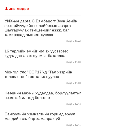
Шинэ мэдээ
УИХ-ын дарга С.Бямбацогт Зүүн Азийн
эрэгтэйчүүдийн волейболын аварга
шалгаруулах тэмцээнийг нээж, баг
тамирчдад амжилт хүслээ
8 сар 5. 16:43
16 төрлийн эмийг нэг эх үүсвэрээс
худалдан авах журмыг баталлаа
8 сар 5. 15:07
Монгол Улс “COP17”-д “Тал хээрийн
төлөвлөгөө”-гөө танилцуулна
8 сар 5. 15:01
Нөөцийн махны худалдаа, борлуулалтыг
нээлттэй ил тод болгоно
8 сар 5. 14:59
Санхүүгийн хэмнэлтийн горимд эрүүл
мэндийн салбар хамаарахгүй
8 сар 5. 14:56