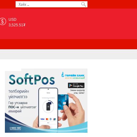
USD
3,525.51₮