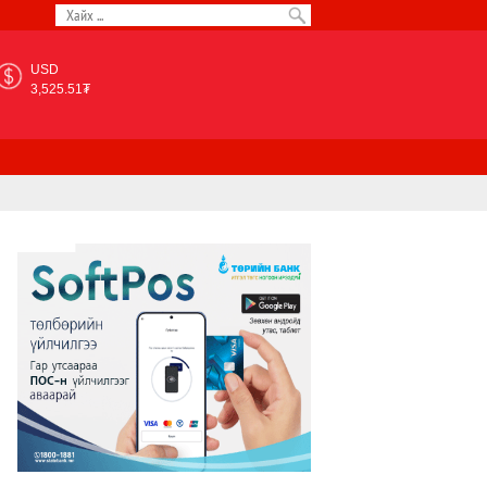
USD
3,525.51₮