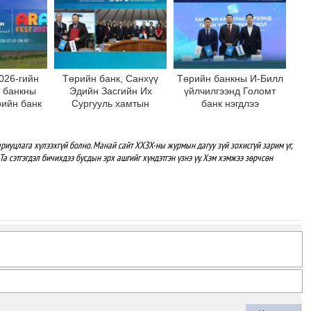
026-гийн
Төрийн банк, Санхүү
Төрийн банкны И-Билл
 банкны
Эдийн Засгийн Их
үйлчилгээнд Голомт
рийн банк
Сургууль хамтын
банк нэгдлээ
ажиллагааны санамж
бичгээ шинэчлэн
байгууллаа
риуцлага хүлээхгүй болно. Манай сайт ХХЗХ-ны журмын дагуу зүй зохисгүй зарим үг,
Та сэтгэгдэл бичихдээ бусдын эрх ашгийг хүндэтгэн үзнэ үү. Хэм хэмжээ зөрчсөн