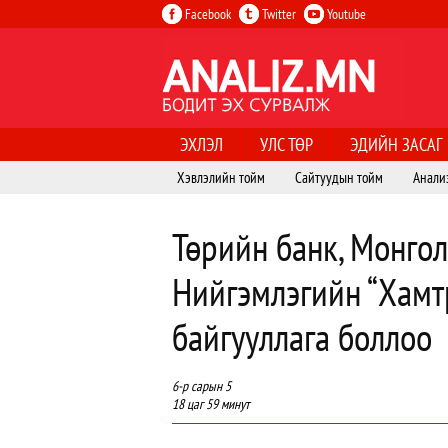
Facebook
Twitter
Youtube
ЭХЛЭЛ
УЛС ТӨР
ЭДИЙН ЗАСАГ
Хэвлэлийн тойм
Сайтуудын тойм
Анали
Төрийн банк, Монго
Нийгэмлэгийн “Хамт
байгууллага боллоо
6-р сарын 5
18 цаг 59 минут