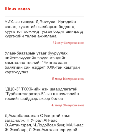
Шинэ мэдээ
УИХ-ын гишүүн Д.Энхтуяа: Иргэдийн
санал, хүсэлтийг салбарын бодлого,
хууль тогтоомжид тусган бодит шийдэлд
хүргэхийн төлөө ажиллана
35 минут 8 секундын өмнө
Улаанбаатарын утааг бууруулах,
нийслэлчүүдийн эрүүл мэндийг
хамгаалах төслийг “Чингис хаан
баялгийн сан нэгдэл” ХХК-тай хамтран
хэрэгжүүлнэ
43 минут 16 секундын өмнө
"ДЦС-3” ТӨХК-ийн нэн шаардлагатай
“Турбингенератор-5”-ын шинэчлэлийн
төсвийг шийдвэрлэхээр болов
47 минут 30 секундын өмнө
Д.Амарбаясгалан С.Баяртай хамт
загасчилж, Н.Учрал АН-аас
О.Алтангэрэл, Ч.Лодойсамбууг, МАН-аас
Ж.Энхбаяр, Л.Энх-Амгалан тэргүүтэй