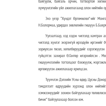
байгуулж, байгаль орчин, тогтвортой хөгж
хүмүүнлэгийн үйл ажиллагаанд олон нийтийн о
Энэ үеэр “Хүндэт Өргөмжлөл”-ийг Монг
Н.Болормаа, удирдах зөвлөлийн гишүүн Б.Баярм
Уулзалтаар, хэд хэдэн чиглэлд хамтран а
чиглэлд хүнлэг энэрэнгүй ирээдүйн иргэнийг б
зориулсан төсөл, хөтөлбөрүүдийг хэрэгжүүлэ
гүйцэтгэх захирал Ө.Гантөр илэрхийлсэн . 
гишүүнчлэлийн тогтолцоог бэхжүүлж, мэргэжл
өргөжүүлэн ажиллахаар ярилцсан.
Түүнчлэн Дэлхийн Усны өдөр, Цусны Донор
тэмдэглэлт өдрүүдийн хүрээнд олон нийтийг
хэмжээнүүдийг зохион байгуулахаар төлөвлөсө
бичиг” байгуулахаар болсон юм.