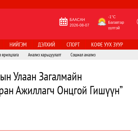
-1°C
БААСАН
Багавтар
2026-08-07
үүлтэй
НИЙГЭМ
ДЭЛХИЙ
СПОРТ
КОФЕ УУХ ЗУУР
з ярилцлага
Анализ харьцуулалт
Сошиал анализ
лын Улаан Загалмайн
ран Ажиллагч Онцгой Гишүүн”