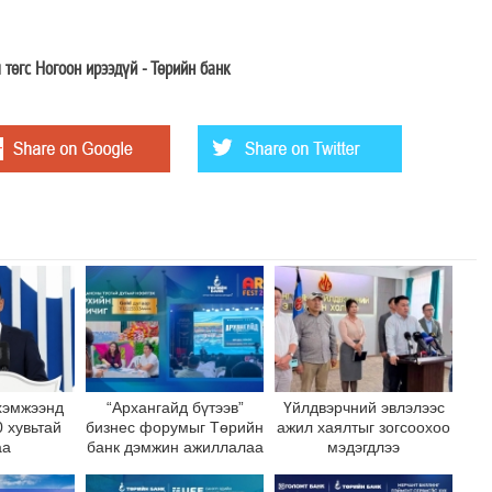
 төгс Ногоон ирээдүй
-
Төрийн банк
хэмжээнд
“Архангайд бүтээв”
Үйлдвэрчний эвлэлээс
 хувьтай
бизнес форумыг Төрийн
ажил хаялтыг зогсоохоо
аа
банк дэмжин ажиллалаа
мэдэгдлээ