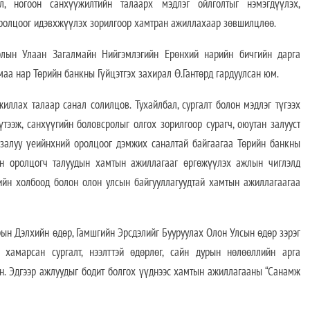
ил, ногоон санхүүжилтийн талаарх мэдлэг ойлголтыг нэмэгдүүлэх,
ролцоог идэвхжүүлэх зорилгоор хамтран ажиллахаар зөвшилцлөө.
олын Улаан Загалмайн Нийгэмлэгийн Ерөнхий нарийн бичгийн дарга
аа нар Төрийн банкны Гүйцэтгэх захирал Ө.Гантөрд гардуулсан юм.
жиллах талаар санал солилцов. Тухайлбал, сургалт болон мэдлэг түгээх
үтээж, санхүүгийн боловсролыг олгох зорилгоор сурагч, оюутан залууст
н залуу үеийнхний оролцоог дэмжих саналтай байгаагаа Төрийн банкны
Мөн оролцогч талуудын хамтын ажиллагааг өргөжүүлэх ажлын чиглэлд
ийн холбоод болон олон улсын байгууллагуудтай хамтын ажиллагаагаа
ын Дэлхийн өдөр, Гамшгийн Эрсдэлийг Бууруулах Олон Улсын өдөр зэрэг
 хамарсан сургалт, нээлттэй өдөрлөг, сайн дурын нөлөөллийн арга
н. Эдгээр ажлуудыг бодит болгох үүднээс хамтын ажиллагааны “Санамж