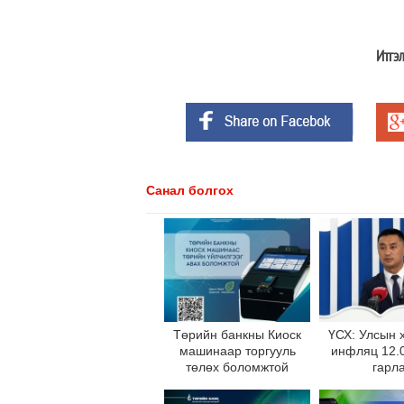
Итгэл
Санал болгох
Төрийн банкны Киоск
ҮСХ: Улсын 
машинаар торгууль
инфляц 12.0
төлөх боломжтой
гарл