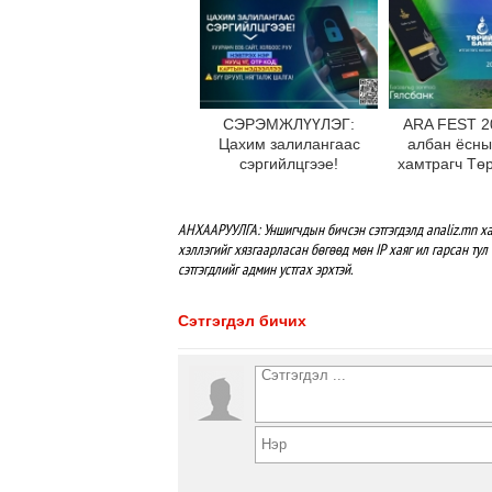
СЭРЭМЖЛҮҮЛЭГ:
ARA FEST 2
Цахим залилангаас
албан ёсны
сэргийлцгээе!
хамтрагч Тө
АНХААРУУЛГА: Уншигчдын бичсэн сэтгэгдэлд analiz.mn ха
хэллэгийг хязгаарласан бөгөөд мөн IP хаяг ил гарсан тул 
сэтгэгдлийг админ устгах эрхтэй.
Сэтгэгдэл бичих