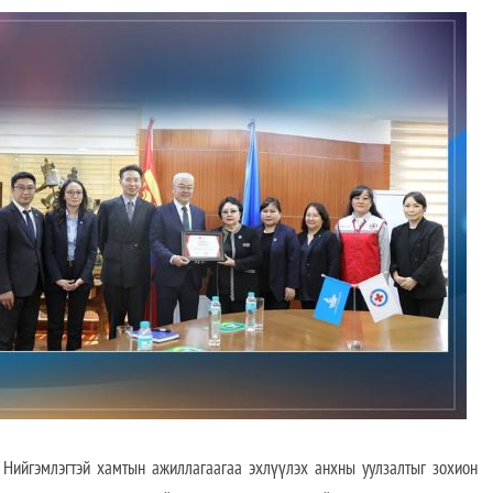
йгэмлэгтэй хамтын ажиллагаагаа эхлүүлэх анхны уулзалтыг зохион