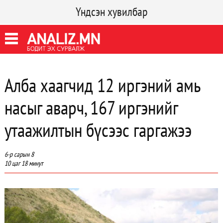
Үндсэн хувилбар
Алба хаагчид 12 иргэний амь
насыг аварч, 167 иргэнийг
утаажилтын бүсээс гаргажээ
6-р сарын 8
10 цаг 18 минут