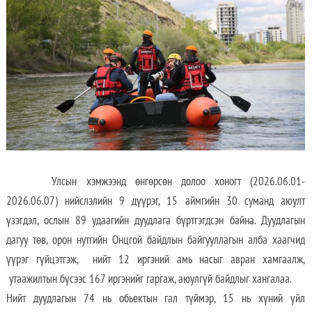
Улсын хэмжээнд өнгөрсөн долоо хоногт (2026.06.01-
2026.06.07) нийслэлийн 9 дүүрэг, 15 аймгийн 30 суманд аюулт
үзэгдэл, ослын 89 удаагийн дуудлага бүртгэгдсэн байна. Дуудлагын
дагуу төв, орон нутгийн Онцгой байдлын байгууллагын алба хаагчид
үүрэг гүйцэтгэж, нийт 12 иргэний амь насыг авран хамгаалж,
утаажилтын бүсээс 167 иргэнийг гаргаж, аюулгүй байдлыг хангалаа.
Нийт дуудлагын 74 нь обьектын гал түймэр, 15 нь хүний үйл