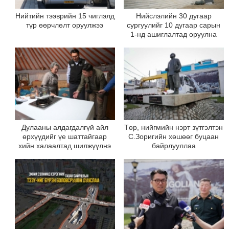
Нийтийн тээврийн 15 чиглэлд
Нийслэлийн 30 дугаар
түр өөрчлөлт оруулжээ
сургуулийг 10 дугаар сарын
1-нд ашиглалтад оруулна
Дулааны алдагдалгүй айл
Төр, нийгмийн нэрт зүтгэлтэн
өрхүүдийг үе шаттайгаар
С.Зоригийн хөшөөг буцаан
хийн халаалтад шилжүүлнэ
байрлууллаа