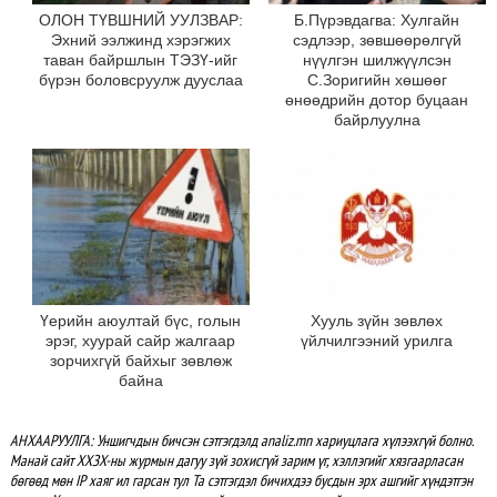
ОЛОН ТҮВШНИЙ УУЛЗВАР:
Б.Пүрэвдагва: Хулгайн
Эхний ээлжинд хэрэгжих
сэдлээр, зөвшөөрөлгүй
таван байршлын ТЭЗҮ-ийг
нүүлгэн шилжүүлсэн
бүрэн боловсруулж дууслаа
С.Зоригийн хөшөөг
өнөөдрийн дотор буцаан
байрлуулна
Үерийн аюултай бүс, голын
Хууль зүйн зөвлөх
эрэг, хуурай сайр жалгаар
үйлчилгээний урилга
зорчихгүй байхыг зөвлөж
байна
АНХААРУУЛГА: Уншигчдын бичсэн сэтгэгдэлд analiz.mn хариуцлага хүлээхгүй болно.
Манай сайт ХХЗХ-ны журмын дагуу зүй зохисгүй зарим үг, хэллэгийг хязгаарласан
бөгөөд мөн IP хаяг ил гарсан тул Та сэтгэгдэл бичихдээ бусдын эрх ашгийг хүндэтгэн