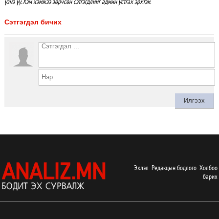
үзнэ үү. Хэм хэмжээ зөрчсөн сэтгэгдлийг админ устгах эрхтэй.
Сэтгэгдэл бичих
Эхлэл
Редакцын бодлого
Холбоо
барих