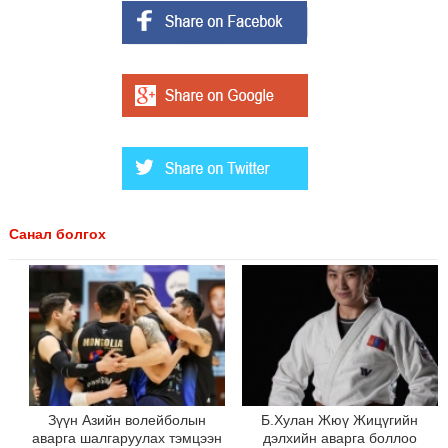
Санал болгох
Зүүн Азийн волейболын
Б.Хулан Жюү Жицүгийн
аварга шалгаруулах тэмцээн
дэлхийн аварга боллоо