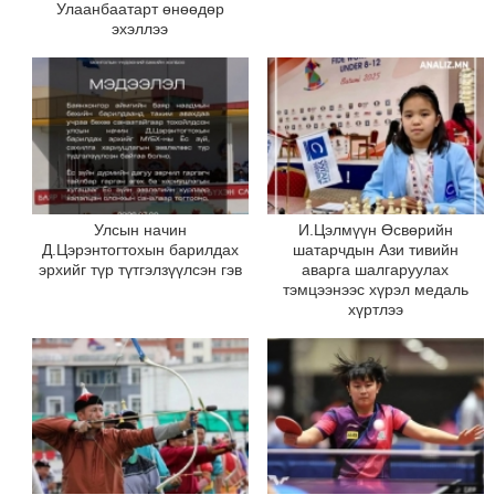
Улаанбаатарт өнөөдөр
эхэллээ
Улсын начин
И.Цэлмүүн Өсвөрийн
Д.Цэрэнтогтохын барилдах
шатарчдын Ази тивийн
эрхийг түр түтгэлзүүлсэн гэв
аварга шалгаруулах
тэмцээнээс хүрэл медаль
хүртлээ