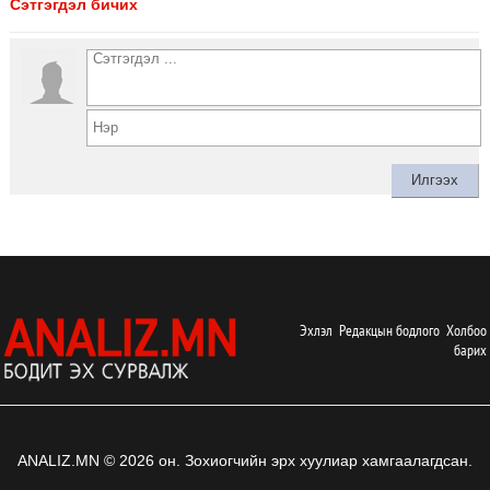
Сэтгэгдэл бичих
Эхлэл
Редакцын бодлого
Холбоо
барих
ANALIZ.MN © 2026 он. Зохиогчийн эрх хуулиар хамгаалагдсан.