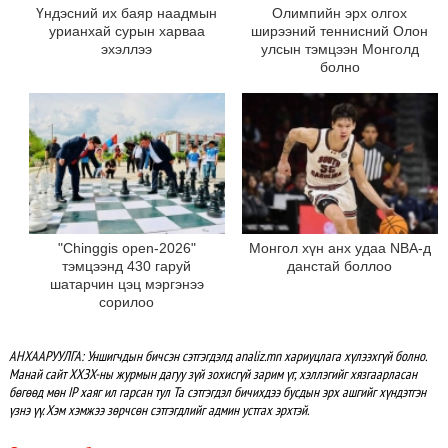
Үндэсний их баяр наадмын
Олимпийн эрх олгох
урианхай сурын харваа
ширээний теннисний Олон
эхэллээ
улсын тэмцээн Монголд
болно
"Chinggis open-2026"
Монгол хүн анх удаа NBA-д
тэмцээнд 430 гаруй
данстай боллоо
шатарчин цэц мэргэнээ
сорилоо
АНХААРУУЛГА: Уншигчдын бичсэн сэтгэгдэлд analiz.mn хариуцлага хүлээхгүй болно.
Манай сайт ХХЗХ-ны журмын дагуу зүй зохисгүй зарим үг, хэллэгийг хязгаарласан
бөгөөд мөн IP хаяг ил гарсан тул Та сэтгэгдэл бичихдээ бусдын эрх ашгийг хүндэтгэн
үзнэ үү. Хэм хэмжээ зөрчсөн сэтгэгдлийг админ устгах эрхтэй.