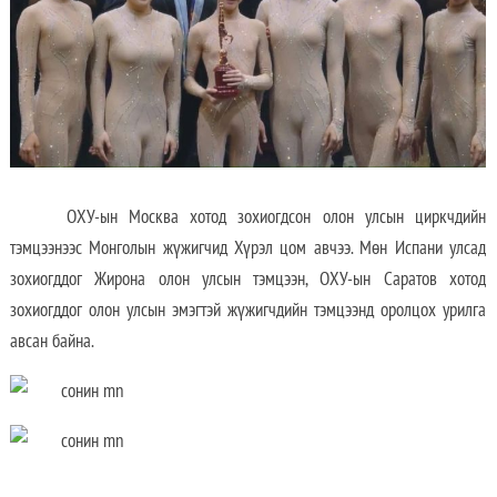
ОХУ-ын Москва хотод зохиогдсон олон улсын циркчдийн
тэмцээнээс Монголын жүжигчид Хүрэл цом авчээ. Мөн Испани улсад
зохиогддог Жирона олон улсын тэмцээн, ОХУ-ын Саратов хотод
зохиогддог олон улсын эмэгтэй жүжигчдийн тэмцээнд оролцох урилга
авсан байна.