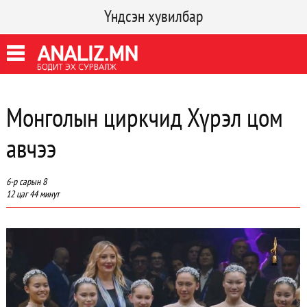
Үндсэн хувилбар
Монголын циркчид Хүрэл цом
авчээ
6-р сарын 8
12 цаг 44 минут