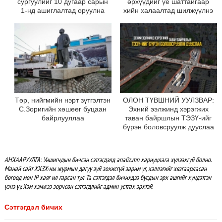
сургуулийг 10 дугаар сарын
өрхүүдийг үе шаттайгаар
1-нд ашиглалтад оруулна
хийн халаалтад шилжүүлнэ
Төр, нийгмийн нэрт зүтгэлтэн
ОЛОН ТҮВШНИЙ УУЛЗВАР:
С.Зоригийн хөшөөг буцаан
Эхний ээлжинд хэрэгжих
байрлууллаа
таван байршлын ТЭЗҮ-ийг
бүрэн боловсруулж дууслаа
АНХААРУУЛГА: Уншигчдын бичсэн сэтгэгдэлд analiz.mn хариуцлага хүлээхгүй болно.
Манай сайт ХХЗХ-ны журмын дагуу зүй зохисгүй зарим үг, хэллэгийг хязгаарласан
бөгөөд мөн IP хаяг ил гарсан тул Та сэтгэгдэл бичихдээ бусдын эрх ашгийг хүндэтгэн
үзнэ үү. Хэм хэмжээ зөрчсөн сэтгэгдлийг админ устгах эрхтэй.
Сэтгэгдэл бичих