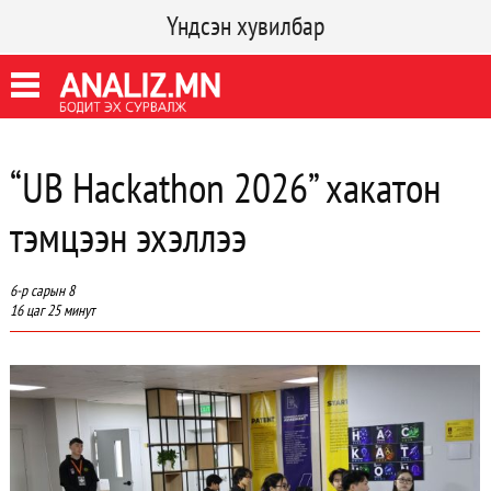
Үндсэн хувилбар
“UB Hackathon 2026” хакатон
тэмцээн эхэллээ
6-р сарын 8
16 цаг 25 минут