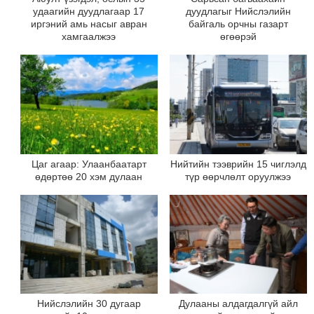
удаагийн дуудлагаар 17
дуудлагыг Нийслэлийн
иргэний амь насыг авран
байгаль орчны газарт
хамгаалжээ
өгөөрэй
Цаг агаар: Улаанбаатарт
Нийтийн тээврийн 15 чиглэлд
өдөртөө 20 хэм дулаан
түр өөрчлөлт оруулжээ
Нийслэлийн 30 дугаар
Дулааны алдагдалгүй айл