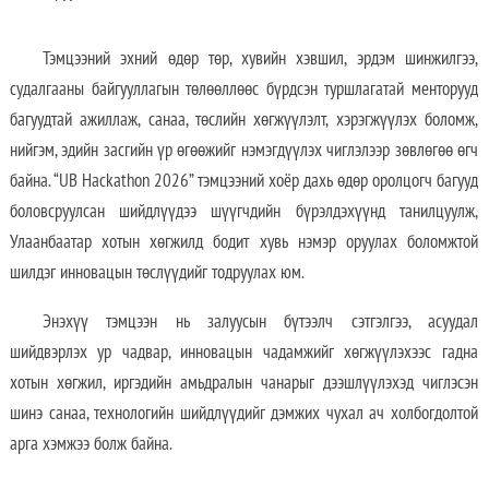
Тэмцээний эхний өдөр төр, хувийн хэвшил, эрдэм шинжилгээ,
судалгааны байгууллагын төлөөллөөс бүрдсэн туршлагатай менторууд
багуудтай ажиллаж, санаа, төслийн хөгжүүлэлт, хэрэгжүүлэх боломж,
нийгэм, эдийн засгийн үр өгөөжийг нэмэгдүүлэх чиглэлээр зөвлөгөө өгч
байна. “UB Hackathon 2026” тэмцээний хоёр дахь өдөр оролцогч багууд
боловсруулсан шийдлүүдээ шүүгчдийн бүрэлдэхүүнд танилцуулж,
Улаанбаатар хотын хөгжилд бодит хувь нэмэр оруулах боломжтой
шилдэг инновацын төслүүдийг тодруулах юм.
Энэхүү тэмцээн нь залуусын бүтээлч сэтгэлгээ, асуудал
шийдвэрлэх ур чадвар, инновацын чадамжийг хөгжүүлэхээс гадна
хотын хөгжил, иргэдийн амьдралын чанарыг дээшлүүлэхэд чиглэсэн
шинэ санаа, технологийн шийдлүүдийг дэмжих чухал ач холбогдолтой
арга хэмжээ болж байна.